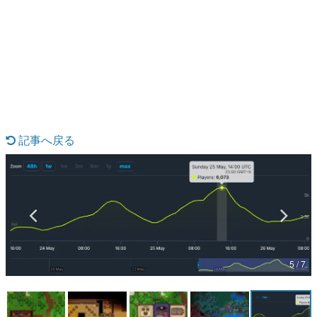
日本のコンテンツ産業やカルチャーに与えた影響を探る企
画です。
日本モバイルゲーム産業史
日本のモバイルゲーム史における主要なトピック・タイト
ルを網羅するほか、開発者へのインタビューや識者による
解説を掲載。約20年の歴史が一望できる決定版！
若ゲのいたり〜ゲームクリエイターの青春〜
『うつヌケ』『ペンと箸』等で知られるマンガ家・田中圭
一先生によるゲーム業界レポートマンガです。
記事へ戻る
なんでゲームは面白い？
ゲーム開発者・hamatsu氏がゲームの魅力を画面や操作の
具体的な形から解き明かしていく、硬派で骨太な評論連載
です。
ゲームが変えた日本語
「経験値」「裏技」「ラスボス」… ゲームにまつわる言葉
の起源や用法の変遷を、コンピューター文化史研究家・タ
イニーP氏が徹底調査。
5 / 7
カテゴリ
特集記事