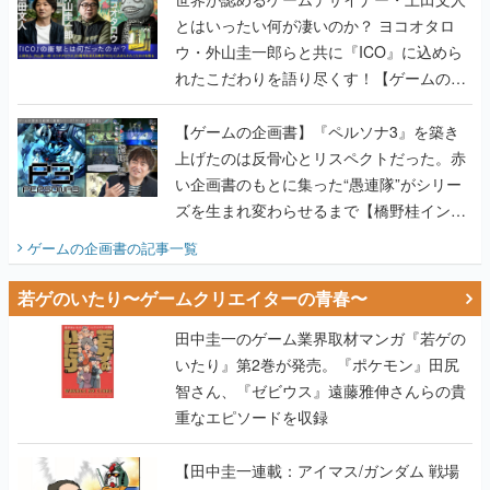
とはいったい何が凄いのか？ ヨコオタロ
ウ・外山圭一郎らと共に『ICO』に込めら
れたこだわりを語り尽くす！【ゲームの企
画書】
【ゲームの企画書】『ペルソナ3』を築き
上げたのは反骨心とリスペクトだった。赤
い企画書のもとに集った“愚連隊”がシリー
ズを生まれ変わらせるまで【橋野桂インタ
ビュー】
ゲームの企画書
の記事一覧
若ゲのいたり〜ゲームクリエイターの青春〜
田中圭一のゲーム業界取材マンガ『若ゲの
いたり』第2巻が発売。『ポケモン』田尻
智さん、『ゼビウス』遠藤雅伸さんらの貴
重なエピソードを収録
【田中圭一連載：アイマス/ガンダム 戦場