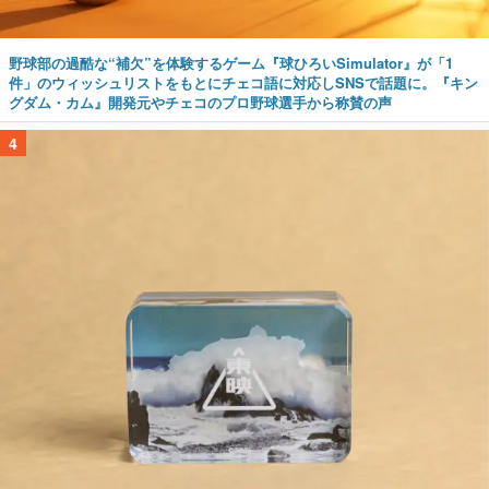
野球部の過酷な“補欠”を体験するゲーム『球ひろいSimulator』が「1
件」のウィッシュリストをもとにチェコ語に対応しSNSで話題に。『キン
グダム・カム』開発元やチェコのプロ野球選手から称賛の声
4