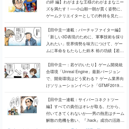
の絆 編】わがままな王様のわがままなニー
ズを満たす！──小山順一朗が貫く姿勢に、
ゲームクリエイターとしての矜持を見た
【若ゲのいたり最終回】
【田中圭一連載：バーチャファイター編】
「新しい3D表現のために、軍事技術を採り
入れたい」世界情勢を味方につけて、ゲー
ムに革命をもたらした鈴木 裕の功績【若ゲ
のいたり】
【田中圭一：若ゲのいたり】ゲーム開発統
合環境「Unreal Engine」最新バージョン
で、開発環境はどう変わる？ ゲーム業界向
けソリューションイベント「GTMF2019」
に行って、より理解を深めよう【PR】
【田中圭一連載：サイバーコネクトツー
編】すべての責任はオレが取る。だから、
付いてきてくれないか──男の熱意はチーム
解散の危機を救い、『.hack』成功の活路を
開く。業界の快男児・松山 洋に流れる血は