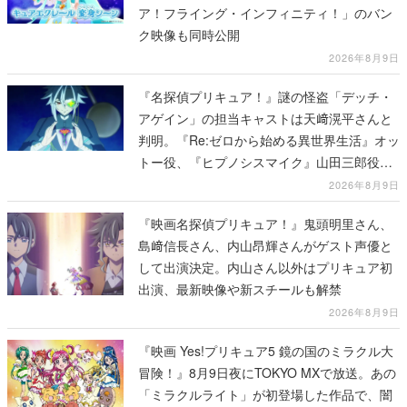
ア！フライング・インフィニティ！」のバン
ク映像も同時公開
2026年8月9日
『名探偵プリキュア！』謎の怪盗「デッチ・
アゲイン」の担当キャストは天﨑滉平さんと
判明。『Re:ゼロから始める異世界生活』オッ
トー役、『ヒプノシスマイク』山田三郎役な
ど
2026年8月9日
『映画名探偵プリキュア！』鬼頭明里さん、
島﨑信長さん、内山昂輝さんがゲスト声優と
して出演決定。内山さん以外はプリキュア初
出演、最新映像や新スチールも解禁
2026年8月9日
『映画 Yes!プリキュア5 鏡の国のミラクル大
冒険！』8月9日夜にTOKYO MXで放送。あの
「ミラクルライト」が初登場した作品で、闇