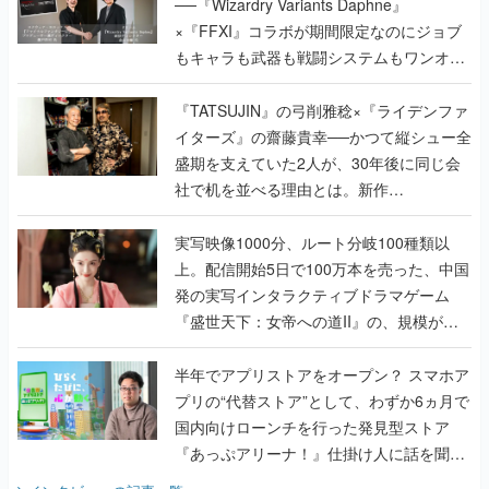
──『Wizardry Variants Daphne』
×『FFXI』コラボが期間限定なのにジョブ
もキャラも武器も戦闘システムもワンオフ
で作り込まれた理由を両ディレクターに聞
く
『TATSUJIN』の弓削雅稔×『ライデンファ
イターズ』の齋藤貴幸──かつて縦シュー全
盛期を支えていた2人が、30年後に同じ会
社で机を並べる理由とは。新作
『TATSUJIN EXTREME』で初タッグを組
んだレジェンド2人に訊く開発秘話
実写映像1000分、ルート分岐100種類以
上。配信開始5日で100万本を売った、中国
発の実写インタラクティブドラマゲーム
『盛世天下：女帝への道II』の、規模が違
うこだわりをプロデューサーに聞いた
半年でアプリストアをオープン？ スマホア
プリの“代替ストア”として、わずか6ヵ月で
国内向けローンチを行った発見型ストア
『あっぷアリーナ！』仕掛け人に話を聞い
てみた