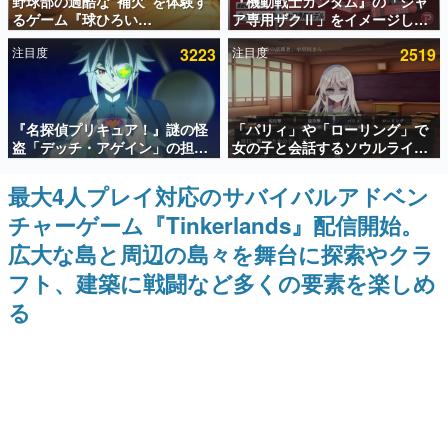
野球部の過酷な“補欠”を体験す
『機動戦士ガンダム』の「シャ
るゲーム『球ひろい
ア専用ザクⅡ」をイメージした
インタビュー
Simulator』が「1件」のウィッ
散水ホースリールが予約開始。
注目度
3223
注目度
2519
シュリストをもとにチェコ語に
本体にはシャアのパーソナルマ
連載・特集一覧
対応しSNSで話題に。『キング
ークやジオン公国軍のエンブレ
ダム・カム』開発元やチェコの
ム、型式番号などを配置
プロ野球選手から称賛の声
殿堂入り記事
『名探偵プリキュア！』謎の怪
「パリィ」や「ローリング」で
SNS拡散数が数千以上！ ページビュー数万以上！ などな
ど。多くの人々に読まれた、電ファミ渾身の“殿堂入り”記
盗「デッチ・アゲイン」の担当
女の子と会話するソウルライク
事をまとめました。
キャストは天﨑滉平さんと判
恋愛ゲーム『小早川さんはソウ
明。『Re:ゼロから始める異世
ルライク』無料公開。返事に失
最大4人プレイ対応のサバイバルアドベン
ゲームの企画書
界生活』オットー役、『ヒプノ
敗すると「YOU DIED」
名作ゲームクリエイターの方々に製作時のエピソードをお
チャーゲーム『Tinkerlands』配信開始。
シスマイク』山田三郎役など
聞きし、ヒットする企画（ゲーム）とは何か？を探ってい
きます。
広大な島と周辺の島々を舞台に探索やクラ
赫本
フト、建築に戦闘など多くの要素を楽しめ
この物語を解いてはいけない。『赫本』は、〈試験問題〉
る
の形をした短編ホラー小説集です。
新世代に訊く
これからのデジタルゲーム市場を担う若きクリエイター達
の姿を追い、彼らのルーツと情熱を探っていきます。
ゲーム世代の作家たち
ゲームに多大な影響を受けた作家さんに取材し、ゲームが