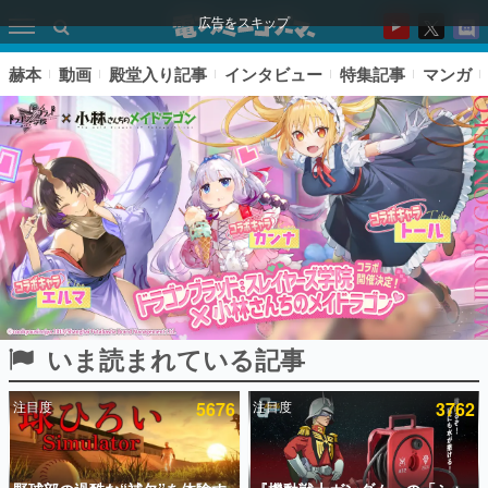
広告をスキップ
赫本
動画
殿堂入り記事
インタビュー
特集記事
マンガ
いま読まれている記事
ピックアップ
注目度
5676
注目度
3762
電ファミのいま読まれている記事ランキング
アプリセール情報