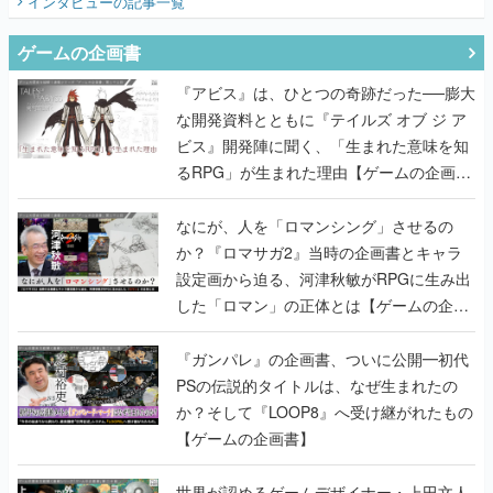
インタビュー
の記事一覧
ゲームの企画書
『アビス』は、ひとつの奇跡だった──膨大
な開発資料とともに『テイルズ オブ ジ ア
ビス』開発陣に聞く、「生まれた意味を知
るRPG」が生まれた理由【ゲームの企画
書】
なにが、人を「ロマンシング」させるの
か？『ロマサガ2』当時の企画書とキャラ
設定画から迫る、河津秋敏がRPGに生み出
した「ロマン」の正体とは【ゲームの企画
書】
『ガンパレ』の企画書、ついに公開━初代
PSの伝説的タイトルは、なぜ生まれたの
か？そして『LOOP8』へ受け継がれたもの
【ゲームの企画書】
世界が認めるゲームデザイナー・上田文人