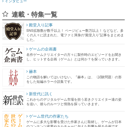
インタビュー
連載・特集一覧
殿堂入り記事
SNS拡散数が数千以上！ ページビュー数万以上！ などなど。多
くの人々に読まれた、電ファミ渾身の“殿堂入り”記事をまとめま
した。
ゲームの企画書
名作ゲームクリエイターの方々に製作時のエピソードをお聞き
し、ヒットする企画（ゲーム）とは何か？を探っていきます。
赫本
この物語を解いてはいけない。『赫本』は、〈試験問題〉の形
をした短編ホラー小説集です。
新世代に訊く
これからのデジタルゲーム市場を担う若きクリエイター達の姿
を追い、彼らのルーツと情熱を探っていきます。
ゲーム世代の作家たち
ゲームに多大な影響を受けた作家さんに取材し、ゲームが日本
のコンテンツ産業やカルチャーに与えた影響を探る企画です。