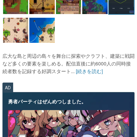
マンガ
女性向け
アプリレビュー
その他
広大な島と周辺の島々を舞台に探索やクラフト、建築に戦闘
電ファミニコゲーマーとは？
など多くの要素を楽しめる。配信直後に約6000人の同時接
続者数を記録する好調スタート...
[続きを読む]
運営：株式会社マレ
AD
勇者パーティはぜんめつしました。