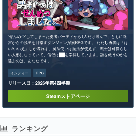
“ぜんめつ”してしまった勇者パーティから1人だけ選んで、ともに迷
宮からの脱出を目指すダンジョン探索RPGです。 ただし勇者は「は
い/いいえ」しか喋れず、魔法使いは魔法が使えず、戦士は可愛らし
い人形になっていて、僧侶は██を崇拝しています。誰を救うのかを
選ぶのは、あなたです。
インディー
RPG
リリース日：2026年第4四半期
Steamストアページ
ランキング