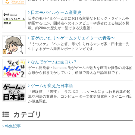
日本モバイルゲーム産業史
日本のモバイルゲーム史における主要なトピック・タイトルを
網羅するほか、開発者へのインタビューや識者による解説を掲
載。約20年の歴史が一望できる決定版！
若ゲのいたり〜ゲームクリエイターの青春〜
『うつヌケ』『ペンと箸』等で知られるマンガ家・田中圭一先
生によるゲーム業界レポートマンガです。
なんでゲームは面白い？
ゲーム開発者・hamatsu氏がゲームの魅力を画面や操作の具体的
な形から解き明かしていく、硬派で骨太な評論連載です。
ゲームが変えた日本語
「経験値」「裏技」「ラスボス」… ゲームにまつわる言葉の起
源や用法の変遷を、コンピューター文化史研究家・タイニーP氏
が徹底調査。
カテゴリ
特集記事