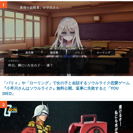
1
「パリィ」や「ローリング」で女の子と会話するソウルライク恋愛ゲーム
『小早川さんはソウルライク』無料公開。返事に失敗すると「YOU
DIED」
2