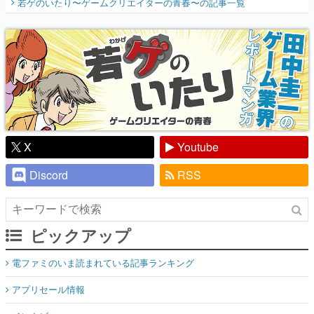
若ゲのいたり〜ゲームクリエイターの青春〜
の記事一覧
『少年ジャンプ』色だった【若ゲのいた
り】
X
Youtube
Discord
RSS
ピックアップ
電ファミのいま読まれている記事ランキング
アプリセール情報