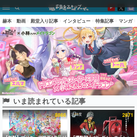
広告をスキップ
赫本
動画
殿堂入り記事
インタビュー
特集記事
マンガ
いま読まれている記事
ピックアップ
注目度
8866
注目度
2871
電ファミのいま読まれている記事ランキング
アプリセール情報