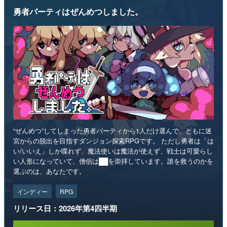
勇者パーティはぜんめつしました。
“ぜんめつ”してしまった勇者パーティから1人だけ選んで、ともに迷
宮からの脱出を目指すダンジョン探索RPGです。 ただし勇者は「は
い/いいえ」しか喋れず、魔法使いは魔法が使えず、戦士は可愛らし
い人形になっていて、僧侶は██を崇拝しています。誰を救うのかを
選ぶのは、あなたです。
インディー
RPG
リリース日：2026年第4四半期