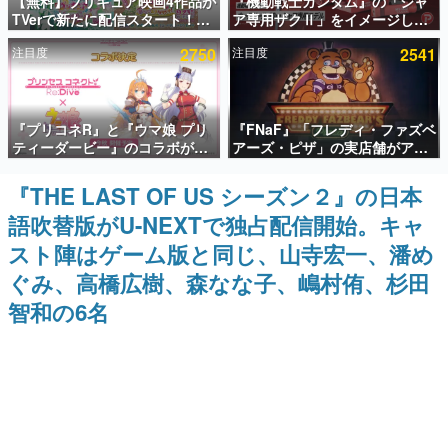
【無料】プリキュア映画4作品が
『機動戦士ガンダム』の「シャ
TVerで新たに配信スタート！な
ア専用ザクⅡ」をイメージした
インタビュー
んと2018年～2024年の映画ほぼ
散水ホースリールが予約開始。
注目度
2750
注目度
2541
すべてが見放題に、ぶっちゃけ
本体にはシャアのパーソナルマ
連載・特集一覧
ありえないラインナップ
ークやジオン公国軍のエンブレ
ム、型式番号などを配置
殿堂入り記事
『プリコネR』と『ウマ娘 プリ
『FNaF』「フレディ・ファズベ
SNS拡散数が数千以上！ ページビュー数万以上！ などな
ど。多くの人々に読まれた、電ファミ渾身の“殿堂入り”記
ティーダービー』のコラボが決
アーズ・ピザ」の実店舗がアメ
事をまとめました。
定！“最大170連無料”の8.5周年
リカの商業施設「American
キャンペーンなども発表
Dream」に2027年オープン！
『THE LAST OF US シーズン２』の日本
ゲームの企画書
ScottGamesとの共同開発、食
名作ゲームクリエイターの方々に製作時のエピソードをお
語吹替版がU-NEXTで独占配信開始。キャ
事だけでなくステージショーや
聞きし、ヒットする企画（ゲーム）とは何か？を探ってい
没入型のホラー体験も楽しめる
きます。
スト陣はゲーム版と同じ、山寺宏一、潘め
赫本
ぐみ、高橋広樹、森なな子、嶋村侑、杉田
この物語を解いてはいけない。『赫本』は、〈試験問題〉
智和の6名
の形をした短編ホラー小説集です。
新世代に訊く
これからのデジタルゲーム市場を担う若きクリエイター達
の姿を追い、彼らのルーツと情熱を探っていきます。
ゲーム世代の作家たち
ゲームに多大な影響を受けた作家さんに取材し、ゲームが