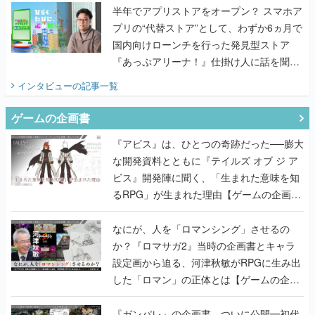
半年でアプリストアをオープン？ スマホア
プリの“代替ストア”として、わずか6ヵ月で
国内向けローンチを行った発見型ストア
『あっぷアリーナ！』仕掛け人に話を聞い
てみた
インタビュー
の記事一覧
ゲームの企画書
『アビス』は、ひとつの奇跡だった──膨大
な開発資料とともに『テイルズ オブ ジ ア
ビス』開発陣に聞く、「生まれた意味を知
るRPG」が生まれた理由【ゲームの企画
書】
なにが、人を「ロマンシング」させるの
か？『ロマサガ2』当時の企画書とキャラ
設定画から迫る、河津秋敏がRPGに生み出
した「ロマン」の正体とは【ゲームの企画
書】
『ガンパレ』の企画書、ついに公開━初代