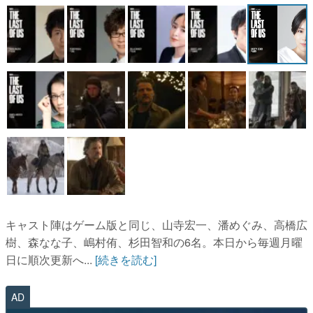
マンガ
女性向け
アプリレビュー
その他
電ファミニコゲーマーとは？
運営：株式会社マレ
キャスト陣はゲーム版と同じ、山寺宏一、潘めぐみ、高橋広
樹、森なな子、嶋村侑、杉田智和の6名。本日から毎週月曜
日に順次更新へ...
[続きを読む]
AD