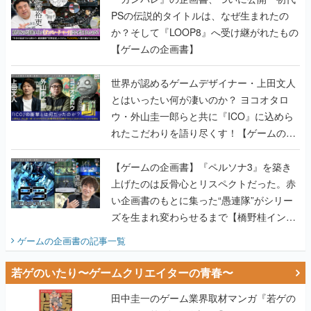
PSの伝説的タイトルは、なぜ生まれたの
か？そして『LOOP8』へ受け継がれたもの
【ゲームの企画書】
世界が認めるゲームデザイナー・上田文人
とはいったい何が凄いのか？ ヨコオタロ
ウ・外山圭一郎らと共に『ICO』に込めら
れたこだわりを語り尽くす！【ゲームの企
画書】
【ゲームの企画書】『ペルソナ3』を築き
上げたのは反骨心とリスペクトだった。赤
い企画書のもとに集った“愚連隊”がシリー
ズを生まれ変わらせるまで【橋野桂インタ
ビュー】
ゲームの企画書
の記事一覧
若ゲのいたり〜ゲームクリエイターの青春〜
田中圭一のゲーム業界取材マンガ『若ゲの