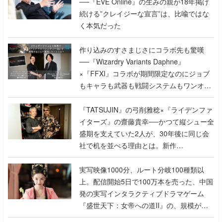
──『EVE Online』の生みの親が18年掲げ
続ける”クレイジーな宣言”は、比喩ではな
く本気だった
作り込みのすさまじさにコラボ先も驚嘆
──『Wizardry Variants Daphne』
×『FFXI』コラボが期間限定なのにジョブ
もキャラも武器も戦闘システムもワンオフ
で作り込まれた理由を両ディレクターに聞
く
『TATSUJIN』の弓削雅稔×『ライデンファ
イターズ』の齋藤貴幸──かつて縦シュー全
盛期を支えていた2人が、30年後に同じ会
社で机を並べる理由とは。新作
『TATSUJIN EXTREME』で初タッグを組
んだレジェンド2人に訊く開発秘話
実写映像1000分、ルート分岐100種類以
上。配信開始5日で100万本を売った、中国
発の実写インタラクティブドラマゲーム
『盛世天下：女帝への道II』の、規模が違
うこだわりをプロデューサーに聞いた