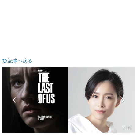
日本のコンテンツ産業やカルチャーに与えた影響を探る企
画です。
日本モバイルゲーム産業史
日本のモバイルゲーム史における主要なトピック・タイト
ルを網羅するほか、開発者へのインタビューや識者による
解説を掲載。約20年の歴史が一望できる決定版！
若ゲのいたり〜ゲームクリエイターの青春〜
『うつヌケ』『ペンと箸』等で知られるマンガ家・田中圭
一先生によるゲーム業界レポートマンガです。
記事へ戻る
なんでゲームは面白い？
ゲーム開発者・hamatsu氏がゲームの魅力を画面や操作の
具体的な形から解き明かしていく、硬派で骨太な評論連載
です。
ゲームが変えた日本語
「経験値」「裏技」「ラスボス」… ゲームにまつわる言葉
の起源や用法の変遷を、コンピューター文化史研究家・タ
イニーP氏が徹底調査。
カテゴリ
5 / 12
特集記事