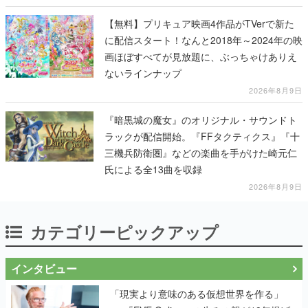
【無料】プリキュア映画4作品がTVerで新た
に配信スタート！なんと2018年～2024年の映
画ほぼすべてが見放題に、ぶっちゃけありえ
ないラインナップ
2026年8月9日
『暗黒城の魔女』のオリジナル・サウンドト
ラックが配信開始。『FFタクティクス』『十
三機兵防衛圏』などの楽曲を手がけた崎元仁
氏による全13曲を収録
2026年8月9日
カテゴリーピックアップ
インタビュー
「現実より意味のある仮想世界を作る」