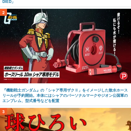
DIED」
2
『機動戦士ガンダム』の「シャア専用ザクⅡ」をイメージした散水ホース
リールが予約開始。本体にはシャアのパーソナルマークやジオン公国軍の
エンブレム、型式番号などを配置
3