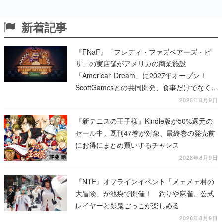
新着記事
『FNaF』「フレディ・ファズベアーズ・ピ
ザ」の実店舗がアメリカの商業施設
「American Dream」に2027年オープン！
ScottGamesとの共同開発、食事だけでなくス
テージショーや没入型のホラー体験も楽しめ
2026年8月9日
る
『新テニスの王子様』Kindle版が50%還元の
セール中。既刊47巻が対象、最終巻の発売前
にお得にまとめ買いするチャンス
2026年8月9日
『NTE』オフラインイベント「メェメェ村の
大冒険」が池袋で開催！ 釣りや麻雀、公式
レイヤーと影鬼ごっこが楽しめる
2026年8月9日