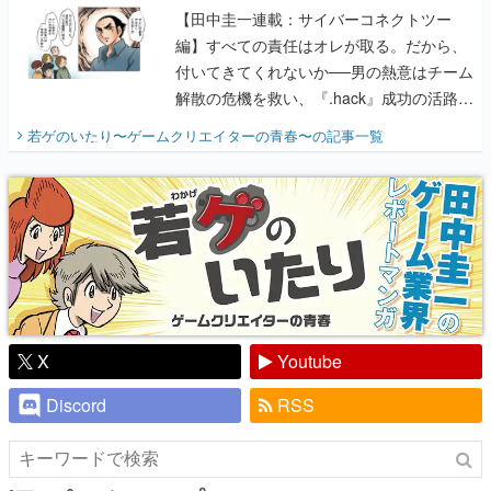
【田中圭一連載：サイバーコネクトツー
編】すべての責任はオレが取る。だから、
付いてきてくれないか──男の熱意はチーム
解散の危機を救い、『.hack』成功の活路を
開く。業界の快男児・松山 洋に流れる血は
若ゲのいたり〜ゲームクリエイターの青春〜
の記事一覧
『少年ジャンプ』色だった【若ゲのいた
り】
X
Youtube
Discord
RSS