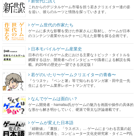
新世代に訊く
これからのデジタルゲーム市場を担う若きクリエイター達の姿
を追い、彼らのルーツと情熱を探っていきます。
ゲーム世代の作家たち
ゲームに多大な影響を受けた作家さんに取材し、ゲームが日本
のコンテンツ産業やカルチャーに与えた影響を探る企画です。
日本モバイルゲーム産業史
日本のモバイルゲーム史における主要なトピック・タイトルを
網羅するほか、開発者へのインタビューや識者による解説を掲
載。約20年の歴史が一望できる決定版！
若ゲのいたり〜ゲームクリエイターの青春〜
『うつヌケ』『ペンと箸』等で知られるマンガ家・田中圭一先
生によるゲーム業界レポートマンガです。
なんでゲームは面白い？
ゲーム開発者・hamatsu氏がゲームの魅力を画面や操作の具体的
な形から解き明かしていく、硬派で骨太な評論連載です。
ゲームが変えた日本語
「経験値」「裏技」「ラスボス」… ゲームにまつわる言葉の起
源や用法の変遷を、コンピューター文化史研究家・タイニーP氏