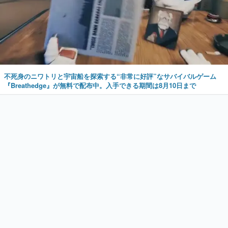
不死身のニワトリと宇宙船を探索する“非常に好評”なサバイバルゲーム
『Breathedge』が無料で配布中。入手できる期間は8月10日まで