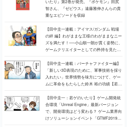
いたり』第2巻が発売。『ポケモン』田尻
智さん、『ゼビウス』遠藤雅伸さんらの貴
重なエピソードを収録
【田中圭一連載：アイマス/ガンダム 戦場
の絆 編】わがままな王様のわがままなニー
ズを満たす！──小山順一朗が貫く姿勢に、
ゲームクリエイターとしての矜持を見た
【若ゲのいたり最終回】
【田中圭一連載：バーチャファイター編】
「新しい3D表現のために、軍事技術を採り
入れたい」世界情勢を味方につけて、ゲー
ムに革命をもたらした鈴木 裕の功績【若ゲ
のいたり】
【田中圭一：若ゲのいたり】ゲーム開発統
合環境「Unreal Engine」最新バージョン
で、開発環境はどう変わる？ ゲーム業界向
けソリューションイベント「GTMF2019」
に行って、より理解を深めよう【PR】