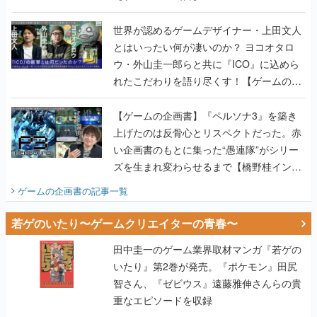
世界が認めるゲームデザイナー・上田文人
とはいったい何が凄いのか？ ヨコオタロ
ウ・外山圭一郎らと共に『ICO』に込めら
れたこだわりを語り尽くす！【ゲームの企
画書】
【ゲームの企画書】『ペルソナ3』を築き
上げたのは反骨心とリスペクトだった。赤
い企画書のもとに集った“愚連隊”がシリー
ズを生まれ変わらせるまで【橋野桂インタ
ビュー】
ゲームの企画書
の記事一覧
若ゲのいたり〜ゲームクリエイターの青春〜
田中圭一のゲーム業界取材マンガ『若ゲの
いたり』第2巻が発売。『ポケモン』田尻
智さん、『ゼビウス』遠藤雅伸さんらの貴
重なエピソードを収録