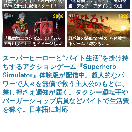
【無料】プリキュア映画4作品が
『名探偵プリキュア！』謎の怪
TVerで新たに配信スタート！な
盗「デッチ・アゲイン」の担当
インタビュー
んと2018年～2024年の映画ほぼ
キャストは天﨑滉平さんと判
注目度
3036
注目度
1826
すべてが見放題に、ぶっちゃけ
明。『Re:ゼロから始める異世
連載・特集一覧
ありえないラインナップ
界生活』オットー役、『ヒプノ
シスマイク』山田三郎役など
殿堂入り記事
『機動戦士ガンダム』の「シャ
野球部の過酷な“補欠”を体験す
SNS拡散数が数千以上！ ページビュー数万以上！ などな
ど。多くの人々に読まれた、電ファミ渾身の“殿堂入り”記
ア専用ザクⅡ」をイメージした
るゲーム『球ひろい
事をまとめました。
散水ホースリールが予約開始。
Simulator』が「1件」のウィッ
本体にはシャアのパーソナルマ
シュリストをもとにチェコ語に
スーパーヒーローと“バイト生活”を掛け持
ゲームの企画書
ークやジオン公国軍のエンブレ
対応しSNSで話題に。『キング
名作ゲームクリエイターの方々に製作時のエピソードをお
ちするアクションゲーム『Superhero
ム、型式番号などを配置
ダム・カム』開発元やチェコの
聞きし、ヒットする企画（ゲーム）とは何か？を探ってい
プロ野球選手から称賛の声
きます。
Simulator』体験版が配信中。超人的なパ
赫本
ワーで人々を無償で救う主人公のもとに、
この物語を解いてはいけない。『赫本』は、〈試験問題〉
差し押さえ通知が届く。タクシー運転手や
の形をした短編ホラー小説集です。
バーガーショップ店員などバイトで生活費
新世代に訊く
を稼ぐ。日本語に対応
これからのデジタルゲーム市場を担う若きクリエイター達
の姿を追い、彼らのルーツと情熱を探っていきます。
ゲーム世代の作家たち
ゲームに多大な影響を受けた作家さんに取材し、ゲームが