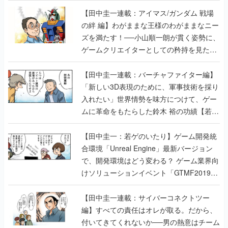
【田中圭一連載：アイマス/ガンダム 戦場
の絆 編】わがままな王様のわがままなニー
ズを満たす！──小山順一朗が貫く姿勢に、
ゲームクリエイターとしての矜持を見た
【若ゲのいたり最終回】
【田中圭一連載：バーチャファイター編】
「新しい3D表現のために、軍事技術を採り
入れたい」世界情勢を味方につけて、ゲー
ムに革命をもたらした鈴木 裕の功績【若ゲ
のいたり】
【田中圭一：若ゲのいたり】ゲーム開発統
合環境「Unreal Engine」最新バージョン
で、開発環境はどう変わる？ ゲーム業界向
けソリューションイベント「GTMF2019」
に行って、より理解を深めよう【PR】
【田中圭一連載：サイバーコネクトツー
編】すべての責任はオレが取る。だから、
付いてきてくれないか──男の熱意はチーム