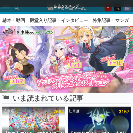
広告をスキップ
赫本
動画
殿堂入り記事
インタビュー
特集記事
マンガ
いま読まれている記事
ピックアップ
注目度
7667
注目度
3157
電ファミのいま読まれている記事ランキング
アプリセール情報