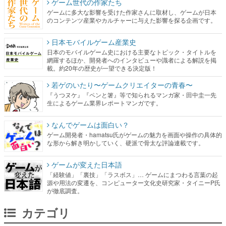
ゲーム世代の作家たち
ゲームに多大な影響を受けた作家さんに取材し、ゲームが日本
のコンテンツ産業やカルチャーに与えた影響を探る企画です。
日本モバイルゲーム産業史
日本のモバイルゲーム史における主要なトピック・タイトルを
網羅するほか、開発者へのインタビューや識者による解説を掲
載。約20年の歴史が一望できる決定版！
若ゲのいたり〜ゲームクリエイターの青春〜
『うつヌケ』『ペンと箸』等で知られるマンガ家・田中圭一先
生によるゲーム業界レポートマンガです。
なんでゲームは面白い？
ゲーム開発者・hamatsu氏がゲームの魅力を画面や操作の具体的
な形から解き明かしていく、硬派で骨太な評論連載です。
ゲームが変えた日本語
「経験値」「裏技」「ラスボス」… ゲームにまつわる言葉の起
源や用法の変遷を、コンピューター文化史研究家・タイニーP氏
が徹底調査。
カテゴリ