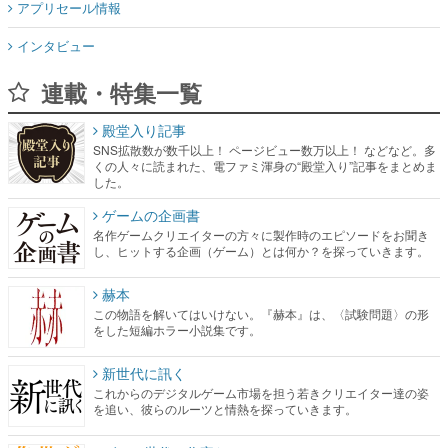
アプリセール情報
インタビュー
連載・特集一覧
殿堂入り記事
SNS拡散数が数千以上！ ページビュー数万以上！ などなど。多
くの人々に読まれた、電ファミ渾身の“殿堂入り”記事をまとめま
した。
ゲームの企画書
名作ゲームクリエイターの方々に製作時のエピソードをお聞き
し、ヒットする企画（ゲーム）とは何か？を探っていきます。
赫本
この物語を解いてはいけない。『赫本』は、〈試験問題〉の形
をした短編ホラー小説集です。
新世代に訊く
これからのデジタルゲーム市場を担う若きクリエイター達の姿
を追い、彼らのルーツと情熱を探っていきます。