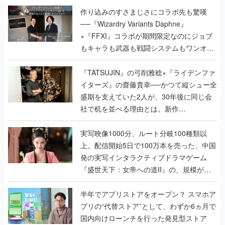
作り込みのすさまじさにコラボ先も驚嘆
──『Wizardry Variants Daphne』
×『FFXI』コラボが期間限定なのにジョブ
もキャラも武器も戦闘システムもワンオフ
で作り込まれた理由を両ディレクターに聞
く
『TATSUJIN』の弓削雅稔×『ライデンファ
イターズ』の齋藤貴幸──かつて縦シュー全
盛期を支えていた2人が、30年後に同じ会
社で机を並べる理由とは。新作
『TATSUJIN EXTREME』で初タッグを組
んだレジェンド2人に訊く開発秘話
実写映像1000分、ルート分岐100種類以
上。配信開始5日で100万本を売った、中国
発の実写インタラクティブドラマゲーム
『盛世天下：女帝への道II』の、規模が違
うこだわりをプロデューサーに聞いた
半年でアプリストアをオープン？ スマホア
プリの“代替ストア”として、わずか6ヵ月で
国内向けローンチを行った発見型ストア