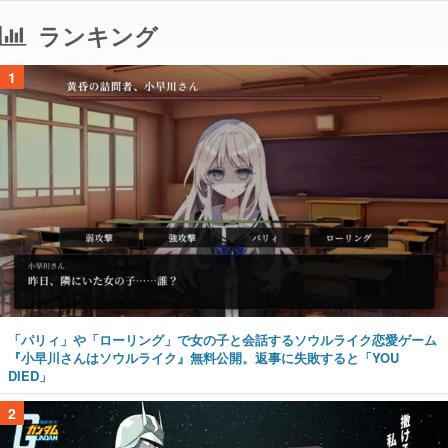
ランキング
1
「パリィ」や「ローリング」で女の子と会話するソウルライク恋愛ゲーム
『小早川さんはソウルライク』無料公開。返事に失敗すると「YOU
DIED」
2