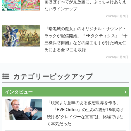
画ほぼすべてが見放題に、ぶっちゃけありえ
ないラインナップ
2026年8月9日
『暗黒城の魔女』のオリジナル・サウンドト
ラックが配信開始。『FFタクティクス』『十
三機兵防衛圏』などの楽曲を手がけた崎元仁
氏による全13曲を収録
2026年8月9日
カテゴリーピックアップ
インタビュー
「現実より意味のある仮想世界を作る」
──『EVE Online』の生みの親が18年掲げ
続ける”クレイジーな宣言”は、比喩ではな
く本気だった