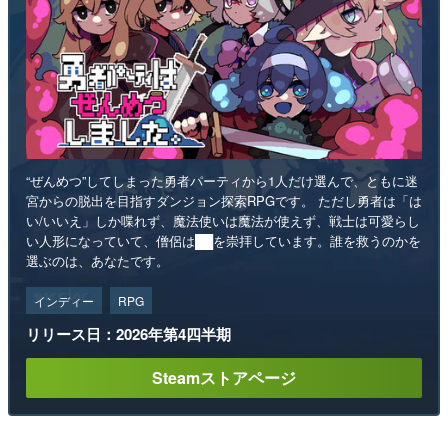
“ぜんめつ”してしまった勇者パーティから1人だけ選んで、ともに迷
宮からの脱出を目指すダンジョン探索RPGです。 ただし勇者は「は
い/いいえ」しか喋れず、魔法使いは魔法が使えず、戦士は可愛らし
い人形になっていて、僧侶は██を崇拝しています。誰を救うのかを
選ぶのは、あなたです。
インディー
RPG
リリース日：2026年第4四半期
Steamストアページ