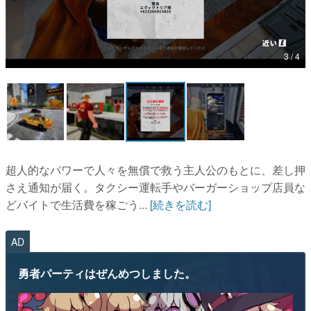
マンガ
女性向け
3 / 4
アプリレビュー
その他
電ファミニコゲーマーとは？
超人的なパワーで人々を無償で救う主人公のもとに、差し押
運営：株式会社マレ
さえ通知が届く。タクシー運転手やバーガーショップ店員な
どバイトで生活費を稼ごう...
[続きを読む]
AD
勇者パーティはぜんめつしました。