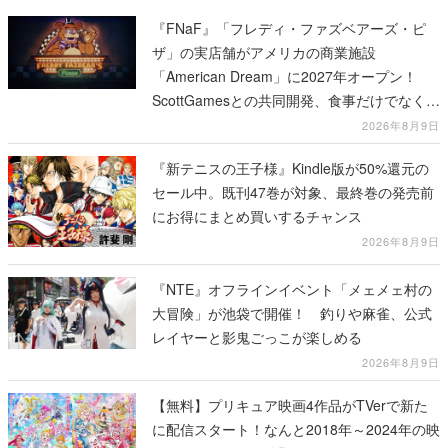
『FNaF』「フレディ・ファズベアーズ・ピ
ザ」の実店舗がアメリカの商業施設
「American Dream」に2027年オープン！
ScottGamesとの共同開発、食事だけでなくス
テージショーや没入型のホラー体験も楽しめ
2026年8月9日
る
『新テニスの王子様』Kindle版が50%還元の
セール中。既刊47巻が対象、最終巻の発売前
にお得にまとめ買いするチャンス
2026年8月9日
『NTE』オフラインイベント「メェメェ村の
大冒険」が池袋で開催！ 釣りや麻雀、公式
レイヤーと影鬼ごっこが楽しめる
2026年8月9日
【無料】プリキュア映画4作品がTVerで新た
に配信スタート！なんと2018年～2024年の映