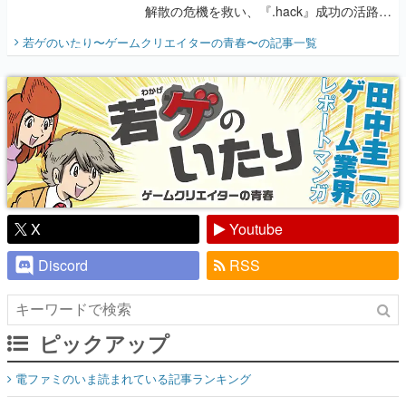
解散の危機を救い、『.hack』成功の活路を
開く。業界の快男児・松山 洋に流れる血は
若ゲのいたり〜ゲームクリエイターの青春〜
の記事一覧
『少年ジャンプ』色だった【若ゲのいた
り】
X
Youtube
Discord
RSS
ピックアップ
電ファミのいま読まれている記事ランキング