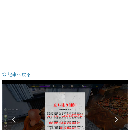
日本のコンテンツ産業やカルチャーに与えた影響を探る企
画です。
日本モバイルゲーム産業史
日本のモバイルゲーム史における主要なトピック・タイト
ルを網羅するほか、開発者へのインタビューや識者による
解説を掲載。約20年の歴史が一望できる決定版！
若ゲのいたり〜ゲームクリエイターの青春〜
『うつヌケ』『ペンと箸』等で知られるマンガ家・田中圭
一先生によるゲーム業界レポートマンガです。
なんでゲームは面白い？
ゲーム開発者・hamatsu氏がゲームの魅力を画面や操作の
記事へ戻る
具体的な形から解き明かしていく、硬派で骨太な評論連載
です。
ゲームが変えた日本語
「経験値」「裏技」「ラスボス」… ゲームにまつわる言葉
の起源や用法の変遷を、コンピューター文化史研究家・タ
イニーP氏が徹底調査。
カテゴリ
特集記事