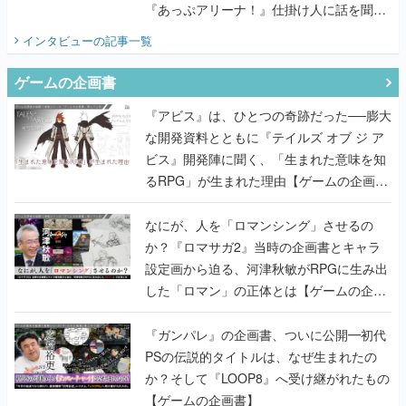
『あっぷアリーナ！』仕掛け人に話を聞い
てみた
インタビュー
の記事一覧
ゲームの企画書
『アビス』は、ひとつの奇跡だった──膨大
な開発資料とともに『テイルズ オブ ジ ア
ビス』開発陣に聞く、「生まれた意味を知
るRPG」が生まれた理由【ゲームの企画
書】
なにが、人を「ロマンシング」させるの
か？『ロマサガ2』当時の企画書とキャラ
設定画から迫る、河津秋敏がRPGに生み出
した「ロマン」の正体とは【ゲームの企画
書】
『ガンパレ』の企画書、ついに公開━初代
PSの伝説的タイトルは、なぜ生まれたの
か？そして『LOOP8』へ受け継がれたもの
【ゲームの企画書】