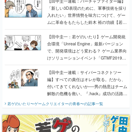
【田中圭一連載：バーチャファイター編】
「新しい3D表現のために、軍事技術を採り
入れたい」世界情勢を味方につけて、ゲー
ムに革命をもたらした鈴木 裕の功績【若ゲ
のいたり】
【田中圭一：若ゲのいたり】ゲーム開発統
合環境「Unreal Engine」最新バージョン
で、開発環境はどう変わる？ ゲーム業界向
けソリューションイベント「GTMF2019」
に行って、より理解を深めよう【PR】
【田中圭一連載：サイバーコネクトツー
編】すべての責任はオレが取る。だから、
付いてきてくれないか──男の熱意はチーム
解散の危機を救い、『.hack』成功の活路を
開く。業界の快男児・松山 洋に流れる血は
若ゲのいたり〜ゲームクリエイターの青春〜
の記事一覧
『少年ジャンプ』色だった【若ゲのいた
り】