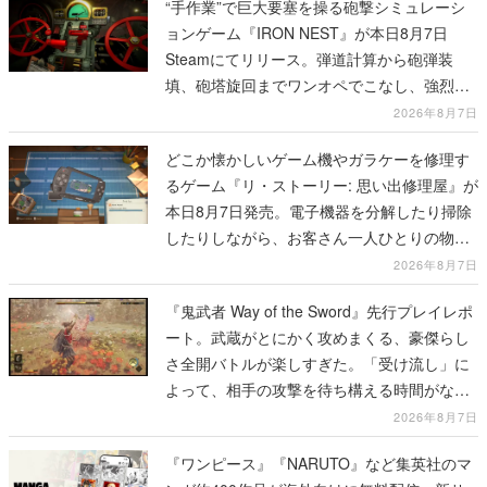
“手作業”で巨大要塞を操る砲撃シミュレーシ
ョンゲーム『IRON NEST』が本日8月7日
Steamにてリリース。弾道計算から砲弾装
填、砲塔旋回までワンオペでこなし、強烈な
一撃をブチかませるロマンある作品
2026年8月7日
どこか懐かしいゲーム機やガラケーを修理す
るゲーム『リ・ストーリー: 思い出修理屋』が
本日8月7日発売。電子機器を分解したり掃除
したりしながら、お客さん一人ひとりの物語
に耳を傾ける
2026年8月7日
『鬼武者 Way of the Sword』先行プレイレポ
ート。武蔵がとにかく攻めまくる、豪傑らし
さ全開バトルが楽しすぎた。「受け流し」に
よって、相手の攻撃を待ち構える時間がなく
なって超爽快
2026年8月7日
『ワンピース』『NARUTO』など集英社のマ