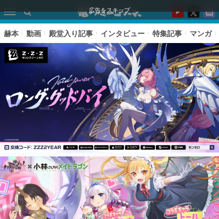
広告をスキップ
赫本
動画
殿堂入り記事
インタビュー
特集記事
マンガ
ピックアップ
電ファミのいま読まれている記事ランキング
アプリセール情報