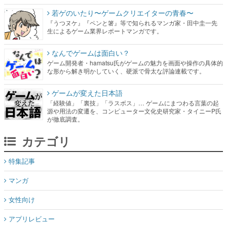
若ゲのいたり〜ゲームクリエイターの青春〜
『うつヌケ』『ペンと箸』等で知られるマンガ家・田中圭一先
生によるゲーム業界レポートマンガです。
なんでゲームは面白い？
ゲーム開発者・hamatsu氏がゲームの魅力を画面や操作の具体的
な形から解き明かしていく、硬派で骨太な評論連載です。
ゲームが変えた日本語
「経験値」「裏技」「ラスボス」… ゲームにまつわる言葉の起
源や用法の変遷を、コンピューター文化史研究家・タイニーP氏
が徹底調査。
カテゴリ
特集記事
マンガ
女性向け
アプリレビュー