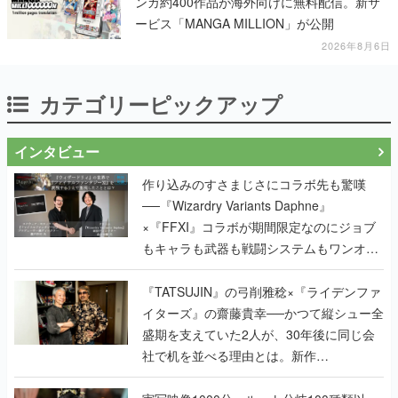
ンガ約400作品が海外向けに無料配信。新サ
ービス「MANGA MILLION」が公開
2026年8月6日
カテゴリーピックアップ
インタビュー
作り込みのすさまじさにコラボ先も驚嘆
──『Wizardry Variants Daphne』
×『FFXI』コラボが期間限定なのにジョブ
もキャラも武器も戦闘システムもワンオフ
で作り込まれた理由を両ディレクターに聞
く
『TATSUJIN』の弓削雅稔×『ライデンファ
イターズ』の齋藤貴幸──かつて縦シュー全
盛期を支えていた2人が、30年後に同じ会
社で机を並べる理由とは。新作
『TATSUJIN EXTREME』で初タッグを組
んだレジェンド2人に訊く開発秘話