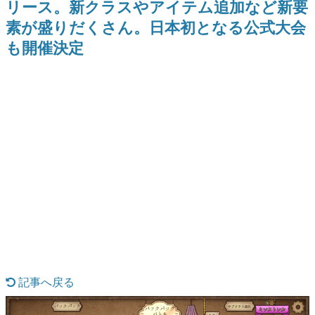
リース。新クラスやアイテム追加など新要
日本のコンテンツ産業やカルチャーに与えた影響を探る企
素が盛りだくさん。日本初となる公式大会
画です。
も開催決定
日本モバイルゲーム産業史
日本のモバイルゲーム史における主要なトピック・タイト
ルを網羅するほか、開発者へのインタビューや識者による
解説を掲載。約20年の歴史が一望できる決定版！
若ゲのいたり〜ゲームクリエイターの青春〜
『うつヌケ』『ペンと箸』等で知られるマンガ家・田中圭
一先生によるゲーム業界レポートマンガです。
なんでゲームは面白い？
ゲーム開発者・hamatsu氏がゲームの魅力を画面や操作の
具体的な形から解き明かしていく、硬派で骨太な評論連載
です。
ゲームが変えた日本語
「経験値」「裏技」「ラスボス」… ゲームにまつわる言葉
の起源や用法の変遷を、コンピューター文化史研究家・タ
イニーP氏が徹底調査。
カテゴリ
記事へ戻る
特集記事