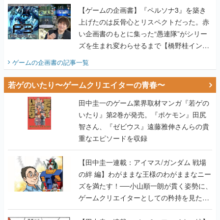
【ゲームの企画書】『ペルソナ3』を築き
上げたのは反骨心とリスペクトだった。赤
い企画書のもとに集った“愚連隊”がシリー
ズを生まれ変わらせるまで【橋野桂インタ
ビュー】
ゲームの企画書
の記事一覧
若ゲのいたり〜ゲームクリエイターの青春〜
田中圭一のゲーム業界取材マンガ『若ゲの
いたり』第2巻が発売。『ポケモン』田尻
智さん、『ゼビウス』遠藤雅伸さんらの貴
重なエピソードを収録
【田中圭一連載：アイマス/ガンダム 戦場
の絆 編】わがままな王様のわがままなニー
ズを満たす！──小山順一朗が貫く姿勢に、
ゲームクリエイターとしての矜持を見た
【若ゲのいたり最終回】