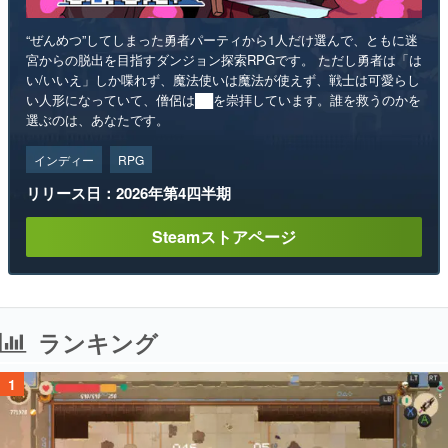
“ぜんめつ”してしまった勇者パーティから1人だけ選んで、ともに迷
宮からの脱出を目指すダンジョン探索RPGです。 ただし勇者は「は
い/いいえ」しか喋れず、魔法使いは魔法が使えず、戦士は可愛らし
い人形になっていて、僧侶は██を崇拝しています。誰を救うのかを
選ぶのは、あなたです。
インディー
RPG
リリース日：2026年第4四半期
Steamストアページ
ランキング
1