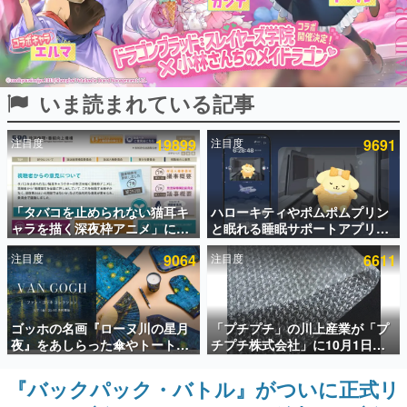
インタビュー
連載・特集一覧
いま読まれている記事
殿堂入り記事
SNS拡散数が数千以上！ ページビュー数万以上！ などな
ど。多くの人々に読まれた、電ファミ渾身の“殿堂入り”記
注目度
19899
注目度
9691
事をまとめました。
ゲームの企画書
名作ゲームクリエイターの方々に製作時のエピソードをお
聞きし、ヒットする企画（ゲーム）とは何か？を探ってい
「タバコを止められない猫耳キ
ハローキティやポムポムプリン
きます。
ャラを描く深夜枠アニメ」に視
と眠れる睡眠サポートアプリ
聴者の一部から批判意見。違法
『ゆめたび』が配信中。キャラ
赫本
注目度
9064
注目度
6611
薬物の使用と思しき描写も含め
ごとのASMRや目覚ましアラー
この物語を解いてはいけない。『赫本』は、〈試験問題〉
て、BPOが議論を交わす
ムも搭載
の形をした短編ホラー小説集です。
新世代に訊く
ゴッホの名画『ローヌ川の星月
「プチプチ」の川上産業が「プ
これからのデジタルゲーム市場を担う若きクリエイター達
夜』をあしらった傘やトートバ
チプチ株式会社」に10月1日よ
の姿を追い、彼らのルーツと情熱を探っていきます。
ッグなどが登場。8月7日21時よ
り社名変更へ。創業58年で初め
り2日間限定で予約販売
ての変更で、“プチッ”と鳴るお
『バックパック・バトル』がついに正式リ
ゲーム世代の作家たち
なじみの緩衝材が会社の名前に
ゲームに多大な影響を受けた作家さんに取材し、ゲームが