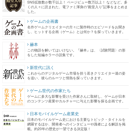
SNS拡散数が数千以上！ ページビュー数万以上！ などなど。多
くの人々に読まれた、電ファミ渾身の“殿堂入り”記事をまとめま
した。
ゲームの企画書
名作ゲームクリエイターの方々に製作時のエピソードをお聞き
し、ヒットする企画（ゲーム）とは何か？を探っていきます。
赫本
この物語を解いてはいけない。『赫本』は、〈試験問題〉の形
をした短編ホラー小説集です。
新世代に訊く
これからのデジタルゲーム市場を担う若きクリエイター達の姿
を追い、彼らのルーツと情熱を探っていきます。
ゲーム世代の作家たち
ゲームに多大な影響を受けた作家さんに取材し、ゲームが日本
のコンテンツ産業やカルチャーに与えた影響を探る企画です。
日本モバイルゲーム産業史
日本のモバイルゲーム史における主要なトピック・タイトルを
網羅するほか、開発者へのインタビューや識者による解説を掲
載。約20年の歴史が一望できる決定版！