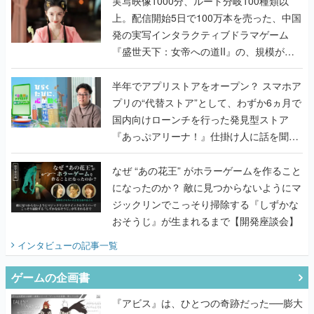
実写映像1000分、ルート分岐100種類以
上。配信開始5日で100万本を売った、中国
発の実写インタラクティブドラマゲーム
『盛世天下：女帝への道II』の、規模が違
うこだわりをプロデューサーに聞いた
半年でアプリストアをオープン？ スマホア
プリの“代替ストア”として、わずか6ヵ月で
国内向けローンチを行った発見型ストア
『あっぷアリーナ！』仕掛け人に話を聞い
てみた
なぜ “あの花王” がホラーゲームを作ること
になったのか？ 敵に見つからないようにマ
ジックリンでこっそり掃除する『しずかな
おそうじ』が生まれるまで【開発座談会】
インタビュー
の記事一覧
ゲームの企画書
『アビス』は、ひとつの奇跡だった──膨大