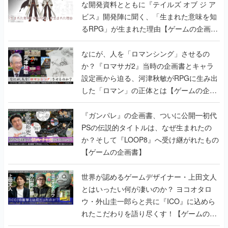
な開発資料とともに『テイルズ オブ ジ ア
ビス』開発陣に聞く、「生まれた意味を知
るRPG」が生まれた理由【ゲームの企画
書】
なにが、人を「ロマンシング」させるの
か？『ロマサガ2』当時の企画書とキャラ
設定画から迫る、河津秋敏がRPGに生み出
した「ロマン」の正体とは【ゲームの企画
書】
『ガンパレ』の企画書、ついに公開━初代
PSの伝説的タイトルは、なぜ生まれたの
か？そして『LOOP8』へ受け継がれたもの
【ゲームの企画書】
世界が認めるゲームデザイナー・上田文人
とはいったい何が凄いのか？ ヨコオタロ
ウ・外山圭一郎らと共に『ICO』に込めら
れたこだわりを語り尽くす！【ゲームの企
画書】