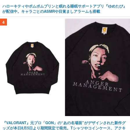
ハローキティやポムポムプリンと眠れる睡眠サポートアプリ『ゆめたび』
が配信中。キャラごとのASMRや目覚ましアラームも搭載
4
『VALORANT』元プロ「GON」の“あの名場面”がデザインされた新作グ
ッズが本日8月5日より期間限定で発売。Tシャツやコインケース、アクキ