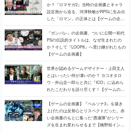
か？『ロマサガ2』当時の企画書とキャラ
設定画から迫る、河津秋敏がRPGに生み出
した「ロマン」の正体とは【ゲームの企画
書】
『ガンパレ』の企画書、ついに公開━初代
PSの伝説的タイトルは、なぜ生まれたの
か？そして『LOOP8』へ受け継がれたもの
【ゲームの企画書】
世界が認めるゲームデザイナー・上田文人
とはいったい何が凄いのか？ ヨコオタロ
ウ・外山圭一郎らと共に『ICO』に込めら
れたこだわりを語り尽くす！【ゲームの企
画書】
【ゲームの企画書】『ペルソナ3』を築き
上げたのは反骨心とリスペクトだった。赤
い企画書のもとに集った“愚連隊”がシリー
ズを生まれ変わらせるまで【橋野桂インタ