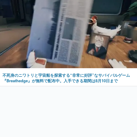
不死身のニワトリと宇宙船を探索する“非常に好評”なサバイバルゲーム
『Breathedge』が無料で配布中。入手できる期間は8月10日まで