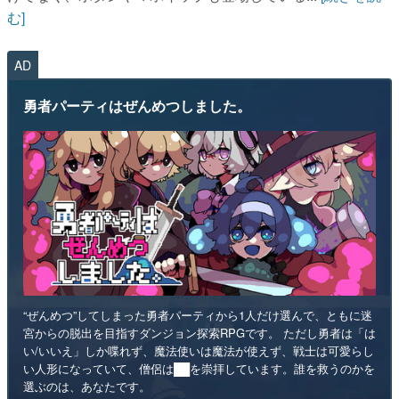
む]
AD
勇者パーティはぜんめつしました。
“ぜんめつ”してしまった勇者パーティから1人だけ選んで、ともに迷
宮からの脱出を目指すダンジョン探索RPGです。 ただし勇者は「は
い/いいえ」しか喋れず、魔法使いは魔法が使えず、戦士は可愛らし
い人形になっていて、僧侶は██を崇拝しています。誰を救うのかを
選ぶのは、あなたです。