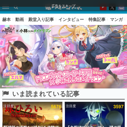
広告をスキップ
赫本
動画
殿堂入り記事
インタビュー
特集記事
マンガ
いま読まれている記事
ピックアップ
注目度
5676
注目度
3597
電ファミのいま読まれている記事ランキング
アプリセール情報