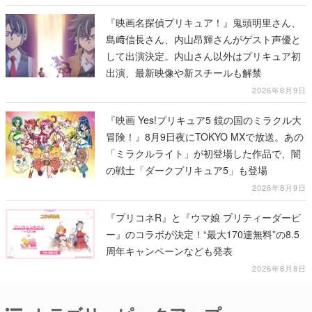
『映画名探偵プリキュア！』鬼頭明里さん、
島﨑信長さん、内山昂輝さんがゲスト声優と
して出演決定。内山さん以外はプリキュア初
出演、最新映像や新スチールも解禁
2026年8月9日
『映画 Yes!プリキュア5 鏡の国のミラクル大
冒険！』8月9日夜にTOKYO MXで放送。あの
「ミラクルライト」が初登場した作品で、闇
の戦士「ダークプリキュア5」も登場
2026年8月9日
『プリコネR』と『ウマ娘 プリティーダービ
ー』のコラボが決定！“最大170連無料”の8.5
周年キャンペーンなども発表
2026年8月8日