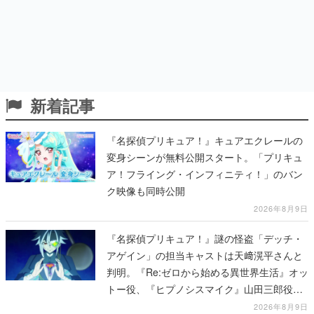
新着記事
『名探偵プリキュア！』キュアエクレールの
変身シーンが無料公開スタート。「プリキュ
ア！フライング・インフィニティ！」のバン
ク映像も同時公開
2026年8月9日
『名探偵プリキュア！』謎の怪盗「デッチ・
アゲイン」の担当キャストは天﨑滉平さんと
判明。『Re:ゼロから始める異世界生活』オッ
トー役、『ヒプノシスマイク』山田三郎役な
ど
2026年8月9日