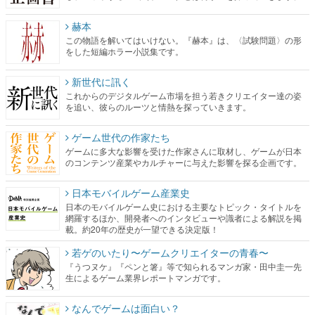
赫本
この物語を解いてはいけない。『赫本』は、〈試験問題〉の形
をした短編ホラー小説集です。
新世代に訊く
これからのデジタルゲーム市場を担う若きクリエイター達の姿
を追い、彼らのルーツと情熱を探っていきます。
ゲーム世代の作家たち
ゲームに多大な影響を受けた作家さんに取材し、ゲームが日本
のコンテンツ産業やカルチャーに与えた影響を探る企画です。
日本モバイルゲーム産業史
日本のモバイルゲーム史における主要なトピック・タイトルを
網羅するほか、開発者へのインタビューや識者による解説を掲
載。約20年の歴史が一望できる決定版！
若ゲのいたり〜ゲームクリエイターの青春〜
『うつヌケ』『ペンと箸』等で知られるマンガ家・田中圭一先
生によるゲーム業界レポートマンガです。
なんでゲームは面白い？