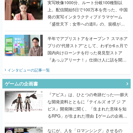
んだレジェンド2人に訊く開発秘話
実写映像1000分、ルート分岐100種類以
上。配信開始5日で100万本を売った、中国
発の実写インタラクティブドラマゲーム
『盛世天下：女帝への道II』の、規模が違
うこだわりをプロデューサーに聞いた
半年でアプリストアをオープン？ スマホア
プリの“代替ストア”として、わずか6ヵ月で
国内向けローンチを行った発見型ストア
『あっぷアリーナ！』仕掛け人に話を聞い
てみた
インタビュー
の記事一覧
ゲームの企画書
『アビス』は、ひとつの奇跡だった──膨大
な開発資料とともに『テイルズ オブ ジ ア
ビス』開発陣に聞く、「生まれた意味を知
るRPG」が生まれた理由【ゲームの企画
書】
なにが、人を「ロマンシング」させるの