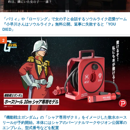
「パリィ」や「ローリング」で女の子と会話するソウルライク恋愛ゲーム
『小早川さんはソウルライク』無料公開。返事に失敗すると「YOU
DIED」
2
『機動戦士ガンダム』の「シャア専用ザクⅡ」をイメージした散水ホース
リールが予約開始。本体にはシャアのパーソナルマークやジオン公国軍の
エンブレム、型式番号などを配置