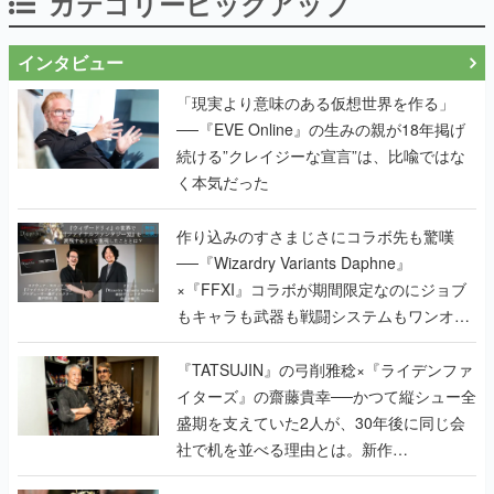
カテゴリーピックアップ
インタビュー
「現実より意味のある仮想世界を作る」
──『EVE Online』の生みの親が18年掲げ
続ける”クレイジーな宣言”は、比喩ではな
く本気だった
作り込みのすさまじさにコラボ先も驚嘆
──『Wizardry Variants Daphne』
×『FFXI』コラボが期間限定なのにジョブ
もキャラも武器も戦闘システムもワンオフ
で作り込まれた理由を両ディレクターに聞
く
『TATSUJIN』の弓削雅稔×『ライデンファ
イターズ』の齋藤貴幸──かつて縦シュー全
盛期を支えていた2人が、30年後に同じ会
社で机を並べる理由とは。新作
『TATSUJIN EXTREME』で初タッグを組