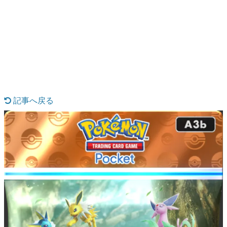
日本のコンテンツ産業やカルチャーに与えた影響を探る企
画です。
日本モバイルゲーム産業史
日本のモバイルゲーム史における主要なトピック・タイト
ルを網羅するほか、開発者へのインタビューや識者による
解説を掲載。約20年の歴史が一望できる決定版！
若ゲのいたり〜ゲームクリエイターの青春〜
『うつヌケ』『ペンと箸』等で知られるマンガ家・田中圭
一先生によるゲーム業界レポートマンガです。
記事へ戻る
なんでゲームは面白い？
ゲーム開発者・hamatsu氏がゲームの魅力を画面や操作の
具体的な形から解き明かしていく、硬派で骨太な評論連載
です。
ゲームが変えた日本語
「経験値」「裏技」「ラスボス」… ゲームにまつわる言葉
の起源や用法の変遷を、コンピューター文化史研究家・タ
イニーP氏が徹底調査。
カテゴリ
特集記事