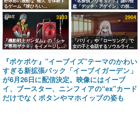
野球部の過酷な“補欠”を体験す
『名探偵プリキュア！』謎の怪
るゲーム『球ひろい
盗「デッチ・アゲイン」の担当
インタビュー
Simulator』が「1件」のウィッ
キャストは天﨑滉平さんと判
注目度
3333
注目度
2904
シュリストをもとにチェコ語に
明。『Re:ゼロから始める異世
連載・特集一覧
対応しSNSで話題に。『キング
界生活』オットー役、『ヒプノ
ダム・カム』開発元やチェコの
シスマイク』山田三郎役など
プロ野球選手から称賛の声
殿堂入り記事
『機動戦士ガンダム』の「シャ
「パリィ」や「ローリング」で
SNS拡散数が数千以上！ ページビュー数万以上！ などな
ど。多くの人々に読まれた、電ファミ渾身の“殿堂入り”記
ア専用ザクⅡ」をイメージした
女の子と会話するソウルライク
事をまとめました。
散水ホースリールが予約開始。
恋愛ゲーム『小早川さんはソウ
本体にはシャアのパーソナルマ
ルライク』無料公開。返事に失
『ポケポケ』”イーブイズ”テーマのかわい
ゲームの企画書
ークやジオン公国軍のエンブレ
敗すると「YOU DIED」
名作ゲームクリエイターの方々に製作時のエピソードをお
すぎる新拡張パック「イーブイガーデン」
ム、型式番号などを配置
聞きし、ヒットする企画（ゲーム）とは何か？を探ってい
きます。
が6月26日に配信決定。映像にはイーブ
赫本
イ、ブースター、ニンフィアの“ex”カード
この物語を解いてはいけない。『赫本』は、〈試験問題〉
だけでなくボタンやマホイップの姿も
の形をした短編ホラー小説集です。
新世代に訊く
これからのデジタルゲーム市場を担う若きクリエイター達
の姿を追い、彼らのルーツと情熱を探っていきます。
ゲーム世代の作家たち
ゲームに多大な影響を受けた作家さんに取材し、ゲームが