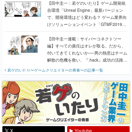
【田中圭一：若ゲのいたり】ゲーム開発統
合環境「Unreal Engine」最新バージョン
で、開発環境はどう変わる？ ゲーム業界向
けソリューションイベント「GTMF2019」
に行って、より理解を深めよう【PR】
【田中圭一連載：サイバーコネクトツー
編】すべての責任はオレが取る。だから、
付いてきてくれないか──男の熱意はチーム
解散の危機を救い、『.hack』成功の活路を
開く。業界の快男児・松山 洋に流れる血は
若ゲのいたり〜ゲームクリエイターの青春〜
の記事一覧
『少年ジャンプ』色だった【若ゲのいた
り】
X
Youtube