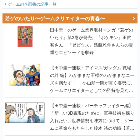
ビュー】
ゲームの企画書
の記事一覧
若ゲのいたり〜ゲームクリエイターの青春〜
田中圭一のゲーム業界取材マンガ『若ゲの
いたり』第2巻が発売。『ポケモン』田尻
智さん、『ゼビウス』遠藤雅伸さんらの貴
重なエピソードを収録
【田中圭一連載：アイマス/ガンダム 戦場
の絆 編】わがままな王様のわがままなニー
ズを満たす！──小山順一朗が貫く姿勢に、
ゲームクリエイターとしての矜持を見た
【若ゲのいたり最終回】
【田中圭一連載：バーチャファイター編】
「新しい3D表現のために、軍事技術を採り
入れたい」世界情勢を味方につけて、ゲー
ムに革命をもたらした鈴木 裕の功績【若ゲ
のいたり】