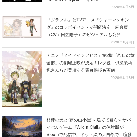
2026年8月8日
『グラブル』とTVアニメ『シャーマンキン
グ』のコラボイベントが開催決定！麻倉葉
（CV：日笠陽子）のビジュアルも公開
2026年8月8日
アニメ『メイドインアビス』第2期「烈日の黄
金郷」の劇場上映が決定！レグ役・伊瀬茉莉
也さんらが登壇する舞台挨拶も実施
2026年8月8日
相棒の犬と“夢の山小屋”を建てて暮らすサバ
イバルゲーム『Wild n Chill』の体験版が
Steamで配信中。ドット絵の大自然で、喧騒