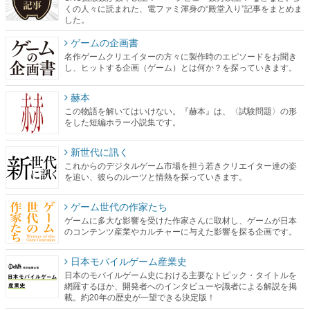
くの人々に読まれた、電ファミ渾身の“殿堂入り”記事をまとめま
した。
ゲームの企画書
名作ゲームクリエイターの方々に製作時のエピソードをお聞き
し、ヒットする企画（ゲーム）とは何か？を探っていきます。
赫本
この物語を解いてはいけない。『赫本』は、〈試験問題〉の形
をした短編ホラー小説集です。
新世代に訊く
これからのデジタルゲーム市場を担う若きクリエイター達の姿
を追い、彼らのルーツと情熱を探っていきます。
ゲーム世代の作家たち
ゲームに多大な影響を受けた作家さんに取材し、ゲームが日本
のコンテンツ産業やカルチャーに与えた影響を探る企画です。
日本モバイルゲーム産業史
日本のモバイルゲーム史における主要なトピック・タイトルを
網羅するほか、開発者へのインタビューや識者による解説を掲
載。約20年の歴史が一望できる決定版！