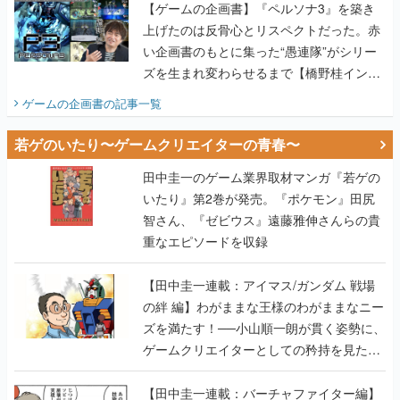
【ゲームの企画書】『ペルソナ3』を築き
上げたのは反骨心とリスペクトだった。赤
い企画書のもとに集った“愚連隊”がシリー
ズを生まれ変わらせるまで【橋野桂インタ
ビュー】
ゲームの企画書
の記事一覧
若ゲのいたり〜ゲームクリエイターの青春〜
田中圭一のゲーム業界取材マンガ『若ゲの
いたり』第2巻が発売。『ポケモン』田尻
智さん、『ゼビウス』遠藤雅伸さんらの貴
重なエピソードを収録
【田中圭一連載：アイマス/ガンダム 戦場
の絆 編】わがままな王様のわがままなニー
ズを満たす！──小山順一朗が貫く姿勢に、
ゲームクリエイターとしての矜持を見た
【若ゲのいたり最終回】
【田中圭一連載：バーチャファイター編】