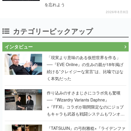
を忘れよう
2026年8月8日
カテゴリーピックアップ
インタビュー
「現実より意味のある仮想世界を作る」
──『EVE Online』の生みの親が18年掲げ
続ける”クレイジーな宣言”は、比喩ではな
く本気だった
作り込みのすさまじさにコラボ先も驚嘆
──『Wizardry Variants Daphne』
×『FFXI』コラボが期間限定なのにジョブ
もキャラも武器も戦闘システムもワンオフ
で作り込まれた理由を両ディレクターに聞
く
『TATSUJIN』の弓削雅稔×『ライデンファ