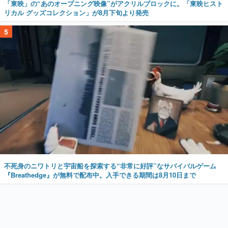
「東映」の“あのオープニング映像”がアクリルブロックに。「東映ヒスト
リカル グッズコレクション」が8月下旬より発売
5
不死身のニワトリと宇宙船を探索する“非常に好評”なサバイバルゲーム
『Breathedge』が無料で配布中。入手できる期間は8月10日まで