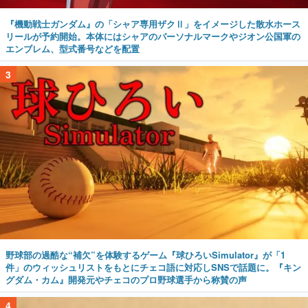
『機動戦士ガンダム』の「シャア専用ザクⅡ」をイメージした散水ホース
リールが予約開始。本体にはシャアのパーソナルマークやジオン公国軍の
エンブレム、型式番号などを配置
3
野球部の過酷な“補欠”を体験するゲーム『球ひろいSimulator』が「1
件」のウィッシュリストをもとにチェコ語に対応しSNSで話題に。『キン
グダム・カム』開発元やチェコのプロ野球選手から称賛の声
4