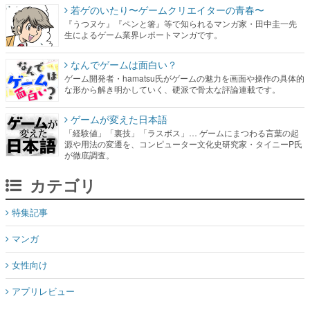
若ゲのいたり〜ゲームクリエイターの青春〜
『うつヌケ』『ペンと箸』等で知られるマンガ家・田中圭一先
生によるゲーム業界レポートマンガです。
なんでゲームは面白い？
ゲーム開発者・hamatsu氏がゲームの魅力を画面や操作の具体的
な形から解き明かしていく、硬派で骨太な評論連載です。
ゲームが変えた日本語
「経験値」「裏技」「ラスボス」… ゲームにまつわる言葉の起
源や用法の変遷を、コンピューター文化史研究家・タイニーP氏
が徹底調査。
カテゴリ
特集記事
マンガ
女性向け
アプリレビュー