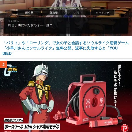
「パリィ」や「ローリング」で女の子と会話するソウルライク恋愛ゲーム
『小早川さんはソウルライク』無料公開。返事に失敗すると「YOU
DIED」
2