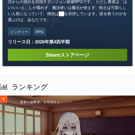
宮からの脱出を目指すダンジョン探索RPGです。 ただし勇者は「は
い/いいえ」しか喋れず、魔法使いは魔法が使えず、戦士は可愛らし
い人形になっていて、僧侶は██を崇拝しています。誰を救うのかを
選ぶのは、あなたです。
インディー
RPG
リリース日：2026年第4四半期
Steamストアページ
ランキング
1