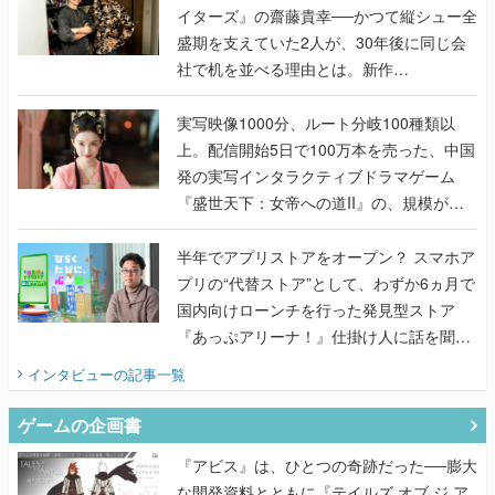
イターズ』の齋藤貴幸──かつて縦シュー全
盛期を支えていた2人が、30年後に同じ会
社で机を並べる理由とは。新作
『TATSUJIN EXTREME』で初タッグを組
んだレジェンド2人に訊く開発秘話
実写映像1000分、ルート分岐100種類以
上。配信開始5日で100万本を売った、中国
発の実写インタラクティブドラマゲーム
『盛世天下：女帝への道II』の、規模が違
うこだわりをプロデューサーに聞いた
半年でアプリストアをオープン？ スマホア
プリの“代替ストア”として、わずか6ヵ月で
国内向けローンチを行った発見型ストア
『あっぷアリーナ！』仕掛け人に話を聞い
てみた
インタビュー
の記事一覧
ゲームの企画書
『アビス』は、ひとつの奇跡だった──膨大
な開発資料とともに『テイルズ オブ ジ ア