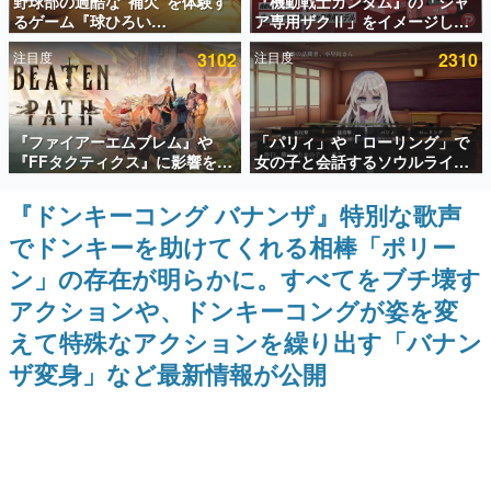
野球部の過酷な“補欠”を体験す
『機動戦士ガンダム』の「シャ
るゲーム『球ひろい
ア専用ザクⅡ」をイメージした
インタビュー
Simulator』が「1件」のウィッ
散水ホースリールが予約開始。
注目度
3102
注目度
2310
シュリストをもとにチェコ語に
本体にはシャアのパーソナルマ
連載・特集一覧
対応しSNSで話題に。『キング
ークやジオン公国軍のエンブレ
ダム・カム』開発元やチェコの
ム、型式番号などを配置
プロ野球選手から称賛の声
殿堂入り記事
『ファイアーエムブレム』や
「パリィ」や「ローリング」で
SNS拡散数が数千以上！ ページビュー数万以上！ などな
ど。多くの人々に読まれた、電ファミ渾身の“殿堂入り”記
『FFタクティクス』に影響を受
女の子と会話するソウルライク
事をまとめました。
けた新作戦略RPG『Beaten
恋愛ゲーム『小早川さんはソウ
Path』2027年に発売へ。
ルライク』無料公開。返事に失
『ドンキーコング バナンザ』特別な歌声
ゲームの企画書
PC（Steam）、PS5、Xbox、
敗すると「YOU DIED」
名作ゲームクリエイターの方々に製作時のエピソードをお
でドンキーを助けてくれる相棒「ポリー
Switch向けにリリース予定
聞きし、ヒットする企画（ゲーム）とは何か？を探ってい
きます。
ン」の存在が明らかに。すべてをブチ壊す
赫本
アクションや、ドンキーコングが姿を変
この物語を解いてはいけない。『赫本』は、〈試験問題〉
えて特殊なアクションを繰り出す「バナン
の形をした短編ホラー小説集です。
ザ変身」など最新情報が公開
新世代に訊く
これからのデジタルゲーム市場を担う若きクリエイター達
の姿を追い、彼らのルーツと情熱を探っていきます。
ゲーム世代の作家たち
ゲームに多大な影響を受けた作家さんに取材し、ゲームが