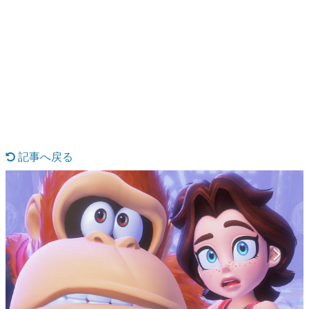
日本のコンテンツ産業やカルチャーに与えた影響を探る企
画です。
日本モバイルゲーム産業史
日本のモバイルゲーム史における主要なトピック・タイト
ルを網羅するほか、開発者へのインタビューや識者による
解説を掲載。約20年の歴史が一望できる決定版！
若ゲのいたり〜ゲームクリエイターの青春〜
『うつヌケ』『ペンと箸』等で知られるマンガ家・田中圭
一先生によるゲーム業界レポートマンガです。
記事へ戻る
なんでゲームは面白い？
ゲーム開発者・hamatsu氏がゲームの魅力を画面や操作の
具体的な形から解き明かしていく、硬派で骨太な評論連載
です。
ゲームが変えた日本語
「経験値」「裏技」「ラスボス」… ゲームにまつわる言葉
の起源や用法の変遷を、コンピューター文化史研究家・タ
イニーP氏が徹底調査。
カテゴリ
特集記事