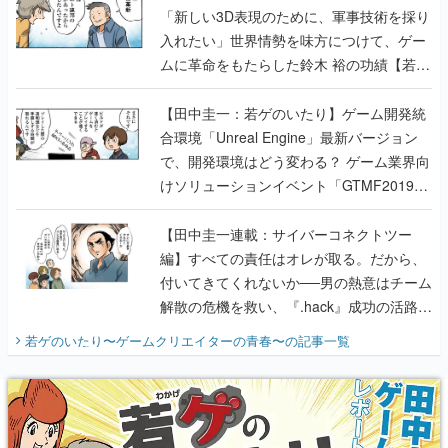
「新しい3D表現のために、軍事技術を採り
入れたい」世界情勢を味方につけて、ゲー
ムに革命をもたらした鈴木 裕の功績【若ゲ
のいたり】
【田中圭一：若ゲのいたり】ゲーム開発統
合環境「Unreal Engine」最新バージョン
で、開発環境はどう変わる？ ゲーム業界向
けソリューションイベント「GTMF2019」
に行って、より理解を深めよう【PR】
【田中圭一連載：サイバーコネクトツー
編】すべての責任はオレが取る。だから、
付いてきてくれないか──男の熱意はチーム
解散の危機を救い、『.hack』成功の活路を
開く。業界の快男児・松山 洋に流れる血は
若ゲのいたり〜ゲームクリエイターの青春〜
の記事一覧
『少年ジャンプ』色だった【若ゲのいた
り】