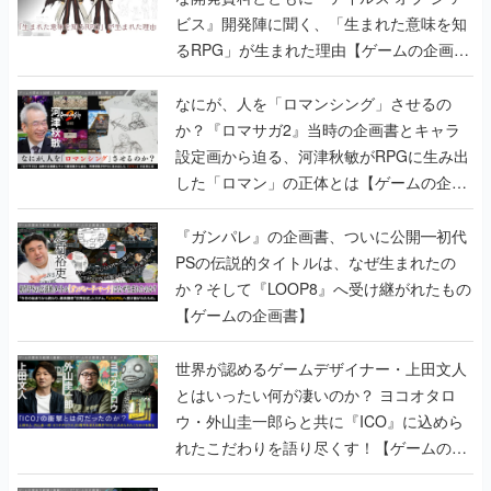
ビス』開発陣に聞く、「生まれた意味を知
るRPG」が生まれた理由【ゲームの企画
書】
なにが、人を「ロマンシング」させるの
か？『ロマサガ2』当時の企画書とキャラ
設定画から迫る、河津秋敏がRPGに生み出
した「ロマン」の正体とは【ゲームの企画
書】
『ガンパレ』の企画書、ついに公開━初代
PSの伝説的タイトルは、なぜ生まれたの
か？そして『LOOP8』へ受け継がれたもの
【ゲームの企画書】
世界が認めるゲームデザイナー・上田文人
とはいったい何が凄いのか？ ヨコオタロ
ウ・外山圭一郎らと共に『ICO』に込めら
れたこだわりを語り尽くす！【ゲームの企
画書】