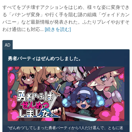
すべてをブチ壊すアクションをはじめ、様々な姿に変身でき
る「バナンザ変身」や行く手を阻む謎の組織「ヴォイドカン
パニー」など最新情報が発表された。ふたりプレイやおすそ
わけ通信にも対応...
[続きを読む]
AD
勇者パーティはぜんめつしました。
“ぜんめつ”してしまった勇者パーティから1人だけ選んで、ともに迷