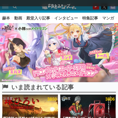
広告をスキップ
赫本
動画
殿堂入り記事
インタビュー
特集記事
マンガ
いま読まれている記事
ピックアップ
注目度
3850
注目度
3806
電ファミのいま読まれている記事ランキング
アプリセール情報