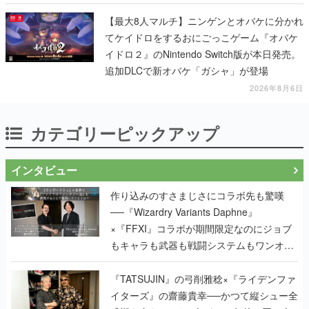
【最大8人マルチ】ニンゲンとオバケに分かれ
てケイドロをするおにごっこゲーム『オバケ
イドロ２』のNintendo Switch版が本日発売。
追加DLCで新オバケ「ガシャ」が登場
2026年8月6日
カテゴリーピックアップ
インタビュー
作り込みのすさまじさにコラボ先も驚嘆
──『Wizardry Variants Daphne』
×『FFXI』コラボが期間限定なのにジョブ
もキャラも武器も戦闘システムもワンオフ
で作り込まれた理由を両ディレクターに聞
く
『TATSUJIN』の弓削雅稔×『ライデンファ
イターズ』の齋藤貴幸──かつて縦シュー全