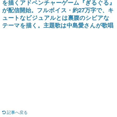
を描くアドベンチャーゲーム『ぎるぐる』
Switch向けにリリース予定
ー？＾＾」暗黒微笑の夢女子
日本のコンテンツ産業やカルチャーに与えた影響を探る企
や、萌え声不思議ちゃん女子と
が配信開始。フルボイス・約27万字で、キ
画です。
青春を謳歌
ュートなビジュアルとは裏腹のシビアな
日本モバイルゲーム産業史
日本のモバイルゲーム史における主要なトピック・タイト
テーマを描く。主題歌は中島愛さんが歌唱
ルを網羅するほか、開発者へのインタビューや識者による
解説を掲載。約20年の歴史が一望できる決定版！
若ゲのいたり〜ゲームクリエイターの青春〜
『うつヌケ』『ペンと箸』等で知られるマンガ家・田中圭
一先生によるゲーム業界レポートマンガです。
なんでゲームは面白い？
ゲーム開発者・hamatsu氏がゲームの魅力を画面や操作の
具体的な形から解き明かしていく、硬派で骨太な評論連載
です。
ゲームが変えた日本語
「経験値」「裏技」「ラスボス」… ゲームにまつわる言葉
の起源や用法の変遷を、コンピューター文化史研究家・タ
イニーP氏が徹底調査。
カテゴリ
記事へ戻る
特集記事