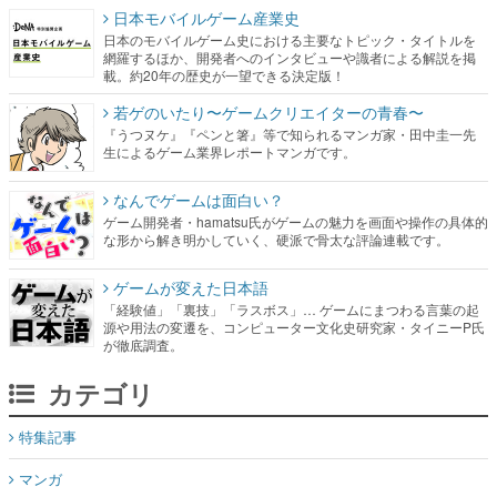
日本モバイルゲーム産業史
日本のモバイルゲーム史における主要なトピック・タイトルを
網羅するほか、開発者へのインタビューや識者による解説を掲
載。約20年の歴史が一望できる決定版！
若ゲのいたり〜ゲームクリエイターの青春〜
『うつヌケ』『ペンと箸』等で知られるマンガ家・田中圭一先
生によるゲーム業界レポートマンガです。
なんでゲームは面白い？
ゲーム開発者・hamatsu氏がゲームの魅力を画面や操作の具体的
な形から解き明かしていく、硬派で骨太な評論連載です。
ゲームが変えた日本語
「経験値」「裏技」「ラスボス」… ゲームにまつわる言葉の起
源や用法の変遷を、コンピューター文化史研究家・タイニーP氏
が徹底調査。
カテゴリ
特集記事
マンガ