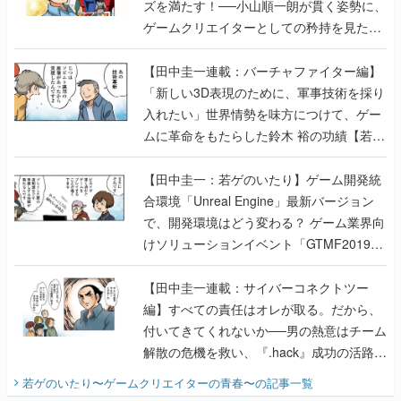
ズを満たす！──小山順一朗が貫く姿勢に、
ゲームクリエイターとしての矜持を見た
【若ゲのいたり最終回】
【田中圭一連載：バーチャファイター編】
「新しい3D表現のために、軍事技術を採り
入れたい」世界情勢を味方につけて、ゲー
ムに革命をもたらした鈴木 裕の功績【若ゲ
のいたり】
【田中圭一：若ゲのいたり】ゲーム開発統
合環境「Unreal Engine」最新バージョン
で、開発環境はどう変わる？ ゲーム業界向
けソリューションイベント「GTMF2019」
に行って、より理解を深めよう【PR】
【田中圭一連載：サイバーコネクトツー
編】すべての責任はオレが取る。だから、
付いてきてくれないか──男の熱意はチーム
解散の危機を救い、『.hack』成功の活路を
開く。業界の快男児・松山 洋に流れる血は
若ゲのいたり〜ゲームクリエイターの青春〜
の記事一覧
『少年ジャンプ』色だった【若ゲのいた