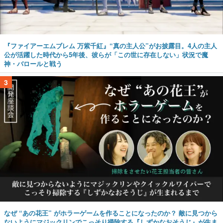
『ファイアーエムブレム 万紫千紅』“真の主人公”がお披露目。4人の主人
公が活躍した時代から5年後、彼らが「この世に存在しない」状況で魔
神・バロールと戦う
3
なぜ “あの花王” がホラーゲームを作ることになったのか？ 敵に見つから
ないようにマジックリンでこっそり掃除する『しずかなおそうじ』が生ま