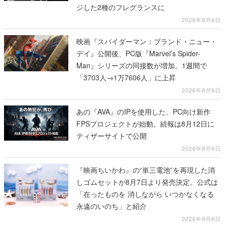
ジした2種のフレグランスに
2026年8月6日
映画『スパイダーマン：ブランド・ニュー・
デイ』公開後、PC版『Marvel’s Spider-
Man』シリーズの同接数が増加。1週間で
「3703人→1万7606人」に上昇
2026年8月6日
あの『AVA』のIPを使用した、PC向け新作
FPSプロジェクトが始動。続報は8月12日に
ティザーサイトで公開
2026年8月6日
『映画ちいかわ』の“単三電池”を再現した消
しゴムセットが8月7日より発売決定。公式は
「在ったものを 消しながら いつかなくなる
永遠のいのち」と紹介
2026年8月6日