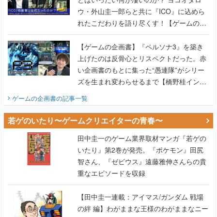
ウ・外山圭一郎らと共に『ICO』に込めら
れたこだわりを語り尽くす！【ゲームの企
画書】
【ゲームの企画書】『ペルソナ3』を築き
上げたのは反骨心とリスペクトだった。赤
い企画書のもとに集った“愚連隊”がシリー
ズを生まれ変わらせるまで【橋野桂インタ
ビュー】
ゲームの企画書
の記事一覧
若ゲのいたり〜ゲームクリエイターの青春〜
田中圭一のゲーム業界取材マンガ『若ゲの
いたり』第2巻が発売。『ポケモン』田尻
智さん、『ゼビウス』遠藤雅伸さんらの貴
重なエピソードを収録
【田中圭一連載：アイマス/ガンダム 戦場
の絆 編】わがままな王様のわがままなニー