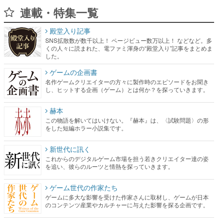
連載・特集一覧
殿堂入り記事
SNS拡散数が数千以上！ ページビュー数万以上！ などなど。多
くの人々に読まれた、電ファミ渾身の“殿堂入り”記事をまとめま
した。
ゲームの企画書
名作ゲームクリエイターの方々に製作時のエピソードをお聞き
し、ヒットする企画（ゲーム）とは何か？を探っていきます。
赫本
この物語を解いてはいけない。『赫本』は、〈試験問題〉の形
をした短編ホラー小説集です。
新世代に訊く
これからのデジタルゲーム市場を担う若きクリエイター達の姿
を追い、彼らのルーツと情熱を探っていきます。
ゲーム世代の作家たち
ゲームに多大な影響を受けた作家さんに取材し、ゲームが日本
のコンテンツ産業やカルチャーに与えた影響を探る企画です。