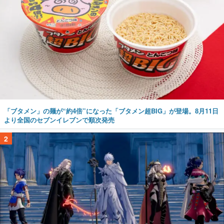
「ブタメン」の麺が“約4倍”になった「ブタメン超BIG」が登場。8月11日
より全国のセブンイレブンで順次発売
2