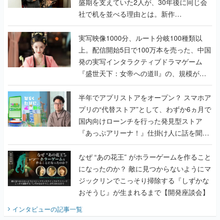
盛期を支えていた2人が、30年後に同じ会
社で机を並べる理由とは。新作
『TATSUJIN EXTREME』で初タッグを組
んだレジェンド2人に訊く開発秘話
実写映像1000分、ルート分岐100種類以
上。配信開始5日で100万本を売った、中国
発の実写インタラクティブドラマゲーム
『盛世天下：女帝への道II』の、規模が違
うこだわりをプロデューサーに聞いた
半年でアプリストアをオープン？ スマホア
プリの“代替ストア”として、わずか6ヵ月で
国内向けローンチを行った発見型ストア
『あっぷアリーナ！』仕掛け人に話を聞い
てみた
なぜ “あの花王” がホラーゲームを作ること
になったのか？ 敵に見つからないようにマ
ジックリンでこっそり掃除する『しずかな
おそうじ』が生まれるまで【開発座談会】
インタビュー
の記事一覧