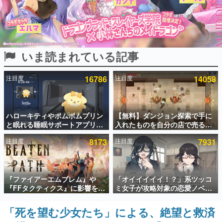
インタビュー
連載・特集一覧
いま読まれている記事
殿堂入り記事
SNS拡散数が数千以上！ ページビュー数万以上！ などな
ど。多くの人々に読まれた、電ファミ渾身の“殿堂入り”記
注目度
16786
注目度
14058
事をまとめました。
ゲームの企画書
名作ゲームクリエイターの方々に製作時のエピソードをお
聞きし、ヒットする企画（ゲーム）とは何か？を探ってい
ハローキティやポムポムプリン
【無料】ダンジョン探索で手に
きます。
と眠れる睡眠サポートアプリ
入れたものを自分の店で売るゲ
『ゆめたび』が配信中。キャラ
ーム『Moonlighter』がSteam
赫本
注目度
8173
注目度
7931
ごとのASMRや目覚ましアラー
にて無料配布中！続編
この物語を解いてはいけない。『赫本』は、〈試験問題〉
ムも搭載
『Moonlighter 2』の9月2日正
の形をした短編ホラー小説集です。
式リリースを記念したキャンペ
ーン
新世代に訊く
『ファイアーエムブレム』や
「オイイイイイ！？」系ツッコ
これからのデジタルゲーム市場を担う若きクリエイター達
『FFタクティクス』に影響を受
ミ女子が攻略対象の恋愛ノベル
の姿を追い、彼らのルーツと情熱を探っていきます。
けた新作戦略RPG『Beaten
ゲーム『美術部カノジョ』
Path』2027年に発売へ。
Steamストアページが公開。
「死を望む少女たち」による、絶望と救済
ゲーム世代の作家たち
PC（Steam）、PS5、Xbox、
「お前らーそろそろ自重しろ
ゲームに多大な影響を受けた作家さんに取材し、ゲームが