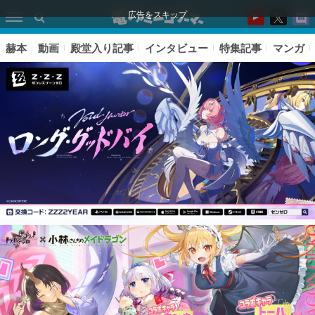
広告をスキップ
赫本
動画
殿堂入り記事
インタビュー
特集記事
マンガ
ピックアップ
電ファミのいま読まれている記事ランキング
アプリセール情報