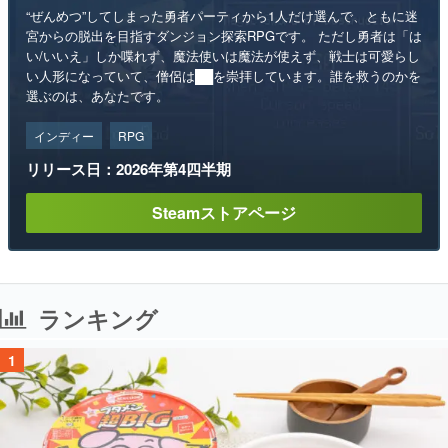
“ぜんめつ”してしまった勇者パーティから1人だけ選んで、ともに迷
宮からの脱出を目指すダンジョン探索RPGです。 ただし勇者は「は
い/いいえ」しか喋れず、魔法使いは魔法が使えず、戦士は可愛らし
い人形になっていて、僧侶は██を崇拝しています。誰を救うのかを
選ぶのは、あなたです。
インディー
RPG
リリース日：2026年第4四半期
Steamストアページ
ランキング
1