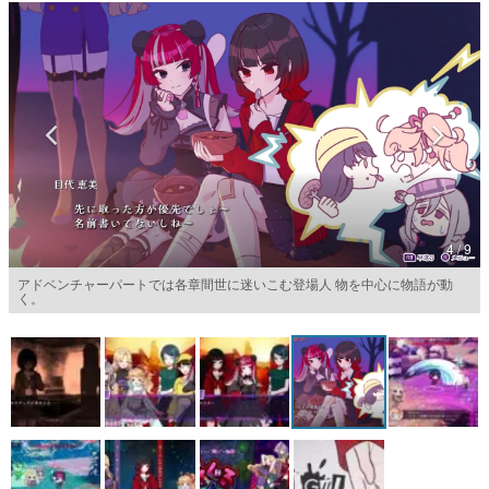
マンガ
女性向け
アプリレビュー
その他
電ファミニコゲーマーとは？
4 / 9
運営：株式会社マレ
アドベンチャーパートでは各章間世に迷いこむ登場人 物を中心に物語が動
く。