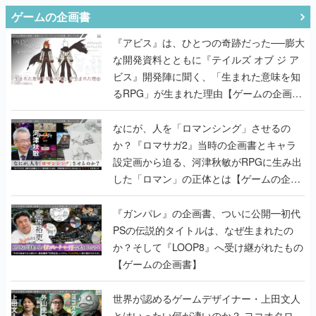
ゲームの企画書
『アビス』は、ひとつの奇跡だった──膨大
な開発資料とともに『テイルズ オブ ジ ア
ビス』開発陣に聞く、「生まれた意味を知
るRPG」が生まれた理由【ゲームの企画
書】
なにが、人を「ロマンシング」させるの
か？『ロマサガ2』当時の企画書とキャラ
設定画から迫る、河津秋敏がRPGに生み出
した「ロマン」の正体とは【ゲームの企画
書】
『ガンパレ』の企画書、ついに公開━初代
PSの伝説的タイトルは、なぜ生まれたの
か？そして『LOOP8』へ受け継がれたもの
【ゲームの企画書】
世界が認めるゲームデザイナー・上田文人
とはいったい何が凄いのか？ ヨコオタロ