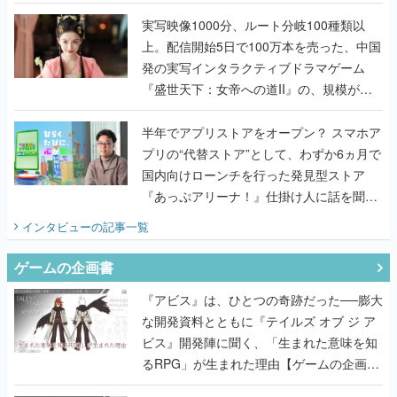
『TATSUJIN EXTREME』で初タッグを組
んだレジェンド2人に訊く開発秘話
実写映像1000分、ルート分岐100種類以
上。配信開始5日で100万本を売った、中国
発の実写インタラクティブドラマゲーム
『盛世天下：女帝への道II』の、規模が違
うこだわりをプロデューサーに聞いた
半年でアプリストアをオープン？ スマホア
プリの“代替ストア”として、わずか6ヵ月で
国内向けローンチを行った発見型ストア
『あっぷアリーナ！』仕掛け人に話を聞い
てみた
インタビュー
の記事一覧
ゲームの企画書
『アビス』は、ひとつの奇跡だった──膨大
な開発資料とともに『テイルズ オブ ジ ア
ビス』開発陣に聞く、「生まれた意味を知
るRPG」が生まれた理由【ゲームの企画
書】