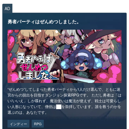
AD
勇者パーティはぜんめつしました。
“ぜんめつ”してしまった勇者パーティから1人だけ選んで、ともに迷
宮からの脱出を目指すダンジョン探索RPGです。 ただし勇者は「は
い/いいえ」しか喋れず、魔法使いは魔法が使えず、戦士は可愛らし
い人形になっていて、僧侶は██を崇拝しています。誰を救うのかを
選ぶのは、あなたです。
インディー
RPG