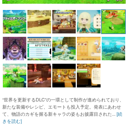
マンガ
女性向け
アプリレビュー
その他
電ファミニコゲーマーとは？
運営：株式会社マレ
“世界を更新するDLC”の一環として制作が進められており、
新たな装備やレシピ、エモートも投入予定。発表にあわせ
て、物語のカギを握る新キャラの姿もお披露目された...
[続
きを読む]