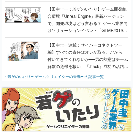
のいたり】
【田中圭一：若ゲのいたり】ゲーム開発統
合環境「Unreal Engine」最新バージョン
で、開発環境はどう変わる？ ゲーム業界向
けソリューションイベント「GTMF2019」
に行って、より理解を深めよう【PR】
【田中圭一連載：サイバーコネクトツー
編】すべての責任はオレが取る。だから、
付いてきてくれないか──男の熱意はチーム
解散の危機を救い、『.hack』成功の活路を
開く。業界の快男児・松山 洋に流れる血は
若ゲのいたり〜ゲームクリエイターの青春〜
の記事一覧
『少年ジャンプ』色だった【若ゲのいた
り】