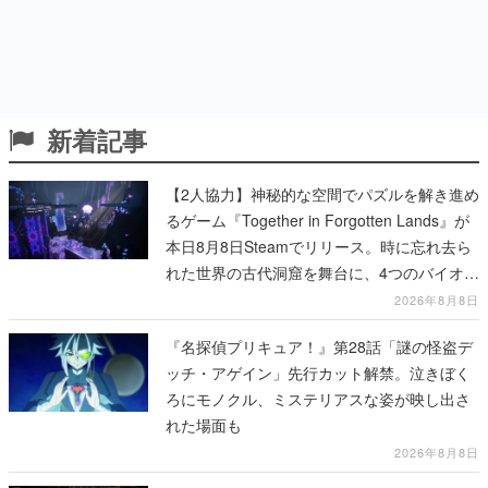
新着記事
【2人協力】神秘的な空間でパズルを解き進め
るゲーム『Together in Forgotten Lands』が
本日8月8日Steamでリリース。時に忘れ去ら
れた世界の古代洞窟を舞台に、4つのバイオー
ムを探索しながら脱出を目指す
2026年8月8日
『名探偵プリキュア！』第28話「謎の怪盗デ
ッチ・アゲイン」先行カット解禁。泣きぼく
ろにモノクル、ミステリアスな姿が映し出さ
れた場面も
2026年8月8日