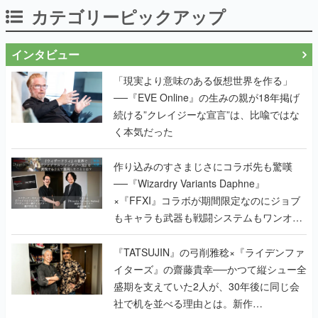
カテゴリーピックアップ
インタビュー
「現実より意味のある仮想世界を作る」
──『EVE Online』の生みの親が18年掲げ
続ける”クレイジーな宣言”は、比喩ではな
く本気だった
作り込みのすさまじさにコラボ先も驚嘆
──『Wizardry Variants Daphne』
×『FFXI』コラボが期間限定なのにジョブ
もキャラも武器も戦闘システムもワンオフ
で作り込まれた理由を両ディレクターに聞
く
『TATSUJIN』の弓削雅稔×『ライデンファ
イターズ』の齋藤貴幸──かつて縦シュー全
盛期を支えていた2人が、30年後に同じ会
社で机を並べる理由とは。新作