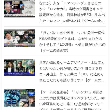
なにが、人を「ロマンシング」させるの
か？『ロマサガ2』当時の企画書とキャラ
設定画から迫る、河津秋敏がRPGに生み出
した「ロマン」の正体とは【ゲームの企画
書】
『ガンパレ』の企画書、ついに公開━初代
PSの伝説的タイトルは、なぜ生まれたの
か？そして『LOOP8』へ受け継がれたもの
【ゲームの企画書】
世界が認めるゲームデザイナー・上田文人
とはいったい何が凄いのか？ ヨコオタロ
ウ・外山圭一郎らと共に『ICO』に込めら
れたこだわりを語り尽くす！【ゲームの企
画書】
【ゲームの企画書】『ペルソナ3』を築き
上げたのは反骨心とリスペクトだった。赤
い企画書のもとに集った“愚連隊”がシリー
ズを生まれ変わらせるまで【橋野桂インタ