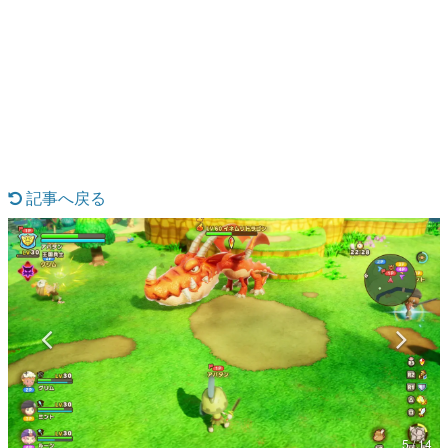
日本のコンテンツ産業やカルチャーに与えた影響を探る企
画です。
日本モバイルゲーム産業史
日本のモバイルゲーム史における主要なトピック・タイト
ルを網羅するほか、開発者へのインタビューや識者による
解説を掲載。約20年の歴史が一望できる決定版！
若ゲのいたり〜ゲームクリエイターの青春〜
『うつヌケ』『ペンと箸』等で知られるマンガ家・田中圭
一先生によるゲーム業界レポートマンガです。
記事へ戻る
なんでゲームは面白い？
ゲーム開発者・hamatsu氏がゲームの魅力を画面や操作の
具体的な形から解き明かしていく、硬派で骨太な評論連載
です。
ゲームが変えた日本語
「経験値」「裏技」「ラスボス」… ゲームにまつわる言葉
の起源や用法の変遷を、コンピューター文化史研究家・タ
イニーP氏が徹底調査。
カテゴリ
5 / 14
特集記事