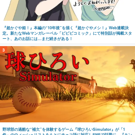
『超かぐや姫！』本編の“10年後”を描く『超かぐやメシ！』Web連載決
定。新たなWebマンガレーベル「ビビビコミック」にて特別話が掲載スタ
ート、あのお話には…まだ続きがある！
3
野球部の過酷な“補欠”を体験するゲーム『球ひろいSimulator』が「1
件」のウィッシュリストをもとにチェコ語に対応しSNSで話題に。『キン