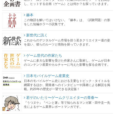
し、ヒットする企画（ゲーム）とは何か？を探っていきます。
赫本
この物語を解いてはいけない。『赫本』は、〈試験問題〉の形
をした短編ホラー小説集です。
新世代に訊く
これからのデジタルゲーム市場を担う若きクリエイター達の姿
を追い、彼らのルーツと情熱を探っていきます。
ゲーム世代の作家たち
ゲームに多大な影響を受けた作家さんに取材し、ゲームが日本
のコンテンツ産業やカルチャーに与えた影響を探る企画です。
日本モバイルゲーム産業史
日本のモバイルゲーム史における主要なトピック・タイトルを
網羅するほか、開発者へのインタビューや識者による解説を掲
載。約20年の歴史が一望できる決定版！
若ゲのいたり〜ゲームクリエイターの青春〜
『うつヌケ』『ペンと箸』等で知られるマンガ家・田中圭一先
生によるゲーム業界レポートマンガです。