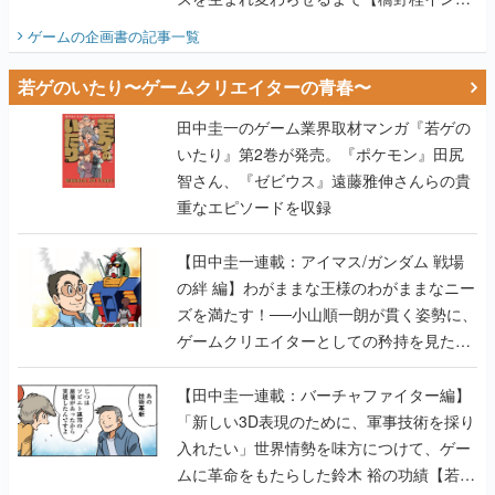
ビュー】
ゲームの企画書
の記事一覧
若ゲのいたり〜ゲームクリエイターの青春〜
田中圭一のゲーム業界取材マンガ『若ゲの
いたり』第2巻が発売。『ポケモン』田尻
智さん、『ゼビウス』遠藤雅伸さんらの貴
重なエピソードを収録
【田中圭一連載：アイマス/ガンダム 戦場
の絆 編】わがままな王様のわがままなニー
ズを満たす！──小山順一朗が貫く姿勢に、
ゲームクリエイターとしての矜持を見た
【若ゲのいたり最終回】
【田中圭一連載：バーチャファイター編】
「新しい3D表現のために、軍事技術を採り
入れたい」世界情勢を味方につけて、ゲー
ムに革命をもたらした鈴木 裕の功績【若ゲ