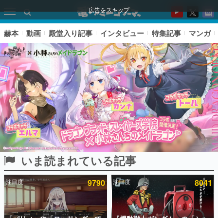
広告をスキップ
赫本
動画
殿堂入り記事
インタビュー
特集記事
マンガ
いま読まれている記事
ピックアップ
注目度
9790
注目度
8041
電ファミのいま読まれている記事ランキング
アプリセール情報