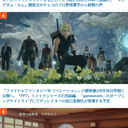
グダム・カム』開発元やチェコのプロ野球選手から称賛の声
4
『ファイナルファンタジーⅦ リベレーション』の新映像が8月26日早朝に
公開へ。『FF7』リメイクシリーズの完結編、「gamescom」のオープニ
ングナイトライブにてディレクターの浜口直樹氏が登壇する予定
5