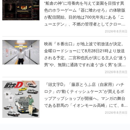
“船倉の神”に培養肉を与えて楽園を目指す異
色のホラーゲーム『器に喰わせろ』の体験版
が配信開始。目的地は700光年先にある「ニ
ューエデン」、不燃の管理者としてクローン
人間を増やし、加工して神に捧げる
2026年8月8日
映画『８番出口』が地上波で初放送が決定。
金曜ロードショーにて8月28日21時より放送
される予定。二宮和也氏が演じる主人公“迷う
男”や、無限に通路ですれ違う“歩く男”を演じ
る河内大和氏の迫真の演技は必見
2026年8月8日
『頭文字D』「藤原とうふ店（自家用）ハチ
ロク」の“動くティッシュケース”が買えるポ
ップアップショップが開催へ。マンガの舞台
である群馬の「イオンモール高崎」にて、8月
11日から8月20日までの期間限定で開催予定
2026年8月8日