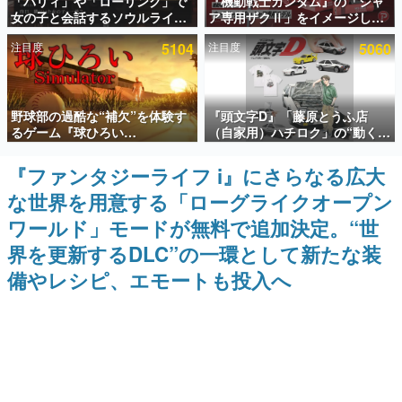
「パリィ」や「ローリング」で
『機動戦士ガンダム』の「シャ
女の子と会話するソウルライク
ア専用ザクⅡ」をイメージした
インタビュー
恋愛ゲーム『小早川さんはソウ
散水ホースリールが予約開始。
注目度
5104
注目度
5060
ルライク』無料公開。返事に失
本体にはシャアのパーソナルマ
連載・特集一覧
敗すると「YOU DIED」
ークやジオン公国軍のエンブレ
ム、型式番号などを配置
殿堂入り記事
野球部の過酷な“補欠”を体験す
『頭文字D』「藤原とうふ店
SNS拡散数が数千以上！ ページビュー数万以上！ などな
ど。多くの人々に読まれた、電ファミ渾身の“殿堂入り”記
るゲーム『球ひろい
（自家用）ハチロク」の“動くテ
事をまとめました。
Simulator』が「1件」のウィッ
ィッシュケース”が買えるポップ
シュリストをもとにチェコ語に
アップショップが開催へ。マン
『ファンタジーライフ i』にさらなる広大
ゲームの企画書
対応しSNSで話題に。『キング
ガの舞台である群馬の「イオン
名作ゲームクリエイターの方々に製作時のエピソードをお
な世界を用意する「ローグライクオープン
ダム・カム』開発元やチェコの
モール高崎」にて、8月11日か
聞きし、ヒットする企画（ゲーム）とは何か？を探ってい
プロ野球選手から称賛の声
ら8月20日までの期間限定で開
きます。
ワールド」モードが無料で追加決定。“世
催予定
赫本
界を更新するDLC”の一環として新たな装
この物語を解いてはいけない。『赫本』は、〈試験問題〉
備やレシピ、エモートも投入へ
の形をした短編ホラー小説集です。
新世代に訊く
これからのデジタルゲーム市場を担う若きクリエイター達
の姿を追い、彼らのルーツと情熱を探っていきます。
ゲーム世代の作家たち
ゲームに多大な影響を受けた作家さんに取材し、ゲームが