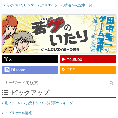
開く。業界の快男児・松山 洋に流れる血は
若ゲのいたり〜ゲームクリエイターの青春〜
の記事一覧
『少年ジャンプ』色だった【若ゲのいた
り】
X
Youtube
Discord
RSS
ピックアップ
電ファミのいま読まれている記事ランキング
アプリセール情報