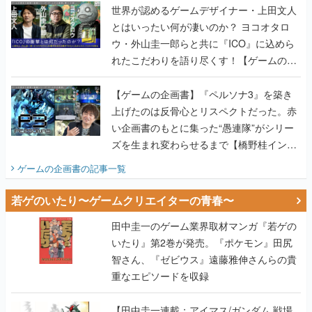
世界が認めるゲームデザイナー・上田文人
とはいったい何が凄いのか？ ヨコオタロ
ウ・外山圭一郎らと共に『ICO』に込めら
れたこだわりを語り尽くす！【ゲームの企
画書】
【ゲームの企画書】『ペルソナ3』を築き
上げたのは反骨心とリスペクトだった。赤
い企画書のもとに集った“愚連隊”がシリー
ズを生まれ変わらせるまで【橋野桂インタ
ビュー】
ゲームの企画書
の記事一覧
若ゲのいたり〜ゲームクリエイターの青春〜
田中圭一のゲーム業界取材マンガ『若ゲの
いたり』第2巻が発売。『ポケモン』田尻
智さん、『ゼビウス』遠藤雅伸さんらの貴
重なエピソードを収録
【田中圭一連載：アイマス/ガンダム 戦場