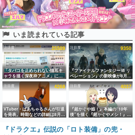
インタビュー
連載・特集一覧
いま読まれている記事
殿堂入り記事
SNS拡散数が数千以上！ ページビュー数万以上！ などな
ど。多くの人々に読まれた、電ファミ渾身の“殿堂入り”記
注目度
25509
注目度
9350
事をまとめました。
ゲームの企画書
名作ゲームクリエイターの方々に製作時のエピソードをお
聞きし、ヒットする企画（ゲーム）とは何か？を探ってい
「タバコを止められない猫耳キ
『ファイナルファンタジーⅦ リ
きます。
ャラを描く深夜枠アニメ」に視
ベレーション』の新映像が8月
聴者の一部から批判意見。違法
26日早朝に公開へ。『FF7』リ
赫本
注目度
4268
注目度
4037
薬物の使用と思しき描写も含め
メイクシリーズの完結編、
この物語を解いてはいけない。『赫本』は、〈試験問題〉
て、BPOが議論を交わす
「gamescom」のオープニング
の形をした短編ホラー小説集です。
ナイトライブにてディレクター
の浜口直樹氏が登壇する予定
新世代に訊く
VTuber・ばあちゃるさんが引退
『超かぐや姫！』本編の“10年
これからのデジタルゲーム市場を担う若きクリエイター達
を発表。時期などの詳細は8月9
後”を描く『超かぐやメシ！』
の姿を追い、彼らのルーツと情熱を探っていきます。
日15時からの配信で説明
Web連載決定。新たなWebマン
ガレーベル「ビビビコミック」
『ドラクエ』伝説の「ロト装備」の兜・
ゲーム世代の作家たち
にて特別話が掲載スタート、あ
ゲームに多大な影響を受けた作家さんに取材し、ゲームが