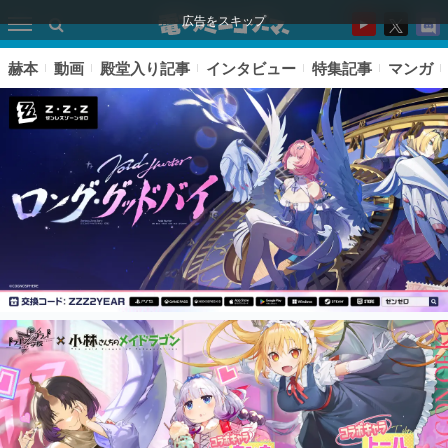
広告をスキップ
赫本
動画
殿堂入り記事
インタビュー
特集記事
マンガ
ピックアップ
電ファミのいま読まれている記事ランキング
アプリセール情報