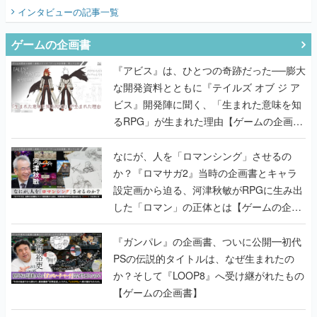
インタビュー
の記事一覧
ゲームの企画書
『アビス』は、ひとつの奇跡だった──膨大
な開発資料とともに『テイルズ オブ ジ ア
ビス』開発陣に聞く、「生まれた意味を知
るRPG」が生まれた理由【ゲームの企画
書】
なにが、人を「ロマンシング」させるの
か？『ロマサガ2』当時の企画書とキャラ
設定画から迫る、河津秋敏がRPGに生み出
した「ロマン」の正体とは【ゲームの企画
書】
『ガンパレ』の企画書、ついに公開━初代
PSの伝説的タイトルは、なぜ生まれたの
か？そして『LOOP8』へ受け継がれたもの
【ゲームの企画書】