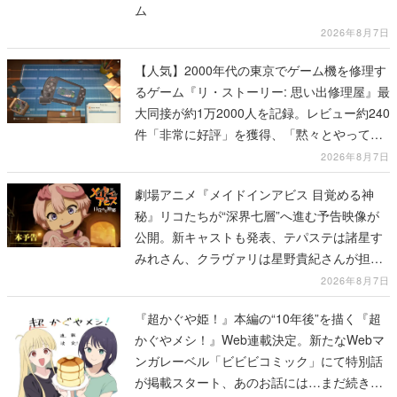
ム
2026年8月7日
【人気】2000年代の東京でゲーム機を修理す
るゲーム『リ・ストーリー: 思い出修理屋』最
大同接が約1万2000人を記録。レビュー約240
件「非常に好評」を獲得、「黙々とやってし
まった」などの声が相次ぐ
2026年8月7日
劇場アニメ『メイドインアビス 目覚める神
秘』リコたちが“深界七層”へ進む予告映像が
公開。新キャストも発表、テパステは諸星す
みれさん、クラヴァリは星野貴紀さんが担当
する
2026年8月7日
『超かぐや姫！』本編の“10年後”を描く『超
かぐやメシ！』Web連載決定。新たなWebマ
ンガレーベル「ビビビコミック」にて特別話
が掲載スタート、あのお話には…まだ続きが