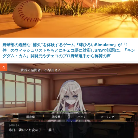
野球部の過酷な“補欠”を体験するゲーム『球ひろいSimulator』が「1
件」のウィッシュリストをもとにチェコ語に対応しSNSで話題に。『キン
グダム・カム』開発元やチェコのプロ野球選手から称賛の声
4