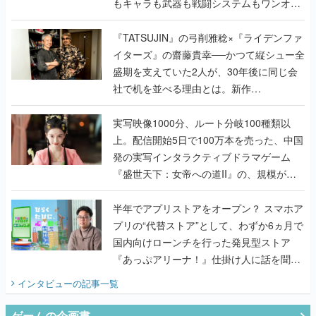
もキャラも武器も戦闘システムもワンオフ
で作り込まれた理由を両ディレクターに聞
く
『TATSUJIN』の弓削雅稔×『ライデンファ
イターズ』の齋藤貴幸──かつて縦シュー全
盛期を支えていた2人が、30年後に同じ会
社で机を並べる理由とは。新作
『TATSUJIN EXTREME』で初タッグを組
んだレジェンド2人に訊く開発秘話
実写映像1000分、ルート分岐100種類以
上。配信開始5日で100万本を売った、中国
発の実写インタラクティブドラマゲーム
『盛世天下：女帝への道II』の、規模が違
うこだわりをプロデューサーに聞いた
半年でアプリストアをオープン？ スマホア
プリの“代替ストア”として、わずか6ヵ月で
国内向けローンチを行った発見型ストア
『あっぷアリーナ！』仕掛け人に話を聞い
てみた
インタビュー
の記事一覧
ゲームの企画書