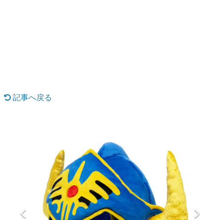
日本のコンテンツ産業やカルチャーに与えた影響を探る企
画です。
日本モバイルゲーム産業史
日本のモバイルゲーム史における主要なトピック・タイト
ルを網羅するほか、開発者へのインタビューや識者による
解説を掲載。約20年の歴史が一望できる決定版！
若ゲのいたり〜ゲームクリエイターの青春〜
『うつヌケ』『ペンと箸』等で知られるマンガ家・田中圭
一先生によるゲーム業界レポートマンガです。
記事へ戻る
なんでゲームは面白い？
ゲーム開発者・hamatsu氏がゲームの魅力を画面や操作の
具体的な形から解き明かしていく、硬派で骨太な評論連載
です。
ゲームが変えた日本語
「経験値」「裏技」「ラスボス」… ゲームにまつわる言葉
の起源や用法の変遷を、コンピューター文化史研究家・タ
イニーP氏が徹底調査。
カテゴリ
特集記事