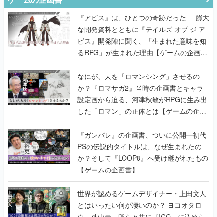
『アビス』は、ひとつの奇跡だった──膨大
な開発資料とともに『テイルズ オブ ジ ア
ビス』開発陣に聞く、「生まれた意味を知
るRPG」が生まれた理由【ゲームの企画
書】
なにが、人を「ロマンシング」させるの
か？『ロマサガ2』当時の企画書とキャラ
設定画から迫る、河津秋敏がRPGに生み出
した「ロマン」の正体とは【ゲームの企画
書】
『ガンパレ』の企画書、ついに公開━初代
PSの伝説的タイトルは、なぜ生まれたの
か？そして『LOOP8』へ受け継がれたもの
【ゲームの企画書】
世界が認めるゲームデザイナー・上田文人
とはいったい何が凄いのか？ ヨコオタロ
ウ・外山圭一郎らと共に『ICO』に込めら