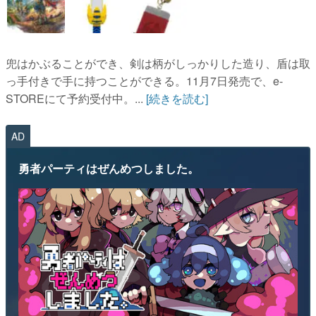
兜はかぶることができ、剣は柄がしっかりした造り、盾は取
っ手付きで手に持つことができる。11月7日発売で、e-
STOREにて予約受付中。...
[続きを読む]
AD
勇者パーティはぜんめつしました。