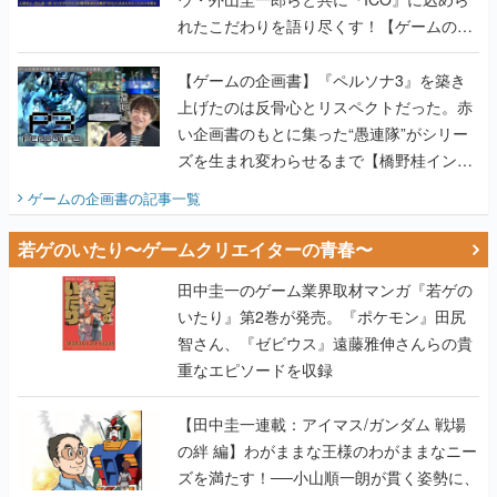
れたこだわりを語り尽くす！【ゲームの企
画書】
【ゲームの企画書】『ペルソナ3』を築き
上げたのは反骨心とリスペクトだった。赤
い企画書のもとに集った“愚連隊”がシリー
ズを生まれ変わらせるまで【橋野桂インタ
ビュー】
ゲームの企画書
の記事一覧
若ゲのいたり〜ゲームクリエイターの青春〜
田中圭一のゲーム業界取材マンガ『若ゲの
いたり』第2巻が発売。『ポケモン』田尻
智さん、『ゼビウス』遠藤雅伸さんらの貴
重なエピソードを収録
【田中圭一連載：アイマス/ガンダム 戦場
の絆 編】わがままな王様のわがままなニー
ズを満たす！──小山順一朗が貫く姿勢に、