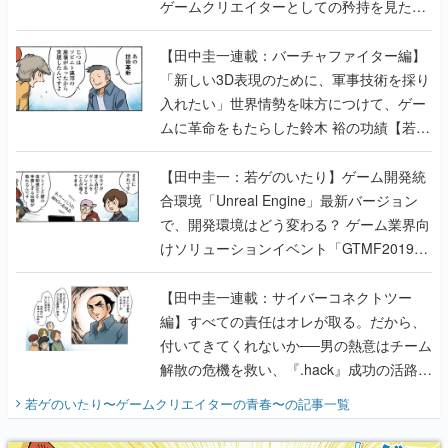
ゲームクリエイターとしての矜持を見た
【若ゲのいたり最終回】
【田中圭一連載：バーチャファイター編】
「新しい3D表現のために、軍事技術を採り
入れたい」世界情勢を味方につけて、ゲー
ムに革命をもたらした鈴木 裕の功績【若ゲ
のいたり】
【田中圭一：若ゲのいたり】ゲーム開発統
合環境「Unreal Engine」最新バージョン
で、開発環境はどう変わる？ ゲーム業界向
けソリューションイベント「GTMF2019」
に行って、より理解を深めよう【PR】
【田中圭一連載：サイバーコネクトツー
編】すべての責任はオレが取る。だから、
付いてきてくれないか──男の熱意はチーム
解散の危機を救い、『.hack』成功の活路を
開く。業界の快男児・松山 洋に流れる血は
若ゲのいたり〜ゲームクリエイターの青春〜
の記事一覧
『少年ジャンプ』色だった【若ゲのいた
り】