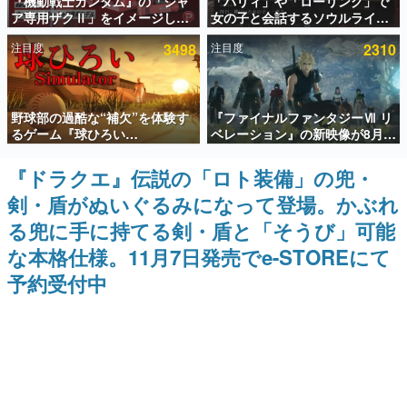
『機動戦士ガンダム』の「シャ
「パリィ」や「ローリング」で
ア専用ザクⅡ」をイメージした
女の子と会話するソウルライク
インタビュー
散水ホースリールが予約開始。
恋愛ゲーム『小早川さんはソウ
注目度
3498
注目度
2310
本体にはシャアのパーソナルマ
ルライク』無料公開。返事に失
連載・特集一覧
ークやジオン公国軍のエンブレ
敗すると「YOU DIED」
ム、型式番号などを配置
殿堂入り記事
野球部の過酷な“補欠”を体験す
『ファイナルファンタジーⅦ リ
SNS拡散数が数千以上！ ページビュー数万以上！ などな
ど。多くの人々に読まれた、電ファミ渾身の“殿堂入り”記
るゲーム『球ひろい
ベレーション』の新映像が8月
事をまとめました。
Simulator』が「1件」のウィッ
26日早朝に公開へ。『FF7』リ
シュリストをもとにチェコ語に
メイクシリーズの完結編、
『ドラクエ』伝説の「ロト装備」の兜・
ゲームの企画書
対応しSNSで話題に。『キング
「gamescom」のオープニング
名作ゲームクリエイターの方々に製作時のエピソードをお
剣・盾がぬいぐるみになって登場。かぶれ
ダム・カム』開発元やチェコの
ナイトライブにてディレクター
聞きし、ヒットする企画（ゲーム）とは何か？を探ってい
プロ野球選手から称賛の声
の浜口直樹氏が登壇する予定
きます。
る兜に手に持てる剣・盾と「そうび」可能
赫本
な本格仕様。11月7日発売でe-STOREにて
この物語を解いてはいけない。『赫本』は、〈試験問題〉
予約受付中
の形をした短編ホラー小説集です。
新世代に訊く
これからのデジタルゲーム市場を担う若きクリエイター達
の姿を追い、彼らのルーツと情熱を探っていきます。
ゲーム世代の作家たち
ゲームに多大な影響を受けた作家さんに取材し、ゲームが