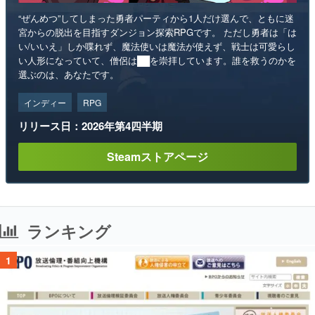
“ぜんめつ”してしまった勇者パーティから1人だけ選んで、ともに迷
宮からの脱出を目指すダンジョン探索RPGです。 ただし勇者は「は
い/いいえ」しか喋れず、魔法使いは魔法が使えず、戦士は可愛らし
い人形になっていて、僧侶は██を崇拝しています。誰を救うのかを
選ぶのは、あなたです。
インディー
RPG
リリース日：2026年第4四半期
Steamストアページ
ランキング
1