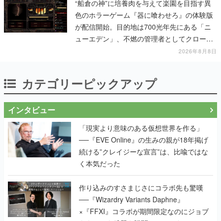
“船倉の神”に培養肉を与えて楽園を目指す異
色のホラーゲーム『器に喰わせろ』の体験版
が配信開始。目的地は700光年先にある「ニ
ューエデン」、不燃の管理者としてクローン
人間を増やし、加工して神に捧げる
2026年8月8日
カテゴリーピックアップ
インタビュー
「現実より意味のある仮想世界を作る」
──『EVE Online』の生みの親が18年掲げ
続ける”クレイジーな宣言”は、比喩ではな
く本気だった
作り込みのすさまじさにコラボ先も驚嘆
──『Wizardry Variants Daphne』
×『FFXI』コラボが期間限定なのにジョブ