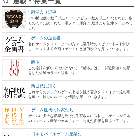
連載・特集一覧
殿堂入り記事
SNS拡散数が数千以上！ ページビュー数万以上！ などなど。多
くの人々に読まれた、電ファミ渾身の“殿堂入り”記事をまとめま
した。
ゲームの企画書
名作ゲームクリエイターの方々に製作時のエピソードをお聞き
し、ヒットする企画（ゲーム）とは何か？を探っていきます。
赫本
この物語を解いてはいけない。『赫本』は、〈試験問題〉の形
をした短編ホラー小説集です。
新世代に訊く
これからのデジタルゲーム市場を担う若きクリエイター達の姿
を追い、彼らのルーツと情熱を探っていきます。
ゲーム世代の作家たち
ゲームに多大な影響を受けた作家さんに取材し、ゲームが日本
のコンテンツ産業やカルチャーに与えた影響を探る企画です。
日本モバイルゲーム産業史