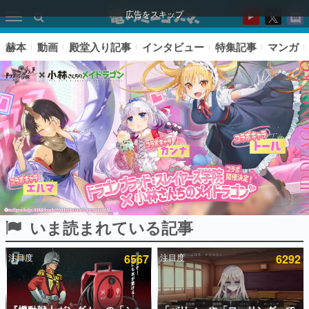
広告をスキップ
赫本
動画
殿堂入り記事
インタビュー
特集記事
マンガ
いま読まれている記事
ピックアップ
注目度
6567
注目度
6292
電ファミのいま読まれている記事ランキング
アプリセール情報