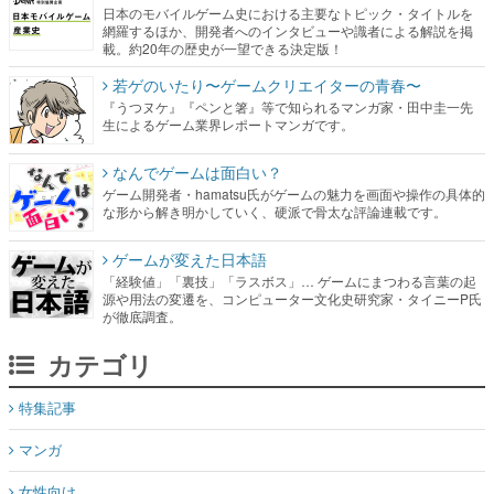
日本のモバイルゲーム史における主要なトピック・タイトルを
網羅するほか、開発者へのインタビューや識者による解説を掲
載。約20年の歴史が一望できる決定版！
若ゲのいたり〜ゲームクリエイターの青春〜
『うつヌケ』『ペンと箸』等で知られるマンガ家・田中圭一先
生によるゲーム業界レポートマンガです。
なんでゲームは面白い？
ゲーム開発者・hamatsu氏がゲームの魅力を画面や操作の具体的
な形から解き明かしていく、硬派で骨太な評論連載です。
ゲームが変えた日本語
「経験値」「裏技」「ラスボス」… ゲームにまつわる言葉の起
源や用法の変遷を、コンピューター文化史研究家・タイニーP氏
が徹底調査。
カテゴリ
特集記事
マンガ
女性向け