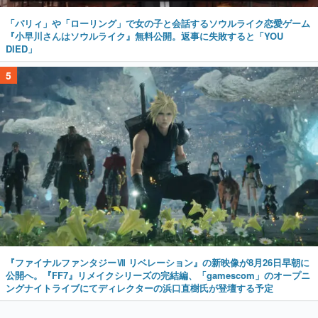
「パリィ」や「ローリング」で女の子と会話するソウルライク恋愛ゲーム
『小早川さんはソウルライク』無料公開。返事に失敗すると「YOU
DIED」
5
『ファイナルファンタジーⅦ リベレーション』の新映像が8月26日早朝に
公開へ。『FF7』リメイクシリーズの完結編、「gamescom」のオープニ
ングナイトライブにてディレクターの浜口直樹氏が登壇する予定