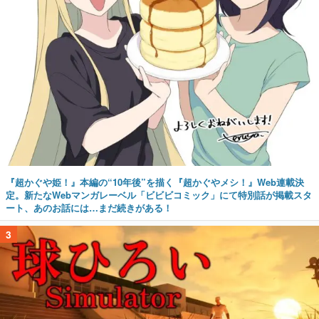
『超かぐや姫！』本編の“10年後”を描く『超かぐやメシ！』Web連載決
定。新たなWebマンガレーベル「ビビビコミック」にて特別話が掲載スタ
ート、あのお話には…まだ続きがある！
3