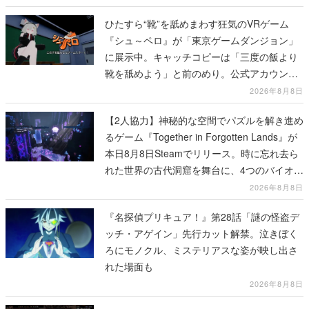
ひたすら“靴”を舐めまわす狂気のVRゲーム
『シュ～ペロ』が「東京ゲームダンジョン」
に展示中。キャッチコピーは「三度の飯より
靴を舐めよう」と前のめり。公式アカウント
も開設され、2026年リリースに向けて開発中
2026年8月8日
【2人協力】神秘的な空間でパズルを解き進め
るゲーム『Together in Forgotten Lands』が
本日8月8日Steamでリリース。時に忘れ去ら
れた世界の古代洞窟を舞台に、4つのバイオー
ムを探索しながら脱出を目指す
2026年8月8日
『名探偵プリキュア！』第28話「謎の怪盗デ
ッチ・アゲイン」先行カット解禁。泣きぼく
ろにモノクル、ミステリアスな姿が映し出さ
れた場面も
2026年8月8日