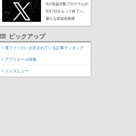
ンペーンなども発表
Xの収益分配プログラムが
9月7日をもって終了へ。
新たな収益化制度
「Original Content
Rewards Program」を発
ピックアップ
表
電ファミのいま読まれている記事ランキング
アプリセール情報
インタビュー