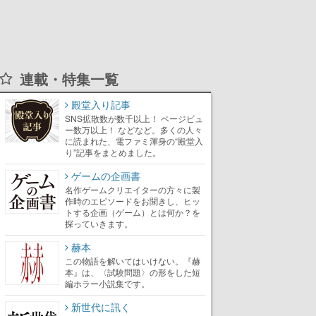
連載・特集一覧
殿堂入り記事
SNS拡散数が数千以上！ ページビュ
ー数万以上！ などなど。多くの人々
に読まれた、電ファミ渾身の“殿堂入
り”記事をまとめました。
ゲームの企画書
名作ゲームクリエイターの方々に製
作時のエピソードをお聞きし、ヒッ
トする企画（ゲーム）とは何か？を
探っていきます。
赫本
この物語を解いてはいけない。『赫
本』は、〈試験問題〉の形をした短
編ホラー小説集です。
新世代に訊く