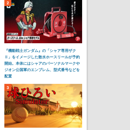
2
『機動戦士ガンダム』の「シャア専用ザク
Ⅱ」をイメージした散水ホースリールが予約
開始。本体にはシャアのパーソナルマークや
ジオン公国軍のエンブレム、型式番号などを
配置
3