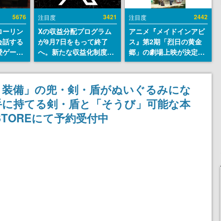
5676
3421
2442
注目度
注目度
ローリン
Xの収益分配プログラム
アニメ『メイドインアビ
会話する
が9月7日をもって終了
ス』第2期「烈日の黄金
愛ゲーム
へ。新たな収益化制度
郷」の劇場上映が決定！
ソウルラ
「Original Content
レグ役・伊瀬茉莉也さん
。返事に
Rewards Program」を
らが登壇する舞台挨拶も
U
発表
実施
ト装備」の兜・剣・盾がぬいぐるみにな
手に持てる剣・盾と「そうび」可能な本
STOREにて予約受付中