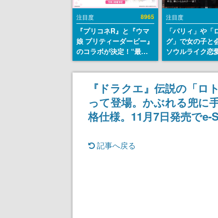
8965
注目度
注目度
『プリコネR』と『ウマ
「パリィ」や「
娘 プリティーダービー』
グ」で女の子と
のコラボが決定！“最大
ソウルライク恋
170連無料”の8.5周年キ
『小早川さんは
ャンペーンなども発表
イク』無料公開
失敗すると「YO
『ドラクエ』伝説の「ロ
DIED」
って登場。かぶれる兜に
格仕様。11月7日発売でe-
記事へ戻る