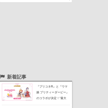
新着記事
『プリコネR』と『ウマ
娘 プリティーダービー』
のコラボが決定！“最大
170連無料”の8.5周年キャ