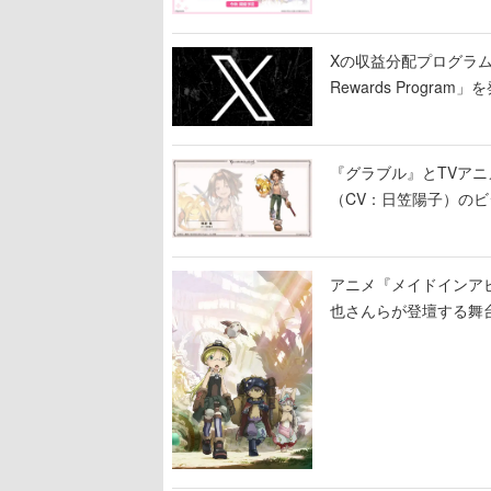
Xの収益分配プログラムが9
Rewards Program」
『グラブル』とTVア
（CV：日笠陽子）の
アニメ『メイドインア
也さんらが登壇する舞