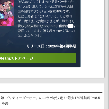
“ぜんめつ”してしまった勇者パーティか
ら1人だけ選んで、ともに迷宮からの脱
出を目指すダンジョン探索RPGです。
ただし勇者は「はい/いいえ」しか喋れ
ず、魔法使いは魔法が使えず、戦士は可
愛らしい人形になっていて、僧侶は██を
崇拝しています。誰を救うのかを選ぶの
は、あなたです。
リリース日：2026年第4四半期
Steamストアページ
娘 プリティーダービー』のコラボが決定！“最大170連無料”の8.5
も発表