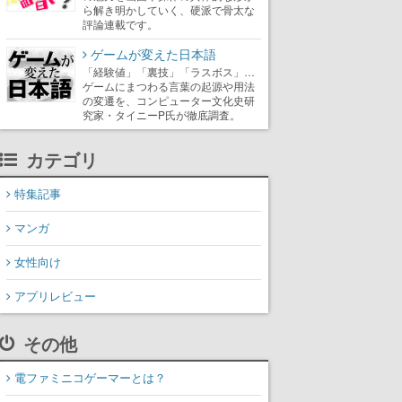
ら解き明かしていく、硬派で骨太な
評論連載です。
ゲームが変えた日本語
「経験値」「裏技」「ラスボス」…
ゲームにまつわる言葉の起源や用法
の変遷を、コンピューター文化史研
究家・タイニーP氏が徹底調査。
カテゴリ
特集記事
マンガ
女性向け
アプリレビュー
その他
電ファミニコゲーマーとは？