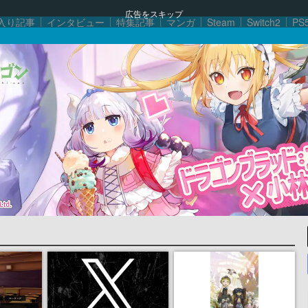
広告をスキップ
入り記事
インタビュー
特集記事
マンガ
Steam
Switch2
PS