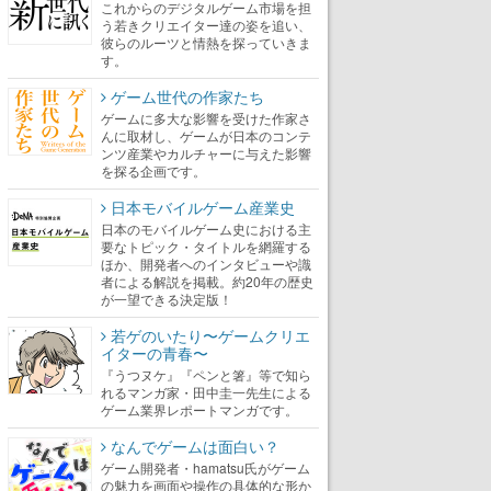
これからのデジタルゲーム市場を担
う若きクリエイター達の姿を追い、
彼らのルーツと情熱を探っていきま
す。
ゲーム世代の作家たち
ゲームに多大な影響を受けた作家さ
んに取材し、ゲームが日本のコンテ
ンツ産業やカルチャーに与えた影響
を探る企画です。
日本モバイルゲーム産業史
日本のモバイルゲーム史における主
要なトピック・タイトルを網羅する
ほか、開発者へのインタビューや識
者による解説を掲載。約20年の歴史
が一望できる決定版！
若ゲのいたり〜ゲームクリエ
イターの青春〜
『うつヌケ』『ペンと箸』等で知ら
れるマンガ家・田中圭一先生による
ゲーム業界レポートマンガです。
なんでゲームは面白い？
ゲーム開発者・hamatsu氏がゲーム
の魅力を画面や操作の具体的な形か