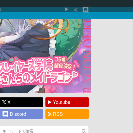
5
X
Youtube
Discord
RSS