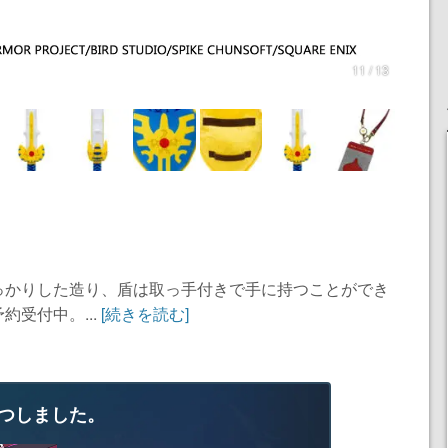
11 / 13
っかりした造り、盾は取っ手付きで手に持つことができ
約受付中。...
[続きを読む]
つしました。