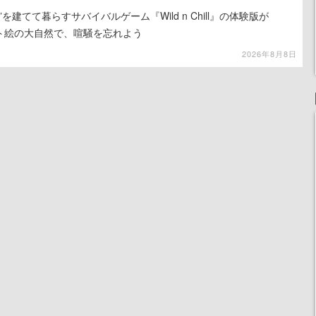
を建てて暮らすサバイバルゲーム『Wild n Chill』の体験版が
ット絵の大自然で、喧騒を忘れよう
2026年8月8日