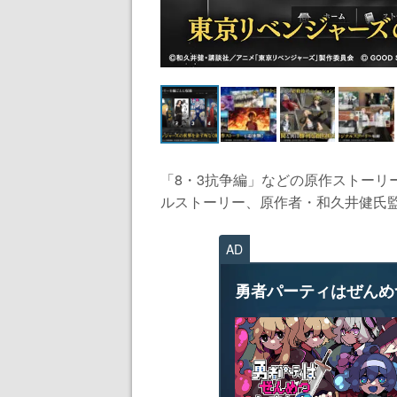
「8・3抗争編」などの原作ストーリ
ルストーリー、原作者・和久井健氏監
AD
勇者パーティはぜんめ