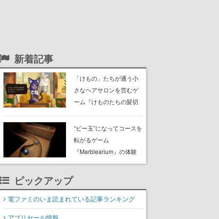
新着記事
「けもの」たちが通う小
さなヘアサロンを営むゲ
ーム『けものたちの髪切
り屋』体験版が配信開
始。悩みを持ったお客様
“ビー玉”になってコースを
と会話を交わし“本当に望
転がるゲーム
んでる髪型”を見つけ出す
『Marblearium』の体験
版がSteamで本日8月7日
より配信。Lo-Fiビートに
ピックアップ
乗って奇妙な空間を探検
電ファミのいま読まれている記事ランキング
アプリセール情報