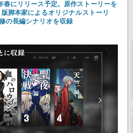
026年春にリリース予定。原作ストーリーを
りとなる日本公演を記念
して
メ版脚本家によるオリジナルストーリ
監修の長編シナリオを収録