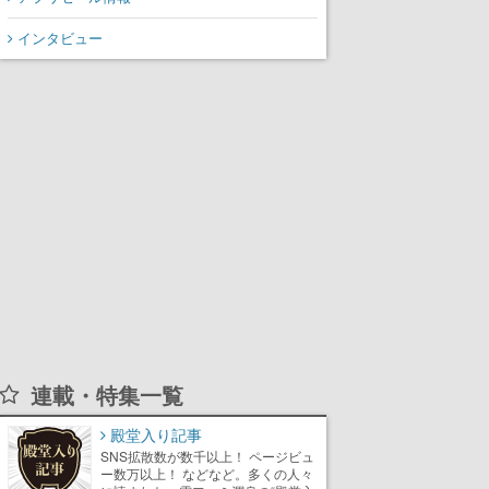
インタビュー
連載・特集一覧
殿堂入り記事
SNS拡散数が数千以上！ ページビュ
ー数万以上！ などなど。多くの人々