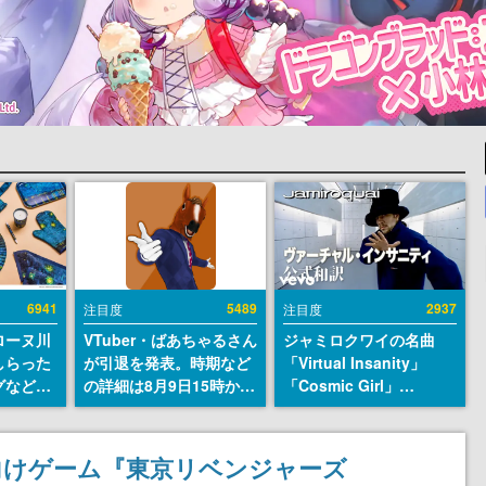
6941
5489
2937
注目度
注目度
ローヌ川
VTuber・ばあちゃるさん
ジャミロクワイの名曲
しらった
が引退を発表。時期など
「Virtual Insanity」
グなどが
の詳細は8月9日15時から
「Cosmic Girl」
時より2
の配信で説明
「Canned Heat」公式日
販売
本語字幕付きMVがいき
なり公開！「SUMMER
向けゲーム『東京リベンジャーズ
SONIC 2026」での9年ぶ