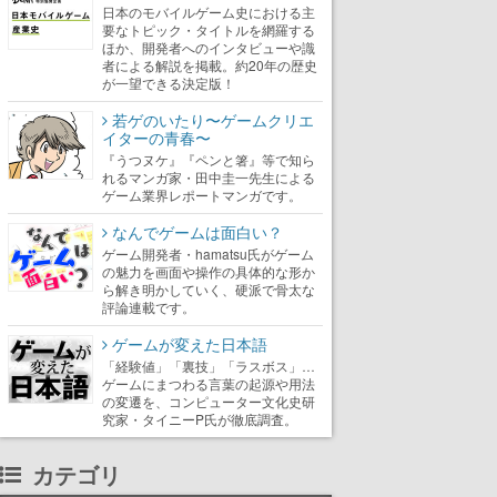
日本のモバイルゲーム史における主
要なトピック・タイトルを網羅する
ほか、開発者へのインタビューや識
者による解説を掲載。約20年の歴史
が一望できる決定版！
若ゲのいたり〜ゲームクリエ
イターの青春〜
『うつヌケ』『ペンと箸』等で知ら
れるマンガ家・田中圭一先生による
ゲーム業界レポートマンガです。
なんでゲームは面白い？
ゲーム開発者・hamatsu氏がゲーム
の魅力を画面や操作の具体的な形か
ら解き明かしていく、硬派で骨太な
評論連載です。
ゲームが変えた日本語
「経験値」「裏技」「ラスボス」…
ゲームにまつわる言葉の起源や用法
の変遷を、コンピューター文化史研
究家・タイニーP氏が徹底調査。
カテゴリ