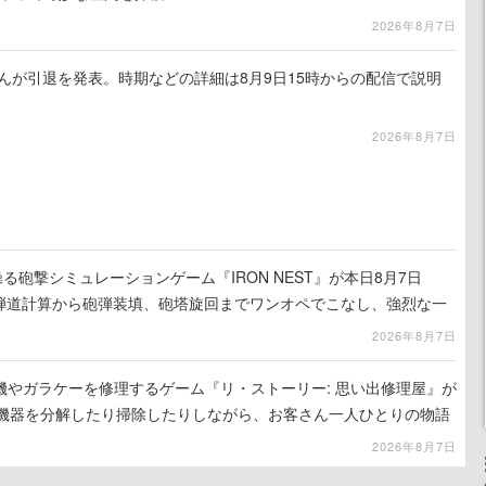
2026年8月7日
るさんが引退を発表。時期などの詳細は8月9日15時からの配信で説明
2026年8月7日
る砲撃シミュレーションゲーム『IRON NEST』が本日8月7日
。弾道計算から砲弾装填、砲塔旋回までワンオペでこなし、強烈な一
ンある作品
2026年8月7日
機やガラケーを修理するゲーム『リ・ストーリー: 思い出修理屋』が
子機器を分解したり掃除したりしながら、お客さん一人ひとりの物語
2026年8月7日