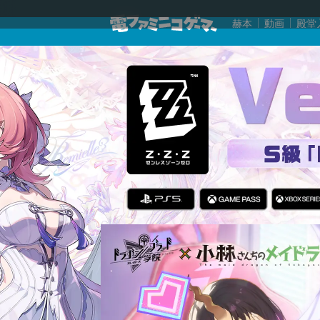
赫本
動画
殿堂