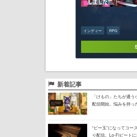
インディー
RPG
新着記事
「けもの」たちが通う
配信開始。悩みを持っ
“ビー玉”になってコース
り配信。Lo-Fiビー