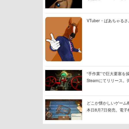
VTuber・ばあちゃ
“手作業”で巨大要塞を操
Steamにてリリース
撃をブチかませるロマ
どこか懐かしいゲーム
本日8月7日発売。電
に耳を傾ける