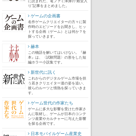
に読まれた、電ファミ渾身の“殿堂入
り”記事をまとめました。
ゲームの企画書
名作ゲームクリエイターの方々に製
作時のエピソードをお聞きし、ヒッ
トする企画（ゲーム）とは何か？を
探っていきます。
赫本
この物語を解いてはいけない。『赫
本』は、〈試験問題〉の形をした短
編ホラー小説集です。
新世代に訊く
これからのデジタルゲーム市場を担
う若きクリエイター達の姿を追い、
彼らのルーツと情熱を探っていきま
す。
ゲーム世代の作家たち
ゲームに多大な影響を受けた作家さ
んに取材し、ゲームが日本のコンテ
ンツ産業やカルチャーに与えた影響
を探る企画です。
日本モバイルゲーム産業史