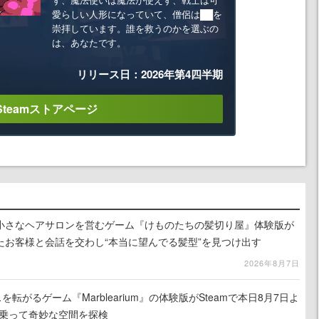
愛らしい人形になっていて、僧侶は██を
崇拝しています。誰を救うのかを選ぶの
は、あなたです。
リリース日：2026年第4四半期
Steamストアページ
小さなヘアサロンを営むゲーム『けものたちの髪切り屋』体験版が
たお客様と会話を交わし“本当に望んでる髪型”を見つけ出す
2026年8月7日
を転がるゲーム『Marblearium』の体験版がSteamで本日8月7日よ
トに乗って奇妙な空間を探検