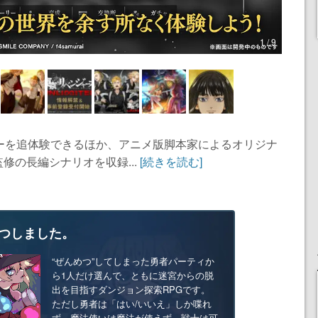
1 / 9
ーを追体験できるほか、アニメ版脚本家によるオリジナ
修の長編シナリオを収録...
[続きを読む]
つしました。
“ぜんめつ”してしまった勇者パーティか
ら1人だけ選んで、ともに迷宮からの脱
出を目指すダンジョン探索RPGです。
ただし勇者は「はい/いいえ」しか喋れ
ず、魔法使いは魔法が使えず、戦士は可