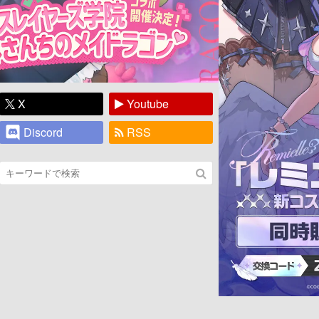
X
Youtube
Discord
RSS