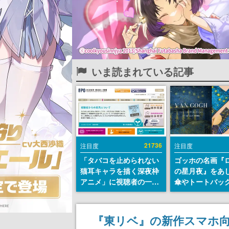
いま読まれている記事
21736
注目度
注目度
「タバコを止められない
ゴッホの名画『
猫耳キャラを描く深夜枠
の星月夜』をあ
アニメ」に視聴者の一部
傘やトートバッ
から批判意見。違法薬物
登場。8月7日21
の使用と思しき描写も含
日間限定で予約
めて、BPOが議論を交わ
『東リベ』の新作スマホ
す