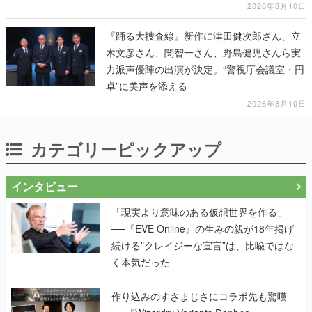
2026年8月10日
『踊る大捜査線』新作に津田健次郎さん、立
木文彦さん、関智一さん、野島健児さんら実
力派声優陣の出演が決定。“警視庁会議室・円
卓”に美声を添える
2026年8月10日
カテゴリーピックアップ
インタビュー
「現実より意味のある仮想世界を作る」
──『EVE Online』の生みの親が18年掲げ
続ける”クレイジーな宣言”は、比喩ではな
く本気だった
作り込みのすさまじさにコラボ先も驚嘆