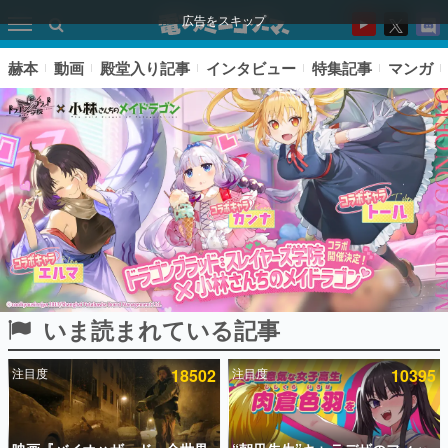
広告をスキップ
赫本
動画
殿堂入り記事
インタビュー
特集記事
マンガ
いま読まれている記事
ピックアップ
注目度
18502
注目度
10395
電ファミのいま読まれている記事ランキング
アプリセール情報