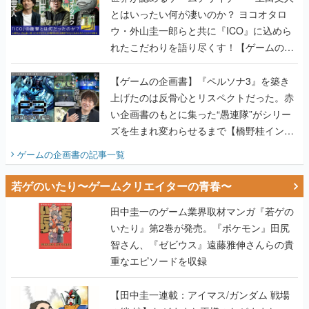
とはいったい何が凄いのか？ ヨコオタロ
ウ・外山圭一郎らと共に『ICO』に込めら
れたこだわりを語り尽くす！【ゲームの企
画書】
【ゲームの企画書】『ペルソナ3』を築き
上げたのは反骨心とリスペクトだった。赤
い企画書のもとに集った“愚連隊”がシリー
ズを生まれ変わらせるまで【橋野桂インタ
ビュー】
ゲームの企画書
の記事一覧
若ゲのいたり〜ゲームクリエイターの青春〜
田中圭一のゲーム業界取材マンガ『若ゲの
いたり』第2巻が発売。『ポケモン』田尻
智さん、『ゼビウス』遠藤雅伸さんらの貴
重なエピソードを収録
【田中圭一連載：アイマス/ガンダム 戦場