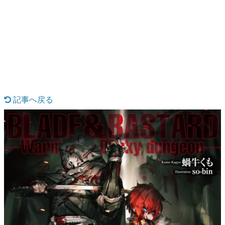
日本のコンテンツ産業やカルチャーに与えた影響を探る企
画です。
日本モバイルゲーム産業史
日本のモバイルゲーム史における主要なトピック・タイト
ルを網羅するほか、開発者へのインタビューや識者による
解説を掲載。約20年の歴史が一望できる決定版！
若ゲのいたり〜ゲームクリエイターの青春〜
『うつヌケ』『ペンと箸』等で知られるマンガ家・田中圭
一先生によるゲーム業界レポートマンガです。
記事へ戻る
なんでゲームは面白い？
ゲーム開発者・hamatsu氏がゲームの魅力を画面や操作の
具体的な形から解き明かしていく、硬派で骨太な評論連載
です。
ゲームが変えた日本語
「経験値」「裏技」「ラスボス」… ゲームにまつわる言葉
の起源や用法の変遷を、コンピューター文化史研究家・タ
イニーP氏が徹底調査。
カテゴリ
特集記事