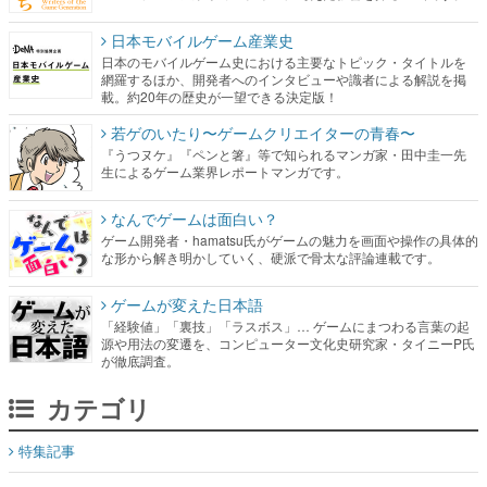
日本モバイルゲーム産業史
日本のモバイルゲーム史における主要なトピック・タイトルを
網羅するほか、開発者へのインタビューや識者による解説を掲
載。約20年の歴史が一望できる決定版！
若ゲのいたり〜ゲームクリエイターの青春〜
『うつヌケ』『ペンと箸』等で知られるマンガ家・田中圭一先
生によるゲーム業界レポートマンガです。
なんでゲームは面白い？
ゲーム開発者・hamatsu氏がゲームの魅力を画面や操作の具体的
な形から解き明かしていく、硬派で骨太な評論連載です。
ゲームが変えた日本語
「経験値」「裏技」「ラスボス」… ゲームにまつわる言葉の起
源や用法の変遷を、コンピューター文化史研究家・タイニーP氏
が徹底調査。
カテゴリ
特集記事