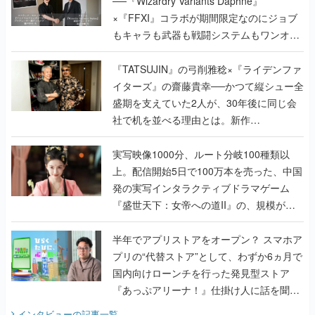
──『Wizardry Variants Daphne』
×『FFXI』コラボが期間限定なのにジョブ
もキャラも武器も戦闘システムもワンオフ
で作り込まれた理由を両ディレクターに聞
く
『TATSUJIN』の弓削雅稔×『ライデンファ
イターズ』の齋藤貴幸──かつて縦シュー全
盛期を支えていた2人が、30年後に同じ会
社で机を並べる理由とは。新作
『TATSUJIN EXTREME』で初タッグを組
んだレジェンド2人に訊く開発秘話
実写映像1000分、ルート分岐100種類以
上。配信開始5日で100万本を売った、中国
発の実写インタラクティブドラマゲーム
『盛世天下：女帝への道II』の、規模が違
うこだわりをプロデューサーに聞いた
半年でアプリストアをオープン？ スマホア
プリの“代替ストア”として、わずか6ヵ月で
国内向けローンチを行った発見型ストア
『あっぷアリーナ！』仕掛け人に話を聞い
てみた
インタビュー
の記事一覧