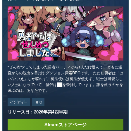
“ぜんめつ”してしまった勇者パーティから1人だけ選んで、ともに迷
宮からの脱出を目指すダンジョン探索RPGです。 ただし勇者は「は
い/いいえ」しか喋れず、魔法使いは魔法が使えず、戦士は可愛らし
い人形になっていて、僧侶は██を崇拝しています。誰を救うのかを
選ぶのは、あなたです。
インディー
RPG
リリース日：2026年第4四半期
Steamストアページ