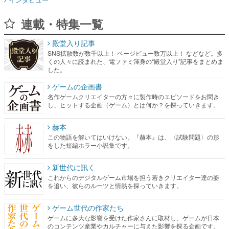
連載・特集一覧
殿堂入り記事
SNS拡散数が数千以上！ ページビュー数万以上！ などなど。多
くの人々に読まれた、電ファミ渾身の“殿堂入り”記事をまとめま
した。
ゲームの企画書
名作ゲームクリエイターの方々に製作時のエピソードをお聞き
し、ヒットする企画（ゲーム）とは何か？を探っていきます。
赫本
この物語を解いてはいけない。『赫本』は、〈試験問題〉の形
をした短編ホラー小説集です。
新世代に訊く
これからのデジタルゲーム市場を担う若きクリエイター達の姿
を追い、彼らのルーツと情熱を探っていきます。
ゲーム世代の作家たち
ゲームに多大な影響を受けた作家さんに取材し、ゲームが日本
のコンテンツ産業やカルチャーに与えた影響を探る企画です。