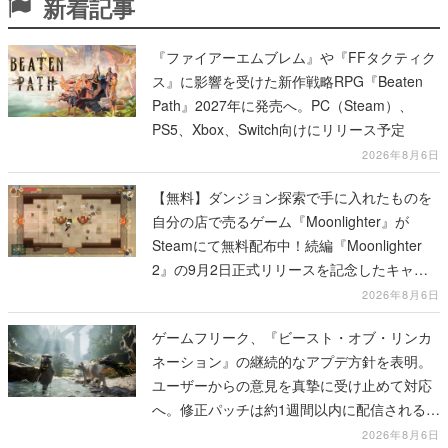
新着記事
『ファイアーエムブレム』や『FFタクティク
ス』に影響を受けた新作戦略RPG『Beaten
Path』2027年に発売へ。PC（Steam）、
PS5、Xbox、Switch向けにリリース予定
2026年8月6日
【無料】ダンジョン探索で手に入れたものを
自分の店で売るゲーム『Moonlighter』が
Steamにて無料配布中！続編『Moonlighter
2』の9月2日正式リリースを記念したキャン
ペーン
2026年8月6日
ゲームフリーク、『ビースト・オブ・リンカ
ネーション』の継続的なアプデ方針を表明。
ユーザーからの意見を真摯に受け止めて対応
へ。修正パッチは約1週間以内に配信される予
定
2026年8月6日