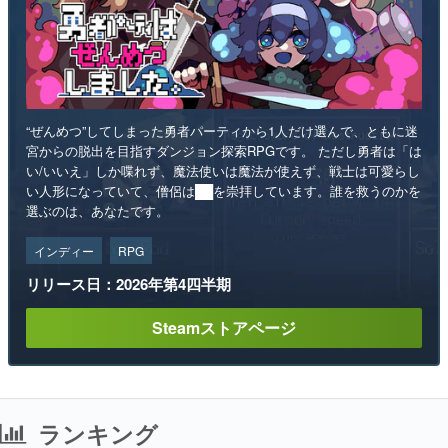
“ぜんめつ”してしまった勇者パーティから1人だけ選んで、ともに迷
宮からの脱出を目指すダンジョン探索RPGです。 ただし勇者は「は
い/いいえ」しか喋れず、魔法使いは魔法が使えず、戦士は可愛らし
い人形になっていて、僧侶は██を崇拝しています。誰を救うのかを
選ぶのは、あなたです。
インディー
RPG
リリース日：2026年第4四半期
Steamストアページ
ランキング