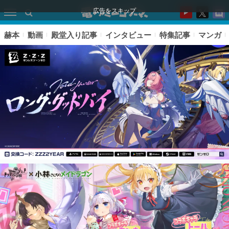
広告をスキップ
赫本
動画
殿堂入り記事
インタビュー
特集記事
マンガ
ピックアップ
電ファミのいま読まれている記事ランキング
アプリセール情報