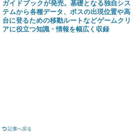
ガイドブックが発売。基礎となる独自シス
どが全品受注生産で登場、過去
ー？＾＾」暗黒微笑の夢女子
日本のコンテンツ産業やカルチャーに与えた影響を探る企
に発売したグッズの再販も
や、萌え声不思議ちゃん女子と
テムから各種データ、ボスの出現位置や高
画です。
青春を謳歌
台に登るための移動ルートなどゲームクリ
日本モバイルゲーム産業史
日本のモバイルゲーム史における主要なトピック・タイト
アに役立つ知識・情報を幅広く収録
ルを網羅するほか、開発者へのインタビューや識者による
解説を掲載。約20年の歴史が一望できる決定版！
若ゲのいたり〜ゲームクリエイターの青春〜
『うつヌケ』『ペンと箸』等で知られるマンガ家・田中圭
一先生によるゲーム業界レポートマンガです。
なんでゲームは面白い？
ゲーム開発者・hamatsu氏がゲームの魅力を画面や操作の
具体的な形から解き明かしていく、硬派で骨太な評論連載
です。
ゲームが変えた日本語
「経験値」「裏技」「ラスボス」… ゲームにまつわる言葉
の起源や用法の変遷を、コンピューター文化史研究家・タ
イニーP氏が徹底調査。
カテゴリ
記事へ戻る
特集記事