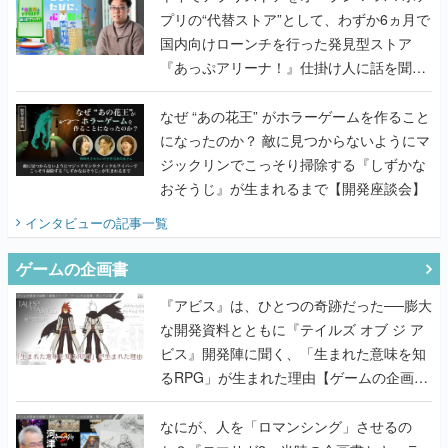
プリの“代替ストア”として、わずか6ヵ月で
国内向けローンチを行った発見型ストア
『あっぷアリーナ！』仕掛け人に話を聞い
てみた
なぜ “あの花王” がホラーゲームを作ること
になったのか？ 敵に見つからないようにマ
ジックリンでこっそり掃除する『しずかな
おそうじ』が生まれるまで【開発座談会】
インタビュー
の記事一覧
ゲームの企画書
『アビス』は、ひとつの奇跡だった──膨大
な開発資料とともに『テイルズ オブ ジ ア
ビス』開発陣に聞く、「生まれた意味を知
るRPG」が生まれた理由【ゲームの企画
書】
なにが、人を「ロマンシング」させるの