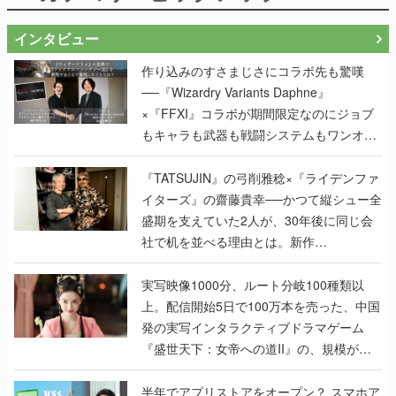
インタビュー
作り込みのすさまじさにコラボ先も驚嘆
──『Wizardry Variants Daphne』
×『FFXI』コラボが期間限定なのにジョブ
もキャラも武器も戦闘システムもワンオフ
で作り込まれた理由を両ディレクターに聞
く
『TATSUJIN』の弓削雅稔×『ライデンファ
イターズ』の齋藤貴幸──かつて縦シュー全
盛期を支えていた2人が、30年後に同じ会
社で机を並べる理由とは。新作
『TATSUJIN EXTREME』で初タッグを組
んだレジェンド2人に訊く開発秘話
実写映像1000分、ルート分岐100種類以
上。配信開始5日で100万本を売った、中国
発の実写インタラクティブドラマゲーム
『盛世天下：女帝への道II』の、規模が違
うこだわりをプロデューサーに聞いた
半年でアプリストアをオープン？ スマホア