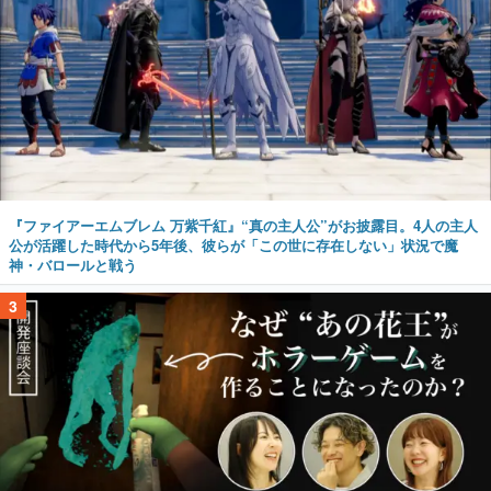
『ファイアーエムブレム 万紫千紅』“真の主人公”がお披露目。4人の主人
公が活躍した時代から5年後、彼らが「この世に存在しない」状況で魔
神・バロールと戦う
3