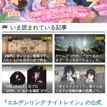
インタビュー
連載・特集一覧
いま読まれている記事
殿堂入り記事
SNS拡散数が数千以上！ ページビュー数万以上！ などな
ど。多くの人々に読まれた、電ファミ渾身の“殿堂入り”記
注目度
13849
注目度
6996
事をまとめました。
ゲームの企画書
名作ゲームクリエイターの方々に製作時のエピソードをお
聞きし、ヒットする企画（ゲーム）とは何か？を探ってい
【無料】ダンジョン探索で手に
ゲームフリーク、『ビースト・
きます。
入れたものを自分の店で売るゲ
オブ・リンカネーション』の継
ーム『Moonlighter』がSteam
続的なアプデ方針を表明。ユー
赫本
注目度
5434
注目度
5313
にて無料配布中！続編
ザーからの意見を真摯に受け止
この物語を解いてはいけない。『赫本』は、〈試験問題〉
『Moonlighter 2』の9月2日正
めて対応へ。修正パッチは約1週
の形をした短編ホラー小説集です。
式リリースを記念したキャンペ
間以内に配信される予定
ーン
新世代に訊く
『VALORANT』元プロ
「オイイイイイ！？」系ツッコ
これからのデジタルゲーム市場を担う若きクリエイター達
「GON」の“あの名場面”がデザ
ミ女子が攻略対象の恋愛ノベル
の姿を追い、彼らのルーツと情熱を探っていきます。
インされた新作グッズが本日8月
ゲーム『美術部カノジョ』
5日より期間限定で発売。Tシャ
Steamストアページが公開。
『エルデンリング ナイトレイン』の公式
ゲーム世代の作家たち
ツやコインケース、アクキーな
「お前らーそろそろ自重しろ
ゲームに多大な影響を受けた作家さんに取材し、ゲームが