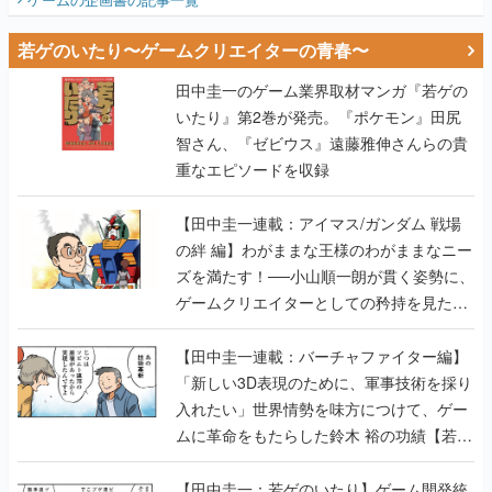
若ゲのいたり〜ゲームクリエイターの青春〜
田中圭一のゲーム業界取材マンガ『若ゲの
いたり』第2巻が発売。『ポケモン』田尻
智さん、『ゼビウス』遠藤雅伸さんらの貴
重なエピソードを収録
【田中圭一連載：アイマス/ガンダム 戦場
の絆 編】わがままな王様のわがままなニー
ズを満たす！──小山順一朗が貫く姿勢に、
ゲームクリエイターとしての矜持を見た
【若ゲのいたり最終回】
【田中圭一連載：バーチャファイター編】
「新しい3D表現のために、軍事技術を採り
入れたい」世界情勢を味方につけて、ゲー
ムに革命をもたらした鈴木 裕の功績【若ゲ
のいたり】
【田中圭一：若ゲのいたり】ゲーム開発統