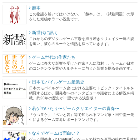
赫本
この物語を解いてはいけない。『赫本』は、〈試験問題〉の形
をした短編ホラー小説集です。
新世代に訊く
これからのデジタルゲーム市場を担う若きクリエイター達の姿
を追い、彼らのルーツと情熱を探っていきます。
ゲーム世代の作家たち
ゲームに多大な影響を受けた作家さんに取材し、ゲームが日本
のコンテンツ産業やカルチャーに与えた影響を探る企画です。
日本モバイルゲーム産業史
日本のモバイルゲーム史における主要なトピック・タイトルを
網羅するほか、開発者へのインタビューや識者による解説を掲
載。約20年の歴史が一望できる決定版！
若ゲのいたり〜ゲームクリエイターの青春〜
『うつヌケ』『ペンと箸』等で知られるマンガ家・田中圭一先
生によるゲーム業界レポートマンガです。
なんでゲームは面白い？
ゲーム開発者・hamatsu氏がゲームの魅力を画面や操作の具体的