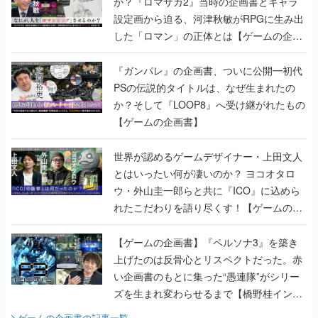
か？『ロマサガ2』当時の企画書とキャラ
設定画から迫る、河津秋敏がRPGに生み出
した「ロマン」の正体とは【ゲームの企画
書】
『ガンパレ』の企画書、ついに公開━初代
PSの伝説的タイトルは、なぜ生まれたの
か？そして『LOOP8』へ受け継がれたもの
【ゲームの企画書】
世界が認めるゲームデザイナー・上田文人
とはいったい何が凄いのか？ ヨコオタロ
ウ・外山圭一郎らと共に『ICO』に込めら
れたこだわりを語り尽くす！【ゲームの企
画書】
【ゲームの企画書】『ペルソナ3』を築き
上げたのは反骨心とリスペクトだった。赤
い企画書のもとに集った“愚連隊”がシリー
ズを生まれ変わらせるまで【橋野桂インタ
ビュー】
ゲームの企画書
の記事一覧