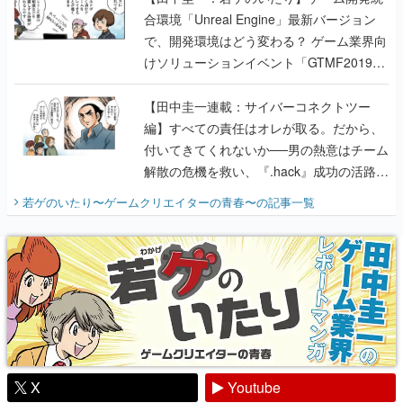
合環境「Unreal Engine」最新バージョン
で、開発環境はどう変わる？ ゲーム業界向
けソリューションイベント「GTMF2019」
に行って、より理解を深めよう【PR】
【田中圭一連載：サイバーコネクトツー
編】すべての責任はオレが取る。だから、
付いてきてくれないか──男の熱意はチーム
解散の危機を救い、『.hack』成功の活路を
開く。業界の快男児・松山 洋に流れる血は
若ゲのいたり〜ゲームクリエイターの青春〜
の記事一覧
『少年ジャンプ』色だった【若ゲのいた
り】
X
Youtube