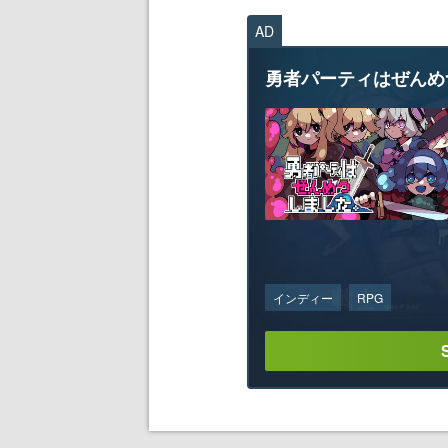
AD
勇者パーティはぜんめ
インディー
RPG