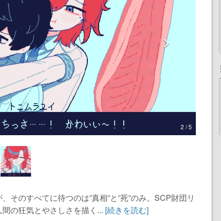
2 / 5
そのすべてに待つのは”真相”と”死”のみ。SCP財団リ
間の狂気とやさしさを描く...
[続きを読む]