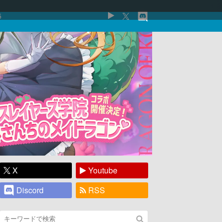
5
X
Youtube
Discord
RSS