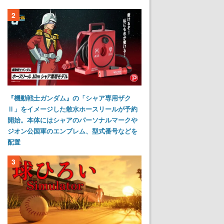
2
『機動戦士ガンダム』の「シャア専用ザク
Ⅱ」をイメージした散水ホースリールが予約
開始。本体にはシャアのパーソナルマークや
ジオン公国軍のエンブレム、型式番号などを
配置
3