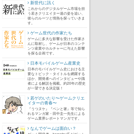
新世代に訊く
これからのデジタルゲーム市場を担
う若きクリエイター達の姿を追い、
彼らのルーツと情熱を探っていきま
す。
ゲーム世代の作家たち
ゲームに多大な影響を受けた作家さ
んに取材し、ゲームが日本のコンテ
ンツ産業やカルチャーに与えた影響
を探る企画です。
日本モバイルゲーム産業史
日本のモバイルゲーム史における主
要なトピック・タイトルを網羅する
ほか、開発者へのインタビューや識
者による解説を掲載。約20年の歴史
が一望できる決定版！
若ゲのいたり〜ゲームクリエ
イターの青春〜
『うつヌケ』『ペンと箸』等で知ら
れるマンガ家・田中圭一先生による
ゲーム業界レポートマンガです。
なんでゲームは面白い？
ゲーム開発者・hamatsu氏がゲーム