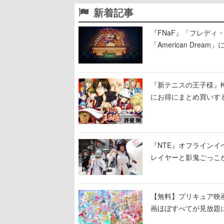
新着記事
『FNaF』「フレデ
「American Dre
ージショーや没入型の
『新テニスの王子様』K
にお得にまとめ買いす
『NTE』オフライン
レイヤーと影鬼ごっこ
【無料】プリキュア映画
画ほぼすべてが見放題