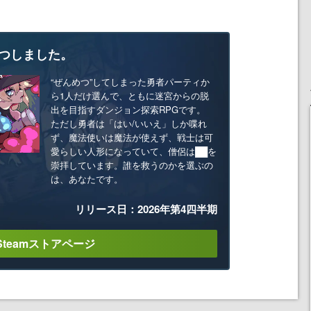
つしました。
“ぜんめつ”してしまった勇者パーティか
ら1人だけ選んで、ともに迷宮からの脱
出を目指すダンジョン探索RPGです。
ただし勇者は「はい/いいえ」しか喋れ
ず、魔法使いは魔法が使えず、戦士は可
愛らしい人形になっていて、僧侶は██を
崇拝しています。誰を救うのかを選ぶの
は、あなたです。
リリース日：2026年第4四半期
Steamストアページ