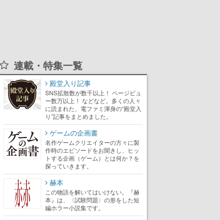
連載・特集一覧
殿堂入り記事
SNS拡散数が数千以上！ ページビュ
ー数万以上！ などなど。多くの人々
に読まれた、電ファミ渾身の“殿堂入
り”記事をまとめました。
ゲームの企画書
名作ゲームクリエイターの方々に製
作時のエピソードをお聞きし、ヒッ
トする企画（ゲーム）とは何か？を
探っていきます。
赫本
この物語を解いてはいけない。『赫
本』は、〈試験問題〉の形をした短
編ホラー小説集です。