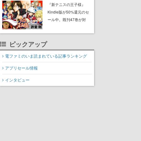
に2027年オープン！
『新テニスの王子様』
ScottGamesとの共同開
Kindle版が50%還元のセ
発、食事だけでなくステ
ール中。既刊47巻が対
ージショーや没入型のホ
象、最終巻の発売前にお
ラー体験も楽しめる
得にまとめ買いするチャ
ンス
ピックアップ
電ファミのいま読まれている記事ランキング
アプリセール情報
インタビュー