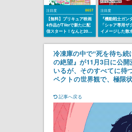
8657
注目度
注目度
【無料】プリキュア映画
『機動戦士ガン
4作品がTVerで新たに配
「シャア専用ザ
信スタート！なんと2018
イメージした散
年～2024年の映画ほぼす
リールが予約開
べてが見放題に、ぶっち
にはシャアのパ
ゃけありえないラインナ
マークやジオン
冷凍庫の中で‟死を待ち続
ップ
エンブレム、型
の絶望』が11月3日に公
どを配置
いるが、そのすべてに待つの
ペクトの世界観で、極限
記事へ戻る