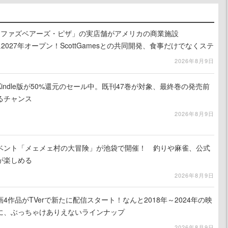
ィ・ファズベアーズ・ピザ」の実店舗がアメリカの商業施設
am」に2027年オープン！ScottGamesとの共同開発、食事だけでなくステ
ホラー体験も楽しめる
2026年8月9日
indle版が50%還元のセール中。既刊47巻が対象、最終巻の発売前
るチャンス
2026年8月9日
イベント「メェメェ村の大冒険」が池袋で開催！ 釣りや麻雀、公式
が楽しめる
2026年8月9日
4作品がTVerで新たに配信スタート！なんと2018年～2024年の映
に、ぶっちゃけありえないラインナップ
2026年8月9日