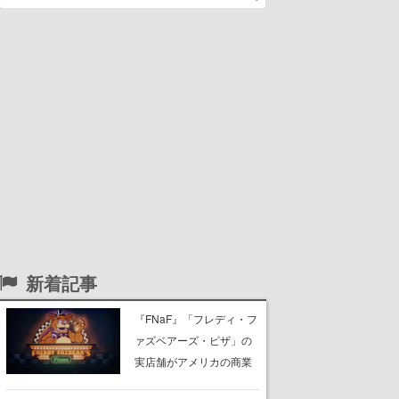
新着記事
『FNaF』「フレディ・フ
ァズベアーズ・ピザ」の
実店舗がアメリカの商業
施設「American Dream」