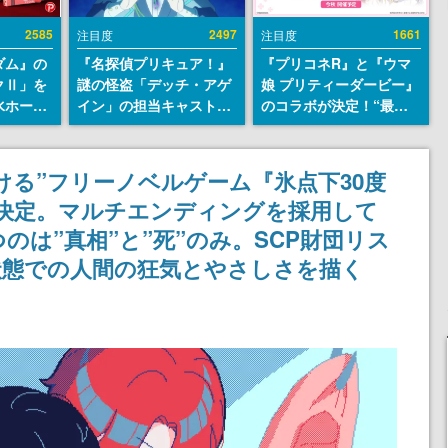
2585
2497
1661
注目度
注目度
ダム』の
『名探偵プリキュア！』
『プリコネR』と『ウマ
クⅡ」を
謎の怪盗「デッチ・アゲ
娘 プリティーダービー』
水ホース
イン」の担当キャストは
のコラボが決定！“最大
始。本体
天﨑滉平さんと判明。
170連無料”の8.5周年キ
ーソナル
『Re:ゼロから始める異
ャンペーンなども発表
公国軍の
世界生活』オットー役、
ける”フリーノベルゲーム『氷点下30度
式番号な
『ヒプノシスマイク』山
開決定。マルチエンディングを採用して
田三郎役など
は”真相”と”死”のみ。SCP財団リス
状態での人間の狂気とやさしさを描く