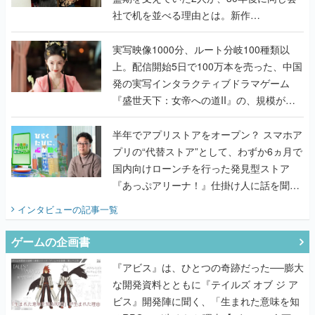
社で机を並べる理由とは。新作
『TATSUJIN EXTREME』で初タッグを組
んだレジェンド2人に訊く開発秘話
実写映像1000分、ルート分岐100種類以
上。配信開始5日で100万本を売った、中国
発の実写インタラクティブドラマゲーム
『盛世天下：女帝への道II』の、規模が違
うこだわりをプロデューサーに聞いた
半年でアプリストアをオープン？ スマホア
プリの“代替ストア”として、わずか6ヵ月で
国内向けローンチを行った発見型ストア
『あっぷアリーナ！』仕掛け人に話を聞い
てみた
インタビュー
の記事一覧
ゲームの企画書
『アビス』は、ひとつの奇跡だった──膨大
な開発資料とともに『テイルズ オブ ジ ア
ビス』開発陣に聞く、「生まれた意味を知