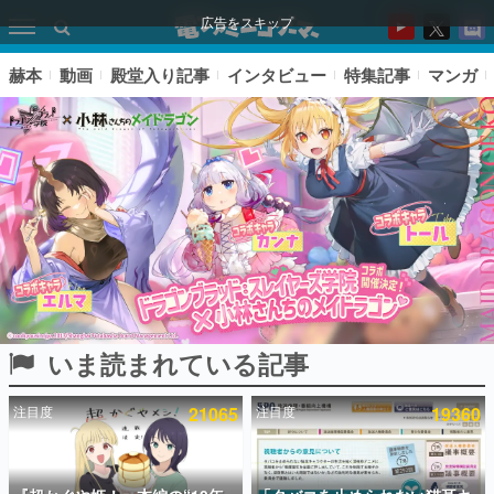
広告をスキップ
赫本
動画
殿堂入り記事
インタビュー
特集記事
マンガ
いま読まれている記事
ピックアップ
注目度
21065
注目度
19360
電ファミのいま読まれている記事ランキング
アプリセール情報