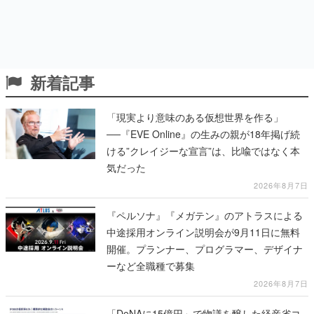
新着記事
「現実より意味のある仮想世界を作る」
──『EVE Online』の生みの親が18年掲げ続
ける”クレイジーな宣言”は、比喩ではなく本
気だった
2026年8月7日
『ペルソナ』『メガテン』のアトラスによる
中途採用オンライン説明会が9月11日に無料
開催。プランナー、プログラマー、デザイナ
ーなど全職種で募集
2026年8月7日
「DeNAに15億円」で物議を醸した経産省コ