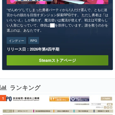
“ぜんめつ”してしまった勇者パーティから1人だけ選んで、ともに迷
宮からの脱出を目指すダンジョン探索RPGです。 ただし勇者は「は
い/いいえ」しか喋れず、魔法使いは魔法が使えず、戦士は可愛らし
い人形になっていて、僧侶は██を崇拝しています。誰を救うのかを
選ぶのは、あなたです。
インディー
RPG
リリース日：2026年第4四半期
Steamストアページ
ランキング
1