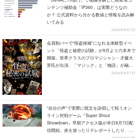
ンテンツ補助金「IP360」は実際どうなの
か？ 公式資料から分かる数値と情報を読み解
いてみる
2026年8月7日
会員制バーで“怪盗候補”になれる体験型イベ
ント「怪盗と秘密の試験」が9月より六本木で
開催。世界クラスのプロマジシャン・才藤大
芽氏が出演、「マジック」と「物語」が融合
した独自の体験を提供
2026年8月7日
“自分の声”で実際に呪文を詠唱して戦うオン
ライン対戦ゲーム『Super Shout
Showdown』早期アクセス版が本日8月7日配
信開始。炎を放ったりテレポートしたり、登
場する魔法は100種類以上
2026年8月7日