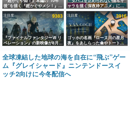
『超かぐや姫！』本編の“10年
「タバコを止められない猫耳キ
後”を描く『超かぐやメシ！』
ャラを描く深夜枠アニメ」に視
インタビュー
Web連載決定。新たなWebマン
聴者の一部から批判意見。違法
注目度
9383
注目度
3916
ガレーベル「ビビビコミック」
薬物の使用と思しき描写も含め
連載・特集一覧
にて特別話が掲載スタート、あ
て、BPOが議論を交わす
のお話には…まだ続きがある！
殿堂入り記事
『ファイナルファンタジーⅦ リ
ゴッホの名画『ローヌ川の星月
SNS拡散数が数千以上！ ページビュー数万以上！ などな
ど。多くの人々に読まれた、電ファミ渾身の“殿堂入り”記
ベレーション』の新映像が8月
夜』をあしらった傘やトートバ
事をまとめました。
26日早朝に公開へ。『FF7』リ
ッグなどが登場。8月7日21時よ
メイクシリーズの完結編、
り2日間限定で予約販売
全球凍結した地球の海を自在に“飛ぶ”ゲー
ゲームの企画書
「gamescom」のオープニング
名作ゲームクリエイターの方々に製作時のエピソードをお
ム『グレイシャード』ニンテンドースイ
ナイトライブにてディレクター
聞きし、ヒットする企画（ゲーム）とは何か？を探ってい
の浜口直樹氏が登壇する予定
きます。
ッチ2向けに今冬配信へ
赫本
この物語を解いてはいけない。『赫本』は、〈試験問題〉
の形をした短編ホラー小説集です。
新世代に訊く
これからのデジタルゲーム市場を担う若きクリエイター達
の姿を追い、彼らのルーツと情熱を探っていきます。
ゲーム世代の作家たち
ゲームに多大な影響を受けた作家さんに取材し、ゲームが