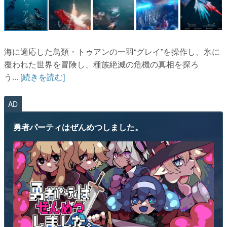
マンガ
女性向け
海に適応した鳥類・トゥアンの一羽“グレイ”を操作し、氷に
アプリレビュー
覆われた世界を冒険し、種族絶滅の危機の真相を探ろ
う...
[続きを読む]
その他
AD
電ファミニコゲーマーとは？
運営：株式会社マレ
勇者パーティはぜんめつしました。