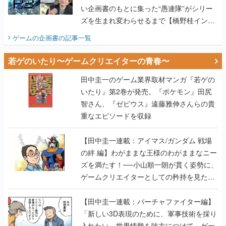
い企画書のもとに集った“愚連隊”がシリー
ズを生まれ変わらせるまで【橋野桂インタ
ビュー】
ゲームの企画書
の記事一覧
若ゲのいたり〜ゲームクリエイターの青春〜
田中圭一のゲーム業界取材マンガ『若ゲの
いたり』第2巻が発売。『ポケモン』田尻
智さん、『ゼビウス』遠藤雅伸さんらの貴
重なエピソードを収録
【田中圭一連載：アイマス/ガンダム 戦場
の絆 編】わがままな王様のわがままなニー
ズを満たす！──小山順一朗が貫く姿勢に、
ゲームクリエイターとしての矜持を見た
【若ゲのいたり最終回】
【田中圭一連載：バーチャファイター編】
「新しい3D表現のために、軍事技術を採り
入れたい」世界情勢を味方につけて、ゲー