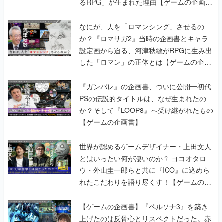
るRPG」が生まれた理由【ゲームの企画
書】
なにが、人を「ロマンシング」させるの
か？『ロマサガ2』当時の企画書とキャラ
設定画から迫る、河津秋敏がRPGに生み出
した「ロマン」の正体とは【ゲームの企画
書】
『ガンパレ』の企画書、ついに公開━初代
PSの伝説的タイトルは、なぜ生まれたの
か？そして『LOOP8』へ受け継がれたもの
【ゲームの企画書】
世界が認めるゲームデザイナー・上田文人
とはいったい何が凄いのか？ ヨコオタロ
ウ・外山圭一郎らと共に『ICO』に込めら
れたこだわりを語り尽くす！【ゲームの企
画書】
【ゲームの企画書】『ペルソナ3』を築き
上げたのは反骨心とリスペクトだった。赤