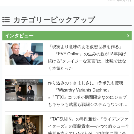
カテゴリーピックアップ
インタビュー
「現実より意味のある仮想世界を作る」
──『EVE Online』の生みの親が18年掲げ
続ける”クレイジーな宣言”は、比喩ではな
く本気だった
作り込みのすさまじさにコラボ先も驚嘆
──『Wizardry Variants Daphne』
×『FFXI』コラボが期間限定なのにジョブ
もキャラも武器も戦闘システムもワンオフ
で作り込まれた理由を両ディレクターに聞
く
『TATSUJIN』の弓削雅稔×『ライデンファ
イターズ』の齋藤貴幸──かつて縦シュー全
盛期を支えていた2人が、30年後に同じ会