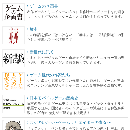
ゲームの企画書
名作ゲームクリエイターの方々に製作時のエピソードをお聞き
し、ヒットする企画（ゲーム）とは何か？を探っていきます。
赫本
この物語を解いてはいけない。『赫本』は、〈試験問題〉の形
をした短編ホラー小説集です。
新世代に訊く
これからのデジタルゲーム市場を担う若きクリエイター達の姿
を追い、彼らのルーツと情熱を探っていきます。
ゲーム世代の作家たち
ゲームに多大な影響を受けた作家さんに取材し、ゲームが日本
のコンテンツ産業やカルチャーに与えた影響を探る企画です。
日本モバイルゲーム産業史
日本のモバイルゲーム史における主要なトピック・タイトルを
網羅するほか、開発者へのインタビューや識者による解説を掲
載。約20年の歴史が一望できる決定版！
若ゲのいたり〜ゲームクリエイターの青春〜
『うつヌケ』『ペンと箸』等で知られるマンガ家・田中圭一先