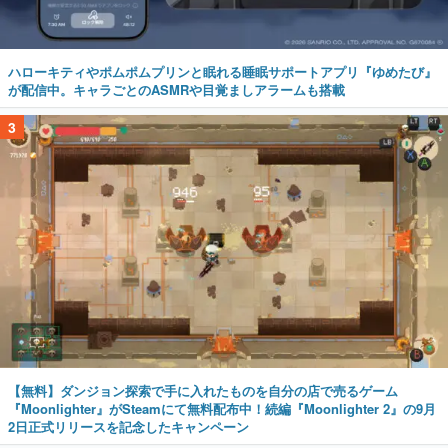
ハローキティやポムポムプリンと眠れる睡眠サポートアプリ『ゆめたび』
が配信中。キャラごとのASMRや目覚ましアラームも搭載
3
【無料】ダンジョン探索で手に入れたものを自分の店で売るゲーム
『Moonlighter』がSteamにて無料配布中！続編『Moonlighter 2』の9月
2日正式リリースを記念したキャンペーン