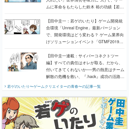
ムに革命をもたらした鈴木 裕の功績【若ゲ
のいたり】
【田中圭一：若ゲのいたり】ゲーム開発統
合環境「Unreal Engine」最新バージョン
で、開発環境はどう変わる？ ゲーム業界向
けソリューションイベント「GTMF2019」
に行って、より理解を深めよう【PR】
【田中圭一連載：サイバーコネクトツー
編】すべての責任はオレが取る。だから、
付いてきてくれないか──男の熱意はチーム
解散の危機を救い、『.hack』成功の活路を
開く。業界の快男児・松山 洋に流れる血は
若ゲのいたり〜ゲームクリエイターの青春〜
の記事一覧
『少年ジャンプ』色だった【若ゲのいた
り】