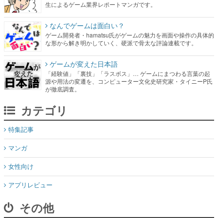
生によるゲーム業界レポートマンガです。
なんでゲームは面白い？
ゲーム開発者・hamatsu氏がゲームの魅力を画面や操作の具体的
な形から解き明かしていく、硬派で骨太な評論連載です。
ゲームが変えた日本語
「経験値」「裏技」「ラスボス」… ゲームにまつわる言葉の起
源や用法の変遷を、コンピューター文化史研究家・タイニーP氏
が徹底調査。
カテゴリ
特集記事
マンガ
女性向け
アプリレビュー
その他