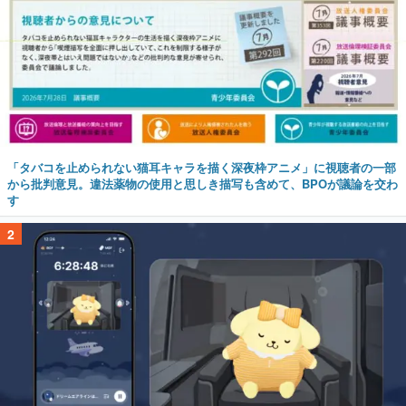
「タバコを止められない猫耳キャラを描く深夜枠アニメ」に視聴者の一部
から批判意見。違法薬物の使用と思しき描写も含めて、BPOが議論を交わ
す
2