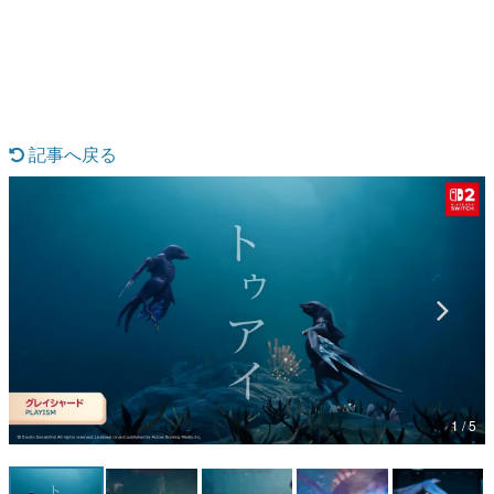
日本のコンテンツ産業やカルチャーに与えた影響を探る企
画です。
日本モバイルゲーム産業史
日本のモバイルゲーム史における主要なトピック・タイト
ルを網羅するほか、開発者へのインタビューや識者による
解説を掲載。約20年の歴史が一望できる決定版！
記事へ戻る
若ゲのいたり〜ゲームクリエイターの青春〜
『うつヌケ』『ペンと箸』等で知られるマンガ家・田中圭
一先生によるゲーム業界レポートマンガです。
なんでゲームは面白い？
ゲーム開発者・hamatsu氏がゲームの魅力を画面や操作の
具体的な形から解き明かしていく、硬派で骨太な評論連載
です。
ゲームが変えた日本語
「経験値」「裏技」「ラスボス」… ゲームにまつわる言葉
の起源や用法の変遷を、コンピューター文化史研究家・タ
イニーP氏が徹底調査。
1 / 5
カテゴリ
特集記事