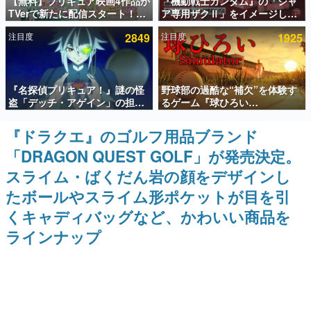
【無料】プリキュア映画4作品が
『機動戦士ガンダム』の「シャ
TVerで新たに配信スタート！な
ア専用ザクⅡ」をイメージした
インタビュー
んと2018年～2024年の映画ほぼ
散水ホースリールが予約開始。
注目度
2849
注目度
1925
すべてが見放題に、ぶっちゃけ
本体にはシャアのパーソナルマ
連載・特集一覧
ありえないラインナップ
ークやジオン公国軍のエンブレ
ム、型式番号などを配置
殿堂入り記事
『名探偵プリキュア！』謎の怪
野球部の過酷な“補欠”を体験す
SNS拡散数が数千以上！ ページビュー数万以上！ などな
ど。多くの人々に読まれた、電ファミ渾身の“殿堂入り”記
盗「デッチ・アゲイン」の担当
るゲーム『球ひろい
事をまとめました。
キャストは天﨑滉平さんと判
Simulator』が「1件」のウィッ
明。『Re:ゼロから始める異世
シュリストをもとにチェコ語に
『ドラクエ』のゴルフ用品ブランド
ゲームの企画書
界生活』オットー役、『ヒプノ
対応しSNSで話題に。『キング
名作ゲームクリエイターの方々に製作時のエピソードをお
「DRAGON QUEST GOLF」が発売決定。
シスマイク』山田三郎役など
ダム・カム』開発元やチェコの
聞きし、ヒットする企画（ゲーム）とは何か？を探ってい
プロ野球選手から称賛の声
きます。
スライム・ばくだん岩の顔をデザインし
赫本
たボールやスライム形ポケットが目を引
この物語を解いてはいけない。『赫本』は、〈試験問題〉
くキャディバッグなど、かわいい商品を
の形をした短編ホラー小説集です。
ラインナップ
新世代に訊く
これからのデジタルゲーム市場を担う若きクリエイター達
の姿を追い、彼らのルーツと情熱を探っていきます。
ゲーム世代の作家たち
ゲームに多大な影響を受けた作家さんに取材し、ゲームが