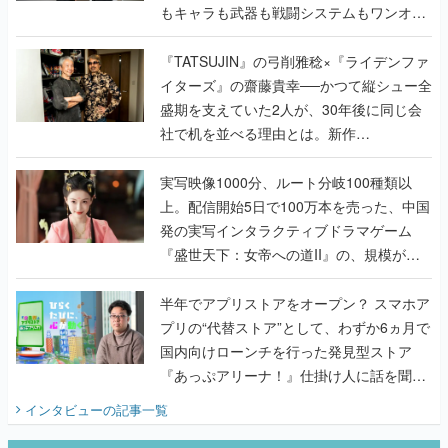
もキャラも武器も戦闘システムもワンオフ
で作り込まれた理由を両ディレクターに聞
く
『TATSUJIN』の弓削雅稔×『ライデンファ
イターズ』の齋藤貴幸──かつて縦シュー全
盛期を支えていた2人が、30年後に同じ会
社で机を並べる理由とは。新作
『TATSUJIN EXTREME』で初タッグを組
んだレジェンド2人に訊く開発秘話
実写映像1000分、ルート分岐100種類以
上。配信開始5日で100万本を売った、中国
発の実写インタラクティブドラマゲーム
『盛世天下：女帝への道II』の、規模が違
うこだわりをプロデューサーに聞いた
半年でアプリストアをオープン？ スマホア
プリの“代替ストア”として、わずか6ヵ月で
国内向けローンチを行った発見型ストア
『あっぷアリーナ！』仕掛け人に話を聞い
てみた
インタビュー
の記事一覧