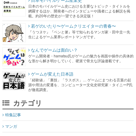
日本モバイルゲーム産業史
日本のモバイルゲーム史における主要なトピック・タイトルを
網羅するほか、開発者へのインタビューや識者による解説を掲
載。約20年の歴史が一望できる決定版！
若ゲのいたり〜ゲームクリエイターの青春〜
『うつヌケ』『ペンと箸』等で知られるマンガ家・田中圭一先
生によるゲーム業界レポートマンガです。
なんでゲームは面白い？
ゲーム開発者・hamatsu氏がゲームの魅力を画面や操作の具体的
な形から解き明かしていく、硬派で骨太な評論連載です。
ゲームが変えた日本語
「経験値」「裏技」「ラスボス」… ゲームにまつわる言葉の起
源や用法の変遷を、コンピューター文化史研究家・タイニーP氏
が徹底調査。
カテゴリ
特集記事
マンガ