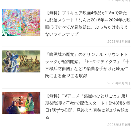
【無料】プリキュア映画4作品がTVerで新た
に配信スタート！なんと2018年～2024年の映
画ほぼすべてが見放題に、ぶっちゃけありえ
ないラインナップ
2026年8月9日
『暗黒城の魔女』のオリジナル・サウンドト
ラックが配信開始。『FFタクティクス』『十
三機兵防衛圏』などの楽曲を手がけた崎元仁
氏による全13曲を収録
2026年8月9日
【無料】TVアニメ『薬屋のひとりごと』第1
期&第2期がTVerで配信スタート！計48話を毎
日1話ずつ公開、見終えた直後に第3期も始ま
る
2026年8月9日