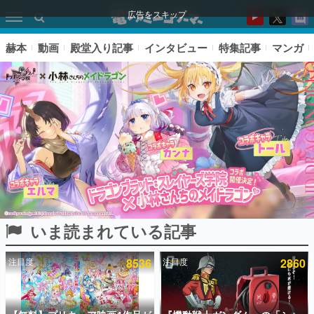
広告をスキップ
赫本
動画
殿堂入り記事
インタビュー
特集記事
マンガ
いま読まれている記事
ピックアップ
注目度
8536
注目度
2860
電ファミのいま読まれている記事ランキング
アプリセール情報