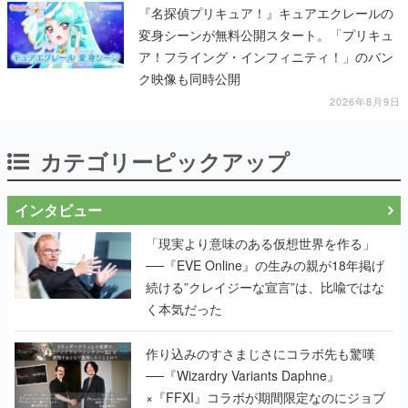
『名探偵プリキュア！』キュアエクレールの
変身シーンが無料公開スタート。「プリキュ
ア！フライング・インフィニティ！」のバン
ク映像も同時公開
2026年8月9日
カテゴリーピックアップ
インタビュー
「現実より意味のある仮想世界を作る」
──『EVE Online』の生みの親が18年掲げ
続ける”クレイジーな宣言”は、比喩ではな
く本気だった
作り込みのすさまじさにコラボ先も驚嘆
──『Wizardry Variants Daphne』
×『FFXI』コラボが期間限定なのにジョブ