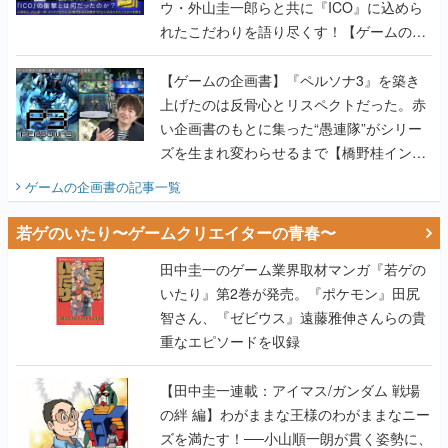
ウ・外山圭一郎らと共に『ICO』に込めら
れたこだわりを語り尽くす！【ゲームの企
画書】
【ゲームの企画書】『ペルソナ3』を築き
上げたのは反骨心とリスペクトだった。赤
い企画書のもとに集った“愚連隊”がシリー
ズを生まれ変わらせるまで【橋野桂インタ
ビュー】
ゲームの企画書
の記事一覧
若ゲのいたり〜ゲームクリエイターの青春〜
田中圭一のゲーム業界取材マンガ『若ゲの
いたり』第2巻が発売。『ポケモン』田尻
智さん、『ゼビウス』遠藤雅伸さんらの貴
重なエピソードを収録
【田中圭一連載：アイマス/ガンダム 戦場
の絆 編】わがままな王様のわがままなニー
ズを満たす！──小山順一朗が貫く姿勢に、