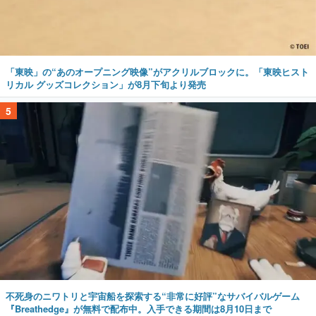
「東映」の“あのオープニング映像”がアクリルブロックに。「東映ヒスト
リカル グッズコレクション」が8月下旬より発売
5
不死身のニワトリと宇宙船を探索する“非常に好評”なサバイバルゲーム
『Breathedge』が無料で配布中。入手できる期間は8月10日まで