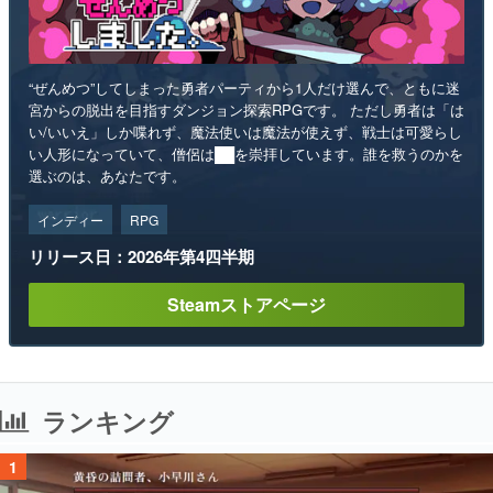
“ぜんめつ”してしまった勇者パーティから1人だけ選んで、ともに迷
宮からの脱出を目指すダンジョン探索RPGです。 ただし勇者は「は
い/いいえ」しか喋れず、魔法使いは魔法が使えず、戦士は可愛らし
い人形になっていて、僧侶は██を崇拝しています。誰を救うのかを
選ぶのは、あなたです。
インディー
RPG
リリース日：2026年第4四半期
Steamストアページ
ランキング
1