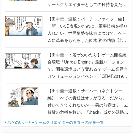
ゲームクリエイターとしての矜持を見た
【若ゲのいたり最終回】
【田中圭一連載：バーチャファイター編】
「新しい3D表現のために、軍事技術を採り
入れたい」世界情勢を味方につけて、ゲー
ムに革命をもたらした鈴木 裕の功績【若ゲ
のいたり】
【田中圭一：若ゲのいたり】ゲーム開発統
合環境「Unreal Engine」最新バージョン
で、開発環境はどう変わる？ ゲーム業界向
けソリューションイベント「GTMF2019」
に行って、より理解を深めよう【PR】
【田中圭一連載：サイバーコネクトツー
編】すべての責任はオレが取る。だから、
付いてきてくれないか──男の熱意はチーム
解散の危機を救い、『.hack』成功の活路を
開く。業界の快男児・松山 洋に流れる血は
若ゲのいたり〜ゲームクリエイターの青春〜
の記事一覧
『少年ジャンプ』色だった【若ゲのいた