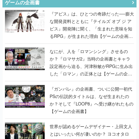
ゲームの企画書
『アビス』は、ひとつの奇跡だった──膨大
な開発資料とともに『テイルズ オブ ジ ア
ビス』開発陣に聞く、「生まれた意味を知
るRPG」が生まれた理由【ゲームの企画
書】
なにが、人を「ロマンシング」させるの
か？『ロマサガ2』当時の企画書とキャラ
設定画から迫る、河津秋敏がRPGに生み出
した「ロマン」の正体とは【ゲームの企画
書】
『ガンパレ』の企画書、ついに公開━初代
PSの伝説的タイトルは、なぜ生まれたの
か？そして『LOOP8』へ受け継がれたもの
【ゲームの企画書】
世界が認めるゲームデザイナー・上田文人
とはいったい何が凄いのか？ ヨコオタロ