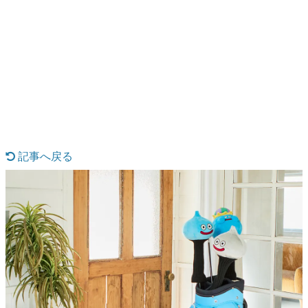
日本のコンテンツ産業やカルチャーに与えた影響を探る企
画です。
日本モバイルゲーム産業史
日本のモバイルゲーム史における主要なトピック・タイト
ルを網羅するほか、開発者へのインタビューや識者による
解説を掲載。約20年の歴史が一望できる決定版！
若ゲのいたり〜ゲームクリエイターの青春〜
『うつヌケ』『ペンと箸』等で知られるマンガ家・田中圭
一先生によるゲーム業界レポートマンガです。
記事へ戻る
なんでゲームは面白い？
ゲーム開発者・hamatsu氏がゲームの魅力を画面や操作の
具体的な形から解き明かしていく、硬派で骨太な評論連載
です。
ゲームが変えた日本語
「経験値」「裏技」「ラスボス」… ゲームにまつわる言葉
の起源や用法の変遷を、コンピューター文化史研究家・タ
イニーP氏が徹底調査。
カテゴリ
特集記事