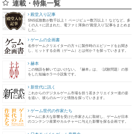
連載・特集一覧
殿堂入り記事
SNS拡散数が数千以上！ ページビュー数万以上！ などなど。多
くの人々に読まれた、電ファミ渾身の“殿堂入り”記事をまとめま
した。
ゲームの企画書
名作ゲームクリエイターの方々に製作時のエピソードをお聞き
し、ヒットする企画（ゲーム）とは何か？を探っていきます。
赫本
この物語を解いてはいけない。『赫本』は、〈試験問題〉の形
をした短編ホラー小説集です。
新世代に訊く
これからのデジタルゲーム市場を担う若きクリエイター達の姿
を追い、彼らのルーツと情熱を探っていきます。
ゲーム世代の作家たち
ゲームに多大な影響を受けた作家さんに取材し、ゲームが日本
のコンテンツ産業やカルチャーに与えた影響を探る企画です。