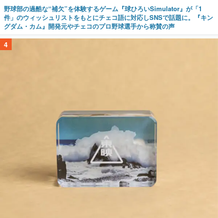
野球部の過酷な“補欠”を体験するゲーム『球ひろいSimulator』が「1
件」のウィッシュリストをもとにチェコ語に対応しSNSで話題に。『キン
グダム・カム』開発元やチェコのプロ野球選手から称賛の声
4