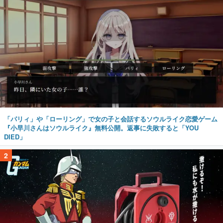
「パリィ」や「ローリング」で女の子と会話するソウルライク恋愛ゲーム
『小早川さんはソウルライク』無料公開。返事に失敗すると「YOU
DIED」
2