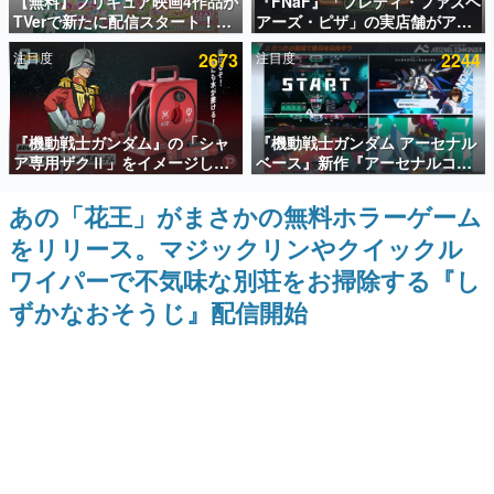
【無料】プリキュア映画4作品が
『FNaF』「フレディ・ファズベ
TVerで新たに配信スタート！な
アーズ・ピザ」の実店舗がアメ
インタビュー
んと2018年～2024年の映画ほぼ
リカの商業施設「American
注目度
2673
注目度
2244
すべてが見放題に、ぶっちゃけ
Dream」に2027年オープン！
連載・特集一覧
ありえないラインナップ
ScottGamesとの共同開発、食
事だけでなくステージショーや
没入型のホラー体験も楽しめる
殿堂入り記事
『機動戦士ガンダム』の「シャ
『機動戦士ガンダム アーセナル
SNS拡散数が数千以上！ ページビュー数万以上！ などな
ど。多くの人々に読まれた、電ファミ渾身の“殿堂入り”記
ア専用ザクⅡ」をイメージした
ベース』新作『アーセナルコマ
事をまとめました。
散水ホースリールが予約開始。
ンダー』発表！
本体にはシャアのパーソナルマ
あの「花王」がまさかの無料ホラーゲーム
ゲームの企画書
ークやジオン公国軍のエンブレ
名作ゲームクリエイターの方々に製作時のエピソードをお
をリリース。マジックリンやクイックル
ム、型式番号などを配置
聞きし、ヒットする企画（ゲーム）とは何か？を探ってい
きます。
ワイパーで不気味な別荘をお掃除する『し
赫本
ずかなおそうじ』配信開始
この物語を解いてはいけない。『赫本』は、〈試験問題〉
の形をした短編ホラー小説集です。
新世代に訊く
これからのデジタルゲーム市場を担う若きクリエイター達
の姿を追い、彼らのルーツと情熱を探っていきます。
ゲーム世代の作家たち
ゲームに多大な影響を受けた作家さんに取材し、ゲームが