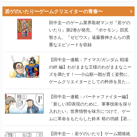
若ゲのいたり〜ゲームクリエイターの青春〜
田中圭一のゲーム業界取材マンガ『若ゲの
いたり』第2巻が発売。『ポケモン』田尻
智さん、『ゼビウス』遠藤雅伸さんらの貴
重なエピソードを収録
【田中圭一連載：アイマス/ガンダム 戦場
の絆 編】わがままな王様のわがままなニー
ズを満たす！──小山順一朗が貫く姿勢に、
ゲームクリエイターとしての矜持を見た
【若ゲのいたり最終回】
【田中圭一連載：バーチャファイター編】
「新しい3D表現のために、軍事技術を採り
入れたい」世界情勢を味方につけて、ゲー
ムに革命をもたらした鈴木 裕の功績【若ゲ
のいたり】
【田中圭一：若ゲのいたり】ゲーム開発統