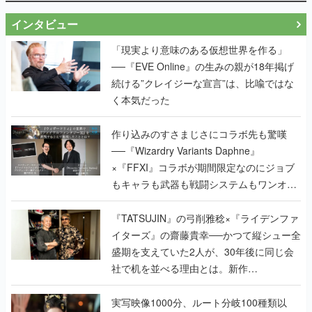
インタビュー
「現実より意味のある仮想世界を作る」
──『EVE Online』の生みの親が18年掲げ
続ける”クレイジーな宣言”は、比喩ではな
く本気だった
作り込みのすさまじさにコラボ先も驚嘆
──『Wizardry Variants Daphne』
×『FFXI』コラボが期間限定なのにジョブ
もキャラも武器も戦闘システムもワンオフ
で作り込まれた理由を両ディレクターに聞
く
『TATSUJIN』の弓削雅稔×『ライデンファ
イターズ』の齋藤貴幸──かつて縦シュー全
盛期を支えていた2人が、30年後に同じ会
社で机を並べる理由とは。新作
『TATSUJIN EXTREME』で初タッグを組
んだレジェンド2人に訊く開発秘話
実写映像1000分、ルート分岐100種類以