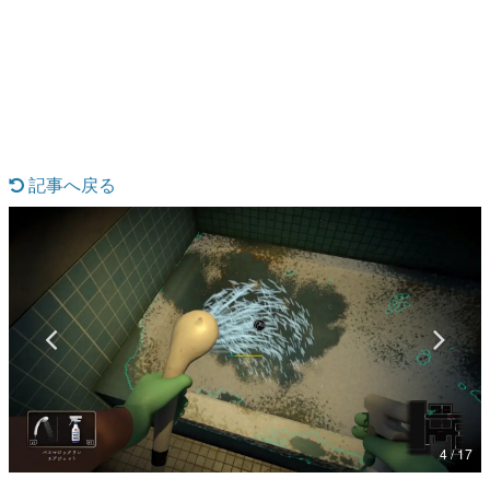
日本のコンテンツ産業やカルチャーに与えた影響を探る企
画です。
日本モバイルゲーム産業史
日本のモバイルゲーム史における主要なトピック・タイト
ルを網羅するほか、開発者へのインタビューや識者による
解説を掲載。約20年の歴史が一望できる決定版！
若ゲのいたり〜ゲームクリエイターの青春〜
『うつヌケ』『ペンと箸』等で知られるマンガ家・田中圭
記事へ戻る
一先生によるゲーム業界レポートマンガです。
なんでゲームは面白い？
ゲーム開発者・hamatsu氏がゲームの魅力を画面や操作の
具体的な形から解き明かしていく、硬派で骨太な評論連載
です。
ゲームが変えた日本語
「経験値」「裏技」「ラスボス」… ゲームにまつわる言葉
の起源や用法の変遷を、コンピューター文化史研究家・タ
イニーP氏が徹底調査。
カテゴリ
4 / 17
特集記事