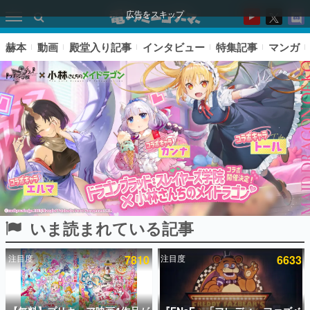
広告をスキップ
赫本
動画
殿堂入り記事
インタビュー
特集記事
マンガ
いま読まれている記事
ピックアップ
注目度
7810
注目度
6633
電ファミのいま読まれている記事ランキング
アプリセール情報