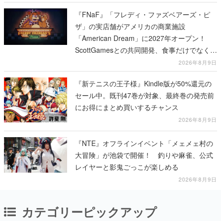
『FNaF』「フレディ・ファズベアーズ・ピ
ザ」の実店舗がアメリカの商業施設
「American Dream」に2027年オープン！
ScottGamesとの共同開発、食事だけでなくス
テージショーや没入型のホラー体験も楽しめ
2026年8月9日
る
『新テニスの王子様』Kindle版が50%還元の
セール中。既刊47巻が対象、最終巻の発売前
にお得にまとめ買いするチャンス
2026年8月9日
『NTE』オフラインイベント「メェメェ村の
大冒険」が池袋で開催！ 釣りや麻雀、公式
レイヤーと影鬼ごっこが楽しめる
2026年8月9日
カテゴリーピックアップ