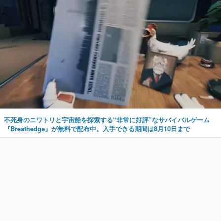
不死身のニワトリと宇宙船を探索する“非常に好評”なサバイバルゲーム
『Breathedge』が無料で配布中。入手できる期間は8月10日まで