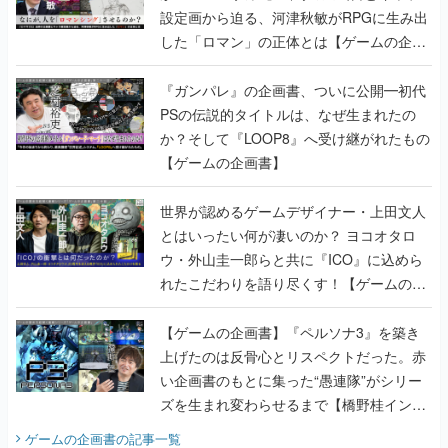
設定画から迫る、河津秋敏がRPGに生み出
した「ロマン」の正体とは【ゲームの企画
書】
『ガンパレ』の企画書、ついに公開━初代
PSの伝説的タイトルは、なぜ生まれたの
か？そして『LOOP8』へ受け継がれたもの
【ゲームの企画書】
世界が認めるゲームデザイナー・上田文人
とはいったい何が凄いのか？ ヨコオタロ
ウ・外山圭一郎らと共に『ICO』に込めら
れたこだわりを語り尽くす！【ゲームの企
画書】
【ゲームの企画書】『ペルソナ3』を築き
上げたのは反骨心とリスペクトだった。赤
い企画書のもとに集った“愚連隊”がシリー
ズを生まれ変わらせるまで【橋野桂インタ
ビュー】
ゲームの企画書
の記事一覧