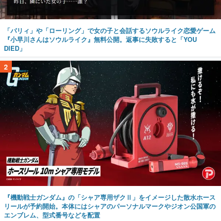
「パリィ」や「ローリング」で女の子と会話するソウルライク恋愛ゲーム
『小早川さんはソウルライク』無料公開。返事に失敗すると「YOU
DIED」
2
『機動戦士ガンダム』の「シャア専用ザクⅡ」をイメージした散水ホース
リールが予約開始。本体にはシャアのパーソナルマークやジオン公国軍の
エンブレム、型式番号などを配置