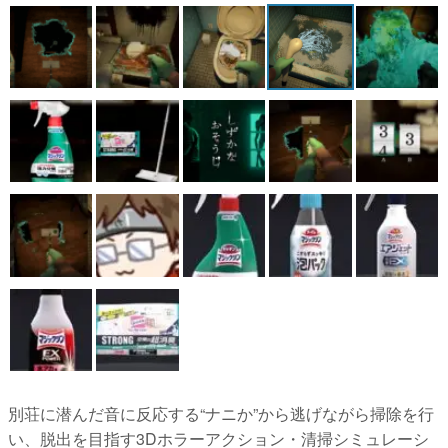
マンガ
女性向け
アプリレビュー
その他
電ファミニコゲーマーとは？
運営：株式会社マレ
別荘に潜んだ音に反応する“ナニか”から逃げながら掃除を行
い、脱出を目指す3Dホラーアクション・清掃シミュレーシ