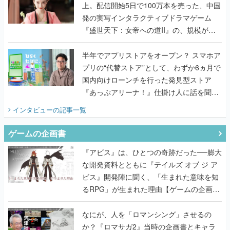
上。配信開始5日で100万本を売った、中国
発の実写インタラクティブドラマゲーム
『盛世天下：女帝への道II』の、規模が違
うこだわりをプロデューサーに聞いた
半年でアプリストアをオープン？ スマホア
プリの“代替ストア”として、わずか6ヵ月で
国内向けローンチを行った発見型ストア
『あっぷアリーナ！』仕掛け人に話を聞い
てみた
インタビュー
の記事一覧
ゲームの企画書
『アビス』は、ひとつの奇跡だった──膨大
な開発資料とともに『テイルズ オブ ジ ア
ビス』開発陣に聞く、「生まれた意味を知
るRPG」が生まれた理由【ゲームの企画
書】
なにが、人を「ロマンシング」させるの
か？『ロマサガ2』当時の企画書とキャラ