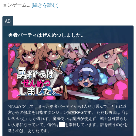
ョンゲーム...
[続きを読む]
AD
勇者パーティはぜんめつしました。
“ぜんめつ”してしまった勇者パーティから1人だけ選んで、ともに迷
宮からの脱出を目指すダンジョン探索RPGです。 ただし勇者は「は
い/いいえ」しか喋れず、魔法使いは魔法が使えず、戦士は可愛らし
い人形になっていて、僧侶は██を崇拝しています。誰を救うのかを
選ぶのは、あなたです。