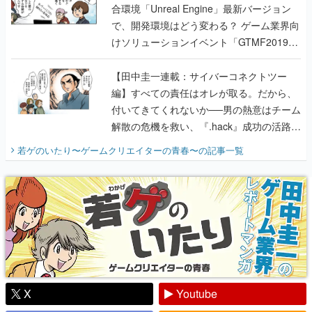
合環境「Unreal Engine」最新バージョン
で、開発環境はどう変わる？ ゲーム業界向
けソリューションイベント「GTMF2019」
に行って、より理解を深めよう【PR】
【田中圭一連載：サイバーコネクトツー
編】すべての責任はオレが取る。だから、
付いてきてくれないか──男の熱意はチーム
解散の危機を救い、『.hack』成功の活路を
開く。業界の快男児・松山 洋に流れる血は
若ゲのいたり〜ゲームクリエイターの青春〜
の記事一覧
『少年ジャンプ』色だった【若ゲのいた
り】
X
Youtube