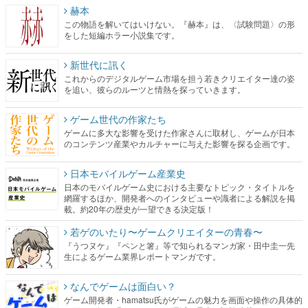
赫本
この物語を解いてはいけない。『赫本』は、〈試験問題〉の形
をした短編ホラー小説集です。
新世代に訊く
これからのデジタルゲーム市場を担う若きクリエイター達の姿
を追い、彼らのルーツと情熱を探っていきます。
ゲーム世代の作家たち
ゲームに多大な影響を受けた作家さんに取材し、ゲームが日本
のコンテンツ産業やカルチャーに与えた影響を探る企画です。
日本モバイルゲーム産業史
日本のモバイルゲーム史における主要なトピック・タイトルを
網羅するほか、開発者へのインタビューや識者による解説を掲
載。約20年の歴史が一望できる決定版！
若ゲのいたり〜ゲームクリエイターの青春〜
『うつヌケ』『ペンと箸』等で知られるマンガ家・田中圭一先
生によるゲーム業界レポートマンガです。
なんでゲームは面白い？
ゲーム開発者・hamatsu氏がゲームの魅力を画面や操作の具体的