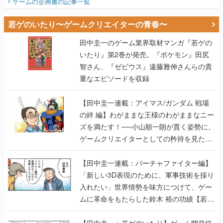
ゲームの企画書
の記事一覧
若ゲのいたり〜ゲームクリエイターの青春〜
田中圭一のゲーム業界取材マンガ『若ゲの
いたり』第2巻が発売。『ポケモン』田尻
智さん、『ゼビウス』遠藤雅伸さんらの貴
重なエピソードを収録
【田中圭一連載：アイマス/ガンダム 戦場
の絆 編】わがままな王様のわがままなニー
ズを満たす！──小山順一朗が貫く姿勢に、
ゲームクリエイターとしての矜持を見た
【若ゲのいたり最終回】
【田中圭一連載：バーチャファイター編】
「新しい3D表現のために、軍事技術を採り
入れたい」世界情勢を味方につけて、ゲー
ムに革命をもたらした鈴木 裕の功績【若ゲ
のいたり】