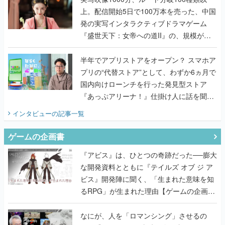
上。配信開始5日で100万本を売った、中国
発の実写インタラクティブドラマゲーム
『盛世天下：女帝への道II』の、規模が違
うこだわりをプロデューサーに聞いた
半年でアプリストアをオープン？ スマホア
プリの“代替ストア”として、わずか6ヵ月で
国内向けローンチを行った発見型ストア
『あっぷアリーナ！』仕掛け人に話を聞い
てみた
インタビュー
の記事一覧
ゲームの企画書
『アビス』は、ひとつの奇跡だった──膨大
な開発資料とともに『テイルズ オブ ジ ア
ビス』開発陣に聞く、「生まれた意味を知
るRPG」が生まれた理由【ゲームの企画
書】
なにが、人を「ロマンシング」させるの