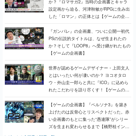
か？『ロマサガ2』当時の企画書とキャラ
設定画から迫る、河津秋敏がRPGに生み出
した「ロマン」の正体とは【ゲームの企画
書】
『ガンパレ』の企画書、ついに公開━初代
PSの伝説的タイトルは、なぜ生まれたの
か？そして『LOOP8』へ受け継がれたもの
【ゲームの企画書】
世界が認めるゲームデザイナー・上田文人
とはいったい何が凄いのか？ ヨコオタロ
ウ・外山圭一郎らと共に『ICO』に込めら
れたこだわりを語り尽くす！【ゲームの企
画書】
【ゲームの企画書】『ペルソナ3』を築き
上げたのは反骨心とリスペクトだった。赤
い企画書のもとに集った“愚連隊”がシリー
ズを生まれ変わらせるまで【橋野桂インタ
ビュー】