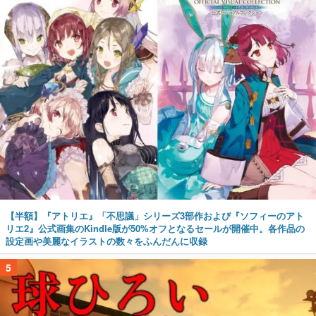
【半額】『アトリエ』「不思議」シリーズ3部作および『ソフィーのアト
リエ2』公式画集のKindle版が50%オフとなるセールが開催中。各作品の
設定画や美麗なイラストの数々をふんだんに収録
5