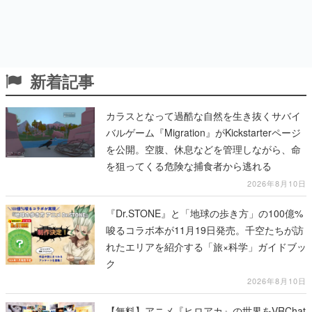
新着記事
カラスとなって過酷な自然を生き抜くサバイ
バルゲーム『Migration』がKickstarterページ
を公開。空腹、休息などを管理しながら、命
を狙ってくる危険な捕食者から逃れる
2026年8月10日
『Dr.STONE』と「地球の歩き方」の100億%
唆るコラボ本が11月19日発売。千空たちが訪
れたエリアを紹介する「旅×科学」ガイドブッ
ク
2026年8月10日
【無料】アニメ『ヒロアカ』の世界をVRChat