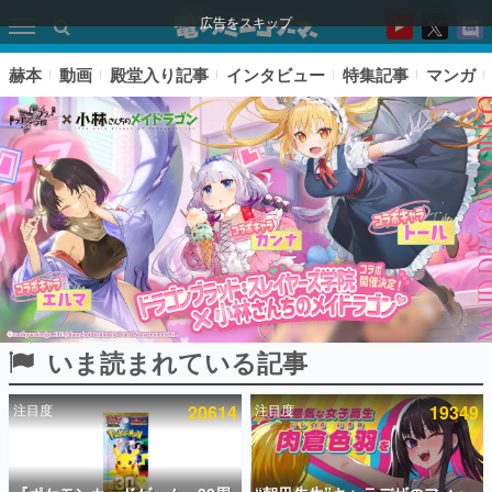
広告をスキップ
赫本
動画
殿堂入り記事
インタビュー
特集記事
マンガ
いま読まれている記事
ピックアップ
注目度
20614
注目度
19349
電ファミのいま読まれている記事ランキング
アプリセール情報