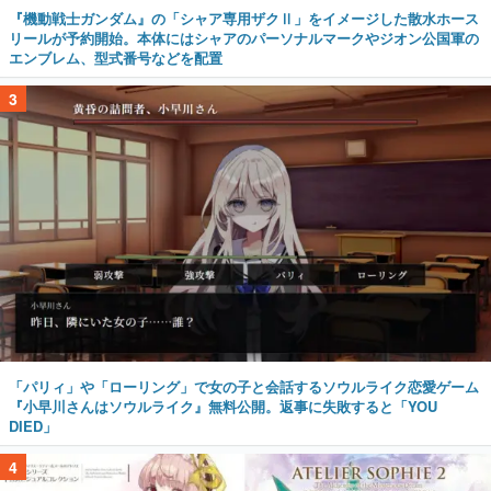
『機動戦士ガンダム』の「シャア専用ザクⅡ」をイメージした散水ホース
リールが予約開始。本体にはシャアのパーソナルマークやジオン公国軍の
エンブレム、型式番号などを配置
3
「パリィ」や「ローリング」で女の子と会話するソウルライク恋愛ゲーム
『小早川さんはソウルライク』無料公開。返事に失敗すると「YOU
DIED」
4