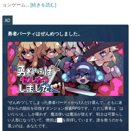
ョンゲーム...
[続きを読む]
AD
勇者パーティはぜんめつしました。
“ぜんめつ”してしまった勇者パーティから1人だけ選んで、ともに迷
宮からの脱出を目指すダンジョン探索RPGです。 ただし勇者は「は
い/いいえ」しか喋れず、魔法使いは魔法が使えず、戦士は可愛らし
い人形になっていて、僧侶は██を崇拝しています。誰を救うのかを
選ぶのは、あなたです。