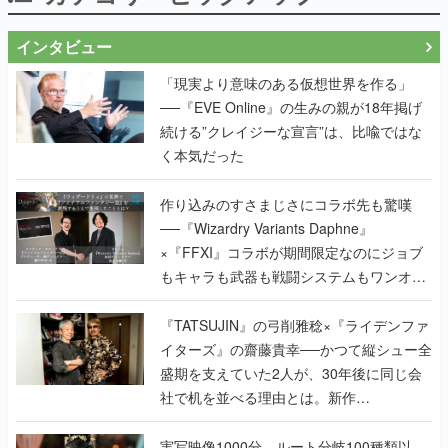
インタビュー
「現実より意味のある仮想世界を作る」
──『EVE Online』の生みの親が18年掲げ
続ける”クレイジーな宣言”は、比喩ではな
く本気だった
作り込みのすさまじさにコラボ先も驚嘆
──『Wizardry Variants Daphne』
×『FFXI』コラボが期間限定なのにジョブ
もキャラも武器も戦闘システムもワンオフ
で作り込まれた理由を両ディレクターに聞
く
『TATSUJIN』の弓削雅稔×『ライデンファ
イターズ』の齋藤貴幸──かつて縦シュー全
盛期を支えていた2人が、30年後に同じ会
社で机を並べる理由とは。新作
『TATSUJIN EXTREME』で初タッグを組
んだレジェンド2人に訊く開発秘話
実写映像1000分、ルート分岐100種類以