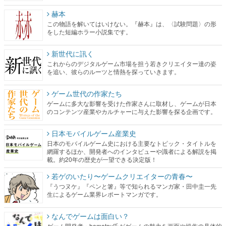
赫本
この物語を解いてはいけない。『赫本』は、〈試験問題〉の形
をした短編ホラー小説集です。
新世代に訊く
これからのデジタルゲーム市場を担う若きクリエイター達の姿
を追い、彼らのルーツと情熱を探っていきます。
ゲーム世代の作家たち
ゲームに多大な影響を受けた作家さんに取材し、ゲームが日本
のコンテンツ産業やカルチャーに与えた影響を探る企画です。
日本モバイルゲーム産業史
日本のモバイルゲーム史における主要なトピック・タイトルを
網羅するほか、開発者へのインタビューや識者による解説を掲
載。約20年の歴史が一望できる決定版！
若ゲのいたり〜ゲームクリエイターの青春〜
『うつヌケ』『ペンと箸』等で知られるマンガ家・田中圭一先
生によるゲーム業界レポートマンガです。
なんでゲームは面白い？
ゲーム開発者・hamatsu氏がゲームの魅力を画面や操作の具体的