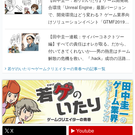
【田中圭一：若ゲのいたり】ゲーム開発統
合環境「Unreal Engine」最新バージョン
で、開発環境はどう変わる？ ゲーム業界向
けソリューションイベント「GTMF2019」
に行って、より理解を深めよう【PR】
【田中圭一連載：サイバーコネクトツー
編】すべての責任はオレが取る。だから、
付いてきてくれないか──男の熱意はチーム
解散の危機を救い、『.hack』成功の活路を
開く。業界の快男児・松山 洋に流れる血は
若ゲのいたり〜ゲームクリエイターの青春〜
の記事一覧
『少年ジャンプ』色だった【若ゲのいた
り】
X
Youtube