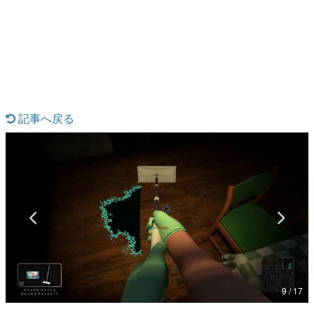
日本のコンテンツ産業やカルチャーに与えた影響を探る企
画です。
日本モバイルゲーム産業史
日本のモバイルゲーム史における主要なトピック・タイト
ルを網羅するほか、開発者へのインタビューや識者による
解説を掲載。約20年の歴史が一望できる決定版！
若ゲのいたり〜ゲームクリエイターの青春〜
『うつヌケ』『ペンと箸』等で知られるマンガ家・田中圭
記事へ戻る
一先生によるゲーム業界レポートマンガです。
なんでゲームは面白い？
ゲーム開発者・hamatsu氏がゲームの魅力を画面や操作の
具体的な形から解き明かしていく、硬派で骨太な評論連載
です。
ゲームが変えた日本語
「経験値」「裏技」「ラスボス」… ゲームにまつわる言葉
の起源や用法の変遷を、コンピューター文化史研究家・タ
イニーP氏が徹底調査。
カテゴリ
9 / 17
特集記事