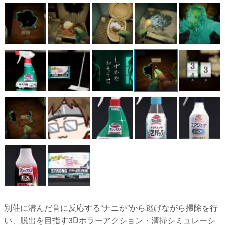
マンガ
女性向け
アプリレビュー
その他
電ファミニコゲーマーとは？
運営：株式会社マレ
別荘に潜んだ音に反応する“ナニか”から逃げながら掃除を行
い、脱出を目指す3Dホラーアクション・清掃シミュレーシ