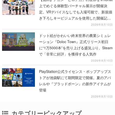
上でめぐる体験型バーチャル展示が開催決
定。VRデバイスなしでも入場可能で、新規描
き下ろしキービジュアルを使用した開催記念
グッズも販売
2026年8月10日
ドット絵がかわいい終末世界の農業シミュレ
ーション『Doloc Town』正式リリース初日
に“1万5000本”を売り上げる盛況ぶり。Steam
で「非常に好評」を獲得する人気作
2026年8月10日
PlayStation公式ライセンス・ポップアップス
トアが池袋駅にて期間限定で開催。夏のアパ
レルや『ブラッドボーン』の新作アイテムが
登場
2026年8月10日
カテゴリーピックアップ