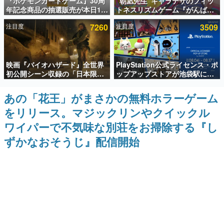
『ポケモンカードゲーム』30周
“朝凪先生”キャラデザのフィッ
年記念商品の抽選販売が本日12
トネスリズムゲーム『がんば
インタビュー
時より開始。拡張パック「30th
れ！チアリズム』Steamストア
注目度
7260
注目度
3509
CELEBRATION」のボックス
ページが公開。キャラクターの
連載・特集一覧
に、「プレミアムデッキセット
CVは陽向葵ゅかさん
エーフィ・ブラッキー」
「FUTURISTIC BOX」の計3商
殿堂入り記事
品
映画『バイオハザード』全世界
PlayStation公式ライセンス・ポ
SNS拡散数が数千以上！ ページビュー数万以上！ などな
ど。多くの人々に読まれた、電ファミ渾身の“殿堂入り”記
初公開シーン収録の「日本限
ップアップストアが池袋駅にて
事をまとめました。
定」予告映像が解禁。バイオの
期間限定で開催。夏のアパレル
日（8月10日）にあわせて、
や『ブラッドボーン』の新作ア
あの「花王」がまさかの無料ホラーゲーム
ゲームの企画書
「ラクーンシティ総合病院」へ
イテムが登場
名作ゲームクリエイターの方々に製作時のエピソードをお
をリリース。マジックリンやクイックル
行く配達人の姿が披露
聞きし、ヒットする企画（ゲーム）とは何か？を探ってい
きます。
ワイパーで不気味な別荘をお掃除する『し
赫本
ずかなおそうじ』配信開始
この物語を解いてはいけない。『赫本』は、〈試験問題〉
の形をした短編ホラー小説集です。
新世代に訊く
これからのデジタルゲーム市場を担う若きクリエイター達
の姿を追い、彼らのルーツと情熱を探っていきます。
ゲーム世代の作家たち
ゲームに多大な影響を受けた作家さんに取材し、ゲームが