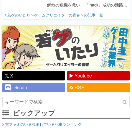
解散の危機を救い、『.hack』成功の活路を
開く。業界の快男児・松山 洋に流れる血は
若ゲのいたり〜ゲームクリエイターの青春〜
の記事一覧
『少年ジャンプ』色だった【若ゲのいた
り】
X
Youtube
Discord
RSS
ピックアップ
電ファミのいま読まれている記事ランキング