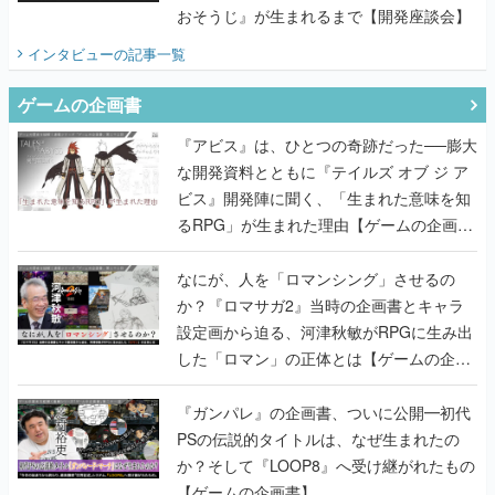
おそうじ』が生まれるまで【開発座談会】
インタビュー
の記事一覧
ゲームの企画書
『アビス』は、ひとつの奇跡だった──膨大
な開発資料とともに『テイルズ オブ ジ ア
ビス』開発陣に聞く、「生まれた意味を知
るRPG」が生まれた理由【ゲームの企画
書】
なにが、人を「ロマンシング」させるの
か？『ロマサガ2』当時の企画書とキャラ
設定画から迫る、河津秋敏がRPGに生み出
した「ロマン」の正体とは【ゲームの企画
書】
『ガンパレ』の企画書、ついに公開━初代
PSの伝説的タイトルは、なぜ生まれたの
か？そして『LOOP8』へ受け継がれたもの
【ゲームの企画書】