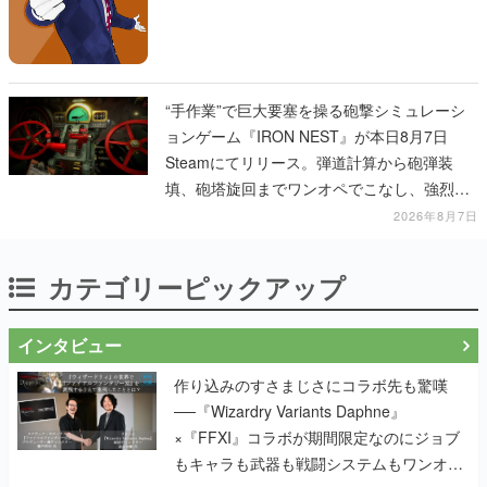
“手作業”で巨大要塞を操る砲撃シミュレーシ
ョンゲーム『IRON NEST』が本日8月7日
Steamにてリリース。弾道計算から砲弾装
填、砲塔旋回までワンオペでこなし、強烈な
一撃をブチかませるロマンある作品
2026年8月7日
カテゴリーピックアップ
インタビュー
作り込みのすさまじさにコラボ先も驚嘆
──『Wizardry Variants Daphne』
×『FFXI』コラボが期間限定なのにジョブ
もキャラも武器も戦闘システムもワンオフ