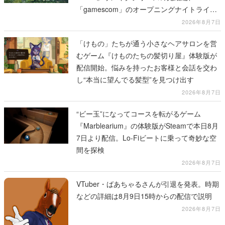
「gamescom」のオープニングナイトライブ
にてディレクターの浜口直樹氏が登壇する予
2026年8月7日
定
「けもの」たちが通う小さなヘアサロンを営
むゲーム『けものたちの髪切り屋』体験版が
配信開始。悩みを持ったお客様と会話を交わ
し“本当に望んでる髪型”を見つけ出す
2026年8月7日
“ビー玉”になってコースを転がるゲーム
『Marblearium』の体験版がSteamで本日8月
7日より配信。Lo-Fiビートに乗って奇妙な空
間を探検
2026年8月7日
VTuber・ばあちゃるさんが引退を発表。時期
などの詳細は8月9日15時からの配信で説明
2026年8月7日