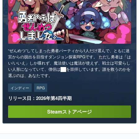
“ぜんめつ”してしまった勇者パーティから1人だけ選んで、ともに迷
宮からの脱出を目指すダンジョン探索RPGです。 ただし勇者は「は
い/いいえ」しか喋れず、魔法使いは魔法が使えず、戦士は可愛らし
い人形になっていて、僧侶は██を崇拝しています。誰を救うのかを
選ぶのは、あなたです。
インディー
RPG
リリース日：2026年第4四半期
Steamストアページ