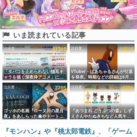
インタビュー
連載・特集一覧
いま読まれている記事
殿堂入り記事
SNS拡散数が数千以上！ ページビュー数万以上！ などな
ど。多くの人々に読まれた、電ファミ渾身の“殿堂入り”記
注目度
41712
注目度
10516
事をまとめました。
ゲームの企画書
名作ゲームクリエイターの方々に製作時のエピソードをお
聞きし、ヒットする企画（ゲーム）とは何か？を探ってい
「タバコを止められない猫耳キ
VTuber・ばあちゃるさんが引退
きます。
ャラを描く深夜枠アニメ」に視
を発表。時期などの詳細は8月9
聴者の一部から批判意見。違法
日15時からの配信で説明
赫本
注目度
7755
注目度
4356
薬物の使用と思しき描写も含め
この物語を解いてはいけない。『赫本』は、〈試験問題〉
て、BPOが議論を交わす
の形をした短編ホラー小説集です。
新世代に訊く
ゴッホの名画『ローヌ川の星月
『あつまれ どうぶつの森』しず
これからのデジタルゲーム市場を担う若きクリエイター達
夜』をあしらった傘やトートバ
えさんやたぬきちなど人気キャ
の姿を追い、彼らのルーツと情熱を探っていきます。
ッグなどが登場。8月7日21時よ
ラクターのフロッキードールが9
り2日間限定で予約販売
月に発売開始。「とたけけ」や
『モンハン』や『桃太郎電鉄』、「ゲーム
ゲーム世代の作家たち
「ちゃちゃまる」も
ゲームに多大な影響を受けた作家さんに取材し、ゲームが