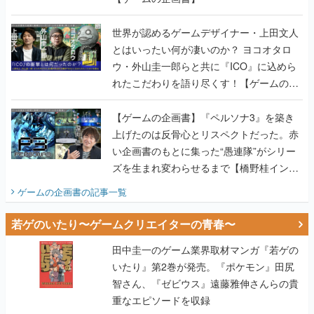
世界が認めるゲームデザイナー・上田文人
とはいったい何が凄いのか？ ヨコオタロ
ウ・外山圭一郎らと共に『ICO』に込めら
れたこだわりを語り尽くす！【ゲームの企
画書】
【ゲームの企画書】『ペルソナ3』を築き
上げたのは反骨心とリスペクトだった。赤
い企画書のもとに集った“愚連隊”がシリー
ズを生まれ変わらせるまで【橋野桂インタ
ビュー】
ゲームの企画書
の記事一覧
若ゲのいたり〜ゲームクリエイターの青春〜
田中圭一のゲーム業界取材マンガ『若ゲの
いたり』第2巻が発売。『ポケモン』田尻
智さん、『ゼビウス』遠藤雅伸さんらの貴
重なエピソードを収録