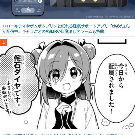
ハローキティやポムポムプリンと眠れる睡眠サポートアプリ『ゆめたび』
が配信中。キャラごとのASMRや目覚ましアラームも搭載
4