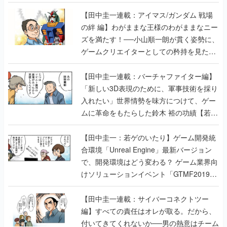
【田中圭一連載：アイマス/ガンダム 戦場
の絆 編】わがままな王様のわがままなニー
ズを満たす！──小山順一朗が貫く姿勢に、
ゲームクリエイターとしての矜持を見た
【若ゲのいたり最終回】
【田中圭一連載：バーチャファイター編】
「新しい3D表現のために、軍事技術を採り
入れたい」世界情勢を味方につけて、ゲー
ムに革命をもたらした鈴木 裕の功績【若ゲ
のいたり】
【田中圭一：若ゲのいたり】ゲーム開発統
合環境「Unreal Engine」最新バージョン
で、開発環境はどう変わる？ ゲーム業界向
けソリューションイベント「GTMF2019」
に行って、より理解を深めよう【PR】
【田中圭一連載：サイバーコネクトツー
編】すべての責任はオレが取る。だから、
付いてきてくれないか──男の熱意はチーム