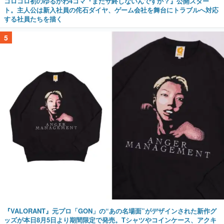
コロコロ初のゆるかわ4コマ『まだサ終しないんですか？』公開スター
ト。主人公は新入社員の侘石ダイヤ、ゲーム会社を舞台にトラブルへ対応
する社員たちを描く
5
『VALORANT』元プロ「GON」の“あの名場面”がデザインされた新作グ
ッズが本日8月5日より期間限定で発売。Tシャツやコインケース、アクキ