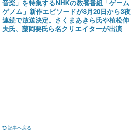
音楽」を特集するNHKの教養番組「ゲーム
日本のコンテンツ産業やカルチャーに与えた影響を探る企
ゲノム」新作エピソードが8月20日から3夜
画です。
連続で放送決定。さくまあきら氏や植松伸
日本モバイルゲーム産業史
日本のモバイルゲーム史における主要なトピック・タイト
夫氏、藤岡要氏ら名クリエイターが出演
ルを網羅するほか、開発者へのインタビューや識者による
解説を掲載。約20年の歴史が一望できる決定版！
若ゲのいたり〜ゲームクリエイターの青春〜
『うつヌケ』『ペンと箸』等で知られるマンガ家・田中圭
一先生によるゲーム業界レポートマンガです。
なんでゲームは面白い？
ゲーム開発者・hamatsu氏がゲームの魅力を画面や操作の
具体的な形から解き明かしていく、硬派で骨太な評論連載
です。
ゲームが変えた日本語
「経験値」「裏技」「ラスボス」… ゲームにまつわる言葉
の起源や用法の変遷を、コンピューター文化史研究家・タ
イニーP氏が徹底調査。
カテゴリ
記事へ戻る
特集記事