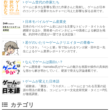
ゲーム世代の作家たち
ゲームに多大な影響を受けた作家さんに取材し、ゲームが日本
のコンテンツ産業やカルチャーに与えた影響を探る企画です。
日本モバイルゲーム産業史
日本のモバイルゲーム史における主要なトピック・タイトルを
網羅するほか、開発者へのインタビューや識者による解説を掲
載。約20年の歴史が一望できる決定版！
若ゲのいたり〜ゲームクリエイターの青春〜
『うつヌケ』『ペンと箸』等で知られるマンガ家・田中圭一先
生によるゲーム業界レポートマンガです。
なんでゲームは面白い？
ゲーム開発者・hamatsu氏がゲームの魅力を画面や操作の具体的
な形から解き明かしていく、硬派で骨太な評論連載です。
ゲームが変えた日本語
「経験値」「裏技」「ラスボス」… ゲームにまつわる言葉の起
源や用法の変遷を、コンピューター文化史研究家・タイニーP氏
が徹底調査。
カテゴリ