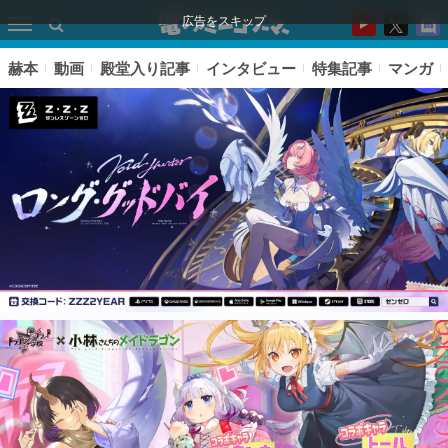
広告をスキップ
赫本
動画
殿堂入り記事
インタビュー
特集記事
マンガ
ピックアップ
電ファミのいま読まれている記事ランキング
アプリセール情報