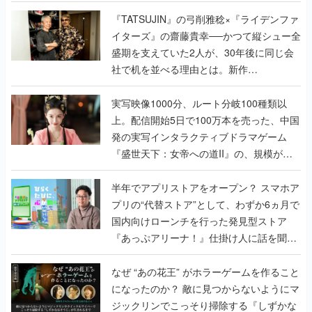
で作り込まれた理由を両ディレクターに聞
く
『TATSUJIN』の弓削雅稔×『ライデンファ
イターズ』の齋藤貴幸──かつて縦シュー全
盛期を支えていた2人が、30年後に同じ会
社で机を並べる理由とは。新作
『TATSUJIN EXTREME』で初タッグを組
んだレジェンド2人に訊く開発秘話
実写映像1000分、ルート分岐100種類以
上。配信開始5日で100万本を売った、中国
発の実写インタラクティブドラマゲーム
『盛世天下：女帝への道II』の、規模が違
うこだわりをプロデューサーに聞いた
半年でアプリストアをオープン？ スマホア
プリの“代替ストア”として、わずか6ヵ月で
国内向けローンチを行った発見型ストア
『あっぷアリーナ！』仕掛け人に話を聞い
てみた
なぜ “あの花王” がホラーゲームを作ること
になったのか？ 敵に見つからないようにマ
ジックリンでこっそり掃除する『しずかな