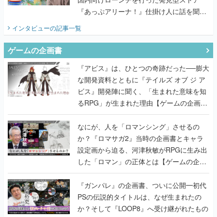
『あっぷアリーナ！』仕掛け人に話を聞い
てみた
インタビュー
の記事一覧
ゲームの企画書
『アビス』は、ひとつの奇跡だった──膨大
な開発資料とともに『テイルズ オブ ジ ア
ビス』開発陣に聞く、「生まれた意味を知
るRPG」が生まれた理由【ゲームの企画
書】
なにが、人を「ロマンシング」させるの
か？『ロマサガ2』当時の企画書とキャラ
設定画から迫る、河津秋敏がRPGに生み出
した「ロマン」の正体とは【ゲームの企画
書】
『ガンパレ』の企画書、ついに公開━初代
PSの伝説的タイトルは、なぜ生まれたの
か？そして『LOOP8』へ受け継がれたもの