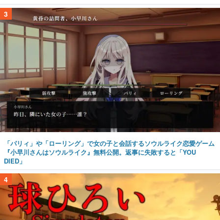
3
「パリィ」や「ローリング」で女の子と会話するソウルライク恋愛ゲーム
『小早川さんはソウルライク』無料公開。返事に失敗すると「YOU
DIED」
4