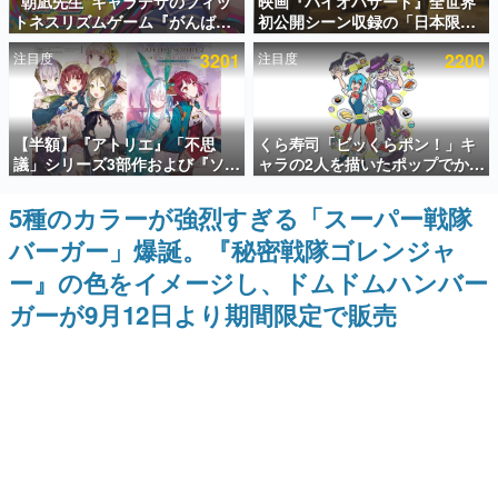
“朝凪先生”キャラデザのフィッ
映画『バイオハザード』全世界
トネスリズムゲーム『がんば
初公開シーン収録の「日本限
インタビュー
れ！チアリズム』Steamストア
定」予告映像が解禁。バイオの
注目度
3201
注目度
2200
ページが公開。キャラクターの
日（8月10日）にあわせて、
連載・特集一覧
CVは陽向葵ゅかさん
「ラクーンシティ総合病院」へ
行く配達人の姿が披露
殿堂入り記事
【半額】『アトリエ』「不思
くら寿司「ビッくらポン！」キ
SNS拡散数が数千以上！ ページビュー数万以上！ などな
ど。多くの人々に読まれた、電ファミ渾身の“殿堂入り”記
議」シリーズ3部作および『ソフ
ャラの2人を描いたポップでかわ
事をまとめました。
ィーのアトリエ2』公式画集の
いいコラボイラストが公開。コ
Kindle版が50%オフとなるセー
ラボイラストを使用した限定T
5種のカラーが強烈すぎる「スーパー戦隊
ゲームの企画書
ルが開催中。各作品の設定画や
シャツ&ステッカーがアソビシ
名作ゲームクリエイターの方々に製作時のエピソードをお
バーガー」爆誕。『秘密戦隊ゴレンジャ
美麗なイラストの数々をふんだ
ステム主催「Akaku展」にて販
聞きし、ヒットする企画（ゲーム）とは何か？を探ってい
んに収録
売へ
きます。
ー』の色をイメージし、ドムドムハンバー
赫本
ガーが9月12日より期間限定で販売
この物語を解いてはいけない。『赫本』は、〈試験問題〉
の形をした短編ホラー小説集です。
新世代に訊く
これからのデジタルゲーム市場を担う若きクリエイター達
の姿を追い、彼らのルーツと情熱を探っていきます。
ゲーム世代の作家たち
ゲームに多大な影響を受けた作家さんに取材し、ゲームが