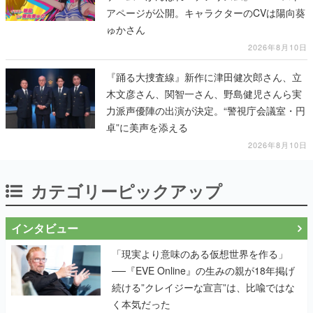
アページが公開。キャラクターのCVは陽向葵
ゅかさん
2026年8月10日
『踊る大捜査線』新作に津田健次郎さん、立
木文彦さん、関智一さん、野島健児さんら実
力派声優陣の出演が決定。“警視庁会議室・円
卓”に美声を添える
2026年8月10日
カテゴリーピックアップ
インタビュー
「現実より意味のある仮想世界を作る」
──『EVE Online』の生みの親が18年掲げ
続ける”クレイジーな宣言”は、比喩ではな
く本気だった