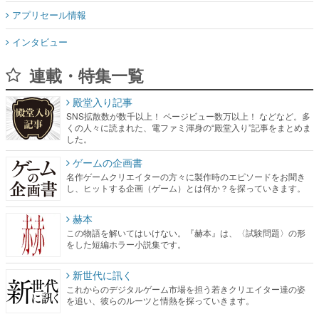
アプリセール情報
インタビュー
連載・特集一覧
殿堂入り記事
SNS拡散数が数千以上！ ページビュー数万以上！ などなど。多
くの人々に読まれた、電ファミ渾身の“殿堂入り”記事をまとめま
した。
ゲームの企画書
名作ゲームクリエイターの方々に製作時のエピソードをお聞き
し、ヒットする企画（ゲーム）とは何か？を探っていきます。
赫本
この物語を解いてはいけない。『赫本』は、〈試験問題〉の形
をした短編ホラー小説集です。
新世代に訊く
これからのデジタルゲーム市場を担う若きクリエイター達の姿
を追い、彼らのルーツと情熱を探っていきます。