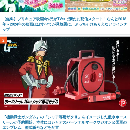
【無料】プリキュア映画4作品がTVerで新たに配信スタート！なんと2018
年～2024年の映画ほぼすべてが見放題に、ぶっちゃけありえないラインナ
ップ
2
『機動戦士ガンダム』の「シャア専用ザクⅡ」をイメージした散水ホース
リールが予約開始。本体にはシャアのパーソナルマークやジオン公国軍の
エンブレム、型式番号などを配置