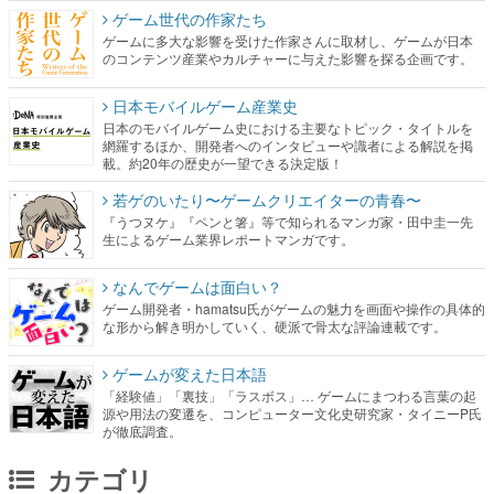
ゲーム世代の作家たち
ゲームに多大な影響を受けた作家さんに取材し、ゲームが日本
のコンテンツ産業やカルチャーに与えた影響を探る企画です。
日本モバイルゲーム産業史
日本のモバイルゲーム史における主要なトピック・タイトルを
網羅するほか、開発者へのインタビューや識者による解説を掲
載。約20年の歴史が一望できる決定版！
若ゲのいたり〜ゲームクリエイターの青春〜
『うつヌケ』『ペンと箸』等で知られるマンガ家・田中圭一先
生によるゲーム業界レポートマンガです。
なんでゲームは面白い？
ゲーム開発者・hamatsu氏がゲームの魅力を画面や操作の具体的
な形から解き明かしていく、硬派で骨太な評論連載です。
ゲームが変えた日本語
「経験値」「裏技」「ラスボス」… ゲームにまつわる言葉の起
源や用法の変遷を、コンピューター文化史研究家・タイニーP氏
が徹底調査。
カテゴリ