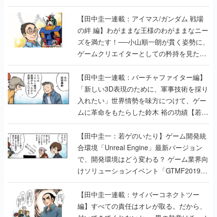
【田中圭一連載：アイマス/ガンダム 戦場
の絆 編】わがままな王様のわがままなニー
ズを満たす！──小山順一朗が貫く姿勢に、
ゲームクリエイターとしての矜持を見た
【若ゲのいたり最終回】
【田中圭一連載：バーチャファイター編】
「新しい3D表現のために、軍事技術を採り
入れたい」世界情勢を味方につけて、ゲー
ムに革命をもたらした鈴木 裕の功績【若ゲ
のいたり】
【田中圭一：若ゲのいたり】ゲーム開発統
合環境「Unreal Engine」最新バージョン
で、開発環境はどう変わる？ ゲーム業界向
けソリューションイベント「GTMF2019」
に行って、より理解を深めよう【PR】
【田中圭一連載：サイバーコネクトツー
編】すべての責任はオレが取る。だから、