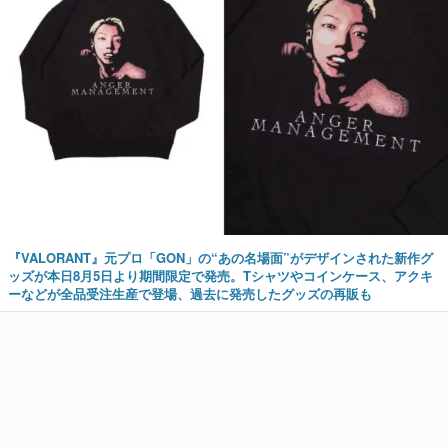
『VALORANT』元プロ「GON」の“あの名場面”がデザインされた新作グ
ッズが本日8月5日より期間限定で発売。Tシャツやコインケース、アクキ
ーなどが全品受注生産で登場、過去に発売したグッズの再販も