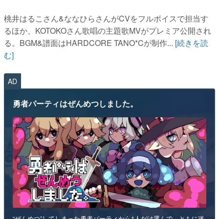
桃井はるこさん&ななひらさんがCVをフルボイスで担当す
るほか、KOTOKOさん歌唱の主題歌MVがプレミア公開され
る。BGM&譜面はHARDCORE TANO*Cが制作...
[続きを読
む]
AD
勇者パーティはぜんめつしました。
“ぜんめつ”してしまった勇者パーティから1人だけ選んで、ともに迷