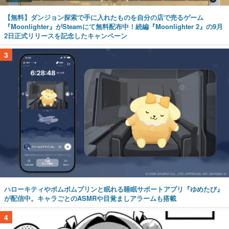
【無料】ダンジョン探索で手に入れたものを自分の店で売るゲーム
『Moonlighter』がSteamにて無料配布中！続編『Moonlighter 2』の9月
2日正式リリースを記念したキャンペーン
3
ハローキティやポムポムプリンと眠れる睡眠サポートアプリ『ゆめたび』
が配信中。キャラごとのASMRや目覚ましアラームも搭載
4