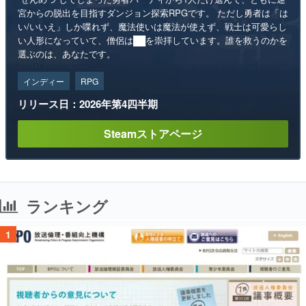
宮からの脱出を目指すダンジョン探索RPGです。 ただし勇者は「は
い/いいえ」しか喋れず、魔法使いは魔法が使えず、戦士は可愛らし
い人形になっていて、僧侶は██を崇拝しています。誰を救うのかを
選ぶのは、あなたです。
インディー
RPG
リリース日：2026年第4四半期
Steamストアページ
ランキング
1