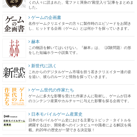
くの人々に読まれた、電ファミ渾身の“殿堂入り”記事をまとめま
した。
ゲームの企画書
名作ゲームクリエイターの方々に製作時のエピソードをお聞き
し、ヒットする企画（ゲーム）とは何か？を探っていきます。
赫本
この物語を解いてはいけない。『赫本』は、〈試験問題〉の形
をした短編ホラー小説集です。
新世代に訊く
これからのデジタルゲーム市場を担う若きクリエイター達の姿
を追い、彼らのルーツと情熱を探っていきます。
ゲーム世代の作家たち
ゲームに多大な影響を受けた作家さんに取材し、ゲームが日本
のコンテンツ産業やカルチャーに与えた影響を探る企画です。
日本モバイルゲーム産業史
日本のモバイルゲーム史における主要なトピック・タイトルを
網羅するほか、開発者へのインタビューや識者による解説を掲
載。約20年の歴史が一望できる決定版！