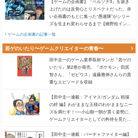
【ゲームの企画書】『ペルソナ3』を築き
上げたのは反骨心とリスペクトだった。赤
い企画書のもとに集った“愚連隊”がシリー
ズを生まれ変わらせるまで【橋野桂インタ
ビュー】
ゲームの企画書
の記事一覧
若ゲのいたり〜ゲームクリエイターの青春〜
田中圭一のゲーム業界取材マンガ『若ゲの
いたり』第2巻が発売。『ポケモン』田尻
智さん、『ゼビウス』遠藤雅伸さんらの貴
重なエピソードを収録
【田中圭一連載：アイマス/ガンダム 戦場
の絆 編】わがままな王様のわがままなニー
ズを満たす！──小山順一朗が貫く姿勢に、
ゲームクリエイターとしての矜持を見た
【若ゲのいたり最終回】
【田中圭一連載：バーチャファイター編】