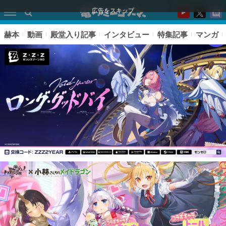
広告をスキップ
赫本
動画
殿堂入り記事
インタビュー
特集記事
マンガ
ピックアップ
電ファミのいま読まれている記事ランキング
アプリセール情報