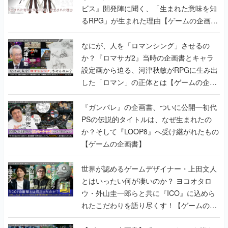
ビス』開発陣に聞く、「生まれた意味を知
るRPG」が生まれた理由【ゲームの企画
書】
なにが、人を「ロマンシング」させるの
か？『ロマサガ2』当時の企画書とキャラ
設定画から迫る、河津秋敏がRPGに生み出
した「ロマン」の正体とは【ゲームの企画
書】
『ガンパレ』の企画書、ついに公開━初代
PSの伝説的タイトルは、なぜ生まれたの
か？そして『LOOP8』へ受け継がれたもの
【ゲームの企画書】
世界が認めるゲームデザイナー・上田文人
とはいったい何が凄いのか？ ヨコオタロ
ウ・外山圭一郎らと共に『ICO』に込めら
れたこだわりを語り尽くす！【ゲームの企
画書】