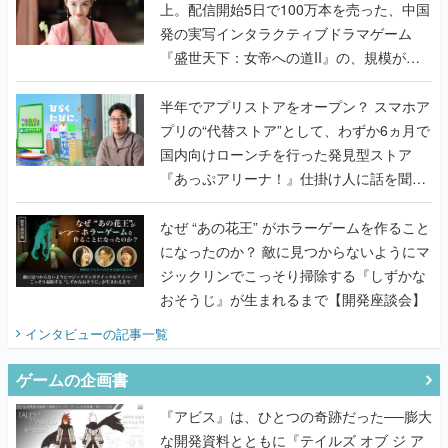
上。配信開始5日で100万本を売った、中国
発の実写インタラクティブドラマゲーム
『盛世天下：女帝への道II』の、規模が違
うこだわりをプロデューサーに聞いた
半年でアプリストアをオープン？ スマホア
プリの“代替ストア”として、わずか6ヵ月で
国内向けローンチを行った発見型ストア
『あっぷアリーナ！』仕掛け人に話を聞い
てみた
なぜ “あの花王” がホラーゲームを作ること
になったのか？ 敵に見つからないようにマ
ジックリンでこっそり掃除する『しずかな
おそうじ』が生まれるまで【開発座談会】
インタビュー
の記事一覧
ゲームの企画書
『アビス』は、ひとつの奇跡だった──膨大
な開発資料とともに『テイルズ オブ ジ ア