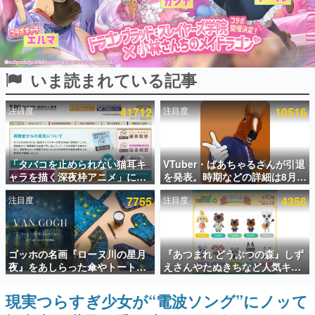
インタビュー
連載・特集一覧
いま読まれている記事
殿堂入り記事
SNS拡散数が数千以上！ ページビュー数万以上！ などな
ど。多くの人々に読まれた、電ファミ渾身の“殿堂入り”記
注目度
41712
注目度
10516
事をまとめました。
ゲームの企画書
名作ゲームクリエイターの方々に製作時のエピソードをお
聞きし、ヒットする企画（ゲーム）とは何か？を探ってい
「タバコを止められない猫耳キ
VTuber・ばあちゃるさんが引退
きます。
ャラを描く深夜枠アニメ」に視
を発表。時期などの詳細は8月9
聴者の一部から批判意見。違法
日15時からの配信で説明
赫本
注目度
7755
注目度
4356
薬物の使用と思しき描写も含め
この物語を解いてはいけない。『赫本』は、〈試験問題〉
て、BPOが議論を交わす
の形をした短編ホラー小説集です。
新世代に訊く
ゴッホの名画『ローヌ川の星月
『あつまれ どうぶつの森』しず
これからのデジタルゲーム市場を担う若きクリエイター達
夜』をあしらった傘やトートバ
えさんやたぬきちなど人気キャ
の姿を追い、彼らのルーツと情熱を探っていきます。
ッグなどが登場。8月7日21時よ
ラクターのフロッキードールが9
り2日間限定で予約販売
月に発売開始。「とたけけ」や
現実つらすぎ少女が“電波ソング”にノッて
ゲーム世代の作家たち
「ちゃちゃまる」も
ゲームに多大な影響を受けた作家さんに取材し、ゲームが