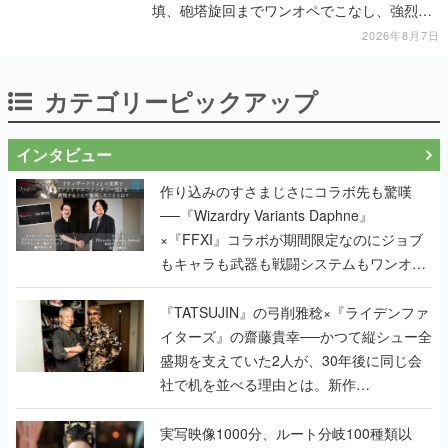
填、砲塔旋回までワンオペでこなし、強烈な
一撃をブチかませるロマンある作品
2026年8月7日
カテゴリーピックアップ
インタビュー
作り込みのすさまじさにコラボ先も驚嘆
──『Wizardry Variants Daphne』
×『FFXI』コラボが期間限定なのにジョブ
もキャラも武器も戦闘システムもワンオフ
で作り込まれた理由を両ディレクターに聞
く
『TATSUJIN』の弓削雅稔×『ライデンファ
イターズ』の齋藤貴幸──かつて縦シュー全
盛期を支えていた2人が、30年後に同じ会
社で机を並べる理由とは。新作
『TATSUJIN EXTREME』で初タッグを組
んだレジェンド2人に訊く開発秘話
実写映像1000分、ルート分岐100種類以