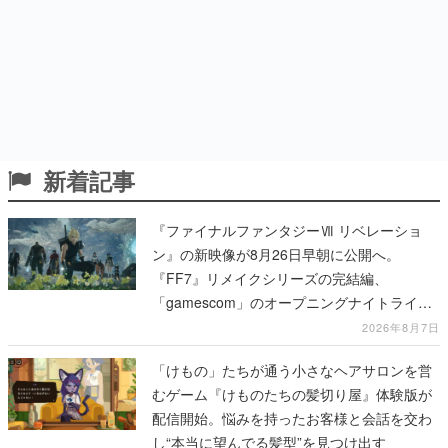
新着記事
『ファイナルファンタジーⅦ リベレーショ
ン』の新映像が8月26日早朝に公開へ。
『FF7』リメイクシリーズの完結編、
「gamescom」のオープニングナイトライブ
にてディレクターの浜口直樹氏が登壇する予
2026年8月7日
定
「けもの」たちが通う小さなヘアサロンを営
むゲーム『けものたちの髪切り屋』体験版が
配信開始。悩みを持ったお客様と会話を交わ
し“本当に望んでる髪型”を見つけ出す