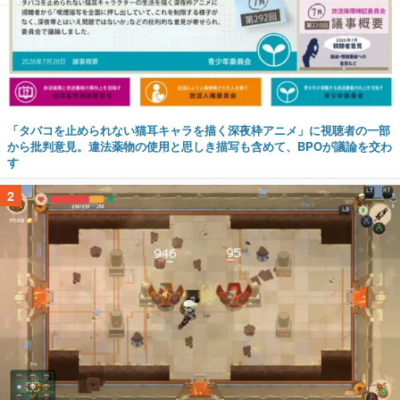
「タバコを止められない猫耳キャラを描く深夜枠アニメ」に視聴者の一部
から批判意見。違法薬物の使用と思しき描写も含めて、BPOが議論を交わ
す
2