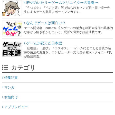
若ゲのいたり〜ゲームクリエイターの青春〜
『うつヌケ』『ペンと箸』等で知られるマンガ家・田中圭一先
生によるゲーム業界レポートマンガです。
なんでゲームは面白い？
ゲーム開発者・hamatsu氏がゲームの魅力を画面や操作の具体的
な形から解き明かしていく、硬派で骨太な評論連載です。
ゲームが変えた日本語
「経験値」「裏技」「ラスボス」… ゲームにまつわる言葉の起
源や用法の変遷を、コンピューター文化史研究家・タイニーP氏
が徹底調査。
カテゴリ
特集記事
マンガ
女性向け
アプリレビュー