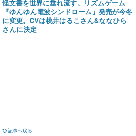
怪文書を世界に垂れ流す。リズムゲーム
日本のコンテンツ産業やカルチャーに与えた影響を探る企
『ゆんゆん電波シンドローム』発売が今冬
画です。
に変更。CVは桃井はるこさん&ななひら
日本モバイルゲーム産業史
日本のモバイルゲーム史における主要なトピック・タイト
さんに決定
ルを網羅するほか、開発者へのインタビューや識者による
解説を掲載。約20年の歴史が一望できる決定版！
若ゲのいたり〜ゲームクリエイターの青春〜
『うつヌケ』『ペンと箸』等で知られるマンガ家・田中圭
一先生によるゲーム業界レポートマンガです。
なんでゲームは面白い？
ゲーム開発者・hamatsu氏がゲームの魅力を画面や操作の
具体的な形から解き明かしていく、硬派で骨太な評論連載
です。
ゲームが変えた日本語
「経験値」「裏技」「ラスボス」… ゲームにまつわる言葉
の起源や用法の変遷を、コンピューター文化史研究家・タ
イニーP氏が徹底調査。
カテゴリ
記事へ戻る
特集記事