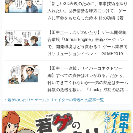
「新しい3D表現のために、軍事技術を採り
入れたい」世界情勢を味方につけて、ゲー
ムに革命をもたらした鈴木 裕の功績【若ゲ
のいたり】
【田中圭一：若ゲのいたり】ゲーム開発統
合環境「Unreal Engine」最新バージョン
で、開発環境はどう変わる？ ゲーム業界向
けソリューションイベント「GTMF2019」
に行って、より理解を深めよう【PR】
【田中圭一連載：サイバーコネクトツー
編】すべての責任はオレが取る。だから、
付いてきてくれないか──男の熱意はチーム
解散の危機を救い、『.hack』成功の活路を
開く。業界の快男児・松山 洋に流れる血は
若ゲのいたり〜ゲームクリエイターの青春〜
の記事一覧
『少年ジャンプ』色だった【若ゲのいた
り】