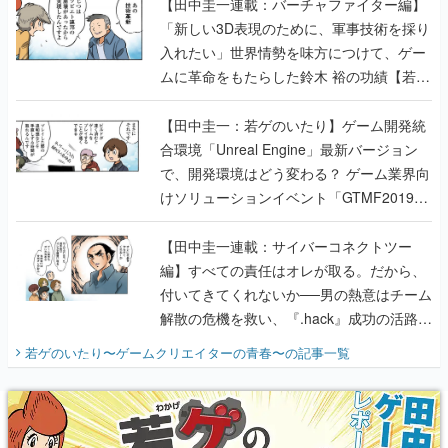
【田中圭一連載：バーチャファイター編】
「新しい3D表現のために、軍事技術を採り
入れたい」世界情勢を味方につけて、ゲー
ムに革命をもたらした鈴木 裕の功績【若ゲ
のいたり】
【田中圭一：若ゲのいたり】ゲーム開発統
合環境「Unreal Engine」最新バージョン
で、開発環境はどう変わる？ ゲーム業界向
けソリューションイベント「GTMF2019」
に行って、より理解を深めよう【PR】
【田中圭一連載：サイバーコネクトツー
編】すべての責任はオレが取る。だから、
付いてきてくれないか──男の熱意はチーム
解散の危機を救い、『.hack』成功の活路を
開く。業界の快男児・松山 洋に流れる血は
若ゲのいたり〜ゲームクリエイターの青春〜
の記事一覧
『少年ジャンプ』色だった【若ゲのいた
り】