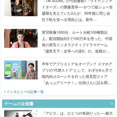
く
『TATSUJIN』の弓削雅稔×『ライデンファ
イターズ』の齋藤貴幸──かつて縦シュー全
盛期を支えていた2人が、30年後に同じ会
社で机を並べる理由とは。新作
『TATSUJIN EXTREME』で初タッグを組
んだレジェンド2人に訊く開発秘話
実写映像1000分、ルート分岐100種類以
上。配信開始5日で100万本を売った、中国
発の実写インタラクティブドラマゲーム
『盛世天下：女帝への道II』の、規模が違
うこだわりをプロデューサーに聞いた
半年でアプリストアをオープン？ スマホア
プリの“代替ストア”として、わずか6ヵ月で
国内向けローンチを行った発見型ストア
『あっぷアリーナ！』仕掛け人に話を聞い
てみた
インタビュー
の記事一覧
ゲームの企画書
『アビス』は、ひとつの奇跡だった──膨大