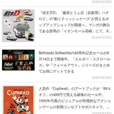
る河内大和氏の迫真の演技は必見
2026年8月8日
『頭文字D』「藤原とうふ店（自家用）ハチ
ロク」の“動くティッシュケース”が買えるポ
ップアップショップが開催へ。マンガの舞台
である群馬の「イオンモール高崎」にて、8月
11日から8月20日までの期間限定で開催予定
2026年8月8日
Bethesda Softworksの40周年記念セールが8
月14日まで開催中。『エルダー・スクロール
ズ』や『フォールアウト』シリーズがまとめ
てお得にゲットできる
2026年8月8日
人気作『Cuphead』のアートブックが「89％
オフ」の499円で買える破格のセール中。
1930年代風のビジュアルが特徴的なアクショ
ンゲームの初期コンセプトやボスキャラ、ス
テージのイラストも収録
2026年8月8日