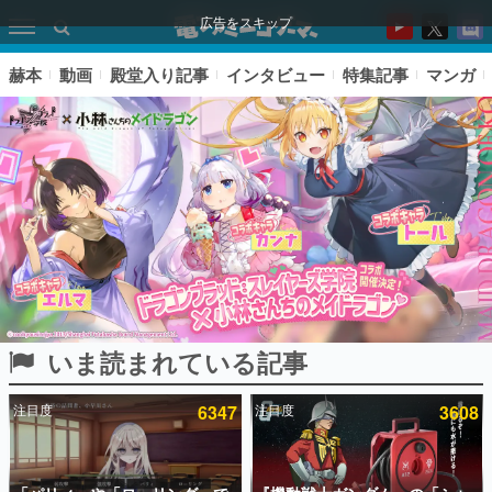
広告をスキップ
赫本
動画
殿堂入り記事
インタビュー
特集記事
マンガ
いま読まれている記事
ピックアップ
注目度
6347
注目度
3608
電ファミのいま読まれている記事ランキング
アプリセール情報