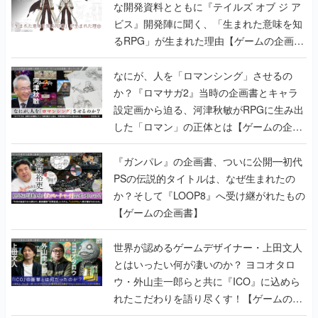
な開発資料とともに『テイルズ オブ ジ ア
ビス』開発陣に聞く、「生まれた意味を知
るRPG」が生まれた理由【ゲームの企画
書】
なにが、人を「ロマンシング」させるの
か？『ロマサガ2』当時の企画書とキャラ
設定画から迫る、河津秋敏がRPGに生み出
した「ロマン」の正体とは【ゲームの企画
書】
『ガンパレ』の企画書、ついに公開━初代
PSの伝説的タイトルは、なぜ生まれたの
か？そして『LOOP8』へ受け継がれたもの
【ゲームの企画書】
世界が認めるゲームデザイナー・上田文人
とはいったい何が凄いのか？ ヨコオタロ
ウ・外山圭一郎らと共に『ICO』に込めら
れたこだわりを語り尽くす！【ゲームの企
画書】