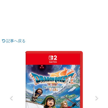
日本のコンテンツ産業やカルチャーに与えた影響を探る企
画です。
日本モバイルゲーム産業史
日本のモバイルゲーム史における主要なトピック・タイト
ルを網羅するほか、開発者へのインタビューや識者による
解説を掲載。約20年の歴史が一望できる決定版！
若ゲのいたり〜ゲームクリエイターの青春〜
『うつヌケ』『ペンと箸』等で知られるマンガ家・田中圭
記事へ戻る
一先生によるゲーム業界レポートマンガです。
なんでゲームは面白い？
ゲーム開発者・hamatsu氏がゲームの魅力を画面や操作の
具体的な形から解き明かしていく、硬派で骨太な評論連載
です。
ゲームが変えた日本語
「経験値」「裏技」「ラスボス」… ゲームにまつわる言葉
の起源や用法の変遷を、コンピューター文化史研究家・タ
イニーP氏が徹底調査。
カテゴリ
特集記事