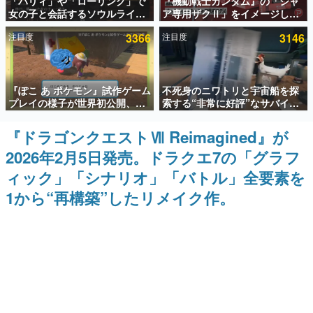
「パリィ」や「ローリング」で
『機動戦士ガンダム』の「シャ
女の子と会話するソウルライク
ア専用ザクⅡ」をイメージした
インタビュー
恋愛ゲーム『小早川さんはソウ
散水ホースリールが予約開始。
注目度
3366
注目度
3146
ルライク』無料公開。返事に失
本体にはシャアのパーソナルマ
連載・特集一覧
敗すると「YOU DIED」
ークやジオン公国軍のエンブレ
ム、型式番号などを配置
殿堂入り記事
『ぽこ あ ポケモン』試作ゲーム
不死身のニワトリと宇宙船を探
SNS拡散数が数千以上！ ページビュー数万以上！ などな
ど。多くの人々に読まれた、電ファミ渾身の“殿堂入り”記
プレイの様子が世界初公開、貴
索する“非常に好評”なサバイバ
事をまとめました。
重な企画書の一部も見れちゃ
ルゲーム『Breathedge』が無
う。ゲームフリーク・大森滋氏
料で配布中。入手できる期間は8
『ドラゴンクエストⅦ Reimagined』が
ゲームの企画書
が開発秘話を語る動画がゲーム
月10日まで
名作ゲームクリエイターの方々に製作時のエピソードをお
2026年2月5日発売。ドラクエ7の「グラフ
フリーク公式YouTubeで公開中
聞きし、ヒットする企画（ゲーム）とは何か？を探ってい
きます。
ィック」「シナリオ」「バトル」全要素を
赫本
1から“再構築”したリメイク作。
この物語を解いてはいけない。『赫本』は、〈試験問題〉
の形をした短編ホラー小説集です。
新世代に訊く
これからのデジタルゲーム市場を担う若きクリエイター達
の姿を追い、彼らのルーツと情熱を探っていきます。
ゲーム世代の作家たち
ゲームに多大な影響を受けた作家さんに取材し、ゲームが