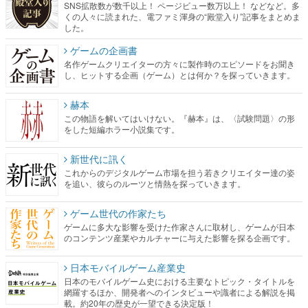
SNS拡散数が数千以上！ ページビュー数万以上！ などなど。多
くの人々に読まれた、電ファミ渾身の“殿堂入り”記事をまとめま
した。
ゲームの企画書
名作ゲームクリエイターの方々に製作時のエピソードをお聞き
し、ヒットする企画（ゲーム）とは何か？を探っていきます。
赫本
この物語を解いてはいけない。『赫本』は、〈試験問題〉の形
をした短編ホラー小説集です。
新世代に訊く
これからのデジタルゲーム市場を担う若きクリエイター達の姿
を追い、彼らのルーツと情熱を探っていきます。
ゲーム世代の作家たち
ゲームに多大な影響を受けた作家さんに取材し、ゲームが日本
のコンテンツ産業やカルチャーに与えた影響を探る企画です。
日本モバイルゲーム産業史
日本のモバイルゲーム史における主要なトピック・タイトルを
網羅するほか、開発者へのインタビューや識者による解説を掲
載。約20年の歴史が一望できる決定版！