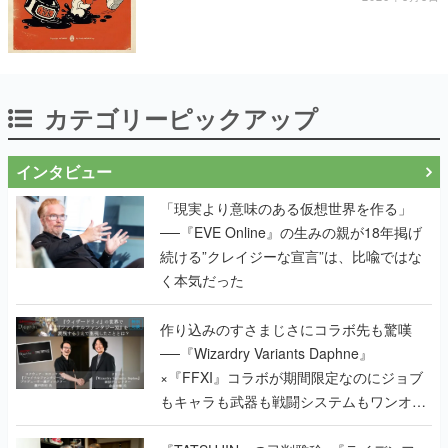
カテゴリーピックアップ
インタビュー
「現実より意味のある仮想世界を作る」
──『EVE Online』の生みの親が18年掲げ
続ける”クレイジーな宣言”は、比喩ではな
く本気だった
作り込みのすさまじさにコラボ先も驚嘆
──『Wizardry Variants Daphne』
×『FFXI』コラボが期間限定なのにジョブ
もキャラも武器も戦闘システムもワンオフ
で作り込まれた理由を両ディレクターに聞