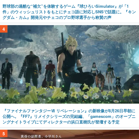
野球部の過酷な“補欠”を体験するゲーム『球ひろいSimulator』が「1
件」のウィッシュリストをもとにチェコ語に対応しSNSで話題に。『キン
グダム・カム』開発元やチェコのプロ野球選手から称賛の声
4
『ファイナルファンタジーⅦ リベレーション』の新映像が8月26日早朝に
公開へ。『FF7』リメイクシリーズの完結編、「gamescom」のオープニ
ングナイトライブにてディレクターの浜口直樹氏が登壇する予定
5