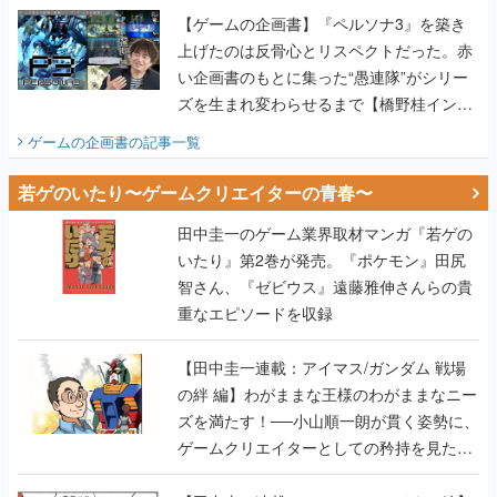
【ゲームの企画書】『ペルソナ3』を築き
上げたのは反骨心とリスペクトだった。赤
い企画書のもとに集った“愚連隊”がシリー
ズを生まれ変わらせるまで【橋野桂インタ
ビュー】
ゲームの企画書
の記事一覧
若ゲのいたり〜ゲームクリエイターの青春〜
田中圭一のゲーム業界取材マンガ『若ゲの
いたり』第2巻が発売。『ポケモン』田尻
智さん、『ゼビウス』遠藤雅伸さんらの貴
重なエピソードを収録
【田中圭一連載：アイマス/ガンダム 戦場
の絆 編】わがままな王様のわがままなニー
ズを満たす！──小山順一朗が貫く姿勢に、
ゲームクリエイターとしての矜持を見た
【若ゲのいたり最終回】