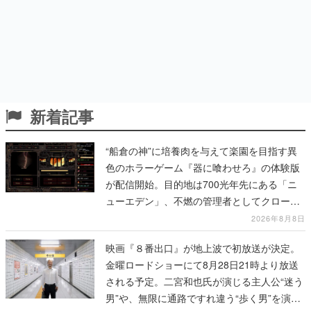
新着記事
“船倉の神”に培養肉を与えて楽園を目指す異
色のホラーゲーム『器に喰わせろ』の体験版
が配信開始。目的地は700光年先にある「ニ
ューエデン」、不燃の管理者としてクローン
人間を増やし、加工して神に捧げる
2026年8月8日
映画『８番出口』が地上波で初放送が決定。
金曜ロードショーにて8月28日21時より放送
される予定。二宮和也氏が演じる主人公“迷う
男”や、無限に通路ですれ違う“歩く男”を演じ