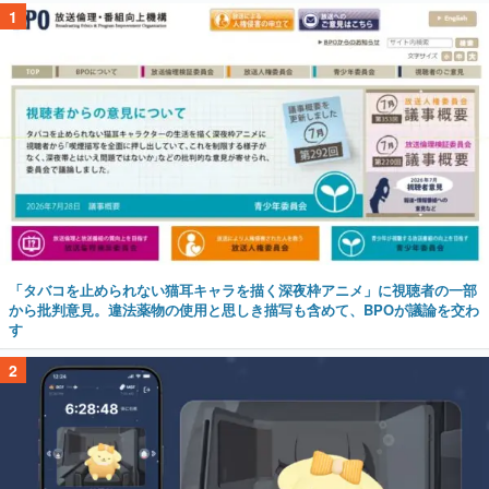
1
「タバコを止められない猫耳キャラを描く深夜枠アニメ」に視聴者の一部
から批判意見。違法薬物の使用と思しき描写も含めて、BPOが議論を交わ
す
2