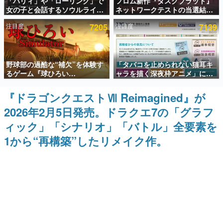
「パリィ」や「ローリング」で
フロム新作『ダスクブラッド』
女の子と会話するソウルライク
ネットワークテストの当選結果
インタビュー
恋愛ゲーム『小早川さんはソウ
が8月7日22時に発表。応募サイ
注目度
7205
注目度
7139
ルライク』無料公開。返事に失
トのマイページから確認可能、
連載・特集一覧
敗すると「YOU DIED」
テスト実施は8月21日～24日
殿堂入り記事
野球部の過酷な“補欠”を体験す
「タバコを止められない猫耳キ
SNS拡散数が数千以上！ ページビュー数万以上！ などな
ど。多くの人々に読まれた、電ファミ渾身の“殿堂入り”記
るゲーム『球ひろい
ャラを描く深夜枠アニメ」に視
事をまとめました。
Simulator』が「1件」のウィッ
聴者の一部から批判意見。違法
シュリストをもとにチェコ語に
薬物の使用と思しき描写も含め
『ドラゴンクエストⅦ Reimagined』が
ゲームの企画書
対応しSNSで話題に。『キング
て、BPOが議論を交わす
名作ゲームクリエイターの方々に製作時のエピソードをお
2026年2月5日発売。ドラクエ7の「グラフ
ダム・カム』開発元やチェコの
聞きし、ヒットする企画（ゲーム）とは何か？を探ってい
プロ野球選手から称賛の声
きます。
ィック」「シナリオ」「バトル」全要素を
赫本
1から“再構築”したリメイク作。
この物語を解いてはいけない。『赫本』は、〈試験問題〉
の形をした短編ホラー小説集です。
新世代に訊く
これからのデジタルゲーム市場を担う若きクリエイター達
の姿を追い、彼らのルーツと情熱を探っていきます。
ゲーム世代の作家たち
ゲームに多大な影響を受けた作家さんに取材し、ゲームが