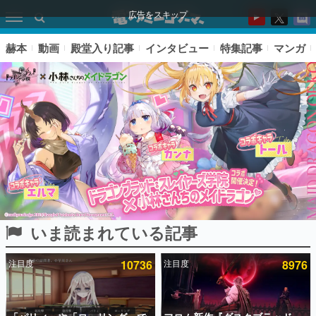
広告をスキップ
赫本
動画
殿堂入り記事
インタビュー
特集記事
マンガ
いま読まれている記事
ピックアップ
注目度
10736
注目度
8976
電ファミのいま読まれている記事ランキング
アプリセール情報