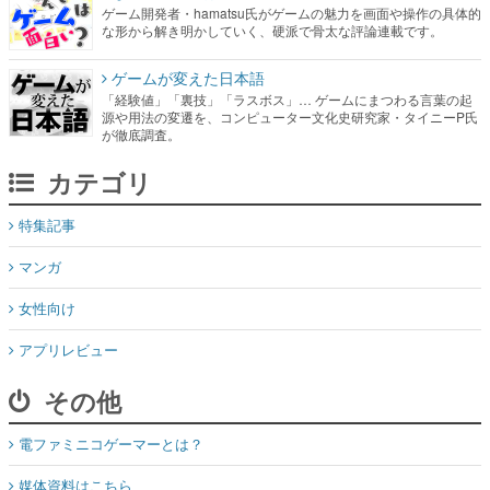
ゲーム開発者・hamatsu氏がゲームの魅力を画面や操作の具体的
な形から解き明かしていく、硬派で骨太な評論連載です。
ゲームが変えた日本語
「経験値」「裏技」「ラスボス」… ゲームにまつわる言葉の起
源や用法の変遷を、コンピューター文化史研究家・タイニーP氏
が徹底調査。
カテゴリ
特集記事
マンガ
女性向け
アプリレビュー
その他
電ファミニコゲーマーとは？
媒体資料はこちら