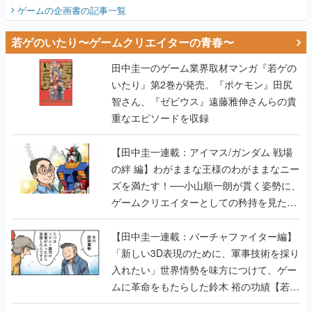
ビュー】
ゲームの企画書
の記事一覧
若ゲのいたり〜ゲームクリエイターの青春〜
田中圭一のゲーム業界取材マンガ『若ゲの
いたり』第2巻が発売。『ポケモン』田尻
智さん、『ゼビウス』遠藤雅伸さんらの貴
重なエピソードを収録
【田中圭一連載：アイマス/ガンダム 戦場
の絆 編】わがままな王様のわがままなニー
ズを満たす！──小山順一朗が貫く姿勢に、
ゲームクリエイターとしての矜持を見た
【若ゲのいたり最終回】
【田中圭一連載：バーチャファイター編】
「新しい3D表現のために、軍事技術を採り
入れたい」世界情勢を味方につけて、ゲー
ムに革命をもたらした鈴木 裕の功績【若ゲ
のいたり】