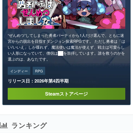
“ぜんめつ”してしまった勇者パーティから1人だけ選んで、ともに迷
宮からの脱出を目指すダンジョン探索RPGです。 ただし勇者は「は
い/いいえ」しか喋れず、魔法使いは魔法が使えず、戦士は可愛らし
い人形になっていて、僧侶は██を崇拝しています。誰を救うのかを
選ぶのは、あなたです。
インディー
RPG
リリース日：2026年第4四半期
Steamストアページ
ランキング