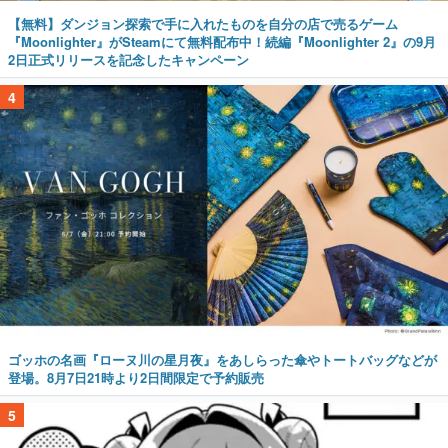
【無料】ダンジョン探索で手に入れたものを自分の店で売るゲーム
『Moonlighter』がSteamにて無料配布中！続編『Moonlighter 2』の9月
2日正式リリースを記念したキャンペーン
4
ゴッホの名画『ローヌ川の星月夜』をあしらった傘やトートバッグなどが
登場。8月7日21時より2日間限定で予約販売
5