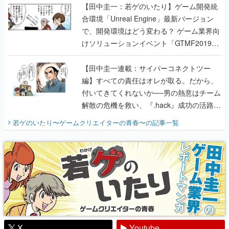
【田中圭一：若ゲのいたり】ゲーム開発統
合環境「Unreal Engine」最新バージョン
で、開発環境はどう変わる？ ゲーム業界向
けソリューションイベント「GTMF2019」
に行って、より理解を深めよう【PR】
【田中圭一連載：サイバーコネクトツー
編】すべての責任はオレが取る。だから、
付いてきてくれないか──男の熱意はチーム
解散の危機を救い、『.hack』成功の活路を
開く。業界の快男児・松山 洋に流れる血は
若ゲのいたり〜ゲームクリエイターの青春〜
の記事一覧
『少年ジャンプ』色だった【若ゲのいた
り】
X
Youtube