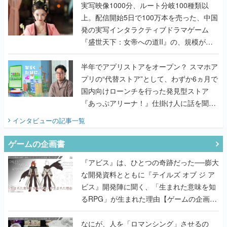
んだレジェンド2人に訊く開発秘話
実写映像1000分、ルート分岐100種類以
上。配信開始5日で100万本を売った、中国
発の実写インタラクティブドラマゲーム
『盛世天下：女帝への道II』の、規模が違
うこだわりをプロデューサーに聞いた
半年でアプリストアをオープン？ スマホア
プリの“代替ストア”として、わずか6ヵ月で
国内向けローンチを行った発見型ストア
『あっぷアリーナ！』仕掛け人に話を聞い
てみた
インタビュー
の記事一覧
ゲームの企画書
『アビス』は、ひとつの奇跡だった──膨大
な開発資料とともに『テイルズ オブ ジ ア
ビス』開発陣に聞く、「生まれた意味を知
るRPG」が生まれた理由【ゲームの企画
書】
なにが、人を「ロマンシング」させるの