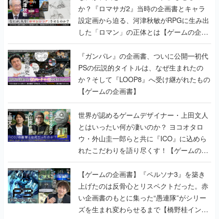
か？『ロマサガ2』当時の企画書とキャラ
設定画から迫る、河津秋敏がRPGに生み出
した「ロマン」の正体とは【ゲームの企画
書】
『ガンパレ』の企画書、ついに公開━初代
PSの伝説的タイトルは、なぜ生まれたの
か？そして『LOOP8』へ受け継がれたもの
【ゲームの企画書】
世界が認めるゲームデザイナー・上田文人
とはいったい何が凄いのか？ ヨコオタロ
ウ・外山圭一郎らと共に『ICO』に込めら
れたこだわりを語り尽くす！【ゲームの企
画書】
【ゲームの企画書】『ペルソナ3』を築き
上げたのは反骨心とリスペクトだった。赤
い企画書のもとに集った“愚連隊”がシリー
ズを生まれ変わらせるまで【橋野桂インタ