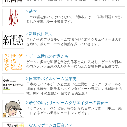
赫本
この物語を解いてはいけない。『赫本』は、〈試験問題〉の形
をした短編ホラー小説集です。
新世代に訊く
これからのデジタルゲーム市場を担う若きクリエイター達の姿
を追い、彼らのルーツと情熱を探っていきます。
ゲーム世代の作家たち
ゲームに多大な影響を受けた作家さんに取材し、ゲームが日本
のコンテンツ産業やカルチャーに与えた影響を探る企画です。
日本モバイルゲーム産業史
日本のモバイルゲーム史における主要なトピック・タイトルを
網羅するほか、開発者へのインタビューや識者による解説を掲
載。約20年の歴史が一望できる決定版！
若ゲのいたり〜ゲームクリエイターの青春〜
『うつヌケ』『ペンと箸』等で知られるマンガ家・田中圭一先
生によるゲーム業界レポートマンガです。
なんでゲームは面白い？