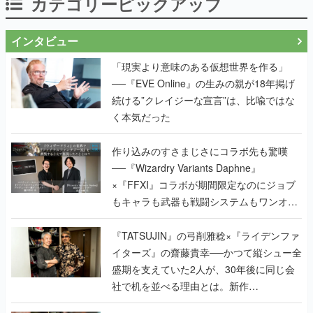
カテゴリーピックアップ
インタビュー
「現実より意味のある仮想世界を作る」
──『EVE Online』の生みの親が18年掲げ
続ける”クレイジーな宣言”は、比喩ではな
く本気だった
作り込みのすさまじさにコラボ先も驚嘆
──『Wizardry Variants Daphne』
×『FFXI』コラボが期間限定なのにジョブ
もキャラも武器も戦闘システムもワンオフ
で作り込まれた理由を両ディレクターに聞
く
『TATSUJIN』の弓削雅稔×『ライデンファ
イターズ』の齋藤貴幸──かつて縦シュー全
盛期を支えていた2人が、30年後に同じ会
社で机を並べる理由とは。新作
『TATSUJIN EXTREME』で初タッグを組