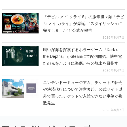
『デビル メイ クライ 5』の激辛担々麺「デビ
ル メイ カライ」が爆誕。“スタイリッシュに
完食しました”と公式が報告
2026年8月7日
暗い深海を探索するホラーゲーム『Dark of
the Depths』がSteamにて配信開始。懐中電
灯の光をたよりに海底からの脱出を目指す
2026年8月7日
ニンテンドーミュージアム、チケットの転売
や決済代行について注意喚起。公式サイト以
外で買ったチケットで入館できない事例が複
数発生
2026年8月7日