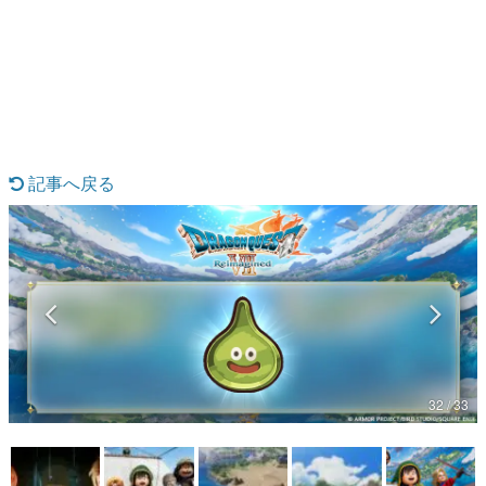
日本のコンテンツ産業やカルチャーに与えた影響を探る企
画です。
日本モバイルゲーム産業史
日本のモバイルゲーム史における主要なトピック・タイト
ルを網羅するほか、開発者へのインタビューや識者による
解説を掲載。約20年の歴史が一望できる決定版！
若ゲのいたり〜ゲームクリエイターの青春〜
『うつヌケ』『ペンと箸』等で知られるマンガ家・田中圭
記事へ戻る
一先生によるゲーム業界レポートマンガです。
なんでゲームは面白い？
ゲーム開発者・hamatsu氏がゲームの魅力を画面や操作の
具体的な形から解き明かしていく、硬派で骨太な評論連載
です。
ゲームが変えた日本語
「経験値」「裏技」「ラスボス」… ゲームにまつわる言葉
の起源や用法の変遷を、コンピューター文化史研究家・タ
イニーP氏が徹底調査。
32 / 33
カテゴリ
特集記事