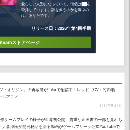
愛らしい人形になっていて、僧侶は██を
崇拝しています。誰を救うのかを選ぶの
は、あなたです。
リリース日：2026年第4四半期
Steamストアページ
ジ・オリジン』の再放送がTVerで配信中！レッド（CV：竹内順
ナルアニメ
2026年8月7日
』試作ゲームプレイの様子が世界初公開、貴重な企画書の一部も見れち
大森滋氏が開発秘話を語る動画がゲームフリーク公式YouTubeで