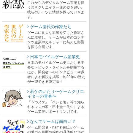
これからのデジタルゲーム市場を担
う若きクリエイター達の姿を追い、
彼らのルーツと情熱を探っていきま
す。
ゲーム世代の作家たち
ゲームに多大な影響を受けた作家さ
んに取材し、ゲームが日本のコンテ
ンツ産業やカルチャーに与えた影響
を探る企画です。
日本モバイルゲーム産業史
日本のモバイルゲーム史における主
要なトピック・タイトルを網羅する
ほか、開発者へのインタビューや識
者による解説を掲載。約20年の歴史
が一望できる決定版！
若ゲのいたり〜ゲームクリエ
イターの青春〜
『うつヌケ』『ペンと箸』等で知ら
れるマンガ家・田中圭一先生による
ゲーム業界レポートマンガです。
なんでゲームは面白い？
ゲーム開発者・hamatsu氏がゲーム
の魅力を画面や操作の具体的な形か