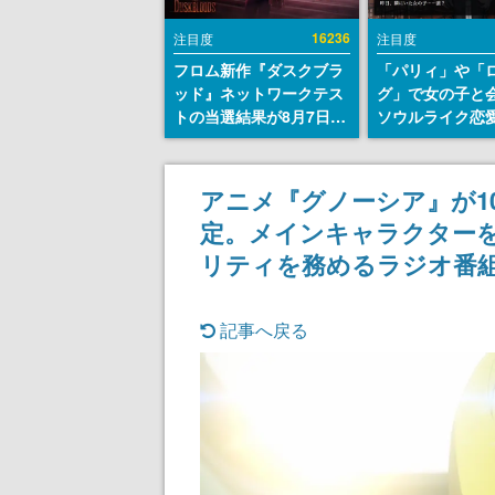
16236
注目度
注目度
フロム新作『ダスクブラ
「パリィ」や「
ッド』ネットワークテス
グ」で女の子と
トの当選結果が8月7日22
ソウルライク恋
時に発表。応募サイトの
『小早川さんは
マイページから確認可
イク』無料公開
能、テスト実施は8月21
失敗すると「YO
アニメ『グノーシア』が10月
日～24日
DIED」
定。メインキャラクター
リティを務めるラジオ番
記事へ戻る