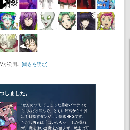
が公開...
[続きを読む]
つしました。
“ぜんめつ”してしまった勇者パーティか
ら1人だけ選んで、ともに迷宮からの脱
出を目指すダンジョン探索RPGです。
ただし勇者は「はい/いいえ」しか喋れ
ず、魔法使いは魔法が使えず、戦士は可