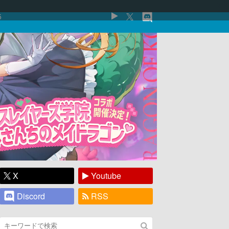
5
X
Youtube
Discord
RSS