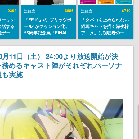
9394
6886
6710
注目度
注目度
ローリン
『FF10』の“ブリッツボ
「タバコを止められない
会話する
ール”がクッション化。
猫耳キャラを描く深夜枠
愛ゲーム
25周年記念展「FINAL
アニメ」に視聴者の一部
ソウルラ
FANTASY X MUSEUM-
から批判意見。違法薬物
。返事に
幻光の記憶-」のグッズ情
の使用と思しき描写も含
U
報が一部公開
めて、BPOが議論を交わ
11日（土） 24:00より放送開始が決
す
を務めるキャスト陣がそれぞれパーソナ
組も実施