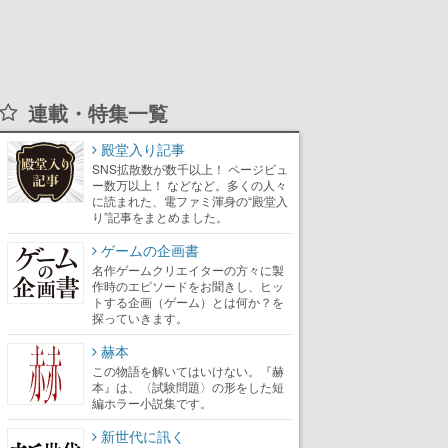
連載・特集一覧
殿堂入り記事
SNS拡散数が数千以上！ ページビュ
ー数万以上！ などなど。多くの人々
に読まれた、電ファミ渾身の“殿堂入
り”記事をまとめました。
ゲームの企画書
名作ゲームクリエイターの方々に製
作時のエピソードをお聞きし、ヒッ
トする企画（ゲーム）とは何か？を
探っていきます。
赫本
この物語を解いてはいけない。『赫
本』は、〈試験問題〉の形をした短
編ホラー小説集です。
新世代に訊く