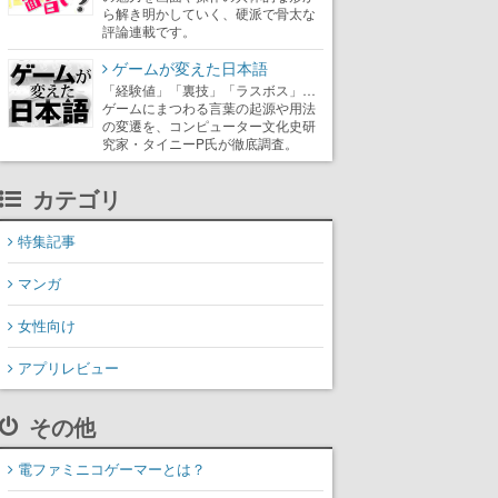
ら解き明かしていく、硬派で骨太な
評論連載です。
ゲームが変えた日本語
「経験値」「裏技」「ラスボス」…
ゲームにまつわる言葉の起源や用法
の変遷を、コンピューター文化史研
究家・タイニーP氏が徹底調査。
カテゴリ
特集記事
マンガ
女性向け
アプリレビュー
その他
電ファミニコゲーマーとは？