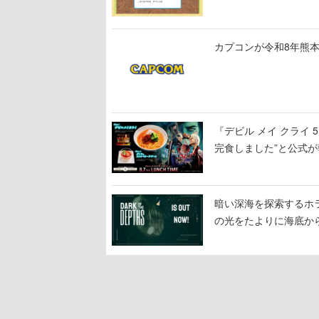
公開中
カプコンが令和8年熊本
『デビル メイ クライ
完食しました”と公式が
暗い深海を探索するホラーゲ
の光をたよりに海底か