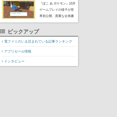
公のオリジナルアニメ
『ぽこ あ ポケモン』試作
ゲームプレイの様子が世
界初公開、貴重な企画書
の一部も見れちゃう。ゲ
ームフリーク・大森滋氏
ピックアップ
が開発秘話を語る動画が
ゲームフリーク公式
電ファミのいま読まれている記事ランキング
YouTubeで公開中
アプリセール情報
インタビュー