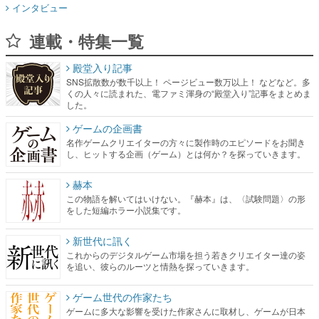
インタビュー
連載・特集一覧
殿堂入り記事
SNS拡散数が数千以上！ ページビュー数万以上！ などなど。多
くの人々に読まれた、電ファミ渾身の“殿堂入り”記事をまとめま
した。
ゲームの企画書
名作ゲームクリエイターの方々に製作時のエピソードをお聞き
し、ヒットする企画（ゲーム）とは何か？を探っていきます。
赫本
この物語を解いてはいけない。『赫本』は、〈試験問題〉の形
をした短編ホラー小説集です。
新世代に訊く
これからのデジタルゲーム市場を担う若きクリエイター達の姿
を追い、彼らのルーツと情熱を探っていきます。
ゲーム世代の作家たち
ゲームに多大な影響を受けた作家さんに取材し、ゲームが日本