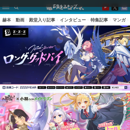
広告をスキップ
赫本
動画
殿堂入り記事
インタビュー
特集記事
マンガ
ピックアップ
電ファミのいま読まれている記事ランキング
アプリセール情報