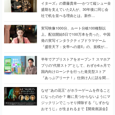
イターズ』の齋藤貴幸──かつて縦シュー全
盛期を支えていた2人が、30年後に同じ会
社で机を並べる理由とは。新作
『TATSUJIN EXTREME』で初タッグを組
んだレジェンド2人に訊く開発秘話
実写映像1000分、ルート分岐100種類以
上。配信開始5日で100万本を売った、中国
発の実写インタラクティブドラマゲーム
『盛世天下：女帝への道II』の、規模が違
うこだわりをプロデューサーに聞いた
半年でアプリストアをオープン？ スマホア
プリの“代替ストア”として、わずか6ヵ月で
国内向けローンチを行った発見型ストア
『あっぷアリーナ！』仕掛け人に話を聞い
てみた
なぜ “あの花王” がホラーゲームを作ること
になったのか？ 敵に見つからないようにマ
ジックリンでこっそり掃除する『しずかな
おそうじ』が生まれるまで【開発座談会】