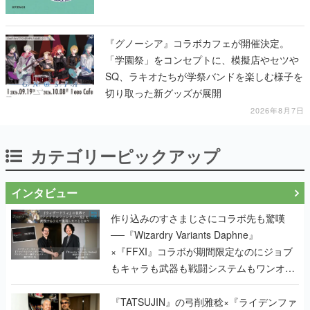
『グノーシア』コラボカフェが開催決定。
「学園祭」をコンセプトに、模擬店やセツや
SQ、ラキオたちが学祭バンドを楽しむ様子を
切り取った新グッズが展開
2026年8月7日
カテゴリーピックアップ
インタビュー
作り込みのすさまじさにコラボ先も驚嘆
──『Wizardry Variants Daphne』
×『FFXI』コラボが期間限定なのにジョブ
もキャラも武器も戦闘システムもワンオフ
で作り込まれた理由を両ディレクターに聞
く
『TATSUJIN』の弓削雅稔×『ライデンファ