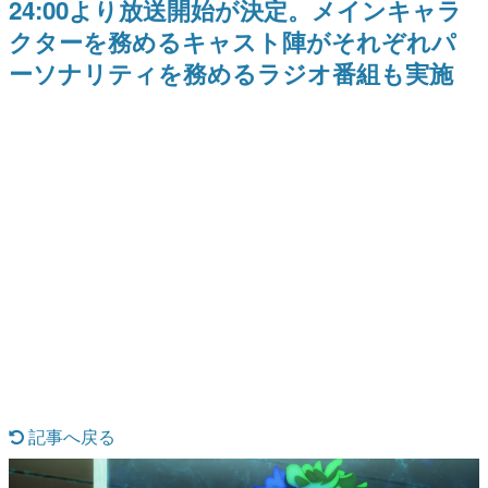
24:00より放送開始が決定。メインキャラ
ナイトライブにてディレクター
野貴紀さんが担当する
日本のコンテンツ産業やカルチャーに与えた影響を探る企
の浜口直樹氏が登壇する予定
クターを務めるキャスト陣がそれぞれパ
画です。
ーソナリティを務めるラジオ番組も実施
日本モバイルゲーム産業史
日本のモバイルゲーム史における主要なトピック・タイト
ルを網羅するほか、開発者へのインタビューや識者による
解説を掲載。約20年の歴史が一望できる決定版！
若ゲのいたり〜ゲームクリエイターの青春〜
『うつヌケ』『ペンと箸』等で知られるマンガ家・田中圭
一先生によるゲーム業界レポートマンガです。
なんでゲームは面白い？
ゲーム開発者・hamatsu氏がゲームの魅力を画面や操作の
具体的な形から解き明かしていく、硬派で骨太な評論連載
です。
ゲームが変えた日本語
「経験値」「裏技」「ラスボス」… ゲームにまつわる言葉
の起源や用法の変遷を、コンピューター文化史研究家・タ
イニーP氏が徹底調査。
カテゴリ
記事へ戻る
特集記事