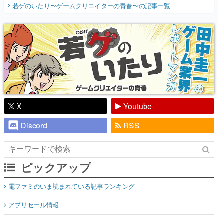
開く。業界の快男児・松山 洋に流れる血は
若ゲのいたり〜ゲームクリエイターの青春〜
の記事一覧
『少年ジャンプ』色だった【若ゲのいた
り】
X
Youtube
Discord
RSS
ピックアップ
電ファミのいま読まれている記事ランキング
アプリセール情報