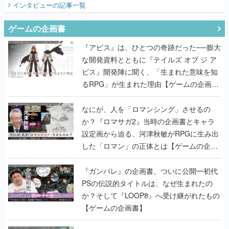
インタビュー
の記事一覧
ゲームの企画書
『アビス』は、ひとつの奇跡だった──膨大
な開発資料とともに『テイルズ オブ ジ ア
ビス』開発陣に聞く、「生まれた意味を知
るRPG」が生まれた理由【ゲームの企画
書】
なにが、人を「ロマンシング」させるの
か？『ロマサガ2』当時の企画書とキャラ
設定画から迫る、河津秋敏がRPGに生み出
した「ロマン」の正体とは【ゲームの企画
書】
『ガンパレ』の企画書、ついに公開━初代
PSの伝説的タイトルは、なぜ生まれたの
か？そして『LOOP8』へ受け継がれたもの
【ゲームの企画書】