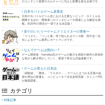
のコンテンツ産業やカルチャーに与えた影響を探る企画です。
日本モバイルゲーム産業史
日本のモバイルゲーム史における主要なトピック・タイトルを
網羅するほか、開発者へのインタビューや識者による解説を掲
載。約20年の歴史が一望できる決定版！
若ゲのいたり〜ゲームクリエイターの青春〜
『うつヌケ』『ペンと箸』等で知られるマンガ家・田中圭一先
生によるゲーム業界レポートマンガです。
なんでゲームは面白い？
ゲーム開発者・hamatsu氏がゲームの魅力を画面や操作の具体的
な形から解き明かしていく、硬派で骨太な評論連載です。
ゲームが変えた日本語
「経験値」「裏技」「ラスボス」… ゲームにまつわる言葉の起
源や用法の変遷を、コンピューター文化史研究家・タイニーP氏
が徹底調査。
カテゴリ
特集記事