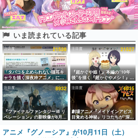
インタビュー
連載・特集一覧
いま読まれている記事
殿堂入り記事
SNS拡散数が数千以上！ ページビュー数万以上！ などな
ど。多くの人々に読まれた、電ファミ渾身の“殿堂入り”記
注目度
21538
注目度
21527
事をまとめました。
ゲームの企画書
名作ゲームクリエイターの方々に製作時のエピソードをお
聞きし、ヒットする企画（ゲーム）とは何か？を探ってい
「タバコを止められない猫耳キ
『超かぐや姫！』本編の“10年
きます。
ャラを描く深夜枠アニメ」に視
後”を描く『超かぐやメシ！』
聴者の一部から批判意見。違法
Web連載決定。新たなWebマン
赫本
注目度
8932
注目度
4015
薬物の使用と思しき描写も含め
ガレーベル「ビビビコミック」
この物語を解いてはいけない。『赫本』は、〈試験問題〉
て、BPOが議論を交わす
にて特別話が掲載スタート、あ
の形をした短編ホラー小説集です。
のお話には…まだ続きがある！
新世代に訊く
『ファイナルファンタジーⅦ リ
劇場アニメ『メイドインアビス
これからのデジタルゲーム市場を担う若きクリエイター達
ベレーション』の新映像が8月
目覚める神秘』リコたちが“深界
の姿を追い、彼らのルーツと情熱を探っていきます。
26日早朝に公開へ。『FF7』リ
七層”へ進む予告映像が公開。新
メイクシリーズの完結編、
キャストも発表、テパステは諸
アニメ『グノーシア』が10月11日（土）
ゲーム世代の作家たち
「gamescom」のオープニング
星すみれさん、クラヴァリは星
ゲームに多大な影響を受けた作家さんに取材し、ゲームが