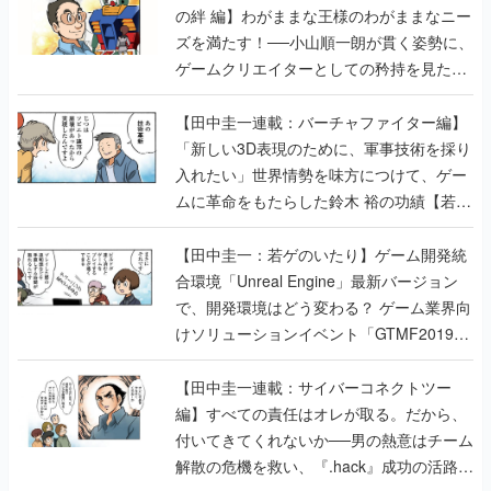
の絆 編】わがままな王様のわがままなニー
ズを満たす！──小山順一朗が貫く姿勢に、
ゲームクリエイターとしての矜持を見た
【若ゲのいたり最終回】
【田中圭一連載：バーチャファイター編】
「新しい3D表現のために、軍事技術を採り
入れたい」世界情勢を味方につけて、ゲー
ムに革命をもたらした鈴木 裕の功績【若ゲ
のいたり】
【田中圭一：若ゲのいたり】ゲーム開発統
合環境「Unreal Engine」最新バージョン
で、開発環境はどう変わる？ ゲーム業界向
けソリューションイベント「GTMF2019」
に行って、より理解を深めよう【PR】
【田中圭一連載：サイバーコネクトツー
編】すべての責任はオレが取る。だから、
付いてきてくれないか──男の熱意はチーム
解散の危機を救い、『.hack』成功の活路を