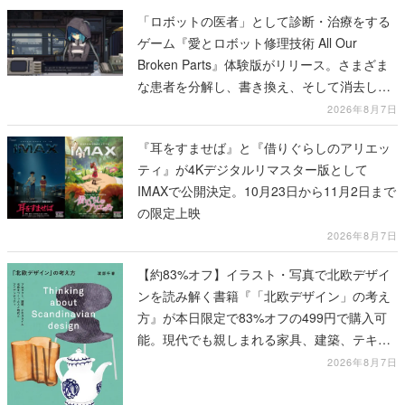
「ロボットの医者」として診断・治療をする
ゲーム『愛とロボット修理技術 All Our
Broken Parts』体験版がリリース。さまざま
な患者を分解し、書き換え、そして消去して
いく
2026年8月7日
『耳をすませば』と『借りぐらしのアリエッ
ティ』が4Kデジタルリマスター版として
IMAXで公開決定。10月23日から11月2日まで
の限定上映
2026年8月7日
【約83%オフ】イラスト・写真で北欧デザイ
ンを読み解く書籍『「北欧デザイン」の考え
方』が本日限定で83%オフの499円で購入可
能。現代でも親しまれる家具、建築、テキス
タイル、工芸がわかる
2026年8月7日