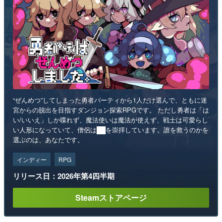
“ぜんめつ”してしまった勇者パーティから1人だけ選んで、ともに迷
宮からの脱出を目指すダンジョン探索RPGです。 ただし勇者は「は
い/いいえ」しか喋れず、魔法使いは魔法が使えず、戦士は可愛らし
い人形になっていて、僧侶は██を崇拝しています。誰を救うのかを
選ぶのは、あなたです。
インディー
RPG
リリース日：2026年第4四半期
Steamストアページ