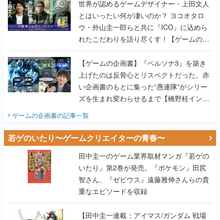
世界が認めるゲームデザイナー・上田文人
とはいったい何が凄いのか？ ヨコオタロ
ウ・外山圭一郎らと共に『ICO』に込めら
れたこだわりを語り尽くす！【ゲームの企
画書】
【ゲームの企画書】『ペルソナ3』を築き
上げたのは反骨心とリスペクトだった。赤
い企画書のもとに集った“愚連隊”がシリー
ズを生まれ変わらせるまで【橋野桂インタ
ビュー】
ゲームの企画書
の記事一覧
若ゲのいたり〜ゲームクリエイターの青春〜
田中圭一のゲーム業界取材マンガ『若ゲの
いたり』第2巻が発売。『ポケモン』田尻
智さん、『ゼビウス』遠藤雅伸さんらの貴
重なエピソードを収録
【田中圭一連載：アイマス/ガンダム 戦場