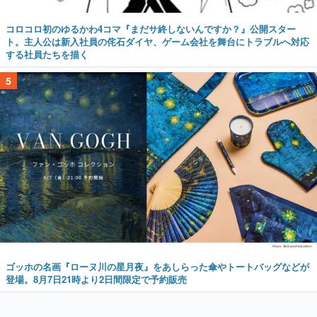
コロコロ初のゆるかわ4コマ『まだサ終しないんですか？』公開スター
ト。主人公は新入社員の侘石ダイヤ、ゲーム会社を舞台にトラブルへ対応
する社員たちを描く
5
ゴッホの名画『ローヌ川の星月夜』をあしらった傘やトートバッグなどが
登場。8月7日21時より2日間限定で予約販売