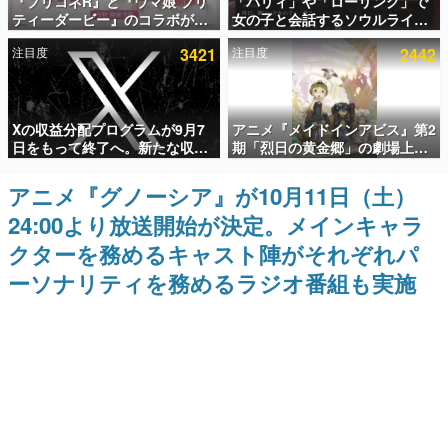
『プリコネR』と『ウマ娘 プリ
「パリィ」や「ローリング」で
ティーダービー』のコラボが決
女の子と会話するソウルライク
インタビュー
定！“最大170連無料”の8.5周年
恋愛ゲーム『小早川さんはソウ
注目度
3421
注目度
2442
キャンペーンなども発表
ルライク』無料公開。返事に失
連載・特集一覧
敗すると「YOU DIED」
殿堂入り記事
Xの収益分配プログラムが9月7
アニメ『メイドインアビス』第2
SNS拡散数が数千以上！ ページビュー数万以上！ などな
ど。多くの人々に読まれた、電ファミ渾身の“殿堂入り”記
日をもって終了へ。新たな収益
期「烈日の黄金郷」の劇場上映
事をまとめました。
化制度「Original Content
が決定！レグ役・伊瀬茉莉也さ
Rewards Program」を発表
んらが登壇する舞台挨拶も実施
アニメ『グノーシア』が10月11日（土）
ゲームの企画書
名作ゲームクリエイターの方々に製作時のエピソードをお
24:00より放送開始が決定。メインキャラ
聞きし、ヒットする企画（ゲーム）とは何か？を探ってい
きます。
クターを務めるキャスト陣がそれぞれパ
赫本
ーソナリティを務めるラジオ番組も実施
この物語を解いてはいけない。『赫本』は、〈試験問題〉
の形をした短編ホラー小説集です。
新世代に訊く
これからのデジタルゲーム市場を担う若きクリエイター達
の姿を追い、彼らのルーツと情熱を探っていきます。
ゲーム世代の作家たち
ゲームに多大な影響を受けた作家さんに取材し、ゲームが