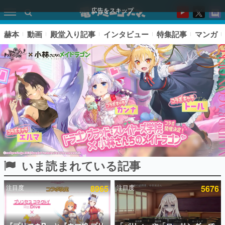
広告をスキップ
赫本
動画
殿堂入り記事
インタビュー
特集記事
マンガ
いま読まれている記事
ピックアップ
注目度
8965
注目度
5676
電ファミのいま読まれている記事ランキング
アプリセール情報