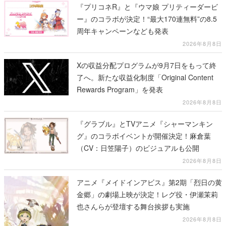
『プリコネR』と『ウマ娘 プリティーダービ
ー』のコラボが決定！“最大170連無料”の8.5
周年キャンペーンなども発表
2026年8月8日
Xの収益分配プログラムが9月7日をもって終
了へ。新たな収益化制度「Original Content
Rewards Program」を発表
2026年8月8日
『グラブル』とTVアニメ『シャーマンキン
グ』のコラボイベントが開催決定！麻倉葉
（CV：日笠陽子）のビジュアルも公開
2026年8月8日
アニメ『メイドインアビス』第2期「烈日の黄
金郷」の劇場上映が決定！レグ役・伊瀬茉莉
也さんらが登壇する舞台挨拶も実施
2026年8月8日