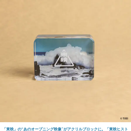
「東映」の“あのオープニング映像”がアクリルブロックに。「東映ヒスト