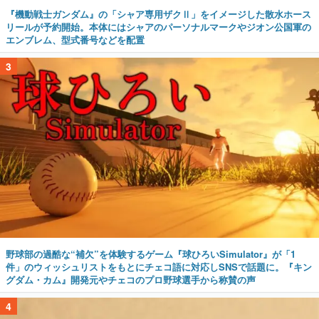
『機動戦士ガンダム』の「シャア専用ザクⅡ」をイメージした散水ホース
リールが予約開始。本体にはシャアのパーソナルマークやジオン公国軍の
エンブレム、型式番号などを配置
3
野球部の過酷な“補欠”を体験するゲーム『球ひろいSimulator』が「1
件」のウィッシュリストをもとにチェコ語に対応しSNSで話題に。『キン
グダム・カム』開発元やチェコのプロ野球選手から称賛の声
4