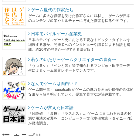
ゲーム世代の作家たち
ゲームに多大な影響を受けた作家さんに取材し、ゲームが日本
のコンテンツ産業やカルチャーに与えた影響を探る企画です。
日本モバイルゲーム産業史
日本のモバイルゲーム史における主要なトピック・タイトルを
網羅するほか、開発者へのインタビューや識者による解説を掲
載。約20年の歴史が一望できる決定版！
若ゲのいたり〜ゲームクリエイターの青春〜
『うつヌケ』『ペンと箸』等で知られるマンガ家・田中圭一先
生によるゲーム業界レポートマンガです。
なんでゲームは面白い？
ゲーム開発者・hamatsu氏がゲームの魅力を画面や操作の具体的
な形から解き明かしていく、硬派で骨太な評論連載です。
ゲームが変えた日本語
「経験値」「裏技」「ラスボス」… ゲームにまつわる言葉の起
源や用法の変遷を、コンピューター文化史研究家・タイニーP氏
が徹底調査。