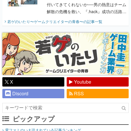
付いてきてくれないか──男の熱意はチーム
解散の危機を救い、『.hack』成功の活路を
開く。業界の快男児・松山 洋に流れる血は
若ゲのいたり〜ゲームクリエイターの青春〜
の記事一覧
『少年ジャンプ』色だった【若ゲのいた
り】
X
Youtube
Discord
RSS
ピックアップ
電ファミのいま読まれている記事ランキング