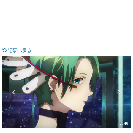
日本のコンテンツ産業やカルチャーに与えた影響を探る企
画です。
日本モバイルゲーム産業史
日本のモバイルゲーム史における主要なトピック・タイト
ルを網羅するほか、開発者へのインタビューや識者による
解説を掲載。約20年の歴史が一望できる決定版！
若ゲのいたり〜ゲームクリエイターの青春〜
『うつヌケ』『ペンと箸』等で知られるマンガ家・田中圭
記事へ戻る
一先生によるゲーム業界レポートマンガです。
なんでゲームは面白い？
ゲーム開発者・hamatsu氏がゲームの魅力を画面や操作の
具体的な形から解き明かしていく、硬派で骨太な評論連載
です。
ゲームが変えた日本語
「経験値」「裏技」「ラスボス」… ゲームにまつわる言葉
の起源や用法の変遷を、コンピューター文化史研究家・タ
イニーP氏が徹底調査。
カテゴリ
15 / 46
特集記事