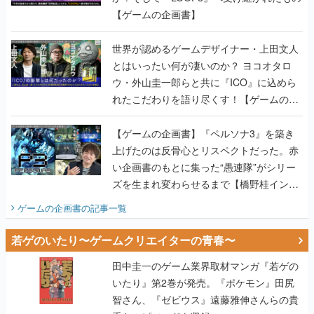
【ゲームの企画書】
世界が認めるゲームデザイナー・上田文人
とはいったい何が凄いのか？ ヨコオタロ
ウ・外山圭一郎らと共に『ICO』に込めら
れたこだわりを語り尽くす！【ゲームの企
画書】
【ゲームの企画書】『ペルソナ3』を築き
上げたのは反骨心とリスペクトだった。赤
い企画書のもとに集った“愚連隊”がシリー
ズを生まれ変わらせるまで【橋野桂インタ
ビュー】
ゲームの企画書
の記事一覧
若ゲのいたり〜ゲームクリエイターの青春〜
田中圭一のゲーム業界取材マンガ『若ゲの
いたり』第2巻が発売。『ポケモン』田尻
智さん、『ゼビウス』遠藤雅伸さんらの貴