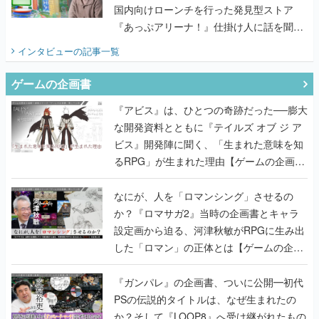
国内向けローンチを行った発見型ストア
『あっぷアリーナ！』仕掛け人に話を聞い
てみた
インタビュー
の記事一覧
ゲームの企画書
『アビス』は、ひとつの奇跡だった──膨大
な開発資料とともに『テイルズ オブ ジ ア
ビス』開発陣に聞く、「生まれた意味を知
るRPG」が生まれた理由【ゲームの企画
書】
なにが、人を「ロマンシング」させるの
か？『ロマサガ2』当時の企画書とキャラ
設定画から迫る、河津秋敏がRPGに生み出
した「ロマン」の正体とは【ゲームの企画
書】
『ガンパレ』の企画書、ついに公開━初代
PSの伝説的タイトルは、なぜ生まれたの
か？そして『LOOP8』へ受け継がれたもの