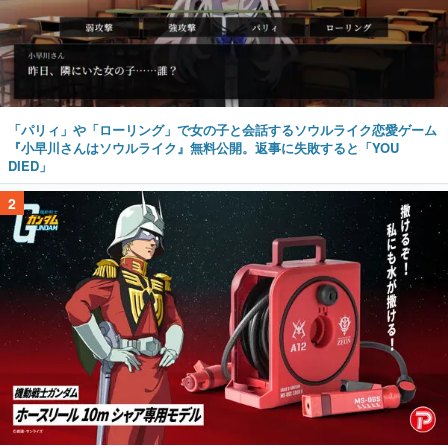
「パリィ」や「ローリング」で女の子と会話するソウルライク恋愛ゲーム
『小早川さんはソウルライク』無料公開。返事に失敗すると「YOU
DIED」
2