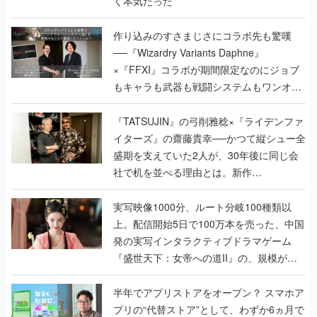
く本気だった
作り込みのすさまじさにコラボ先も驚嘆
──『Wizardry Variants Daphne』
×『FFXI』コラボが期間限定なのにジョブ
もキャラも武器も戦闘システムもワンオフ
で作り込まれた理由を両ディレクターに聞
く
『TATSUJIN』の弓削雅稔×『ライデンファ
イターズ』の齋藤貴幸──かつて縦シュー全
盛期を支えていた2人が、30年後に同じ会
社で机を並べる理由とは。新作
『TATSUJIN EXTREME』で初タッグを組
んだレジェンド2人に訊く開発秘話
実写映像1000分、ルート分岐100種類以
上。配信開始5日で100万本を売った、中国
発の実写インタラクティブドラマゲーム
『盛世天下：女帝への道II』の、規模が違
うこだわりをプロデューサーに聞いた
半年でアプリストアをオープン？ スマホア
プリの“代替ストア”として、わずか6ヵ月で