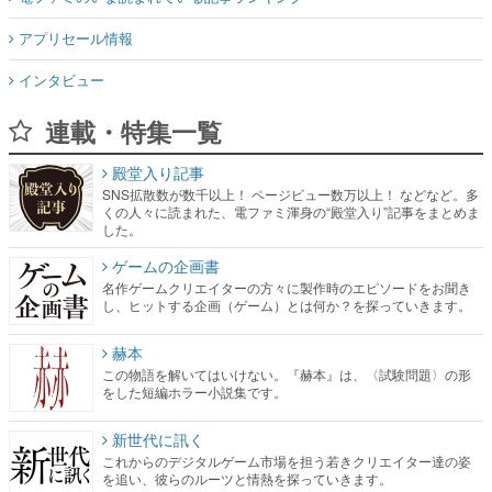
アプリセール情報
インタビュー
連載・特集一覧
殿堂入り記事
SNS拡散数が数千以上！ ページビュー数万以上！ などなど。多
くの人々に読まれた、電ファミ渾身の“殿堂入り”記事をまとめま
した。
ゲームの企画書
名作ゲームクリエイターの方々に製作時のエピソードをお聞き
し、ヒットする企画（ゲーム）とは何か？を探っていきます。
赫本
この物語を解いてはいけない。『赫本』は、〈試験問題〉の形
をした短編ホラー小説集です。
新世代に訊く
これからのデジタルゲーム市場を担う若きクリエイター達の姿
を追い、彼らのルーツと情熱を探っていきます。