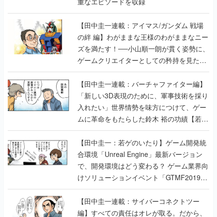
重なエピソードを収録
【田中圭一連載：アイマス/ガンダム 戦場
の絆 編】わがままな王様のわがままなニー
ズを満たす！──小山順一朗が貫く姿勢に、
ゲームクリエイターとしての矜持を見た
【若ゲのいたり最終回】
【田中圭一連載：バーチャファイター編】
「新しい3D表現のために、軍事技術を採り
入れたい」世界情勢を味方につけて、ゲー
ムに革命をもたらした鈴木 裕の功績【若ゲ
のいたり】
【田中圭一：若ゲのいたり】ゲーム開発統
合環境「Unreal Engine」最新バージョン
で、開発環境はどう変わる？ ゲーム業界向
けソリューションイベント「GTMF2019」
に行って、より理解を深めよう【PR】
【田中圭一連載：サイバーコネクトツー
編】すべての責任はオレが取る。だから、