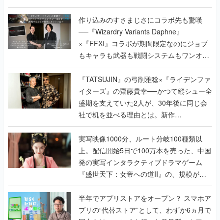
作り込みのすさまじさにコラボ先も驚嘆
──『Wizardry Variants Daphne』
×『FFXI』コラボが期間限定なのにジョブ
もキャラも武器も戦闘システムもワンオフ
で作り込まれた理由を両ディレクターに聞
く
『TATSUJIN』の弓削雅稔×『ライデンファ
イターズ』の齋藤貴幸──かつて縦シュー全
盛期を支えていた2人が、30年後に同じ会
社で机を並べる理由とは。新作
『TATSUJIN EXTREME』で初タッグを組
んだレジェンド2人に訊く開発秘話
実写映像1000分、ルート分岐100種類以
上。配信開始5日で100万本を売った、中国
発の実写インタラクティブドラマゲーム
『盛世天下：女帝への道II』の、規模が違
うこだわりをプロデューサーに聞いた
半年でアプリストアをオープン？ スマホア
プリの“代替ストア”として、わずか6ヵ月で