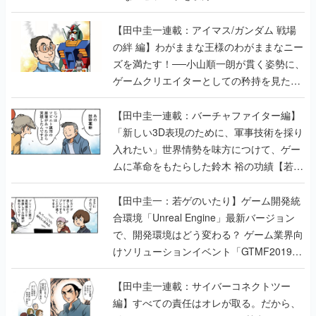
【田中圭一連載：アイマス/ガンダム 戦場
の絆 編】わがままな王様のわがままなニー
ズを満たす！──小山順一朗が貫く姿勢に、
ゲームクリエイターとしての矜持を見た
【若ゲのいたり最終回】
【田中圭一連載：バーチャファイター編】
「新しい3D表現のために、軍事技術を採り
入れたい」世界情勢を味方につけて、ゲー
ムに革命をもたらした鈴木 裕の功績【若ゲ
のいたり】
【田中圭一：若ゲのいたり】ゲーム開発統
合環境「Unreal Engine」最新バージョン
で、開発環境はどう変わる？ ゲーム業界向
けソリューションイベント「GTMF2019」
に行って、より理解を深めよう【PR】
【田中圭一連載：サイバーコネクトツー
編】すべての責任はオレが取る。だから、