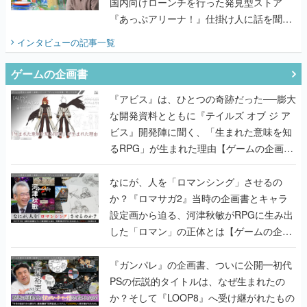
国内向けローンチを行った発見型ストア
『あっぷアリーナ！』仕掛け人に話を聞い
てみた
インタビュー
の記事一覧
ゲームの企画書
『アビス』は、ひとつの奇跡だった──膨大
な開発資料とともに『テイルズ オブ ジ ア
ビス』開発陣に聞く、「生まれた意味を知
るRPG」が生まれた理由【ゲームの企画
書】
なにが、人を「ロマンシング」させるの
か？『ロマサガ2』当時の企画書とキャラ
設定画から迫る、河津秋敏がRPGに生み出
した「ロマン」の正体とは【ゲームの企画
書】
『ガンパレ』の企画書、ついに公開━初代
PSの伝説的タイトルは、なぜ生まれたの
か？そして『LOOP8』へ受け継がれたもの