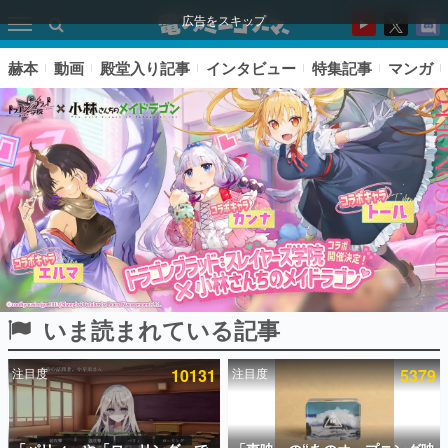
広告をスキップ
赫本
動画
殿堂入り記事
インタビュー
特集記事
マンガ
いま読まれている記事
ピックアップ
注目度
10131
注目度
5379
電ファミのいま読まれている記事ランキング
アプリセール情報