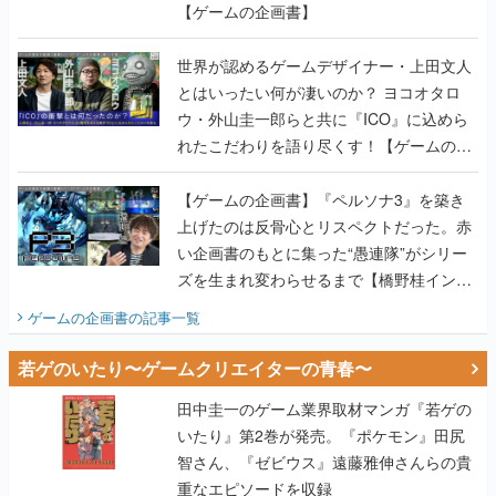
【ゲームの企画書】
世界が認めるゲームデザイナー・上田文人
とはいったい何が凄いのか？ ヨコオタロ
ウ・外山圭一郎らと共に『ICO』に込めら
れたこだわりを語り尽くす！【ゲームの企
画書】
【ゲームの企画書】『ペルソナ3』を築き
上げたのは反骨心とリスペクトだった。赤
い企画書のもとに集った“愚連隊”がシリー
ズを生まれ変わらせるまで【橋野桂インタ
ビュー】
ゲームの企画書
の記事一覧
若ゲのいたり〜ゲームクリエイターの青春〜
田中圭一のゲーム業界取材マンガ『若ゲの
いたり』第2巻が発売。『ポケモン』田尻
智さん、『ゼビウス』遠藤雅伸さんらの貴
重なエピソードを収録