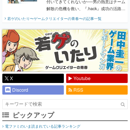
付いてきてくれないか──男の熱意はチーム
解散の危機を救い、『.hack』成功の活路を
開く。業界の快男児・松山 洋に流れる血は
若ゲのいたり〜ゲームクリエイターの青春〜
の記事一覧
『少年ジャンプ』色だった【若ゲのいた
り】
X
Youtube
Discord
RSS
ピックアップ
電ファミのいま読まれている記事ランキング