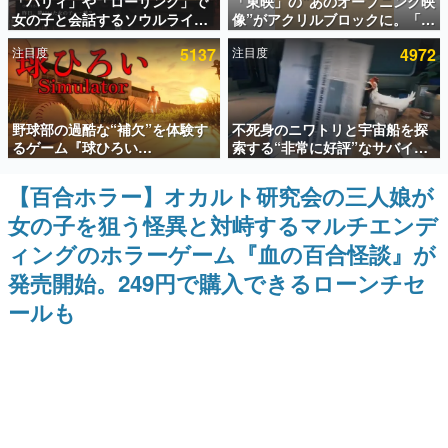
「パリィ」や「ローリング」で
「東映」の“あのオープニング映
女の子と会話するソウルライク
像”がアクリルブロックに。「東
インタビュー
恋愛ゲーム『小早川さんはソウ
映ヒストリカル グッズコレクシ
注目度
5137
注目度
4972
ルライク』無料公開。返事に失
ョン」が8月下旬より発売
連載・特集一覧
敗すると「YOU DIED」
殿堂入り記事
野球部の過酷な“補欠”を体験す
不死身のニワトリと宇宙船を探
SNS拡散数が数千以上！ ページビュー数万以上！ などな
ど。多くの人々に読まれた、電ファミ渾身の“殿堂入り”記
るゲーム『球ひろい
索する“非常に好評”なサバイバ
事をまとめました。
Simulator』が「1件」のウィッ
ルゲーム『Breathedge』が無
シュリストをもとにチェコ語に
料で配布中。入手できる期間は8
【百合ホラー】オカルト研究会の三人娘が
ゲームの企画書
対応しSNSで話題に。『キング
月10日まで
名作ゲームクリエイターの方々に製作時のエピソードをお
女の子を狙う怪異と対峙するマルチエンデ
ダム・カム』開発元やチェコの
聞きし、ヒットする企画（ゲーム）とは何か？を探ってい
プロ野球選手から称賛の声
きます。
ィングのホラーゲーム『血の百合怪談』が
赫本
発売開始。249円で購入できるローンチセ
この物語を解いてはいけない。『赫本』は、〈試験問題〉
ールも
の形をした短編ホラー小説集です。
新世代に訊く
これからのデジタルゲーム市場を担う若きクリエイター達
の姿を追い、彼らのルーツと情熱を探っていきます。
ゲーム世代の作家たち
ゲームに多大な影響を受けた作家さんに取材し、ゲームが