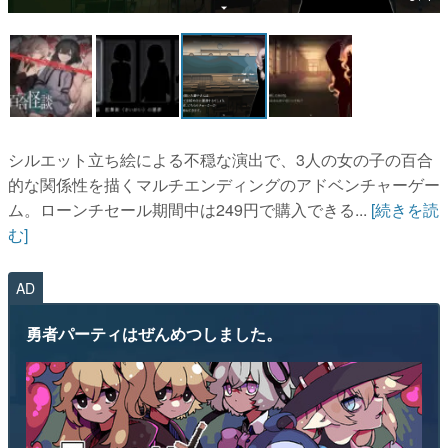
マンガ
女性向け
アプリレビュー
その他
シルエット立ち絵による不穏な演出で、3人の女の子の百合
的な関係性を描くマルチエンディングのアドベンチャーゲー
電ファミニコゲーマーとは？
ム。ローンチセール期間中は249円で購入できる...
[続きを読
む]
運営：株式会社マレ
AD
勇者パーティはぜんめつしました。