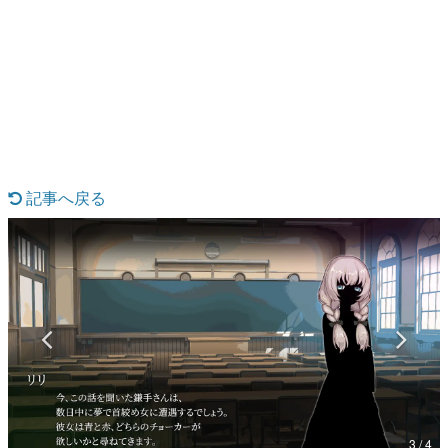
日本のコンテンツ産業やカルチャーに与えた影響を探る企
画です。
日本モバイルゲーム産業史
日本のモバイルゲーム史における主要なトピック・タイト
ルを網羅するほか、開発者へのインタビューや識者による
解説を掲載。約20年の歴史が一望できる決定版！
若ゲのいたり〜ゲームクリエイターの青春〜
『うつヌケ』『ペンと箸』等で知られるマンガ家・田中圭
一先生によるゲーム業界レポートマンガです。
記事へ戻る
なんでゲームは面白い？
ゲーム開発者・hamatsu氏がゲームの魅力を画面や操作の
具体的な形から解き明かしていく、硬派で骨太な評論連載
です。
ゲームが変えた日本語
「経験値」「裏技」「ラスボス」… ゲームにまつわる言葉
の起源や用法の変遷を、コンピューター文化史研究家・タ
イニーP氏が徹底調査。
カテゴリ
3 / 4
特集記事