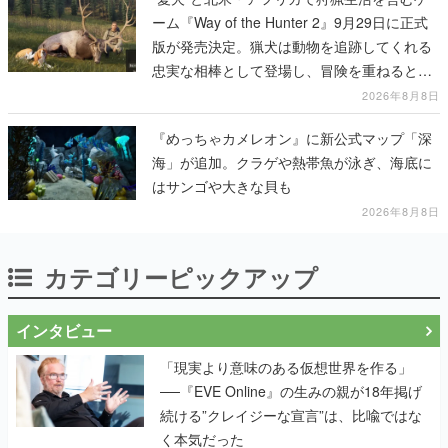
ーム『Way of the Hunter 2』9月29日に正式
版が発売決定。猟犬は動物を追跡してくれる
忠実な相棒として登場し、冒険を重ねると成
長する。記念撮影も可能
2026年8月8日
『めっちゃカメレオン』に新公式マップ「深
海」が追加。クラゲや熱帯魚が泳ぎ、海底に
はサンゴや大きな貝も
2026年8月8日
カテゴリーピックアップ
インタビュー
「現実より意味のある仮想世界を作る」
──『EVE Online』の生みの親が18年掲げ
続ける”クレイジーな宣言”は、比喩ではな
く本気だった