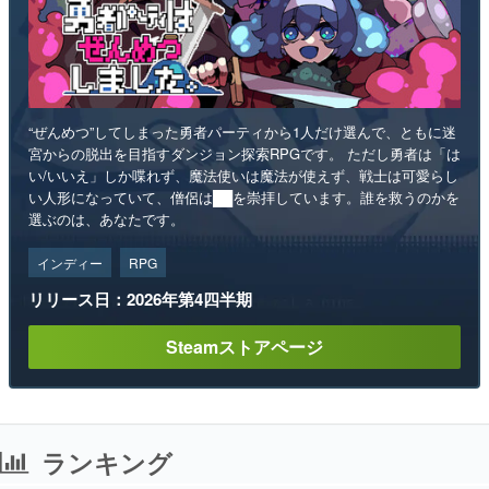
“ぜんめつ”してしまった勇者パーティから1人だけ選んで、ともに迷
宮からの脱出を目指すダンジョン探索RPGです。 ただし勇者は「は
い/いいえ」しか喋れず、魔法使いは魔法が使えず、戦士は可愛らし
い人形になっていて、僧侶は██を崇拝しています。誰を救うのかを
選ぶのは、あなたです。
インディー
RPG
リリース日：2026年第4四半期
Steamストアページ
ランキング