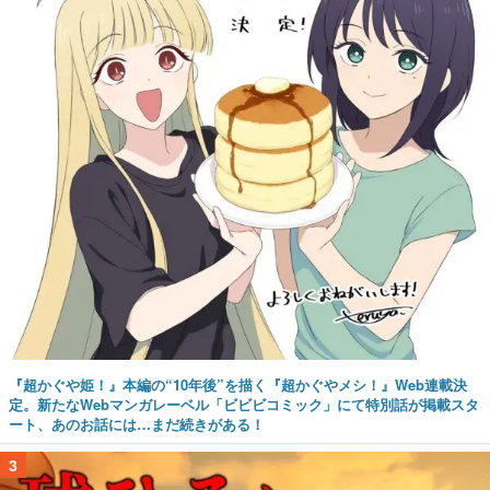
『超かぐや姫！』本編の“10年後”を描く『超かぐやメシ！』Web連載決
定。新たなWebマンガレーベル「ビビビコミック」にて特別話が掲載スタ
ート、あのお話には…まだ続きがある！
3