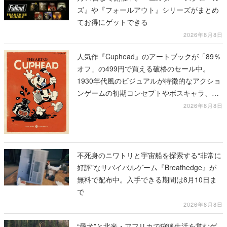
ズ』や『フォールアウト』シリーズがまとめ
てお得にゲットできる
2026年8月8日
人気作『Cuphead』のアートブックが「89％
オフ」の499円で買える破格のセール中。
1930年代風のビジュアルが特徴的なアクショ
ンゲームの初期コンセプトやボスキャラ、ス
テージのイラストも収録
2026年8月8日
不死身のニワトリと宇宙船を探索する“非常に
好評”なサバイバルゲーム『Breathedge』が
無料で配布中。入手できる期間は8月10日ま
で
2026年8月8日
“愛犬”と北米・アフリカで狩猟生活を営むゲ