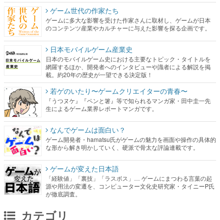
ゲーム世代の作家たち
ゲームに多大な影響を受けた作家さんに取材し、ゲームが日本
のコンテンツ産業やカルチャーに与えた影響を探る企画です。
日本モバイルゲーム産業史
日本のモバイルゲーム史における主要なトピック・タイトルを
網羅するほか、開発者へのインタビューや識者による解説を掲
載。約20年の歴史が一望できる決定版！
若ゲのいたり〜ゲームクリエイターの青春〜
『うつヌケ』『ペンと箸』等で知られるマンガ家・田中圭一先
生によるゲーム業界レポートマンガです。
なんでゲームは面白い？
ゲーム開発者・hamatsu氏がゲームの魅力を画面や操作の具体的
な形から解き明かしていく、硬派で骨太な評論連載です。
ゲームが変えた日本語
「経験値」「裏技」「ラスボス」… ゲームにまつわる言葉の起
源や用法の変遷を、コンピューター文化史研究家・タイニーP氏
が徹底調査。
カテゴリ