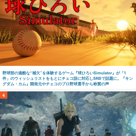
野球部の過酷な“補欠”を体験するゲーム『球ひろいSimulator』が「1
件」のウィッシュリストをもとにチェコ語に対応しSNSで話題に。『キン
グダム・カム』開発元やチェコのプロ野球選手から称賛の声
4