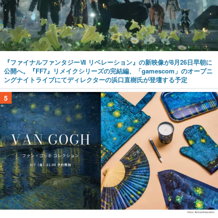
『ファイナルファンタジーⅦ リベレーション』の新映像が8月26日早朝に
公開へ。『FF7』リメイクシリーズの完結編、「gamescom」のオープニ
ングナイトライブにてディレクターの浜口直樹氏が登壇する予定
5