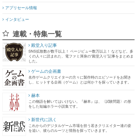
アプリセール情報
インタビュー
連載・特集一覧
殿堂入り記事
SNS拡散数が数千以上！ ページビュー数万以上！ などなど。多
くの人々に読まれた、電ファミ渾身の“殿堂入り”記事をまとめま
した。
ゲームの企画書
名作ゲームクリエイターの方々に製作時のエピソードをお聞き
し、ヒットする企画（ゲーム）とは何か？を探っていきます。
赫本
この物語を解いてはいけない。『赫本』は、〈試験問題〉の形
をした短編ホラー小説集です。
新世代に訊く
これからのデジタルゲーム市場を担う若きクリエイター達の姿
を追い、彼らのルーツと情熱を探っていきます。