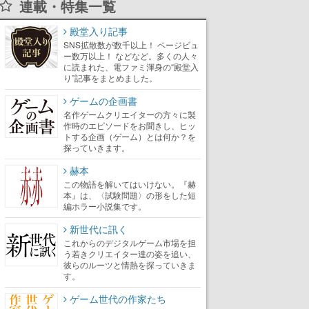
連載・特集一覧
殿堂入り記事
SNS拡散数が数千以上！ ページビュ
ー数万以上！ などなど。多くの人々
に読まれた、電ファミ渾身の“殿堂入
り”記事をまとめました。
ゲームの企画書
名作ゲームクリエイターの方々に製
作時のエピソードをお聞きし、ヒッ
トする企画（ゲーム）とは何か？を
探っていきます。
赫本
この物語を解いてはいけない。『赫
本』は、〈試験問題〉の形をした短
編ホラー小説集です。
新世代に訊く
これからのデジタルゲーム市場を担
う若きクリエイター達の姿を追い、
彼らのルーツと情熱を探っていきま
す。
ゲーム世代の作家たち