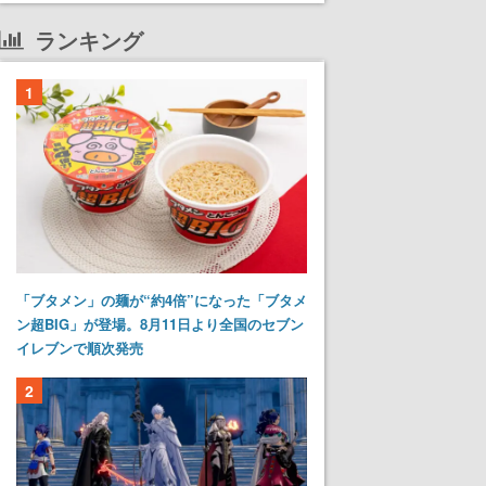
ランキング
1
「ブタメン」の麺が“約4倍”になった「ブタメ
ン超BIG」が登場。8月11日より全国のセブン
イレブンで順次発売
2