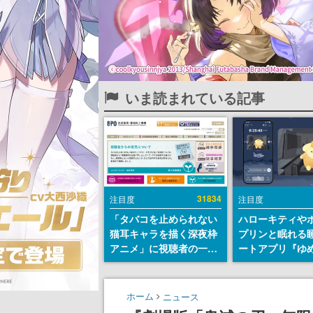
いま読まれている記事
31834
注目度
注目度
「タバコを止められない
ハローキティや
猫耳キャラを描く深夜枠
プリンと眠れる
アニメ」に視聴者の一部
ートアプリ『ゆ
から批判意見。違法薬物
が配信中。キャ
の使用と思わしき描写も
ASMRや目覚ま
含めて、BPOが議論を交
ムも搭載
ホーム
ニュース
わす