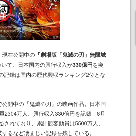
、現在公開中の
『劇場版「鬼滅の刃」無限城
ついて、日本国内の興行収入が
を突
330億円
の記録は国内の歴代興収ランキング2位とな
国で公開中の『鬼滅の刃』の映画作品。日本国
2304万人、興行収入330億円を記録。8月
始されており、累計観客動員は5500万人、
突破するなど凄まじい記録を残している。