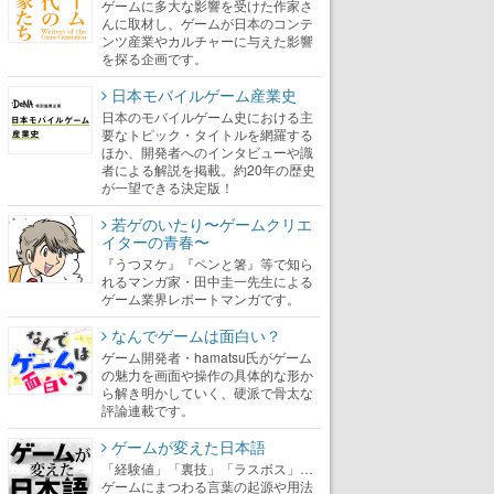
ゲームに多大な影響を受けた作家さ
んに取材し、ゲームが日本のコンテ
ンツ産業やカルチャーに与えた影響
を探る企画です。
日本モバイルゲーム産業史
日本のモバイルゲーム史における主
要なトピック・タイトルを網羅する
ほか、開発者へのインタビューや識
者による解説を掲載。約20年の歴史
が一望できる決定版！
若ゲのいたり〜ゲームクリエ
イターの青春〜
『うつヌケ』『ペンと箸』等で知ら
れるマンガ家・田中圭一先生による
ゲーム業界レポートマンガです。
なんでゲームは面白い？
ゲーム開発者・hamatsu氏がゲーム
の魅力を画面や操作の具体的な形か
ら解き明かしていく、硬派で骨太な
評論連載です。
ゲームが変えた日本語
「経験値」「裏技」「ラスボス」…
ゲームにまつわる言葉の起源や用法