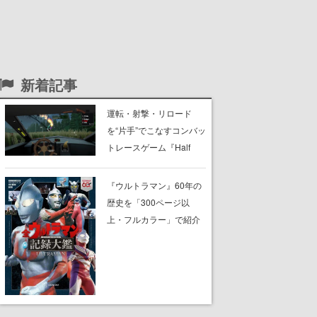
新着記事
運転・射撃・リロード
を“片手”でこなすコンバッ
トレースゲーム『Half
Grip』が忙しすぎる。ラ
イバルを片手運転でぶっ
『ウルトラマン』60年の
飛ばし、銃の片手撃ちで
歴史を「300ページ以
蹴散らしながら勝利を目
上・フルカラー」で紹介
指すピクセルアート調の
する書籍『全ウルトラマ
ローグライク
ン記録大鑑』が、明日8月
7日に発売。『レッドマ
ン』『ミラーマン』など
の円谷特撮も30作品以上