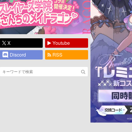
X
Youtube
Discord
RSS