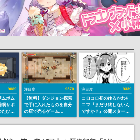
9889
9570
9339
注目度
注目度
ポムポム
【無料】ダンジョン探索
コロコロ初のゆるかわ4
睡眠サポ
で手に入れたものを自分
コマ『まだサ終しないん
めたび』
の店で売るゲーム
ですか？』公開スター
ラごとの
『Moonlighter』が
ト。主人公は新入社員の
しアラー
Steamにて無料配布中！
侘石ダイヤ、ゲーム会社
続編『Moonlighter 2』
を舞台にトラブルへ対応
の9月2日正式リリースを
する社員たちを描く