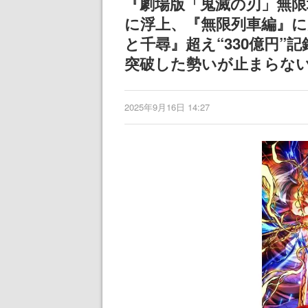
『劇場版「鬼滅の刃」無限
に浮上、『無限列車編』に
と千尋』超え“330億円”
突破した勢いが止まらな
2025年9月16日 14:27