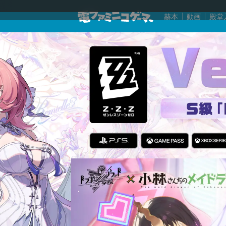
赫本
動画
殿堂