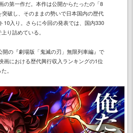
画の第一作だ。本作は公開からたったの「8
円を突破し、そのままの勢いで日本国内の歴代
10入り。さらに今回の発表では、国内330
で上り詰めている。
に公開の『劇場版「鬼滅の刃」無限列車編』で
映画における歴代興行収入ランキングの1位
った。