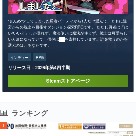
“ぜんめつ”してしまった勇者パーティから1人だけ選んで、ともに迷
宮からの脱出を目指すダンジョン探索RPGです。 ただし勇者は「は
い/いいえ」しか喋れず、魔法使いは魔法が使えず、戦士は可愛らし
い人形になっていて、僧侶は██を崇拝しています。誰を救うのかを
選ぶのは、あなたです。
インディー
RPG
リリース日：2026年第4四半期
Steamストアページ
ランキング
1