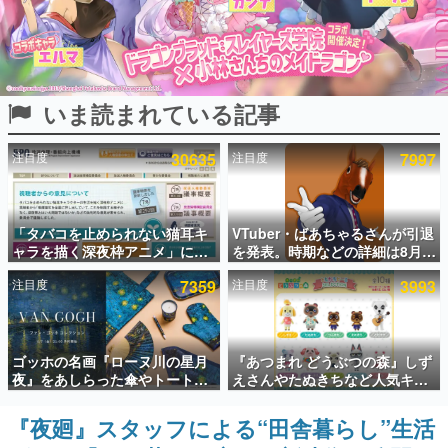
インタビュー
連載・特集一覧
いま読まれている記事
殿堂入り記事
SNS拡散数が数千以上！ ページビュー数万以上！ などな
ど。多くの人々に読まれた、電ファミ渾身の“殿堂入り”記
注目度
30635
注目度
7997
事をまとめました。
ゲームの企画書
名作ゲームクリエイターの方々に製作時のエピソードをお
聞きし、ヒットする企画（ゲーム）とは何か？を探ってい
「タバコを止められない猫耳キ
VTuber・ばあちゃるさんが引退
きます。
ャラを描く深夜枠アニメ」に視
を発表。時期などの詳細は8月9
聴者の一部から批判意見。違法
日15時からの配信で説明
赫本
注目度
7359
注目度
3993
薬物の使用と思しき描写も含め
この物語を解いてはいけない。『赫本』は、〈試験問題〉
て、BPOが議論を交わす
の形をした短編ホラー小説集です。
新世代に訊く
ゴッホの名画『ローヌ川の星月
『あつまれ どうぶつの森』しず
これからのデジタルゲーム市場を担う若きクリエイター達
夜』をあしらった傘やトートバ
えさんやたぬきちなど人気キャ
の姿を追い、彼らのルーツと情熱を探っていきます。
ッグなどが登場。8月7日21時よ
ラクターのフロッキードールが9
り2日間限定で予約販売
月に発売開始。「とたけけ」や
『夜廻』スタッフによる“田舎暮らし”生活
ゲーム世代の作家たち
「ちゃちゃまる」も
ゲームに多大な影響を受けた作家さんに取材し、ゲームが