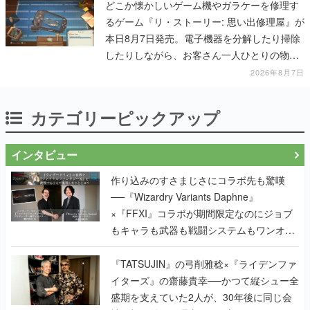
どこか懐かしいゲーム機やガラケーを修理す
るゲーム『リ・ストーリー: 思い出修理屋』が
本日8月7日発売。電子機器を分解したり掃除
したりしながら、お客さん一人ひとりの物語
に耳を傾ける
2026年8月7日
カテゴリーピックアップ
インタビュー
作り込みのすさまじさにコラボ先も驚嘆
──『Wizardry Variants Daphne』
×『FFXI』コラボが期間限定なのにジョブ
もキャラも武器も戦闘システムもワンオフ
で作り込まれた理由を両ディレクターに聞
く
『TATSUJIN』の弓削雅稔×『ライデンファ
イターズ』の齋藤貴幸──かつて縦シュー全
盛期を支えていた2人が、30年後に同じ会