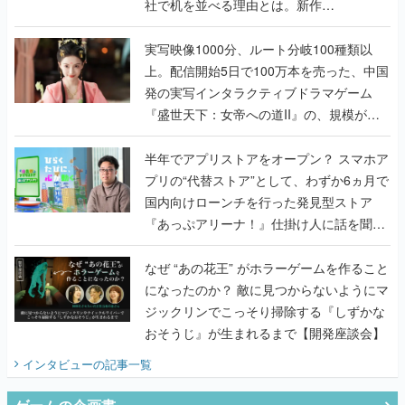
社で机を並べる理由とは。新作
『TATSUJIN EXTREME』で初タッグを組
んだレジェンド2人に訊く開発秘話
実写映像1000分、ルート分岐100種類以
上。配信開始5日で100万本を売った、中国
発の実写インタラクティブドラマゲーム
『盛世天下：女帝への道II』の、規模が違
うこだわりをプロデューサーに聞いた
半年でアプリストアをオープン？ スマホア
プリの“代替ストア”として、わずか6ヵ月で
国内向けローンチを行った発見型ストア
『あっぷアリーナ！』仕掛け人に話を聞い
てみた
なぜ “あの花王” がホラーゲームを作ること
になったのか？ 敵に見つからないようにマ
ジックリンでこっそり掃除する『しずかな
おそうじ』が生まれるまで【開発座談会】
インタビュー
の記事一覧