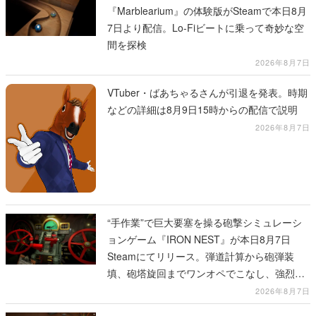
『Marblearium』の体験版がSteamで本日8月
7日より配信。Lo-Fiビートに乗って奇妙な空
間を探検
2026年8月7日
VTuber・ばあちゃるさんが引退を発表。時期
などの詳細は8月9日15時からの配信で説明
2026年8月7日
“手作業”で巨大要塞を操る砲撃シミュレーシ
ョンゲーム『IRON NEST』が本日8月7日
Steamにてリリース。弾道計算から砲弾装
填、砲塔旋回までワンオペでこなし、強烈な
一撃をブチかませるロマンある作品
2026年8月7日