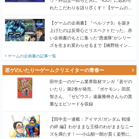
れたこだわりを語り尽くす！【ゲームの企
画書】
【ゲームの企画書】『ペルソナ3』を築き
上げたのは反骨心とリスペクトだった。赤
い企画書のもとに集った“愚連隊”がシリー
ズを生まれ変わらせるまで【橋野桂インタ
ビュー】
ゲームの企画書
の記事一覧
若ゲのいたり〜ゲームクリエイターの青春〜
田中圭一のゲーム業界取材マンガ『若ゲの
いたり』第2巻が発売。『ポケモン』田尻
智さん、『ゼビウス』遠藤雅伸さんらの貴
重なエピソードを収録
【田中圭一連載：アイマス/ガンダム 戦場
の絆 編】わがままな王様のわがままなニー
ズを満たす！──小山順一朗が貫く姿勢に、