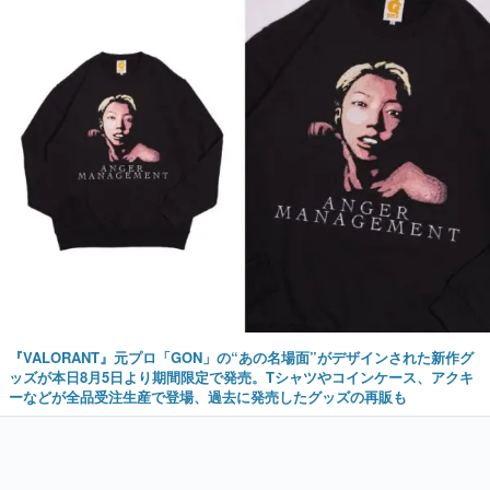
『VALORANT』元プロ「GON」の“あの名場面”がデザインされた新作グ
ッズが本日8月5日より期間限定で発売。Tシャツやコインケース、アクキ
ーなどが全品受注生産で登場、過去に発売したグッズの再販も