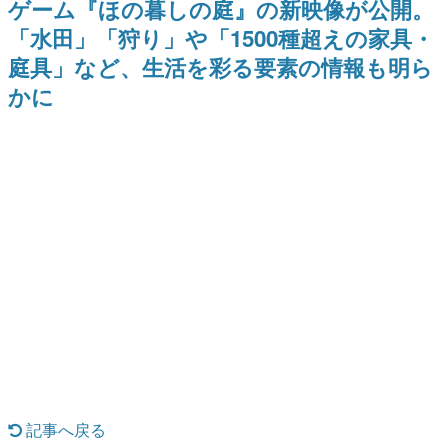
ゲーム『ほの暮しの庭』の新映像が公開。
日本のコンテンツ産業やカルチャーに与えた影響を探る企
「水田」「狩り」や「1500種超えの家具・
画です。
庭具」など、生活を彩る要素の情報も明ら
日本モバイルゲーム産業史
日本のモバイルゲーム史における主要なトピック・タイト
かに
ルを網羅するほか、開発者へのインタビューや識者による
解説を掲載。約20年の歴史が一望できる決定版！
若ゲのいたり〜ゲームクリエイターの青春〜
『うつヌケ』『ペンと箸』等で知られるマンガ家・田中圭
一先生によるゲーム業界レポートマンガです。
なんでゲームは面白い？
ゲーム開発者・hamatsu氏がゲームの魅力を画面や操作の
具体的な形から解き明かしていく、硬派で骨太な評論連載
です。
ゲームが変えた日本語
「経験値」「裏技」「ラスボス」… ゲームにまつわる言葉
の起源や用法の変遷を、コンピューター文化史研究家・タ
イニーP氏が徹底調査。
カテゴリ
記事へ戻る
特集記事