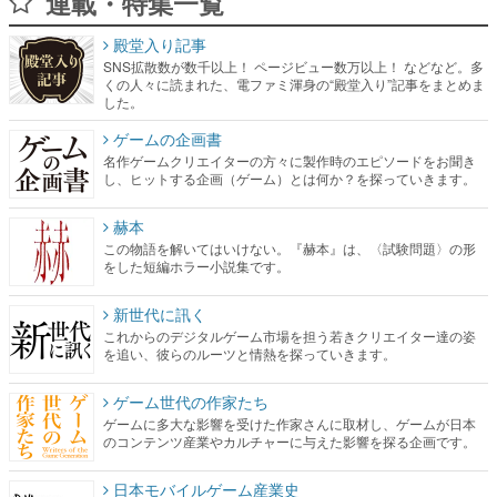
連載・特集一覧
殿堂入り記事
SNS拡散数が数千以上！ ページビュー数万以上！ などなど。多
くの人々に読まれた、電ファミ渾身の“殿堂入り”記事をまとめま
した。
ゲームの企画書
名作ゲームクリエイターの方々に製作時のエピソードをお聞き
し、ヒットする企画（ゲーム）とは何か？を探っていきます。
赫本
この物語を解いてはいけない。『赫本』は、〈試験問題〉の形
をした短編ホラー小説集です。
新世代に訊く
これからのデジタルゲーム市場を担う若きクリエイター達の姿
を追い、彼らのルーツと情熱を探っていきます。
ゲーム世代の作家たち
ゲームに多大な影響を受けた作家さんに取材し、ゲームが日本
のコンテンツ産業やカルチャーに与えた影響を探る企画です。
日本モバイルゲーム産業史