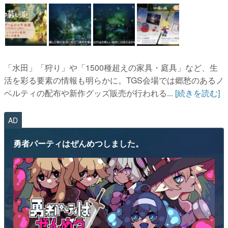
「水田」「狩り」や「1500種超えの家具・庭具」など、生
活を彩る要素の情報も明らかに。TGS会場では郷愁のあるノ
ベルティの配布や新作グッズ販売が行われる...
[続きを読む]
AD
勇者パーティはぜんめつしました。