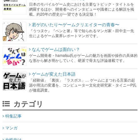
日本のモバイルゲーム史における主要なトピック・タイトルを
網羅するほか、開発者へのインタビューや識者による解説を掲
載。約20年の歴史が一望できる決定版！
若ゲのいたり〜ゲームクリエイターの青春〜
『うつヌケ』『ペンと箸』等で知られるマンガ家・田中圭一先
生によるゲーム業界レポートマンガです。
なんでゲームは面白い？
ゲーム開発者・hamatsu氏がゲームの魅力を画面や操作の具体的
な形から解き明かしていく、硬派で骨太な評論連載です。
ゲームが変えた日本語
「経験値」「裏技」「ラスボス」… ゲームにまつわる言葉の起
源や用法の変遷を、コンピューター文化史研究家・タイニーP氏
が徹底調査。
カテゴリ
特集記事
マンガ
女性向け