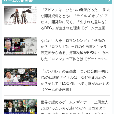
ゲームの企画書
『アビス』は、ひとつの奇跡だった──膨大
な開発資料とともに『テイルズ オブ ジ ア
ビス』開発陣に聞く、「生まれた意味を知
るRPG」が生まれた理由【ゲームの企画
書】
なにが、人を「ロマンシング」させるの
か？『ロマサガ2』当時の企画書とキャラ
設定画から迫る、河津秋敏がRPGに生み出
した「ロマン」の正体とは【ゲームの企画
書】
『ガンパレ』の企画書、ついに公開━初代
PSの伝説的タイトルは、なぜ生まれたの
か？そして『LOOP8』へ受け継がれたもの
【ゲームの企画書】
世界が認めるゲームデザイナー・上田文人
とはいったい何が凄いのか？ ヨコオタロ
ウ・外山圭一郎らと共に『ICO』に込めら