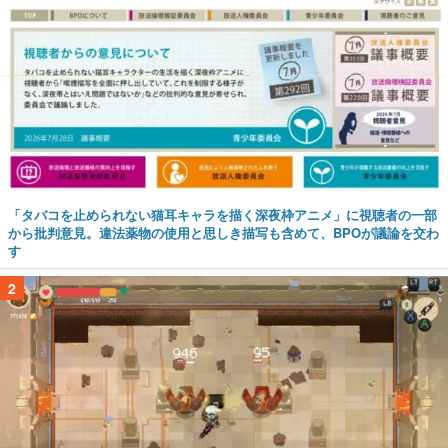
「タバコを止められない猫耳キャラを描く深夜枠アニメ」に視聴者の一部
から批判意見。違法薬物の使用と思しき描写も含めて、BPOが議論を交わ
す
2