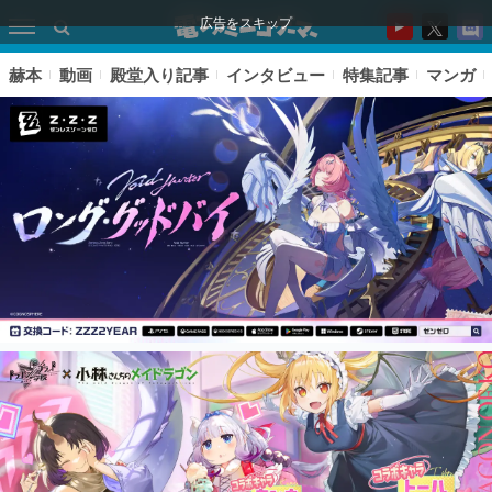
広告をスキップ
赫本
動画
殿堂入り記事
インタビュー
特集記事
マンガ
ピックアップ
電ファミのいま読まれている記事ランキング
アプリセール情報