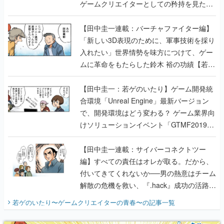
ゲームクリエイターとしての矜持を見た
【若ゲのいたり最終回】
【田中圭一連載：バーチャファイター編】
「新しい3D表現のために、軍事技術を採り
入れたい」世界情勢を味方につけて、ゲー
ムに革命をもたらした鈴木 裕の功績【若ゲ
のいたり】
【田中圭一：若ゲのいたり】ゲーム開発統
合環境「Unreal Engine」最新バージョン
で、開発環境はどう変わる？ ゲーム業界向
けソリューションイベント「GTMF2019」
に行って、より理解を深めよう【PR】
【田中圭一連載：サイバーコネクトツー
編】すべての責任はオレが取る。だから、
付いてきてくれないか──男の熱意はチーム
解散の危機を救い、『.hack』成功の活路を
開く。業界の快男児・松山 洋に流れる血は
若ゲのいたり〜ゲームクリエイターの青春〜
の記事一覧
『少年ジャンプ』色だった【若ゲのいた
り】