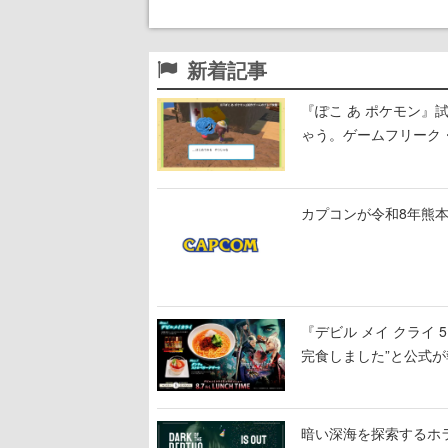
新着記事
『ぽこ あ ポケモン
ゃう。ゲームフリーク・
公開中
カプコンが令和8年熊本
『デビル メイ クライ
完食しました”と公式が
暗い深海を探索するホラーゲ