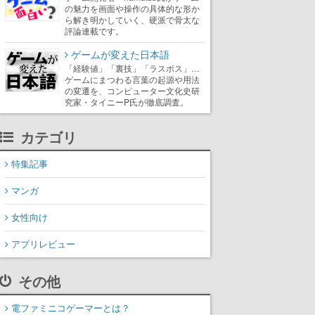
の魅力を画面や操作の具体的な形か
ら解き明かしていく、硬派で骨太な
評論連載です。
ゲームが変えた日本語
「経験値」「裏技」「ラスボス」…
ゲームにまつわる言葉の起源や用法
の変遷を、コンピューター文化史研
究家・タイニーP氏が徹底調査。
カテゴリ
特集記事
マンガ
女性向け
アプリレビュー
その他
電ファミニコゲーマーとは？