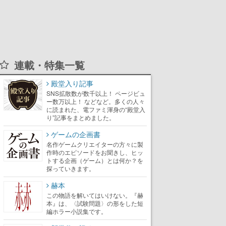
連載・特集一覧
殿堂入り記事
SNS拡散数が数千以上！ ページビュ
ー数万以上！ などなど。多くの人々
に読まれた、電ファミ渾身の“殿堂入
り”記事をまとめました。
ゲームの企画書
名作ゲームクリエイターの方々に製
作時のエピソードをお聞きし、ヒッ
トする企画（ゲーム）とは何か？を
探っていきます。
赫本
この物語を解いてはいけない。『赫
本』は、〈試験問題〉の形をした短
編ホラー小説集です。