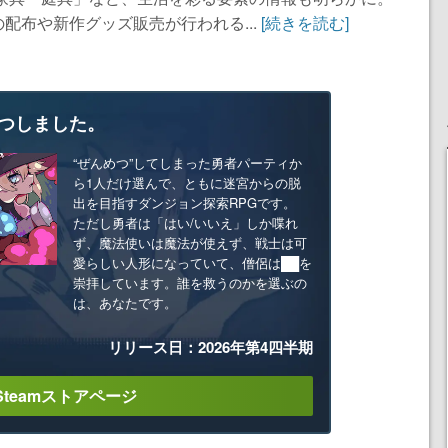
配布や新作グッズ販売が行われる...
[続きを読む]
つしました。
“ぜんめつ”してしまった勇者パーティか
ら1人だけ選んで、ともに迷宮からの脱
出を目指すダンジョン探索RPGです。
ただし勇者は「はい/いいえ」しか喋れ
ず、魔法使いは魔法が使えず、戦士は可
愛らしい人形になっていて、僧侶は██を
崇拝しています。誰を救うのかを選ぶの
は、あなたです。
リリース日：2026年第4四半期
Steamストアページ