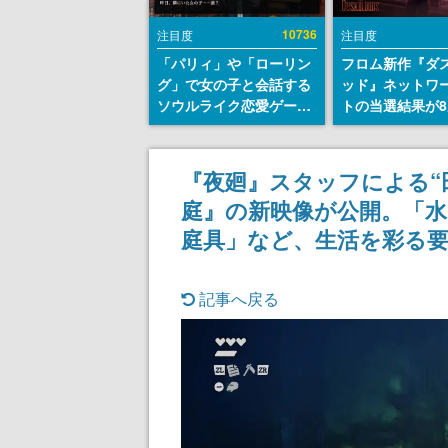
10736
注目度
注目度
「パリィ」や「ローリン
フロム新作『ダ
グ」で女の子と会話する
ッド』ネットワ
ソウルライク恋愛ゲーム
トの当選結果が8
『小早川さんはソウルラ
時に発表。応募
イク』無料公開。返事に
マイページから
失敗すると「YOU
能、テスト実施は
『夜廻』スタッフによる“
DIED」
日～24日
庭』の新映像が公開。「水
庭具」など、生活を彩る
記事へ戻る