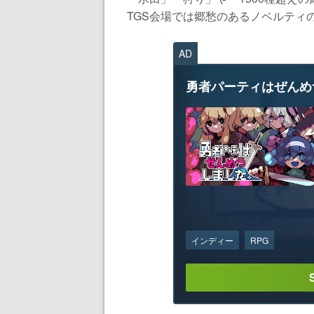
TGS会場では郷愁のあるノベルティの
AD
勇者パーティはぜんめ
インディー
RPG