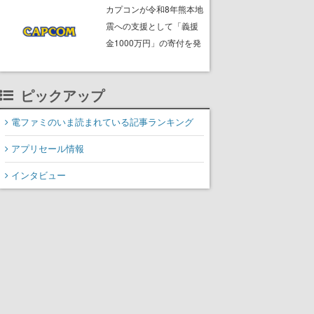
ームフリーク・大森滋氏
カプコンが令和8年熊本地
が開発秘話を語る動画が
震への支援として「義援
ゲームフリーク公式
金1000万円」の寄付を発
YouTubeで公開中
表
ピックアップ
電ファミのいま読まれている記事ランキング
アプリセール情報
インタビュー