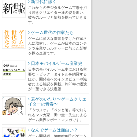
新世代に訊く
これからのデジタルゲーム市場を担
う若きクリエイター達の姿を追い、
彼らのルーツと情熱を探っていきま
す。
ゲーム世代の作家たち
ゲームに多大な影響を受けた作家さ
んに取材し、ゲームが日本のコンテ
ンツ産業やカルチャーに与えた影響
を探る企画です。
日本モバイルゲーム産業史
日本のモバイルゲーム史における主
要なトピック・タイトルを網羅する
ほか、開発者へのインタビューや識
者による解説を掲載。約20年の歴史
が一望できる決定版！
若ゲのいたり〜ゲームクリエ
イターの青春〜
『うつヌケ』『ペンと箸』等で知ら
れるマンガ家・田中圭一先生による
ゲーム業界レポートマンガです。
なんでゲームは面白い？
ゲーム開発者・hamatsu氏がゲーム