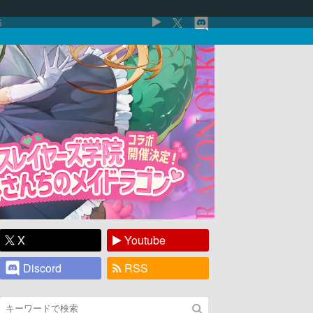
5
X
Youtube
Discord
RSS