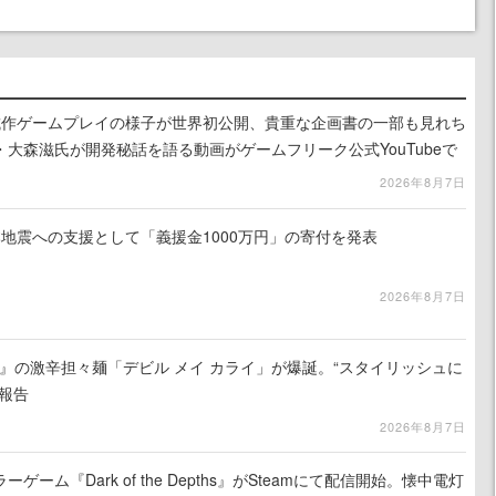
』試作ゲームプレイの様子が世界初公開、貴重な企画書の一部も見れち
大森滋氏が開発秘話を語る動画がゲームフリーク公式YouTubeで
2026年8月7日
地震への支援として「義援金1000万円」の寄付を発表
2026年8月7日
 5』の激辛担々麺「デビル メイ カライ」が爆誕。“スタイリッシュに
報告
2026年8月7日
ーム『Dark of the Depths』がSteamにて配信開始。懐中電灯