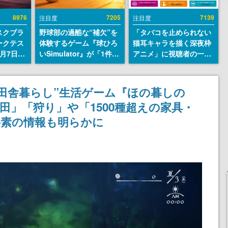
8976
7205
7139
注目度
注目度
スクブラ
野球部の過酷な“補欠”を
「タバコを止められない
ークテス
体験するゲーム『球ひろ
猫耳キャラを描く深夜枠
月7日22
いSimulator』が「1件」
アニメ」に視聴者の一部
サイトの
のウィッシュリストをも
から批判意見。違法薬物
確認可
とにチェコ語に対応し
の使用と思しき描写も含
8月21
SNSで話題に。『キング
めて、BPOが議論を交わ
田舎暮らし”生活ゲーム『ほの暮しの
ダム・カム』開発元やチ
す
田」「狩り」や「1500種超えの家具・
ェコのプロ野球選手から
称賛の声
要素の情報も明らかに