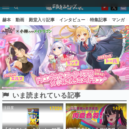
広告をスキップ
赫本
動画
殿堂入り記事
インタビュー
特集記事
マンガ
いま読まれている記事
ピックアップ
注目度
17226
注目度
14916
電ファミのいま読まれている記事ランキング
アプリセール情報