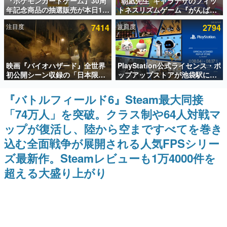
『ポケモンカードゲーム』30周
“朝凪先生”キャラデザのフィッ
年記念商品の抽選販売が本日12
トネスリズムゲーム『がんば
インタビュー
時より開始。拡張パック「30th
れ！チアリズム』Steamストア
注目度
7414
注目度
2794
CELEBRATION」のボックス
ページが公開。キャラクターの
連載・特集一覧
に、「プレミアムデッキセット
CVは陽向葵ゅかさん
エーフィ・ブラッキー」
「FUTURISTIC BOX」の計3商
殿堂入り記事
品
映画『バイオハザード』全世界
PlayStation公式ライセンス・ポ
SNS拡散数が数千以上！ ページビュー数万以上！ などな
ど。多くの人々に読まれた、電ファミ渾身の“殿堂入り”記
初公開シーン収録の「日本限
ップアップストアが池袋駅にて
事をまとめました。
定」予告映像が解禁。バイオの
期間限定で開催。夏のアパレル
日（8月10日）にあわせて、
や『ブラッドボーン』の新作ア
『バトルフィールド6』Steam最大同接
ゲームの企画書
「ラクーンシティ総合病院」へ
イテムが登場
名作ゲームクリエイターの方々に製作時のエピソードをお
「74万人」を突破。クラス制や64人対戦マ
行く配達人の姿が披露
聞きし、ヒットする企画（ゲーム）とは何か？を探ってい
きます。
ップが復活し、陸から空まですべてを巻き
赫本
込む全面戦争が展開される人気FPSシリー
この物語を解いてはいけない。『赫本』は、〈試験問題〉
ズ最新作。Steamレビューも1万4000件を
の形をした短編ホラー小説集です。
超える大盛り上がり
新世代に訊く
これからのデジタルゲーム市場を担う若きクリエイター達
の姿を追い、彼らのルーツと情熱を探っていきます。
ゲーム世代の作家たち
ゲームに多大な影響を受けた作家さんに取材し、ゲームが