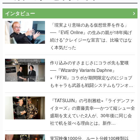
インタビュー
「現実より意味のある仮想世界を作る」
──『EVE Online』の生みの親が18年掲げ
続ける”クレイジーな宣言”は、比喩ではな
く本気だった
作り込みのすさまじさにコラボ先も驚嘆
──『Wizardry Variants Daphne』
×『FFXI』コラボが期間限定なのにジョブ
もキャラも武器も戦闘システムもワンオフ
で作り込まれた理由を両ディレクターに聞
く
『TATSUJIN』の弓削雅稔×『ライデンファ
イターズ』の齋藤貴幸──かつて縦シュー全
盛期を支えていた2人が、30年後に同じ会
社で机を並べる理由とは。新作
『TATSUJIN EXTREME』で初タッグを組
んだレジェンド2人に訊く開発秘話
実写映像1000分、ルート分岐100種類以