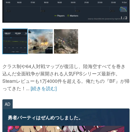
マンガ
1 / 3
女性向け
アプリレビュー
その他
電ファミニコゲーマーとは？
クラス制や64人対戦マップが復活し、陸海空すべてを巻き
運営：株式会社マレ
込んだ全面戦争が展開される人気FPSシリーズ最新作。
Steamレビューも1万4000件を超える。俺たちの『BF』が帰
ってきた！...
[続きを読む]
AD
勇者パーティはぜんめつしました。