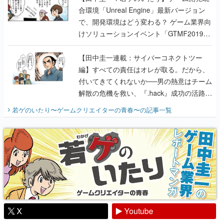
合環境「Unreal Engine」最新バージョン
で、開発環境はどう変わる？ ゲーム業界向
けソリューションイベント「GTMF2019」
に行って、より理解を深めよう【PR】
【田中圭一連載：サイバーコネクトツー
編】すべての責任はオレが取る。だから、
付いてきてくれないか──男の熱意はチーム
解散の危機を救い、『.hack』成功の活路を
開く。業界の快男児・松山 洋に流れる血は
若ゲのいたり〜ゲームクリエイターの青春〜
の記事一覧
『少年ジャンプ』色だった【若ゲのいた
り】
X
Youtube