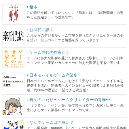
赫本
この物語を解いてはいけない。『赫本』は、〈試験問題〉の形
をした短編ホラー小説集です。
新世代に訊く
これからのデジタルゲーム市場を担う若きクリエイター達の姿
を追い、彼らのルーツと情熱を探っていきます。
ゲーム世代の作家たち
ゲームに多大な影響を受けた作家さんに取材し、ゲームが日本
のコンテンツ産業やカルチャーに与えた影響を探る企画です。
日本モバイルゲーム産業史
日本のモバイルゲーム史における主要なトピック・タイトルを
網羅するほか、開発者へのインタビューや識者による解説を掲
載。約20年の歴史が一望できる決定版！
若ゲのいたり〜ゲームクリエイターの青春〜
『うつヌケ』『ペンと箸』等で知られるマンガ家・田中圭一先
生によるゲーム業界レポートマンガです。
なんでゲームは面白い？
ゲーム開発者・hamatsu氏がゲームの魅力を画面や操作の具体的