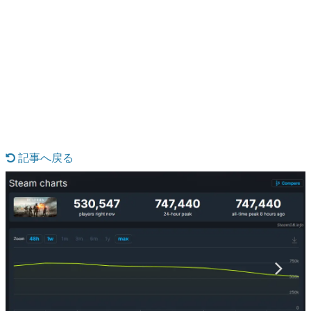
日本のコンテンツ産業やカルチャーに与えた影響を探る企
画です。
日本モバイルゲーム産業史
日本のモバイルゲーム史における主要なトピック・タイト
ルを網羅するほか、開発者へのインタビューや識者による
解説を掲載。約20年の歴史が一望できる決定版！
若ゲのいたり〜ゲームクリエイターの青春〜
『うつヌケ』『ペンと箸』等で知られるマンガ家・田中圭
一先生によるゲーム業界レポートマンガです。
記事へ戻る
なんでゲームは面白い？
ゲーム開発者・hamatsu氏がゲームの魅力を画面や操作の
具体的な形から解き明かしていく、硬派で骨太な評論連載
です。
ゲームが変えた日本語
「経験値」「裏技」「ラスボス」… ゲームにまつわる言葉
の起源や用法の変遷を、コンピューター文化史研究家・タ
イニーP氏が徹底調査。
カテゴリ
特集記事