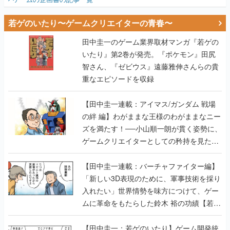
若ゲのいたり〜ゲームクリエイターの青春〜
田中圭一のゲーム業界取材マンガ『若ゲの
いたり』第2巻が発売。『ポケモン』田尻
智さん、『ゼビウス』遠藤雅伸さんらの貴
重なエピソードを収録
【田中圭一連載：アイマス/ガンダム 戦場
の絆 編】わがままな王様のわがままなニー
ズを満たす！──小山順一朗が貫く姿勢に、
ゲームクリエイターとしての矜持を見た
【若ゲのいたり最終回】
【田中圭一連載：バーチャファイター編】
「新しい3D表現のために、軍事技術を採り
入れたい」世界情勢を味方につけて、ゲー
ムに革命をもたらした鈴木 裕の功績【若ゲ
のいたり】
【田中圭一：若ゲのいたり】ゲーム開発統