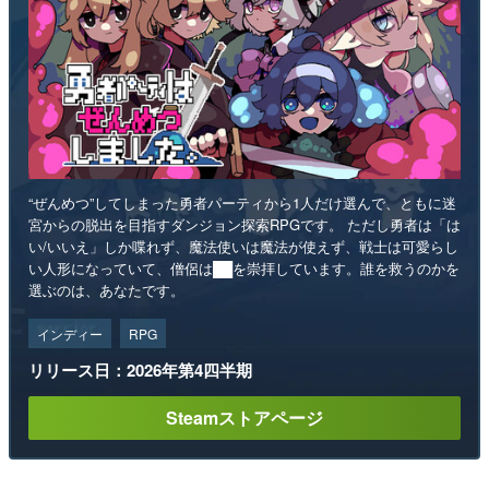
“ぜんめつ”してしまった勇者パーティから1人だけ選んで、ともに迷
宮からの脱出を目指すダンジョン探索RPGです。 ただし勇者は「は
い/いいえ」しか喋れず、魔法使いは魔法が使えず、戦士は可愛らし
い人形になっていて、僧侶は██を崇拝しています。誰を救うのかを
選ぶのは、あなたです。
インディー
RPG
リリース日：2026年第4四半期
Steamストアページ