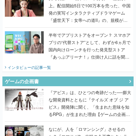
上。配信開始5日で100万本を売った、中国
発の実写インタラクティブドラマゲーム
『盛世天下：女帝への道II』の、規模が違
うこだわりをプロデューサーに聞いた
半年でアプリストアをオープン？ スマホア
プリの“代替ストア”として、わずか6ヵ月で
国内向けローンチを行った発見型ストア
『あっぷアリーナ！』仕掛け人に話を聞い
てみた
インタビュー
の記事一覧
ゲームの企画書
『アビス』は、ひとつの奇跡だった──膨大
な開発資料とともに『テイルズ オブ ジ ア
ビス』開発陣に聞く、「生まれた意味を知
るRPG」が生まれた理由【ゲームの企画
書】
なにが、人を「ロマンシング」させるの