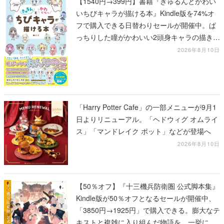
【1540円→399円】書籍『きゅるんとかわい
いちびキャラが描ける本』Kindle版を74%オ
フで購入できる日替わりセールが開催中。ぱ
っちりした瞳がかわいい2頭身キャラの描き方
を学べる1冊
2026年8月10日
「Harry Potter Cafe」の一部メニューが9月1
日よりリニューアル。「ヘドウィグ オムライ
ス」「マンドレイク ポット」などが登場へ
2026年8月10日
【50％オフ】『十三機兵防衛圏 公式脚本集』
Kindle版が50％オフとなるセールが開催中、
「3850円→1925円」で購入できる。膨大なテ
キストと複雑に入り組んだ物語を、一挙に再