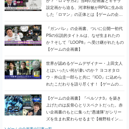
か？『ロマサガ2』当時の企画書とキャラ
設定画から迫る、河津秋敏がRPGに生み出
した「ロマン」の正体とは【ゲームの企画
書】
『ガンパレ』の企画書、ついに公開━初代
PSの伝説的タイトルは、なぜ生まれたの
か？そして『LOOP8』へ受け継がれたもの
【ゲームの企画書】
世界が認めるゲームデザイナー・上田文人
とはいったい何が凄いのか？ ヨコオタロ
ウ・外山圭一郎らと共に『ICO』に込めら
れたこだわりを語り尽くす！【ゲームの企
画書】
【ゲームの企画書】『ペルソナ3』を築き
上げたのは反骨心とリスペクトだった。赤
い企画書のもとに集った“愚連隊”がシリー
ズを生まれ変わらせるまで【橋野桂インタ
ビュー】
ゲームの企画書
の記事一覧