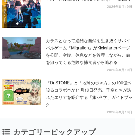
確認
2026年8月10日
カラスとなって過酷な自然を生き抜くサバイ
バルゲーム『Migration』がKickstarterページ
を公開。空腹、休息などを管理しながら、命
を狙ってくる危険な捕食者から逃れる
2026年8月10日
『Dr.STONE』と「地球の歩き方」の100億%
唆るコラボ本が11月19日発売。千空たちが訪
れたエリアを紹介する「旅×科学」ガイドブッ
ク
2026年8月10日
カテゴリーピックアップ