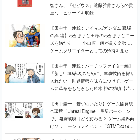
智さん、『ゼビウス』遠藤雅伸さんらの貴
重なエピソードを収録
【田中圭一連載：アイマス/ガンダム 戦場
の絆 編】わがままな王様のわがままなニー
ズを満たす！──小山順一朗が貫く姿勢に、
ゲームクリエイターとしての矜持を見た
【若ゲのいたり最終回】
【田中圭一連載：バーチャファイター編】
「新しい3D表現のために、軍事技術を採り
入れたい」世界情勢を味方につけて、ゲー
ムに革命をもたらした鈴木 裕の功績【若ゲ
のいたり】
【田中圭一：若ゲのいたり】ゲーム開発統
合環境「Unreal Engine」最新バージョン
で、開発環境はどう変わる？ ゲーム業界向
けソリューションイベント「GTMF2019」
に行って、より理解を深めよう【PR】