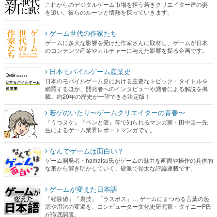
これからのデジタルゲーム市場を担う若きクリエイター達の姿
を追い、彼らのルーツと情熱を探っていきます。
ゲーム世代の作家たち
ゲームに多大な影響を受けた作家さんに取材し、ゲームが日本
のコンテンツ産業やカルチャーに与えた影響を探る企画です。
日本モバイルゲーム産業史
日本のモバイルゲーム史における主要なトピック・タイトルを
網羅するほか、開発者へのインタビューや識者による解説を掲
載。約20年の歴史が一望できる決定版！
若ゲのいたり〜ゲームクリエイターの青春〜
『うつヌケ』『ペンと箸』等で知られるマンガ家・田中圭一先
生によるゲーム業界レポートマンガです。
なんでゲームは面白い？
ゲーム開発者・hamatsu氏がゲームの魅力を画面や操作の具体的
な形から解き明かしていく、硬派で骨太な評論連載です。
ゲームが変えた日本語
「経験値」「裏技」「ラスボス」… ゲームにまつわる言葉の起
源や用法の変遷を、コンピューター文化史研究家・タイニーP氏
が徹底調査。