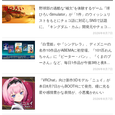
野球部の過酷な“補欠”を体験するゲーム『球
ひろいSimulator』が「1件」のウィッシュリ
ストをもとにチェコ語に対応しSNSで話題
に。『キングダム・カム』開発元やチェコの
プロ野球選手から称賛の声
2026年8月7日
『白雪姫』や『シンデレラ』、ディズニーの
名作10作品がABEMAに初登場。『101匹わん
ちゃん』に『ピーター・パン』、『くまのプ
ーさん』など、毎日1作品が午後3時と夜8時
に2回放送
2026年8月7日
『VRChat』向け新作3Dモデル「ニュイ」が
本日8月7日からBOOTHにて発売。瞳に光る
星や感情豊かな表情が、小悪魔かわいい
2026年8月7日