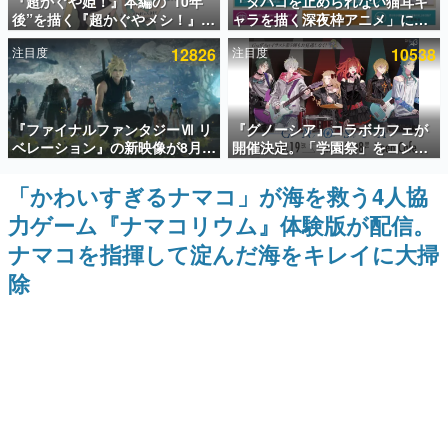
『超かぐや姫！』本編の“10年
「タバコを止められない猫耳キ
後”を描く『超かぐやメシ！』
ャラを描く深夜枠アニメ」に視
インタビュー
Web連載決定。新たなWebマン
聴者の一部から批判意見。違法
注目度
12826
注目度
10538
ガレーベル「ビビビコミック」
薬物の使用と思しき描写も含め
連載・特集一覧
にて特別話が掲載スタート、あ
て、BPOが議論を交わす
のお話には…まだ続きがある！
殿堂入り記事
『ファイナルファンタジーⅦ リ
『グノーシア』コラボカフェが
SNS拡散数が数千以上！ ページビュー数万以上！ などな
ど。多くの人々に読まれた、電ファミ渾身の“殿堂入り”記
ベレーション』の新映像が8月
開催決定。「学園祭」をコンセ
事をまとめました。
26日早朝に公開へ。『FF7』リ
プトに、模擬店やセツやSQ、ラ
メイクシリーズの完結編、
キオたちが学祭バンドを楽しむ
「かわいすぎるナマコ」が海を救う4人協
ゲームの企画書
「gamescom」のオープニング
様子を切り取った新グッズが展
名作ゲームクリエイターの方々に製作時のエピソードをお
力ゲーム『ナマコリウム』体験版が配信。
ナイトライブにてディレクター
開
聞きし、ヒットする企画（ゲーム）とは何か？を探ってい
の浜口直樹氏が登壇する予定
きます。
ナマコを指揮して淀んだ海をキレイに大掃
赫本
除
この物語を解いてはいけない。『赫本』は、〈試験問題〉
の形をした短編ホラー小説集です。
新世代に訊く
これからのデジタルゲーム市場を担う若きクリエイター達
の姿を追い、彼らのルーツと情熱を探っていきます。
ゲーム世代の作家たち
ゲームに多大な影響を受けた作家さんに取材し、ゲームが