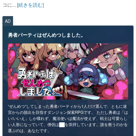
コに...
[続きを読む]
AD
勇者パーティはぜんめつしました。
“ぜんめつ”してしまった勇者パーティから1人だけ選んで、ともに迷
宮からの脱出を目指すダンジョン探索RPGです。 ただし勇者は「は
い/いいえ」しか喋れず、魔法使いは魔法が使えず、戦士は可愛らし
い人形になっていて、僧侶は██を崇拝しています。誰を救うのかを
選ぶのは、あなたです。