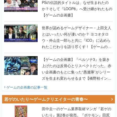
PSの伝説的タイトルは、なぜ生まれたの
か？そして『LOOP8』へ受け継がれたもの
【ゲームの企画書】
世界が認めるゲームデザイナー・上田文人
とはいったい何が凄いのか？ ヨコオタロ
ウ・外山圭一郎らと共に『ICO』に込めら
れたこだわりを語り尽くす！【ゲームの企
画書】
【ゲームの企画書】『ペルソナ3』を築き
上げたのは反骨心とリスペクトだった。赤
い企画書のもとに集った“愚連隊”がシリー
ズを生まれ変わらせるまで【橋野桂インタ
ビュー】
ゲームの企画書
の記事一覧
若ゲのいたり〜ゲームクリエイターの青春〜
田中圭一のゲーム業界取材マンガ『若ゲの
いたり』第2巻が発売。『ポケモン』田尻