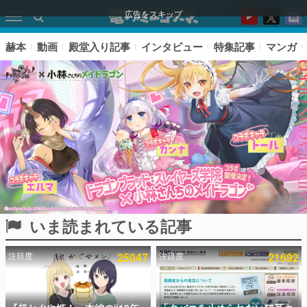
広告をスキップ
赫本
動画
殿堂入り記事
インタビュー
特集記事
マンガ
いま読まれている記事
ピックアップ
注目度
25047
注目度
21692
電ファミのいま読まれている記事ランキング
アプリセール情報