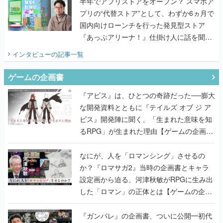
半年でアプリストアをオープン？ スマホア
プリの“代替ストア”として、わずか6ヵ月で
国内向けローンチを行った発見型ストア
『あっぷアリーナ！』仕掛け人に話を聞い
てみた
インタビュー
の記事一覧
ゲームの企画書
『アビス』は、ひとつの奇跡だった──膨大
な開発資料とともに『テイルズ オブ ジ ア
ビス』開発陣に聞く、「生まれた意味を知
るRPG」が生まれた理由【ゲームの企画
書】
なにが、人を「ロマンシング」させるの
か？『ロマサガ2』当時の企画書とキャラ
設定画から迫る、河津秋敏がRPGに生み出
した「ロマン」の正体とは【ゲームの企画
書】
『ガンパレ』の企画書、ついに公開━初代