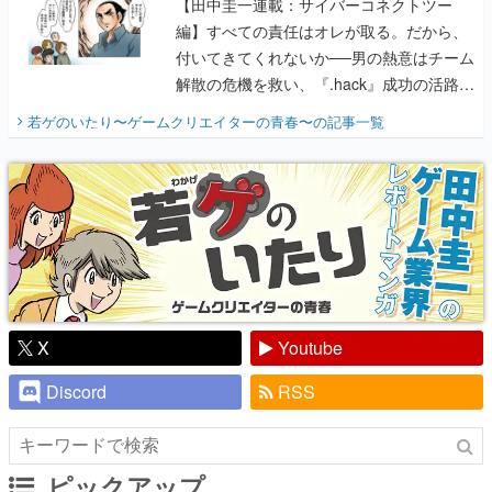
【田中圭一連載：サイバーコネクトツー
編】すべての責任はオレが取る。だから、
付いてきてくれないか──男の熱意はチーム
解散の危機を救い、『.hack』成功の活路を
開く。業界の快男児・松山 洋に流れる血は
若ゲのいたり〜ゲームクリエイターの青春〜
の記事一覧
『少年ジャンプ』色だった【若ゲのいた
り】
X
Youtube
Discord
RSS
ピックアップ