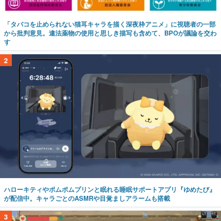
「タバコを止められない猫耳キャラを描く深夜枠アニメ」に視聴者の一部
から批判意見。違法薬物の使用と思しき描写も含めて、BPOが議論を交わ
す
2
ハローキティやポムポムプリンと眠れる睡眠サポートアプリ『ゆめたび』
が配信中。キャラごとのASMRや目覚ましアラームも搭載
3