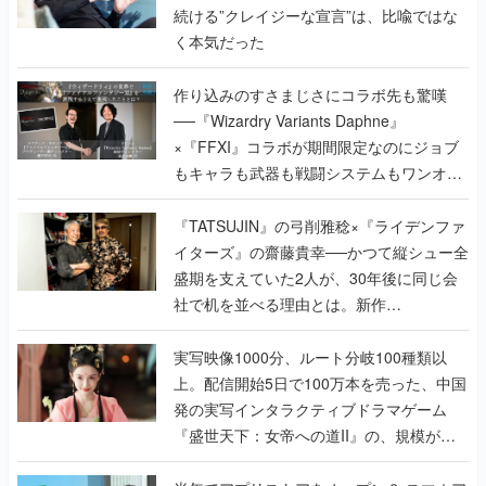
続ける”クレイジーな宣言”は、比喩ではな
く本気だった
作り込みのすさまじさにコラボ先も驚嘆
──『Wizardry Variants Daphne』
×『FFXI』コラボが期間限定なのにジョブ
もキャラも武器も戦闘システムもワンオフ
で作り込まれた理由を両ディレクターに聞
く
『TATSUJIN』の弓削雅稔×『ライデンファ
イターズ』の齋藤貴幸──かつて縦シュー全
盛期を支えていた2人が、30年後に同じ会
社で机を並べる理由とは。新作
『TATSUJIN EXTREME』で初タッグを組
んだレジェンド2人に訊く開発秘話
実写映像1000分、ルート分岐100種類以
上。配信開始5日で100万本を売った、中国
発の実写インタラクティブドラマゲーム
『盛世天下：女帝への道II』の、規模が違
うこだわりをプロデューサーに聞いた