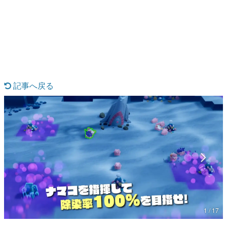
日本のコンテンツ産業やカルチャーに与えた影響を探る企
画です。
日本モバイルゲーム産業史
日本のモバイルゲーム史における主要なトピック・タイト
ルを網羅するほか、開発者へのインタビューや識者による
解説を掲載。約20年の歴史が一望できる決定版！
若ゲのいたり〜ゲームクリエイターの青春〜
『うつヌケ』『ペンと箸』等で知られるマンガ家・田中圭
記事へ戻る
一先生によるゲーム業界レポートマンガです。
なんでゲームは面白い？
ゲーム開発者・hamatsu氏がゲームの魅力を画面や操作の
具体的な形から解き明かしていく、硬派で骨太な評論連載
です。
ゲームが変えた日本語
「経験値」「裏技」「ラスボス」… ゲームにまつわる言葉
の起源や用法の変遷を、コンピューター文化史研究家・タ
イニーP氏が徹底調査。
カテゴリ
1 / 17
特集記事