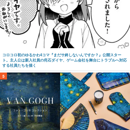
コロコロ初のゆるかわ4コマ『まだサ終しないんですか？』公開スター
ト。主人公は新入社員の侘石ダイヤ、ゲーム会社を舞台にトラブルへ対応
する社員たちを描く
5