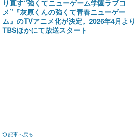
り直す“強くてニューゲーム学園ラブコ
日本のコンテンツ産業やカルチャーに与えた影響を探る企
メ”『灰原くんの強くて青春ニューゲー
画です。
ム』のTVアニメ化が決定。2026年4月より
日本モバイルゲーム産業史
日本のモバイルゲーム史における主要なトピック・タイト
TBSほかにて放送スタート
ルを網羅するほか、開発者へのインタビューや識者による
解説を掲載。約20年の歴史が一望できる決定版！
若ゲのいたり〜ゲームクリエイターの青春〜
『うつヌケ』『ペンと箸』等で知られるマンガ家・田中圭
一先生によるゲーム業界レポートマンガです。
なんでゲームは面白い？
ゲーム開発者・hamatsu氏がゲームの魅力を画面や操作の
具体的な形から解き明かしていく、硬派で骨太な評論連載
です。
ゲームが変えた日本語
「経験値」「裏技」「ラスボス」… ゲームにまつわる言葉
の起源や用法の変遷を、コンピューター文化史研究家・タ
イニーP氏が徹底調査。
カテゴリ
記事へ戻る
特集記事