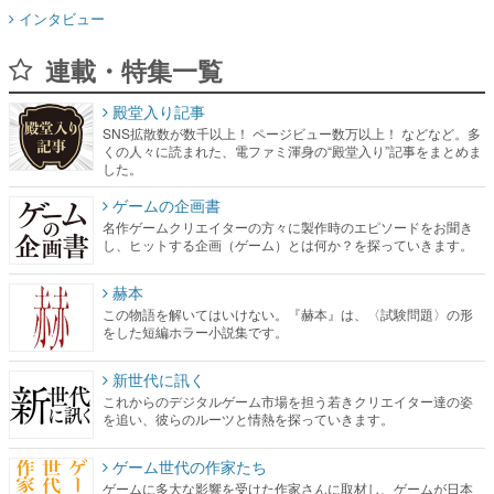
インタビュー
連載・特集一覧
殿堂入り記事
SNS拡散数が数千以上！ ページビュー数万以上！ などなど。多
くの人々に読まれた、電ファミ渾身の“殿堂入り”記事をまとめま
した。
ゲームの企画書
名作ゲームクリエイターの方々に製作時のエピソードをお聞き
し、ヒットする企画（ゲーム）とは何か？を探っていきます。
赫本
この物語を解いてはいけない。『赫本』は、〈試験問題〉の形
をした短編ホラー小説集です。
新世代に訊く
これからのデジタルゲーム市場を担う若きクリエイター達の姿
を追い、彼らのルーツと情熱を探っていきます。
ゲーム世代の作家たち
ゲームに多大な影響を受けた作家さんに取材し、ゲームが日本