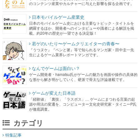
のコンテンツ産業やカルチャーに与えた影響を探る企画です。
日本モバイルゲーム産業史
日本のモバイルゲーム史における主要なトピック・タイトルを
網羅するほか、開発者へのインタビューや識者による解説を掲
載。約20年の歴史が一望できる決定版！
若ゲのいたり〜ゲームクリエイターの青春〜
『うつヌケ』『ペンと箸』等で知られるマンガ家・田中圭一先
生によるゲーム業界レポートマンガです。
なんでゲームは面白い？
ゲーム開発者・hamatsu氏がゲームの魅力を画面や操作の具体的
な形から解き明かしていく、硬派で骨太な評論連載です。
ゲームが変えた日本語
「経験値」「裏技」「ラスボス」… ゲームにまつわる言葉の起
源や用法の変遷を、コンピューター文化史研究家・タイニーP氏
が徹底調査。
カテゴリ
特集記事