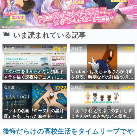
インタビュー
連載・特集一覧
いま読まれている記事
殿堂入り記事
SNS拡散数が数千以上！ ページビュー数万以上！ などな
ど。多くの人々に読まれた、電ファミ渾身の“殿堂入り”記
注目度
43417
注目度
11099
事をまとめました。
ゲームの企画書
名作ゲームクリエイターの方々に製作時のエピソードをお
聞きし、ヒットする企画（ゲーム）とは何か？を探ってい
「タバコを止められない猫耳キ
VTuber・ばあちゃるさんが引退
きます。
ャラを描く深夜枠アニメ」に視
を発表。時期などの詳細は8月9
聴者の一部から批判意見。違法
日15時からの配信で説明
赫本
注目度
7722
注目度
4455
薬物の使用と思しき描写も含め
この物語を解いてはいけない。『赫本』は、〈試験問題〉
て、BPOが議論を交わす
の形をした短編ホラー小説集です。
新世代に訊く
ゴッホの名画『ローヌ川の星月
『あつまれ どうぶつの森』しず
これからのデジタルゲーム市場を担う若きクリエイター達
夜』をあしらった傘やトートバ
えさんやたぬきちなど人気キャ
の姿を追い、彼らのルーツと情熱を探っていきます。
ッグなどが登場。8月7日21時よ
ラクターのフロッキードールが9
り2日間限定で予約販売
月に発売開始。「とたけけ」や
後悔だらけの高校生活をタイムリープでや
ゲーム世代の作家たち
「ちゃちゃまる」も
ゲームに多大な影響を受けた作家さんに取材し、ゲームが