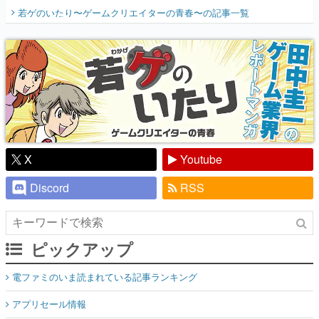
開く。業界の快男児・松山 洋に流れる血は
若ゲのいたり〜ゲームクリエイターの青春〜
の記事一覧
『少年ジャンプ』色だった【若ゲのいた
り】
X
Youtube
Discord
RSS
ピックアップ
電ファミのいま読まれている記事ランキング
アプリセール情報