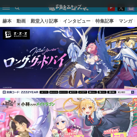
広告をスキップ
赫本
動画
殿堂入り記事
インタビュー
特集記事
マンガ
ピックアップ
電ファミのいま読まれている記事ランキング
アプリセール情報