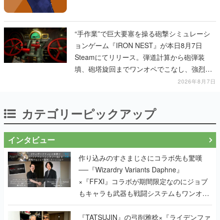
“手作業”で巨大要塞を操る砲撃シミュレーシ
ョンゲーム『IRON NEST』が本日8月7日
Steamにてリリース。弾道計算から砲弾装
填、砲塔旋回までワンオペでこなし、強烈な
一撃をブチかませるロマンある作品
2026年8月7日
カテゴリーピックアップ
インタビュー
作り込みのすさまじさにコラボ先も驚嘆
──『Wizardry Variants Daphne』
×『FFXI』コラボが期間限定なのにジョブ
もキャラも武器も戦闘システムもワンオフ
で作り込まれた理由を両ディレクターに聞
く
『TATSUJIN』の弓削雅稔×『ライデンファ