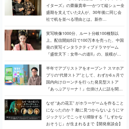
イターズ』の齋藤貴幸──かつて縦シュー全
盛期を支えていた2人が、30年後に同じ会
社で机を並べる理由とは。新作
『TATSUJIN EXTREME』で初タッグを組
んだレジェンド2人に訊く開発秘話
実写映像1000分、ルート分岐100種類以
上。配信開始5日で100万本を売った、中国
発の実写インタラクティブドラマゲーム
『盛世天下：女帝への道II』の、規模が違
うこだわりをプロデューサーに聞いた
半年でアプリストアをオープン？ スマホア
プリの“代替ストア”として、わずか6ヵ月で
国内向けローンチを行った発見型ストア
『あっぷアリーナ！』仕掛け人に話を聞い
てみた
なぜ “あの花王” がホラーゲームを作ること
になったのか？ 敵に見つからないようにマ
ジックリンでこっそり掃除する『しずかな
おそうじ』が生まれるまで【開発座談会】