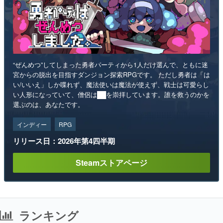
“ぜんめつ”してしまった勇者パーティから1人だけ選んで、ともに迷
宮からの脱出を目指すダンジョン探索RPGです。 ただし勇者は「は
い/いいえ」しか喋れず、魔法使いは魔法が使えず、戦士は可愛らし
い人形になっていて、僧侶は██を崇拝しています。誰を救うのかを
選ぶのは、あなたです。
インディー
RPG
リリース日：2026年第4四半期
Steamストアページ
ランキング