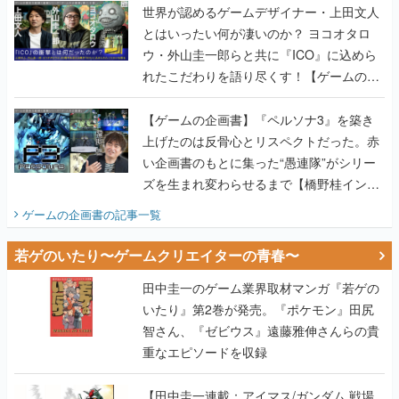
世界が認めるゲームデザイナー・上田文人
とはいったい何が凄いのか？ ヨコオタロ
ウ・外山圭一郎らと共に『ICO』に込めら
れたこだわりを語り尽くす！【ゲームの企
画書】
【ゲームの企画書】『ペルソナ3』を築き
上げたのは反骨心とリスペクトだった。赤
い企画書のもとに集った“愚連隊”がシリー
ズを生まれ変わらせるまで【橋野桂インタ
ビュー】
ゲームの企画書
の記事一覧
若ゲのいたり〜ゲームクリエイターの青春〜
田中圭一のゲーム業界取材マンガ『若ゲの
いたり』第2巻が発売。『ポケモン』田尻
智さん、『ゼビウス』遠藤雅伸さんらの貴
重なエピソードを収録
【田中圭一連載：アイマス/ガンダム 戦場