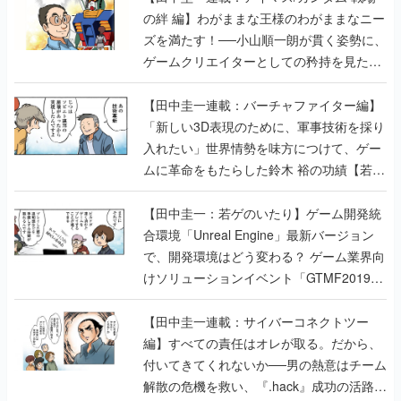
の絆 編】わがままな王様のわがままなニー
ズを満たす！──小山順一朗が貫く姿勢に、
ゲームクリエイターとしての矜持を見た
【若ゲのいたり最終回】
【田中圭一連載：バーチャファイター編】
「新しい3D表現のために、軍事技術を採り
入れたい」世界情勢を味方につけて、ゲー
ムに革命をもたらした鈴木 裕の功績【若ゲ
のいたり】
【田中圭一：若ゲのいたり】ゲーム開発統
合環境「Unreal Engine」最新バージョン
で、開発環境はどう変わる？ ゲーム業界向
けソリューションイベント「GTMF2019」
に行って、より理解を深めよう【PR】
【田中圭一連載：サイバーコネクトツー
編】すべての責任はオレが取る。だから、
付いてきてくれないか──男の熱意はチーム
解散の危機を救い、『.hack』成功の活路を