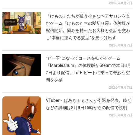
にてディレクターの浜口直樹氏が登壇する予
2026年8月7日
定
「けもの」たちが通う小さなヘアサロンを営
むゲーム『けものたちの髪切り屋』体験版が
配信開始。悩みを持ったお客様と会話を交わ
し“本当に望んでる髪型”を見つけ出す
2026年8月7日
“ビー玉”になってコースを転がるゲーム
『Marblearium』の体験版がSteamで本日8月
7日より配信。Lo-Fiビートに乗って奇妙な空
間を探検
2026年8月7日
VTuber・ばあちゃるさんが引退を発表。時期
などの詳細は8月9日15時からの配信で説明
2026年8月7日