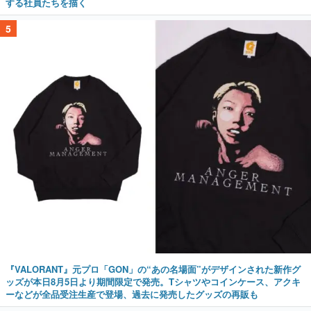
する社員たちを描く
5
『VALORANT』元プロ「GON」の“あの名場面”がデザインされた新作グ
ッズが本日8月5日より期間限定で発売。Tシャツやコインケース、アクキ
ーなどが全品受注生産で登場、過去に発売したグッズの再販も