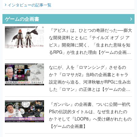
インタビュー
の記事一覧
ゲームの企画書
『アビス』は、ひとつの奇跡だった──膨大
な開発資料とともに『テイルズ オブ ジ ア
ビス』開発陣に聞く、「生まれた意味を知
るRPG」が生まれた理由【ゲームの企画
書】
なにが、人を「ロマンシング」させるの
か？『ロマサガ2』当時の企画書とキャラ
設定画から迫る、河津秋敏がRPGに生み出
した「ロマン」の正体とは【ゲームの企画
書】
『ガンパレ』の企画書、ついに公開━初代
PSの伝説的タイトルは、なぜ生まれたの
か？そして『LOOP8』へ受け継がれたもの
【ゲームの企画書】