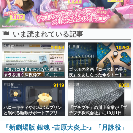
インタビュー
連載・特集一覧
いま読まれている記事
殿堂入り記事
SNS拡散数が数千以上！ ページビュー数万以上！ などな
ど。多くの人々に読まれた、電ファミ渾身の“殿堂入り”記
注目度
29359
注目度
10263
事をまとめました。
ゲームの企画書
名作ゲームクリエイターの方々に製作時のエピソードをお
聞きし、ヒットする企画（ゲーム）とは何か？を探ってい
「タバコを止められない猫耳キ
ゴッホの名画『ローヌ川の星月
きます。
ャラを描く深夜枠アニメ」に視
夜』をあしらった傘やトートバ
聴者の一部から批判意見。違法
ッグなどが登場。8月7日21時よ
赫本
注目度
9119
注目度
8052
薬物の使用と思しき描写も含め
り2日間限定で予約販売
この物語を解いてはいけない。『赫本』は、〈試験問題〉
て、BPOが議論を交わす
の形をした短編ホラー小説集です。
新世代に訊く
ハローキティやポムポムプリン
「プチプチ」の川上産業が「プ
これからのデジタルゲーム市場を担う若きクリエイター達
と眠れる睡眠サポートアプリ
チプチ株式会社」に10月1日よ
の姿を追い、彼らのルーツと情熱を探っていきます。
『ゆめたび』が配信中。キャラ
り社名変更へ。創業58年で初め
ごとのASMRや目覚ましアラー
ての変更で、“プチッ”と鳴るお
『新劇場版 銀魂 -吉原大炎上-』「月詠役」
ゲーム世代の作家たち
ムも搭載
なじみの緩衝材が会社の名前に
ゲームに多大な影響を受けた作家さんに取材し、ゲームが