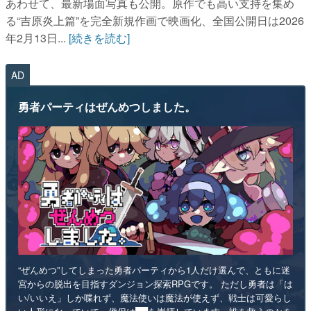
あわせて、最新場面写真も公開。原作でも高い支持を集め
る“吉原炎上篇”を完全新規作画で映画化、全国公開日は2026
年2月13日...
[続きを読む]
AD
勇者パーティはぜんめつしました。
“ぜんめつ”してしまった勇者パーティから1人だけ選んで、ともに迷
宮からの脱出を目指すダンジョン探索RPGです。 ただし勇者は「は
い/いいえ」しか喋れず、魔法使いは魔法が使えず、戦士は可愛らし