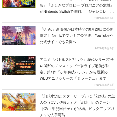
砦』『ふしぎなブロビー ブロバニアの危機』
がNintendo Switchで復刻。「ジャレコレ」シ
リーズから3作が発売予定
2026年8月6日
『GTA6』新映像が日本時間の8月28日に公開
決定！ Netflixでプレミア公開後、YouTubeや
公式サイトでも公開へ
2026年8月6日
アニメ『バトルスピリッツ』歴代シリーズ“全
413話”のノンストップ一挙ライブ配信が決
定。第1作『少年突破バシン』から最新の
WEBアニメシリーズ『ミラージュ』まで
2026年8月6日
『幻想水滸伝 スターリープ』に『幻水I』の主
人公（CV：佐藤元）と『幻水III』のジーン
（CV：甲斐田裕子）が登場。ピックアップガ
チャで入手可能