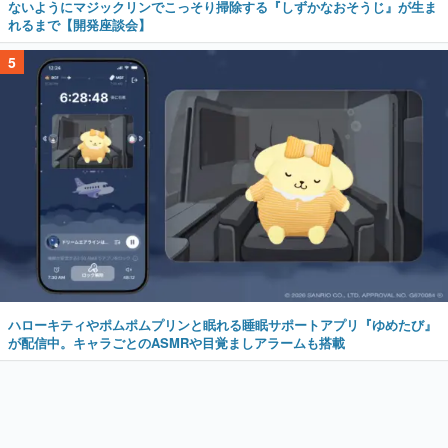
ないようにマジックリンでこっそり掃除する『しずかなおそうじ』が生ま
れるまで【開発座談会】
5
ハローキティやポムポムプリンと眠れる睡眠サポートアプリ『ゆめたび』
が配信中。キャラごとのASMRや目覚ましアラームも搭載