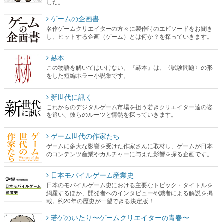
した。
ゲームの企画書
名作ゲームクリエイターの方々に製作時のエピソードをお聞き
し、ヒットする企画（ゲーム）とは何か？を探っていきます。
赫本
この物語を解いてはいけない。『赫本』は、〈試験問題〉の形
をした短編ホラー小説集です。
新世代に訊く
これからのデジタルゲーム市場を担う若きクリエイター達の姿
を追い、彼らのルーツと情熱を探っていきます。
ゲーム世代の作家たち
ゲームに多大な影響を受けた作家さんに取材し、ゲームが日本
のコンテンツ産業やカルチャーに与えた影響を探る企画です。
日本モバイルゲーム産業史
日本のモバイルゲーム史における主要なトピック・タイトルを
網羅するほか、開発者へのインタビューや識者による解説を掲
載。約20年の歴史が一望できる決定版！
若ゲのいたり〜ゲームクリエイターの青春〜