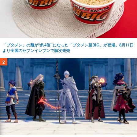
「ブタメン」の麺が“約4倍”になった「ブタメン超BIG」が登場。8月11日
より全国のセブンイレブンで順次発売
2