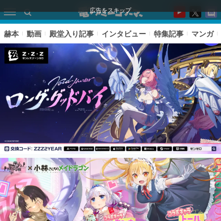
広告をスキップ
赫本
動画
殿堂入り記事
インタビュー
特集記事
マンガ
ピックアップ
電ファミのいま読まれている記事ランキング
アプリセール情報