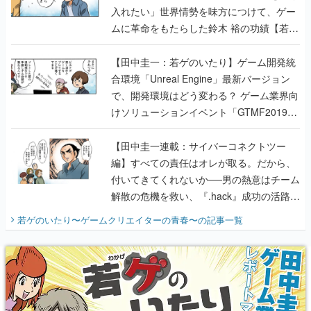
入れたい」世界情勢を味方につけて、ゲー
ムに革命をもたらした鈴木 裕の功績【若ゲ
のいたり】
【田中圭一：若ゲのいたり】ゲーム開発統
合環境「Unreal Engine」最新バージョン
で、開発環境はどう変わる？ ゲーム業界向
けソリューションイベント「GTMF2019」
に行って、より理解を深めよう【PR】
【田中圭一連載：サイバーコネクトツー
編】すべての責任はオレが取る。だから、
付いてきてくれないか──男の熱意はチーム
解散の危機を救い、『.hack』成功の活路を
開く。業界の快男児・松山 洋に流れる血は
若ゲのいたり〜ゲームクリエイターの青春〜
の記事一覧
『少年ジャンプ』色だった【若ゲのいた
り】