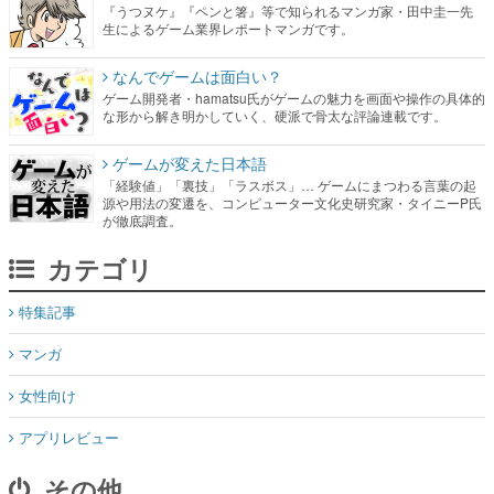
『うつヌケ』『ペンと箸』等で知られるマンガ家・田中圭一先
生によるゲーム業界レポートマンガです。
なんでゲームは面白い？
ゲーム開発者・hamatsu氏がゲームの魅力を画面や操作の具体的
な形から解き明かしていく、硬派で骨太な評論連載です。
ゲームが変えた日本語
「経験値」「裏技」「ラスボス」… ゲームにまつわる言葉の起
源や用法の変遷を、コンピューター文化史研究家・タイニーP氏
が徹底調査。
カテゴリ
特集記事
マンガ
女性向け
アプリレビュー
その他