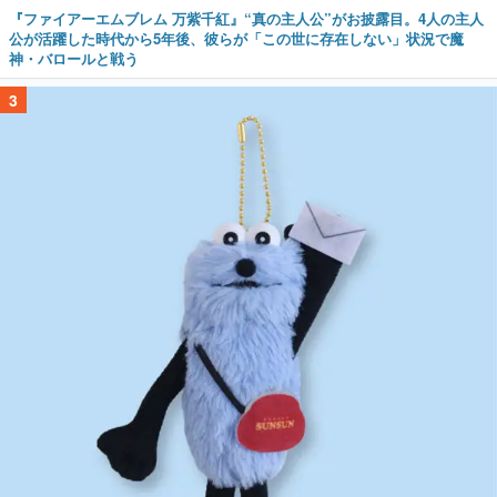
『ファイアーエムブレム 万紫千紅』“真の主人公”がお披露目。4人の主人
公が活躍した時代から5年後、彼らが「この世に存在しない」状況で魔
神・バロールと戦う
3