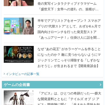
発の実写インタラクティブドラマゲーム
『盛世天下：女帝への道II』の、規模が違
うこだわりをプロデューサーに聞いた
半年でアプリストアをオープン？ スマホア
プリの“代替ストア”として、わずか6ヵ月で
国内向けローンチを行った発見型ストア
『あっぷアリーナ！』仕掛け人に話を聞い
てみた
なぜ “あの花王” がホラーゲームを作ること
になったのか？ 敵に見つからないようにマ
ジックリンでこっそり掃除する『しずかな
おそうじ』が生まれるまで【開発座談会】
インタビュー
の記事一覧
ゲームの企画書
『アビス』は、ひとつの奇跡だった──膨大
な開発資料とともに『テイルズ オブ ジ ア
ビス』開発陣に聞く、「生まれた意味を知