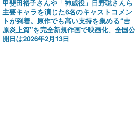
甲斐田裕子さんや「神威役」日野聡さんら
日本のコンテンツ産業やカルチャーに与えた影響を探る企
主要キャラを演じた6名のキャストコメン
画です。
トが到着。原作でも高い支持を集める“吉
日本モバイルゲーム産業史
日本のモバイルゲーム史における主要なトピック・タイト
原炎上篇”を完全新規作画で映画化、全国公
ルを網羅するほか、開発者へのインタビューや識者による
解説を掲載。約20年の歴史が一望できる決定版！
開日は2026年2月13日
若ゲのいたり〜ゲームクリエイターの青春〜
『うつヌケ』『ペンと箸』等で知られるマンガ家・田中圭
一先生によるゲーム業界レポートマンガです。
なんでゲームは面白い？
ゲーム開発者・hamatsu氏がゲームの魅力を画面や操作の
具体的な形から解き明かしていく、硬派で骨太な評論連載
です。
ゲームが変えた日本語
「経験値」「裏技」「ラスボス」… ゲームにまつわる言葉
の起源や用法の変遷を、コンピューター文化史研究家・タ
イニーP氏が徹底調査。
カテゴリ
特集記事