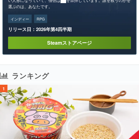
い人形になっていて、僧侶は██を崇拝しています。誰を救うのかを
選ぶのは、あなたです。
インディー
RPG
リリース日：2026年第4四半期
Steamストアページ
ランキング
1