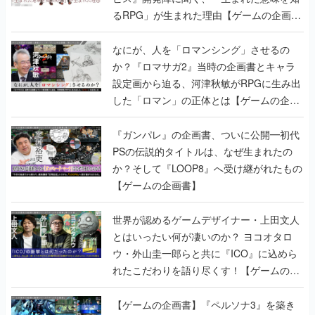
るRPG」が生まれた理由【ゲームの企画
書】
なにが、人を「ロマンシング」させるの
か？『ロマサガ2』当時の企画書とキャラ
設定画から迫る、河津秋敏がRPGに生み出
した「ロマン」の正体とは【ゲームの企画
書】
『ガンパレ』の企画書、ついに公開━初代
PSの伝説的タイトルは、なぜ生まれたの
か？そして『LOOP8』へ受け継がれたもの
【ゲームの企画書】
世界が認めるゲームデザイナー・上田文人
とはいったい何が凄いのか？ ヨコオタロ
ウ・外山圭一郎らと共に『ICO』に込めら
れたこだわりを語り尽くす！【ゲームの企
画書】
【ゲームの企画書】『ペルソナ3』を築き