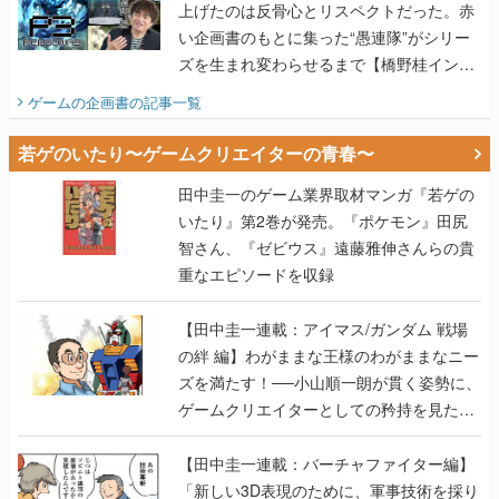
上げたのは反骨心とリスペクトだった。赤
い企画書のもとに集った“愚連隊”がシリー
ズを生まれ変わらせるまで【橋野桂インタ
ビュー】
ゲームの企画書
の記事一覧
若ゲのいたり〜ゲームクリエイターの青春〜
田中圭一のゲーム業界取材マンガ『若ゲの
いたり』第2巻が発売。『ポケモン』田尻
智さん、『ゼビウス』遠藤雅伸さんらの貴
重なエピソードを収録
【田中圭一連載：アイマス/ガンダム 戦場
の絆 編】わがままな王様のわがままなニー
ズを満たす！──小山順一朗が貫く姿勢に、
ゲームクリエイターとしての矜持を見た
【若ゲのいたり最終回】
【田中圭一連載：バーチャファイター編】
「新しい3D表現のために、軍事技術を採り