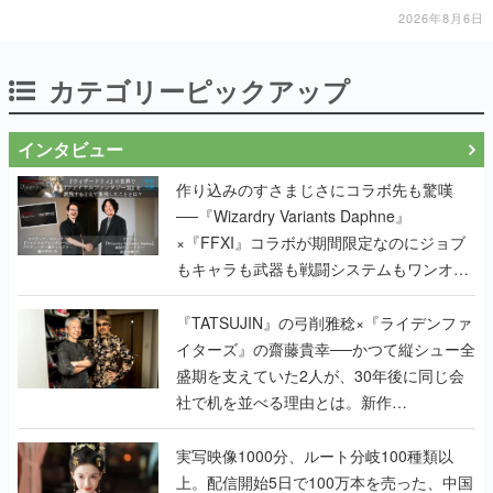
2026年8月6日
カテゴリーピックアップ
インタビュー
作り込みのすさまじさにコラボ先も驚嘆
──『Wizardry Variants Daphne』
×『FFXI』コラボが期間限定なのにジョブ
もキャラも武器も戦闘システムもワンオフ
で作り込まれた理由を両ディレクターに聞
く
『TATSUJIN』の弓削雅稔×『ライデンファ
イターズ』の齋藤貴幸──かつて縦シュー全
盛期を支えていた2人が、30年後に同じ会
社で机を並べる理由とは。新作
『TATSUJIN EXTREME』で初タッグを組
んだレジェンド2人に訊く開発秘話
実写映像1000分、ルート分岐100種類以
上。配信開始5日で100万本を売った、中国