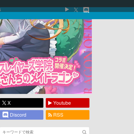
5
X
Youtube
Discord
RSS