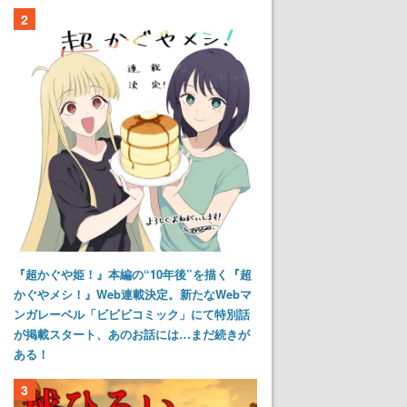
2
『超かぐや姫！』本編の“10年後”を描く『超
かぐやメシ！』Web連載決定。新たなWebマ
ンガレーベル「ビビビコミック」にて特別話
が掲載スタート、あのお話には…まだ続きが
ある！
3