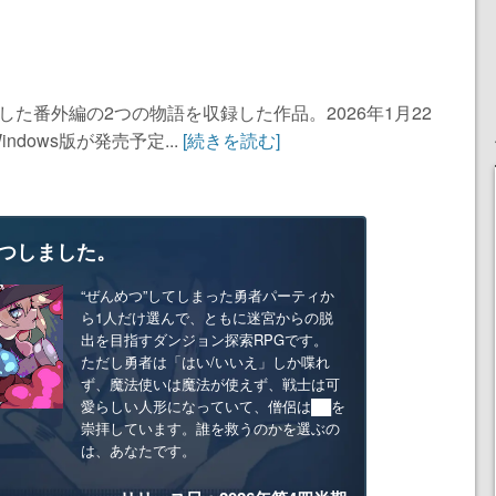
した番外編の2つの物語を収録した作品。2026年1月22
Windows版が発売予定...
[続きを読む]
つしました。
“ぜんめつ”してしまった勇者パーティか
ら1人だけ選んで、ともに迷宮からの脱
出を目指すダンジョン探索RPGです。
ただし勇者は「はい/いいえ」しか喋れ
ず、魔法使いは魔法が使えず、戦士は可
愛らしい人形になっていて、僧侶は██を
崇拝しています。誰を救うのかを選ぶの
は、あなたです。