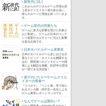
新世代に訊く
これからのデジタルゲーム市場を担
う若きクリエイター達の姿を追い、
彼らのルーツと情熱を探っていきま
す。
ゲーム世代の作家たち
ゲームに多大な影響を受けた作家さ
んに取材し、ゲームが日本のコンテ
ンツ産業やカルチャーに与えた影響
を探る企画です。
日本モバイルゲーム産業史
日本のモバイルゲーム史における主
要なトピック・タイトルを網羅する
ほか、開発者へのインタビューや識
者による解説を掲載。約20年の歴史
が一望できる決定版！
若ゲのいたり〜ゲームクリエ
イターの青春〜
『うつヌケ』『ペンと箸』等で知ら
れるマンガ家・田中圭一先生による
ゲーム業界レポートマンガです。
なんでゲームは面白い？
ゲーム開発者・hamatsu氏がゲーム