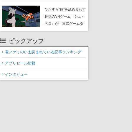
たネコたちと、ネコを溺
愛する人間のすれ違いを
ひたすら“靴”を舐めまわす
描く
狂気のVRゲーム『シュ～
ペロ』が「東京ゲームダ
ンジョン」に展示中。キ
ャッチコピーは「三度の
ピックアップ
飯より靴を舐めよう」と
前のめり。公式アカウン
電ファミのいま読まれている記事ランキング
トも開設され、2026年リ
アプリセール情報
リースに向けて開発中
インタビュー