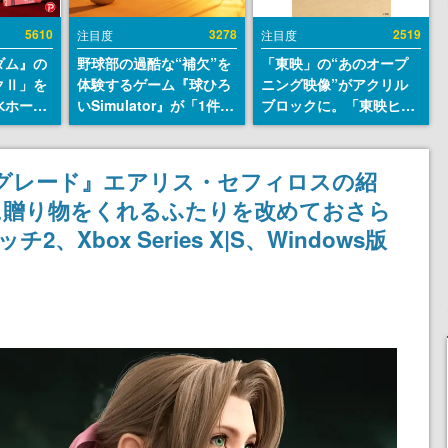
5610
3278
2519
注目度
注目度
ダム』の
野球部の過酷な“補欠”を
「東映」の“あのオープ
クⅡ」を
体験するゲーム『球ひろ
ニング映像”がアクリル
水ホース
いSimulator』が「1件」
ブロックに。「東映ヒス
始。本体
のウィッシュリストをも
トリカル グッズコレクシ
ーソナル
とにチェコ語に対応し
ョン」が8月下旬より発
公国軍の
SNSで話題に。『キング
売
ターグレード』エアリス・セフィロスの紹
式番号な
ダム・カム』開発元やチ
に贈り物をくれるふたりを改めておさら
ェコのプロ野球選手から
称賛の声
2、Xbox Series X|S、Windows版