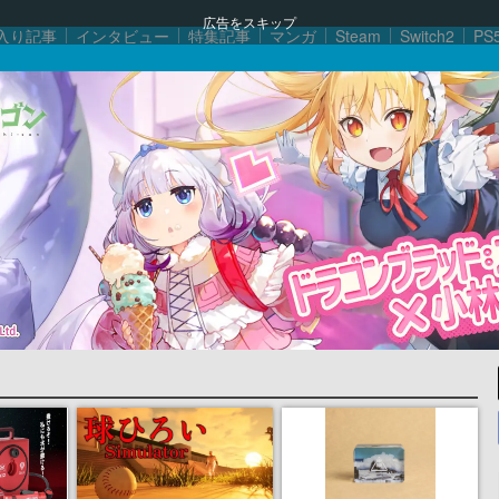
広告をスキップ
入り記事
インタビュー
特集記事
マンガ
Steam
Switch2
PS