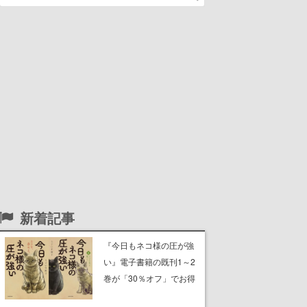
新着記事
『今日もネコ様の圧が強
い』電子書籍の既刊1～2
巻が「30％オフ」でお得
に。ジト目でツンツンし