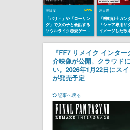
6226
注目度
注目度
「パリィ」や「ローリン
『機動戦士ガン
グ」で女の子と会話する
「シャア専用ザ
ソウルライク恋愛ゲーム
イメージした散
『小早川さんはソウルラ
リールが予約開
イク』無料公開。返事に
にはシャアのパ
失敗すると「YOU
マークやジオン
『FF7 リメイク イン
DIED」
エンブレム、型
介映像が公開。クラウド
どを配置
い。2026年1月22日にスイッチ
が発売予定
記事へ戻る