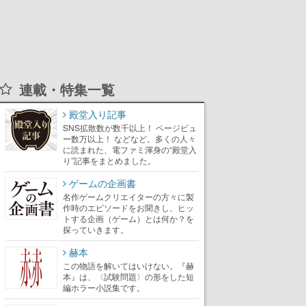
連載・特集一覧
殿堂入り記事
SNS拡散数が数千以上！ ページビュ
ー数万以上！ などなど。多くの人々
に読まれた、電ファミ渾身の“殿堂入
り”記事をまとめました。
ゲームの企画書
名作ゲームクリエイターの方々に製
作時のエピソードをお聞きし、ヒッ
トする企画（ゲーム）とは何か？を
探っていきます。
赫本
この物語を解いてはいけない。『赫
本』は、〈試験問題〉の形をした短
編ホラー小説集です。