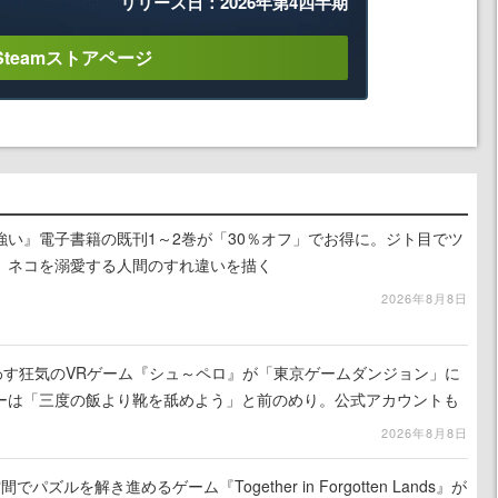
リリース日：2026年第4四半期
Steamストアページ
強い』電子書籍の既刊1～2巻が「30％オフ」でお得に。ジト目でツ
、ネコを溺愛する人間のすれ違いを描く
2026年8月8日
わす狂気のVRゲーム『シュ～ペロ』が「東京ゲームダンジョン」に
ーは「三度の飯より靴を舐めよう」と前のめり。公式アカウントも
リースに向けて開発中
2026年8月8日
ズルを解き進めるゲーム『Together in Forgotten Lands』が