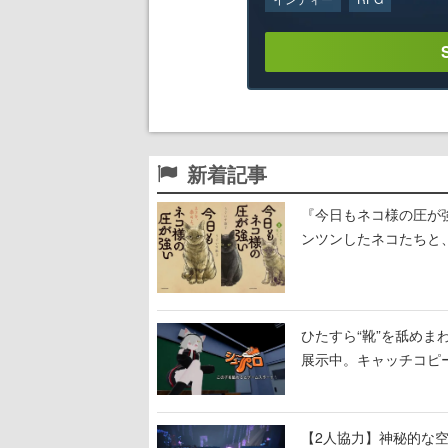
新着記事
『今日もネコ様の圧が
ンツンしたネコたちと
ひたすら“靴”を舐めま
展示中。キャッチコピ
開設され、2026年リ
【2人協力】神秘的な空間でパ