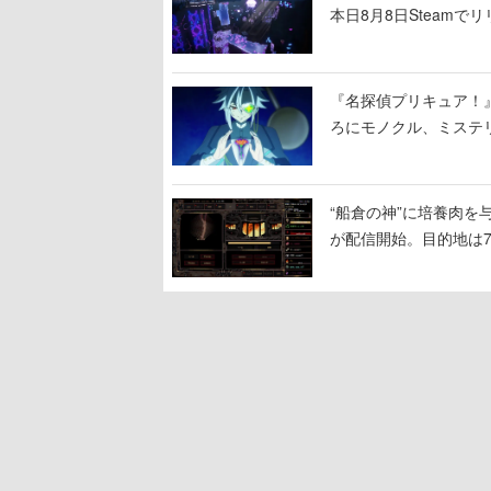
本日8月8日Steam
ームを探索しながら脱
『名探偵プリキュア！
ろにモノクル、ミステ
“船倉の神”に培養肉
が配信開始。目的地は
人間を増やし、加工し