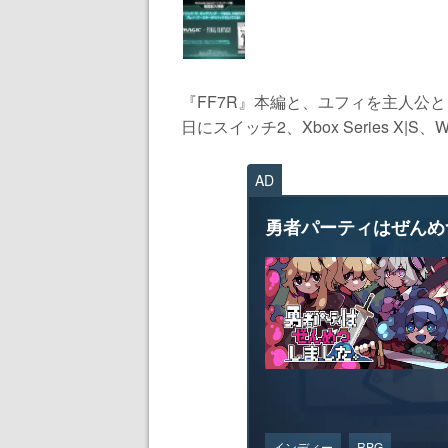
『FF7R』本編と、ユフィを主人公と
日にスイッチ2、Xbox Series X|S、
AD
勇者パーティはぜんめ
インディー
RPG