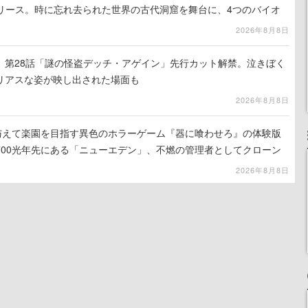
でリリース。時に忘れ去られた世界の古代洞窟を舞台に、4つのバイオ
出を目指す
2026年8月8日
』第28話「謎の怪盗デッチ・アゲイン」先行カット解禁。泣きぼく
リアスな姿が映し出された場面も
2026年8月8日
を与えて楽園を目指す異色のホラーゲーム『器に喰わせろ』の体験版
700光年先にある「ニューエデン」、不燃の管理者としてクローン
て神に捧げる
2026年8月8日