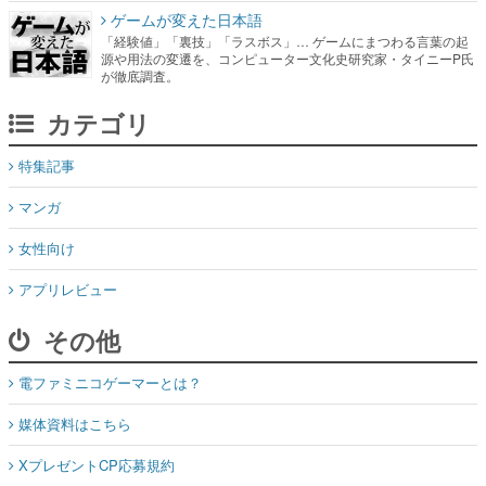
ゲームが変えた日本語
「経験値」「裏技」「ラスボス」… ゲームにまつわる言葉の起
源や用法の変遷を、コンピューター文化史研究家・タイニーP氏
が徹底調査。
カテゴリ
特集記事
マンガ
女性向け
アプリレビュー
その他
電ファミニコゲーマーとは？
媒体資料はこちら
XプレゼントCP応募規約