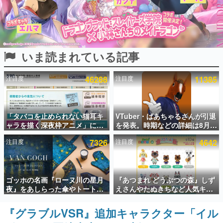
インタビュー
連載・特集一覧
いま読まれている記事
殿堂入り記事
SNS拡散数が数千以上！ ページビュー数万以上！ などな
ど。多くの人々に読まれた、電ファミ渾身の“殿堂入り”記
注目度
46288
注目度
11385
事をまとめました。
ゲームの企画書
名作ゲームクリエイターの方々に製作時のエピソードをお
聞きし、ヒットする企画（ゲーム）とは何か？を探ってい
「タバコを止められない猫耳キ
VTuber・ばあちゃるさんが引退
きます。
ャラを描く深夜枠アニメ」に視
を発表。時期などの詳細は8月9
聴者の一部から批判意見。違法
日15時からの配信で説明
赫本
注目度
7326
注目度
4642
薬物の使用と思しき描写も含め
この物語を解いてはいけない。『赫本』は、〈試験問題〉
て、BPOが議論を交わす
の形をした短編ホラー小説集です。
新世代に訊く
ゴッホの名画『ローヌ川の星月
『あつまれ どうぶつの森』しず
これからのデジタルゲーム市場を担う若きクリエイター達
夜』をあしらった傘やトートバ
えさんやたぬきちなど人気キャ
の姿を追い、彼らのルーツと情熱を探っていきます。
ッグなどが登場。8月7日21時よ
ラクターのフロッキードールが9
り2日間限定で予約販売
月に発売開始。「とたけけ」や
『グラブルVSR』追加キャラクター「イル
ゲーム世代の作家たち
「ちゃちゃまる」も
ゲームに多大な影響を受けた作家さんに取材し、ゲームが