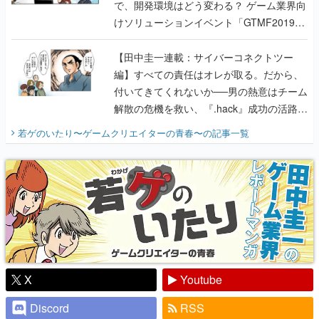
で、開発環境はどう変わる？ ゲーム業界向
けソリューションイベント「GTMF2019」
に行って、より理解を深めよう【PR】
【田中圭一連載：サイバーコネクトツー
編】すべての責任はオレが取る。だから、
付いてきてくれないか──男の熱意はチーム
解散の危機を救い、『.hack』成功の活路を
開く。業界の快男児・松山 洋に流れる血は
若ゲのいたり〜ゲームクリエイターの青春〜
の記事一覧
『少年ジャンプ』色だった【若ゲのいた
り】
X
Youtube
Discord
RSS