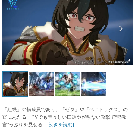
マンガ
女性向け
アプリレビュー
その他
1 / 4
電ファミニコゲーマーとは？
運営：株式会社マレ
「組織」の構成員であり、「ゼタ」や「ベアトリクス」の上
官にあたる。PVでも荒々しい口調や容赦ない攻撃で“鬼教
官”っぷりを見せる...
[続きを読む]