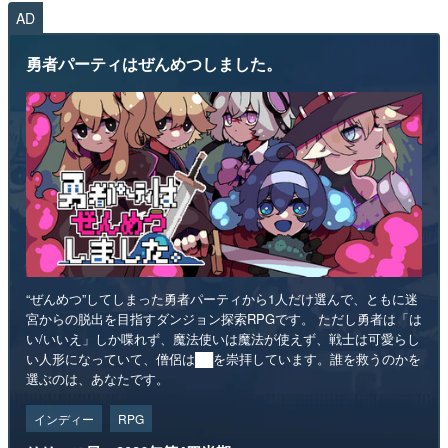
AD
勇者パーティはぜんめつしました。
“ぜんめつ”してしまった勇者パーティから1人だけ選んで、ともに迷
宮からの脱出を目指すダンジョン探索RPGです。 ただし勇者は「は
い/いいえ」しか喋れず、魔法使いは魔法が使えず、戦士は可愛らし
い人形になっていて、僧侶は██を崇拝しています。誰を救うのかを
選ぶのは、あなたです。
インディー
RPG