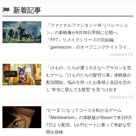
新着記事
『ファイナルファンタジーⅦ リベレーショ
ン』の新映像が8月26日早朝に公開へ。
『FF7』リメイクシリーズの完結編、
「gamescom」のオープニングナイトライブ
にてディレクターの浜口直樹氏が登壇する予
2026年8月7日
定
「けもの」たちが通う小さなヘアサロンを営
むゲーム『けものたちの髪切り屋』体験版が
配信開始。悩みを持ったお客様と会話を交わ
し“本当に望んでる髪型”を見つけ出す
2026年8月7日
“ビー玉”になってコースを転がるゲーム
『Marblearium』の体験版がSteamで本日8月
7日より配信。Lo-Fiビートに乗って奇妙な空
間を探検