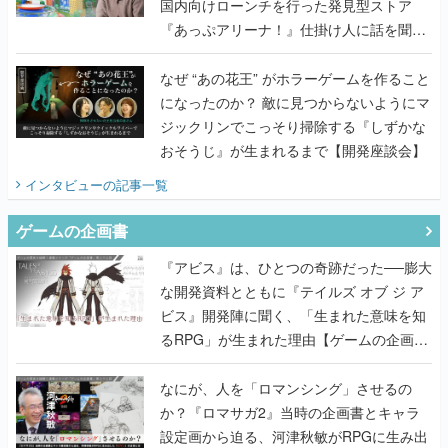
国内向けローンチを行った発見型ストア
『あっぷアリーナ！』仕掛け人に話を聞い
てみた
なぜ “あの花王” がホラーゲームを作ること
になったのか？ 敵に見つからないようにマ
ジックリンでこっそり掃除する『しずかな
おそうじ』が生まれるまで【開発座談会】
インタビュー
の記事一覧
ゲームの企画書
『アビス』は、ひとつの奇跡だった──膨大
な開発資料とともに『テイルズ オブ ジ ア
ビス』開発陣に聞く、「生まれた意味を知
るRPG」が生まれた理由【ゲームの企画
書】
なにが、人を「ロマンシング」させるの
か？『ロマサガ2』当時の企画書とキャラ
設定画から迫る、河津秋敏がRPGに生み出