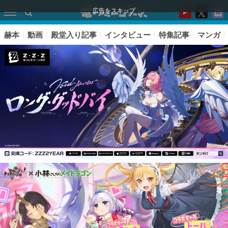
広告をスキップ
赫本
動画
殿堂入り記事
インタビュー
特集記事
マンガ
ピックアップ
電ファミのいま読まれている記事ランキング
アプリセール情報