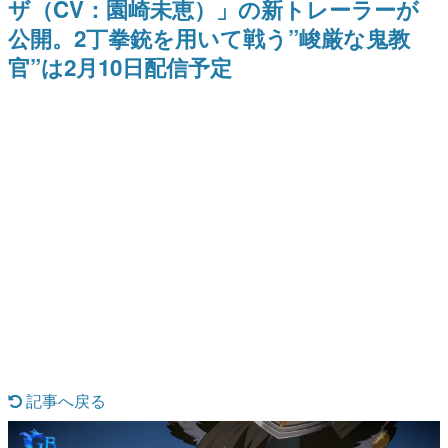
ザ（CV：園崎未恵）」の新トレーラーが
日本のコンテンツ産業やカルチャーに与えた影響を探る企
公開。2丁拳銃を用いて戦う”峻厳な鬼教
画です。
官”は2月10日配信予定
日本モバイルゲーム産業史
日本のモバイルゲーム史における主要なトピック・タイト
ルを網羅するほか、開発者へのインタビューや識者による
解説を掲載。約20年の歴史が一望できる決定版！
若ゲのいたり〜ゲームクリエイターの青春〜
『うつヌケ』『ペンと箸』等で知られるマンガ家・田中圭
一先生によるゲーム業界レポートマンガです。
なんでゲームは面白い？
ゲーム開発者・hamatsu氏がゲームの魅力を画面や操作の
具体的な形から解き明かしていく、硬派で骨太な評論連載
です。
ゲームが変えた日本語
「経験値」「裏技」「ラスボス」… ゲームにまつわる言葉
の起源や用法の変遷を、コンピューター文化史研究家・タ
イニーP氏が徹底調査。
カテゴリ
記事へ戻る
特集記事