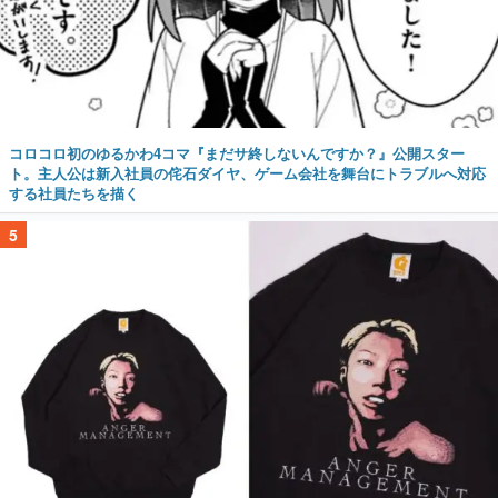
コロコロ初のゆるかわ4コマ『まだサ終しないんですか？』公開スター
ト。主人公は新入社員の侘石ダイヤ、ゲーム会社を舞台にトラブルへ対応
する社員たちを描く
5