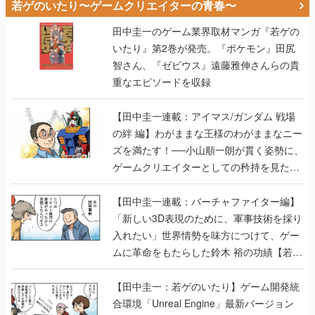
若ゲのいたり〜ゲームクリエイターの青春〜
田中圭一のゲーム業界取材マンガ『若ゲの
いたり』第2巻が発売。『ポケモン』田尻
智さん、『ゼビウス』遠藤雅伸さんらの貴
重なエピソードを収録
【田中圭一連載：アイマス/ガンダム 戦場
の絆 編】わがままな王様のわがままなニー
ズを満たす！──小山順一朗が貫く姿勢に、
ゲームクリエイターとしての矜持を見た
【若ゲのいたり最終回】
【田中圭一連載：バーチャファイター編】
「新しい3D表現のために、軍事技術を採り
入れたい」世界情勢を味方につけて、ゲー
ムに革命をもたらした鈴木 裕の功績【若ゲ
のいたり】
【田中圭一：若ゲのいたり】ゲーム開発統
合環境「Unreal Engine」最新バージョン