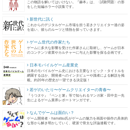
この物語を解いてはいけない。『赫本』は、〈試験問題〉の形
をした短編ホラー小説集です。
新世代に訊く
これからのデジタルゲーム市場を担う若きクリエイター達の姿
を追い、彼らのルーツと情熱を探っていきます。
ゲーム世代の作家たち
ゲームに多大な影響を受けた作家さんに取材し、ゲームが日本
のコンテンツ産業やカルチャーに与えた影響を探る企画です。
日本モバイルゲーム産業史
日本のモバイルゲーム史における主要なトピック・タイトルを
網羅するほか、開発者へのインタビューや識者による解説を掲
載。約20年の歴史が一望できる決定版！
若ゲのいたり〜ゲームクリエイターの青春〜
『うつヌケ』『ペンと箸』等で知られるマンガ家・田中圭一先
生によるゲーム業界レポートマンガです。
なんでゲームは面白い？
ゲーム開発者・hamatsu氏がゲームの魅力を画面や操作の具体的
な形から解き明かしていく、硬派で骨太な評論連載です。