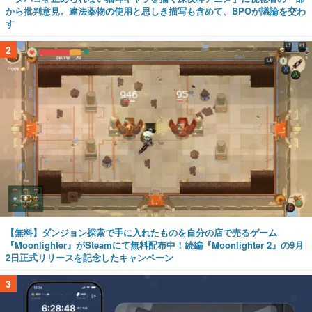
から批判意見。違法薬物の使用と思しき描写も含めて、BPOが議論を交わ
す
2
【無料】ダンジョン探索で手に入れたものを自分の店で売るゲーム
『Moonlighter』がSteamにて無料配布中！続編『Moonlighter 2』の9月
2日正式リリースを記念したキャンペーン
3