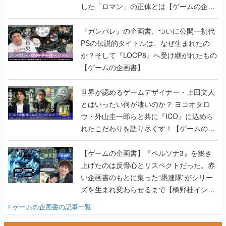
した「ロマン」の正体とは【ゲームの企画
書】
『ガンパレ』の企画書、ついに公開━初代
PSの伝説的タイトルは、なぜ生まれたの
か？そして『LOOP8』へ受け継がれたもの
【ゲームの企画書】
世界が認めるゲームデザイナー・上田文人
とはいったい何が凄いのか？ ヨコオタロ
ウ・外山圭一郎らと共に『ICO』に込めら
れたこだわりを語り尽くす！【ゲームの企
画書】
【ゲームの企画書】『ペルソナ3』を築き
上げたのは反骨心とリスペクトだった。赤
い企画書のもとに集った“愚連隊”がシリー
ズを生まれ変わらせるまで【橋野桂インタ
ビュー】
ゲームの企画書
の記事一覧