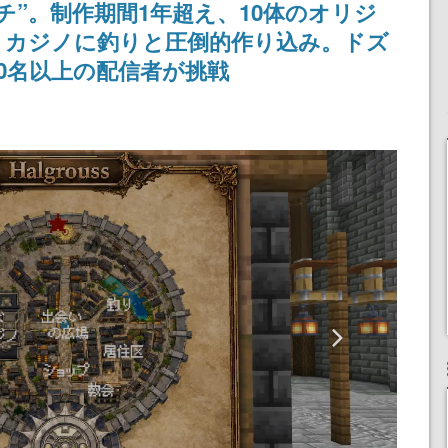
ガチ”。制作期間1年超え、10体のオリジ
女子や、萌え声不思議ち
産で登場、過去に発売し
ゃん女子と青春を謳歌
たグッズの再販も
、カジノに釣りと圧倒的作り込み。ドズ
00名以上の配信者が挑戦