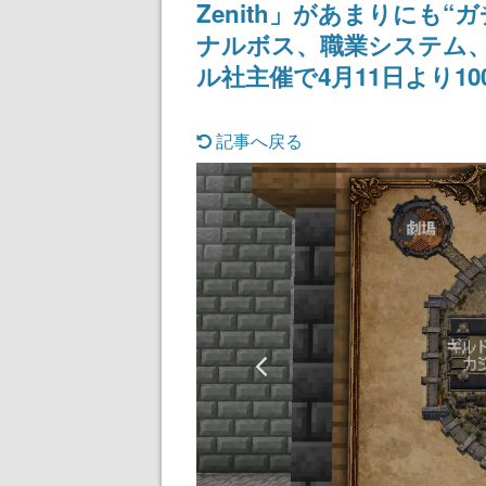
Zenith」があまりにも“
記念したキャンペーン
される予定
ナルボス、職業システム
ル社主催で4月11日より1
記事へ戻る