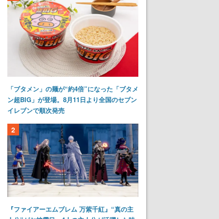
「ブタメン」の麺が“約4倍”になった「ブタメ
ン超BIG」が登場。8月11日より全国のセブン
イレブンで順次発売
2
『ファイアーエムブレム 万紫千紅』“真の主