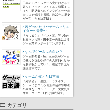
日本のモバイルゲーム史における主
要なトピック・タイトルを網羅する
ほか、開発者へのインタビューや識
者による解説を掲載。約20年の歴史
が一望できる決定版！
若ゲのいたり〜ゲームクリエ
イターの青春〜
『うつヌケ』『ペンと箸』等で知ら
れるマンガ家・田中圭一先生による
ゲーム業界レポートマンガです。
なんでゲームは面白い？
ゲーム開発者・hamatsu氏がゲーム
の魅力を画面や操作の具体的な形か
ら解き明かしていく、硬派で骨太な
評論連載です。
ゲームが変えた日本語
「経験値」「裏技」「ラスボス」…
ゲームにまつわる言葉の起源や用法
の変遷を、コンピューター文化史研
究家・タイニーP氏が徹底調査。
カテゴリ