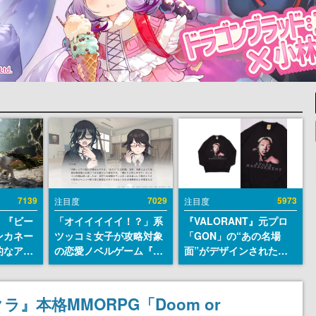
7139
7029
5973
注目度
注目度
、『ビー
「オイイイイイ！？」系
『VALORANT』元プロ
ンカネー
ツッコミ女子が攻略対象
「GON」の“あの名場
的なアプ
の恋愛ノベルゲーム『美
面”がデザインされた新
ユーザー
術部カノジョ』Steamス
作グッズが本日8月5日よ
摯に受け
トアページが公開。「お
り期間限定で発売。Tシ
修正パッ
前らーそろそろ自重しろ
ャツやコインケース、ア
』本格MMORPG「Doom or
内に配信
ー？＾＾」暗黒微笑の夢
クキーなどが全品受注生