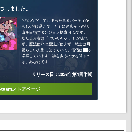
つしました。
“ぜんめつ”してしまった勇者パーティか
ら1人だけ選んで、ともに迷宮からの脱
出を目指すダンジョン探索RPGです。
ただし勇者は「はい/いいえ」しか喋れ
ず、魔法使いは魔法が使えず、戦士は可
愛らしい人形になっていて、僧侶は██を
崇拝しています。誰を救うのかを選ぶの
は、あなたです。
リリース日：2026年第4四半期
Steamストアページ