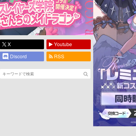
X
Youtube
Discord
RSS