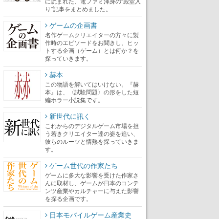
に読まれた、電ファミ渾身の“殿堂入
り”記事をまとめました。
ゲームの企画書
名作ゲームクリエイターの方々に製
作時のエピソードをお聞きし、ヒッ
トする企画（ゲーム）とは何か？を
探っていきます。
赫本
この物語を解いてはいけない。『赫
本』は、〈試験問題〉の形をした短
編ホラー小説集です。
新世代に訊く
これからのデジタルゲーム市場を担
う若きクリエイター達の姿を追い、
彼らのルーツと情熱を探っていきま
す。
ゲーム世代の作家たち
ゲームに多大な影響を受けた作家さ
んに取材し、ゲームが日本のコンテ
ンツ産業やカルチャーに与えた影響
を探る企画です。
日本モバイルゲーム産業史