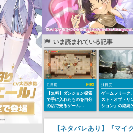
いま読まれている記事
9493
注目度
注目度
【無料】ダンジョン探索
ゲームフリーク
で手に入れたものを自分
スト・オブ・リ
の店で売るゲーム
ション』の継続
『Moonlighter』が
デ方針を表明。
Steamにて無料配布中！
からの意見を真
続編『Moonlighter 2』
止めて対応へ。
【ネタバレあり】『マイクラ
の9月2日正式リリースを
チは約1週間以