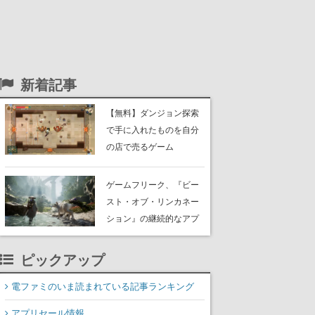
新着記事
【無料】ダンジョン探索
で手に入れたものを自分
の店で売るゲーム
『Moonlighter』がSteam
にて無料配布中！続編
ゲームフリーク、『ビー
『Moonlighter 2』の9月2
スト・オブ・リンカネー
日正式リリースを記念し
ション』の継続的なアプ
たキャンペーン
デ方針を表明。ユーザー
からの意見を真摯に受け
ピックアップ
止めて対応へ。修正パッ
チは約1週間以内に配信さ
電ファミのいま読まれている記事ランキング
れる予定
アプリセール情報