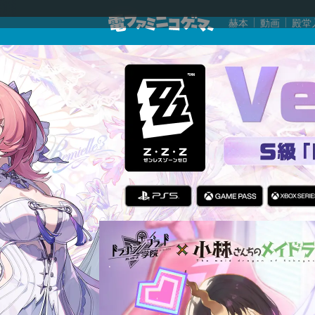
赫本
動画
殿堂