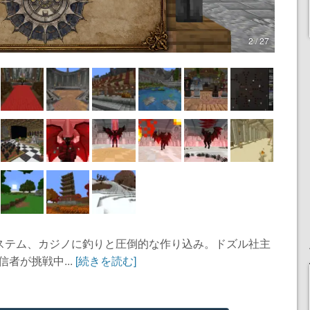
2 / 27
ステム、カジノに釣りと圧倒的な作り込み。ドズル社主
信者が挑戦中...
[続きを読む]