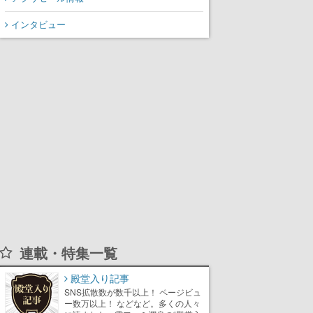
インタビュー
連載・特集一覧
殿堂入り記事
SNS拡散数が数千以上！ ページビュ
ー数万以上！ などなど。多くの人々