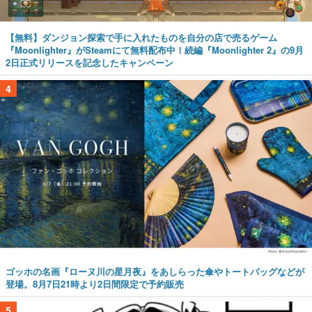
【無料】ダンジョン探索で手に入れたものを自分の店で売るゲーム
『Moonlighter』がSteamにて無料配布中！続編『Moonlighter 2』の9月
2日正式リリースを記念したキャンペーン
4
ゴッホの名画『ローヌ川の星月夜』をあしらった傘やトートバッグなどが
登場。8月7日21時より2日間限定で予約販売
5