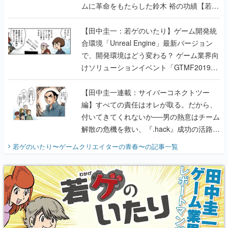
ムに革命をもたらした鈴木 裕の功績【若ゲ
のいたり】
【田中圭一：若ゲのいたり】ゲーム開発統
合環境「Unreal Engine」最新バージョン
で、開発環境はどう変わる？ ゲーム業界向
けソリューションイベント「GTMF2019」
に行って、より理解を深めよう【PR】
【田中圭一連載：サイバーコネクトツー
編】すべての責任はオレが取る。だから、
付いてきてくれないか──男の熱意はチーム
解散の危機を救い、『.hack』成功の活路を
開く。業界の快男児・松山 洋に流れる血は
若ゲのいたり〜ゲームクリエイターの青春〜
の記事一覧
『少年ジャンプ』色だった【若ゲのいた
り】