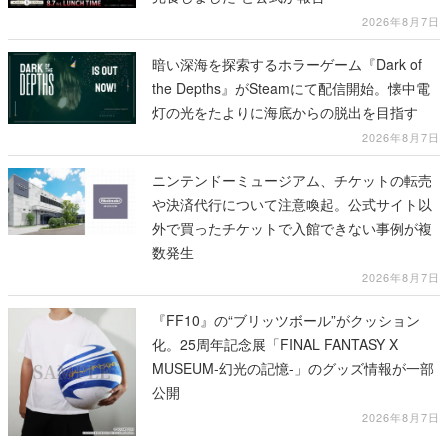
2026年8月7日
暗い深海を探索するホラーゲーム『Dark of
the Depths』がSteamにて配信開始。懐中電
灯の光をたよりに海底からの脱出を目指す
2026年8月7日
ニンテンドーミュージアム、チケットの転売
や決済代行について注意喚起。公式サイト以
外で買ったチケットで入館できない事例が複
数発生
2026年8月7日
『FF10』の“ブリッツボール”がクッション
化。25周年記念展「FINAL FANTASY X
MUSEUM-幻光の記憶-」のグッズ情報が一部
公開
2026年8月7日