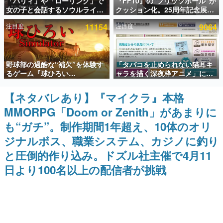
「パリィ」や「ローリング」で
『FF10』の“ブリッツボール”が
女の子と会話するソウルライク
クッション化。25周年記念展
インタビュー
恋愛ゲーム『小早川さんはソウ
「FINAL FANTASY X
注目度
11154
注目度
9064
ルライク』無料公開。返事に失
MUSEUM-幻光の記憶-」のグッ
連載・特集一覧
敗すると「YOU DIED」
ズ情報が一部公開
殿堂入り記事
野球部の過酷な“補欠”を体験す
「タバコを止められない猫耳キ
SNS拡散数が数千以上！ ページビュー数万以上！ などな
ど。多くの人々に読まれた、電ファミ渾身の“殿堂入り”記
るゲーム『球ひろい
ャラを描く深夜枠アニメ」に視
事をまとめました。
Simulator』が「1件」のウィッ
聴者の一部から批判意見。違法
シュリストをもとにチェコ語に
薬物の使用と思しき描写も含め
【ネタバレあり】『マイクラ』本格
ゲームの企画書
対応しSNSで話題に。『キング
て、BPOが議論を交わす
名作ゲームクリエイターの方々に製作時のエピソードをお
MMORPG「Doom or Zenith」があまりに
ダム・カム』開発元やチェコの
聞きし、ヒットする企画（ゲーム）とは何か？を探ってい
プロ野球選手から称賛の声
きます。
も“ガチ”。制作期間1年超え、10体のオリ
赫本
ジナルボス、職業システム、カジノに釣り
この物語を解いてはいけない。『赫本』は、〈試験問題〉
と圧倒的作り込み。ドズル社主催で4月11
の形をした短編ホラー小説集です。
日より100名以上の配信者が挑戦
新世代に訊く
これからのデジタルゲーム市場を担う若きクリエイター達
の姿を追い、彼らのルーツと情熱を探っていきます。
ゲーム世代の作家たち
ゲームに多大な影響を受けた作家さんに取材し、ゲームが