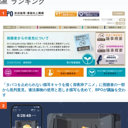
ランキング
1
「タバコを止められない猫耳キャラを描く深夜枠アニメ」に視聴者の一部
から批判意見。違法薬物の使用と思しき描写も含めて、BPOが議論を交わ
す
2