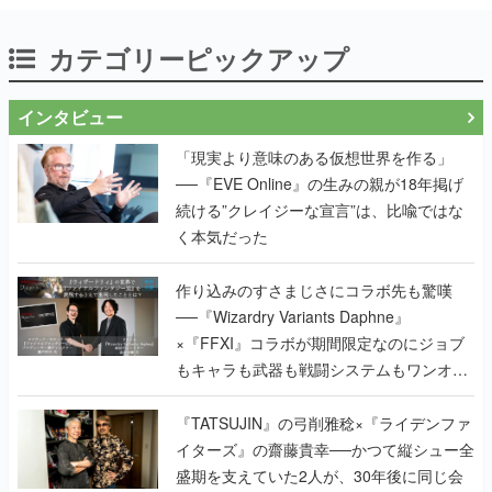
カテゴリーピックアップ
インタビュー
「現実より意味のある仮想世界を作る」
──『EVE Online』の生みの親が18年掲げ
続ける”クレイジーな宣言”は、比喩ではな
く本気だった
作り込みのすさまじさにコラボ先も驚嘆
──『Wizardry Variants Daphne』
×『FFXI』コラボが期間限定なのにジョブ
もキャラも武器も戦闘システムもワンオフ
で作り込まれた理由を両ディレクターに聞
く
『TATSUJIN』の弓削雅稔×『ライデンファ
イターズ』の齋藤貴幸──かつて縦シュー全
盛期を支えていた2人が、30年後に同じ会