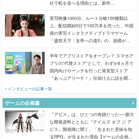
社で机を並べる理由とは。新作
『TATSUJIN EXTREME』で初タッグを組
んだレジェンド2人に訊く開発秘話
実写映像1000分、ルート分岐100種類以
上。配信開始5日で100万本を売った、中国
発の実写インタラクティブドラマゲーム
『盛世天下：女帝への道II』の、規模が違
うこだわりをプロデューサーに聞いた
半年でアプリストアをオープン？ スマホア
プリの“代替ストア”として、わずか6ヵ月で
国内向けローンチを行った発見型ストア
『あっぷアリーナ！』仕掛け人に話を聞い
てみた
インタビュー
の記事一覧
ゲームの企画書
『アビス』は、ひとつの奇跡だった──膨大
な開発資料とともに『テイルズ オブ ジ ア
ビス』開発陣に聞く、「生まれた意味を知
るRPG」が生まれた理由【ゲームの企画