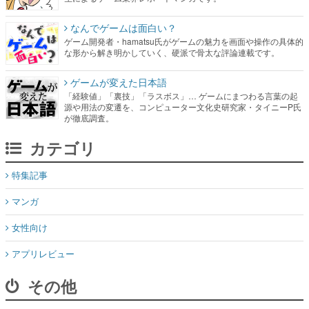
なんでゲームは面白い？
ゲーム開発者・hamatsu氏がゲームの魅力を画面や操作の具体的
な形から解き明かしていく、硬派で骨太な評論連載です。
ゲームが変えた日本語
「経験値」「裏技」「ラスボス」… ゲームにまつわる言葉の起
源や用法の変遷を、コンピューター文化史研究家・タイニーP氏
が徹底調査。
カテゴリ
特集記事
マンガ
女性向け
アプリレビュー
その他