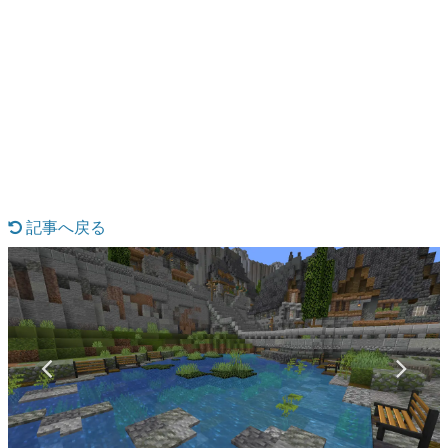
日本のコンテンツ産業やカルチャーに与えた影響を探る企
画です。
日本モバイルゲーム産業史
日本のモバイルゲーム史における主要なトピック・タイト
ルを網羅するほか、開発者へのインタビューや識者による
解説を掲載。約20年の歴史が一望できる決定版！
若ゲのいたり〜ゲームクリエイターの青春〜
『うつヌケ』『ペンと箸』等で知られるマンガ家・田中圭
一先生によるゲーム業界レポートマンガです。
記事へ戻る
なんでゲームは面白い？
ゲーム開発者・hamatsu氏がゲームの魅力を画面や操作の
具体的な形から解き明かしていく、硬派で骨太な評論連載
です。
ゲームが変えた日本語
「経験値」「裏技」「ラスボス」… ゲームにまつわる言葉
の起源や用法の変遷を、コンピューター文化史研究家・タ
イニーP氏が徹底調査。
カテゴリ
特集記事