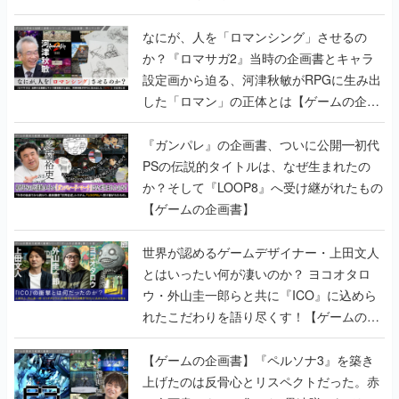
書】
なにが、人を「ロマンシング」させるの
か？『ロマサガ2』当時の企画書とキャラ
設定画から迫る、河津秋敏がRPGに生み出
した「ロマン」の正体とは【ゲームの企画
書】
『ガンパレ』の企画書、ついに公開━初代
PSの伝説的タイトルは、なぜ生まれたの
か？そして『LOOP8』へ受け継がれたもの
【ゲームの企画書】
世界が認めるゲームデザイナー・上田文人
とはいったい何が凄いのか？ ヨコオタロ
ウ・外山圭一郎らと共に『ICO』に込めら
れたこだわりを語り尽くす！【ゲームの企
画書】
【ゲームの企画書】『ペルソナ3』を築き
上げたのは反骨心とリスペクトだった。赤