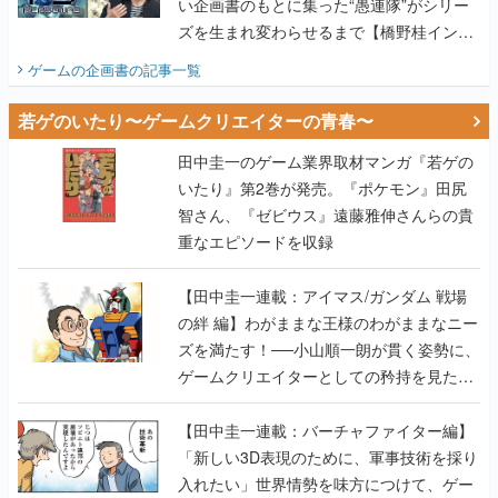
い企画書のもとに集った“愚連隊”がシリー
ズを生まれ変わらせるまで【橋野桂インタ
ビュー】
ゲームの企画書
の記事一覧
若ゲのいたり〜ゲームクリエイターの青春〜
田中圭一のゲーム業界取材マンガ『若ゲの
いたり』第2巻が発売。『ポケモン』田尻
智さん、『ゼビウス』遠藤雅伸さんらの貴
重なエピソードを収録
【田中圭一連載：アイマス/ガンダム 戦場
の絆 編】わがままな王様のわがままなニー
ズを満たす！──小山順一朗が貫く姿勢に、
ゲームクリエイターとしての矜持を見た
【若ゲのいたり最終回】
【田中圭一連載：バーチャファイター編】
「新しい3D表現のために、軍事技術を採り
入れたい」世界情勢を味方につけて、ゲー