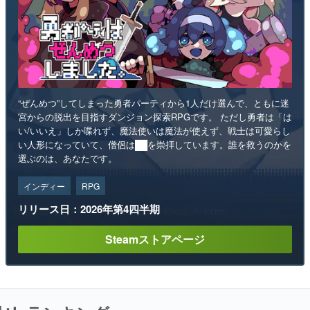
“ぜんめつ”してしまった勇者パーティから1人だけ選んで、ともに迷
宮からの脱出を目指すダンジョン探索RPGです。 ただし勇者は「は
い/いいえ」しか喋れず、魔法使いは魔法が使えず、戦士は可愛らし
い人形になっていて、僧侶は██を崇拝しています。誰を救うのかを
選ぶのは、あなたです。
インディー
RPG
リリース日：2026年第4四半期
Steamストアページ