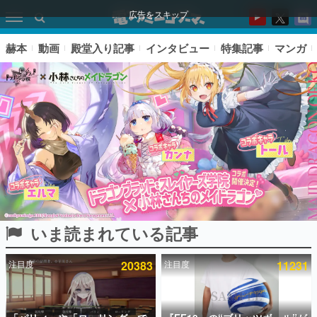
広告をスキップ
赫本
動画
殿堂入り記事
インタビュー
特集記事
マンガ
いま読まれている記事
ピックアップ
注目度
20383
注目度
11231
電ファミのいま読まれている記事ランキング
アプリセール情報