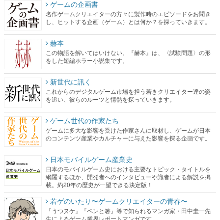
ゲームの企画書
名作ゲームクリエイターの方々に製作時のエピソードをお聞き
し、ヒットする企画（ゲーム）とは何か？を探っていきます。
赫本
この物語を解いてはいけない。『赫本』は、〈試験問題〉の形
をした短編ホラー小説集です。
新世代に訊く
これからのデジタルゲーム市場を担う若きクリエイター達の姿
を追い、彼らのルーツと情熱を探っていきます。
ゲーム世代の作家たち
ゲームに多大な影響を受けた作家さんに取材し、ゲームが日本
のコンテンツ産業やカルチャーに与えた影響を探る企画です。
日本モバイルゲーム産業史
日本のモバイルゲーム史における主要なトピック・タイトルを
網羅するほか、開発者へのインタビューや識者による解説を掲
載。約20年の歴史が一望できる決定版！
若ゲのいたり〜ゲームクリエイターの青春〜
『うつヌケ』『ペンと箸』等で知られるマンガ家・田中圭一先
生によるゲーム業界レポートマンガです。