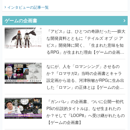
てみた
インタビュー
の記事一覧
ゲームの企画書
『アビス』は、ひとつの奇跡だった──膨大
な開発資料とともに『テイルズ オブ ジ ア
ビス』開発陣に聞く、「生まれた意味を知
るRPG」が生まれた理由【ゲームの企画
書】
なにが、人を「ロマンシング」させるの
か？『ロマサガ2』当時の企画書とキャラ
設定画から迫る、河津秋敏がRPGに生み出
した「ロマン」の正体とは【ゲームの企画
書】
『ガンパレ』の企画書、ついに公開━初代
PSの伝説的タイトルは、なぜ生まれたの
か？そして『LOOP8』へ受け継がれたもの
【ゲームの企画書】