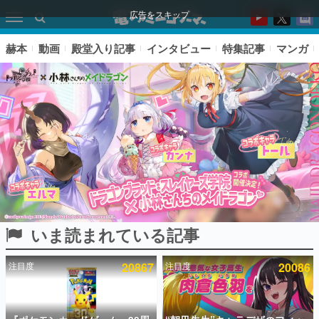
広告をスキップ
赫本
動画
殿堂入り記事
インタビュー
特集記事
マンガ
いま読まれている記事
ピックアップ
注目度
20867
注目度
20086
電ファミのいま読まれている記事ランキング
アプリセール情報