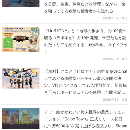
を公開。空腹、休息などを管理しながら、命
を狙ってくる危険な捕食者から逃れる
2026年8月10日
『Dr.STONE』と「地球の歩き方」の100億%
唆るコラボ本が11月19日発売。千空たちが訪
れたエリアを紹介する「旅×科学」ガイドブッ
ク
2026年8月10日
【無料】アニメ『ヒロアカ』の世界をVRChat
上でめぐる体験型バーチャル展示が開催決
定。VRデバイスなしでも入場可能で、新規描
き下ろしキービジュアルを使用した開催記念
グッズも販売
2026年8月10日
ドット絵がかわいい終末世界の農業シミュレ
ーション『Doloc Town』正式リリース初日
に“1万5000本”を売り上げる盛況ぶり。Steam