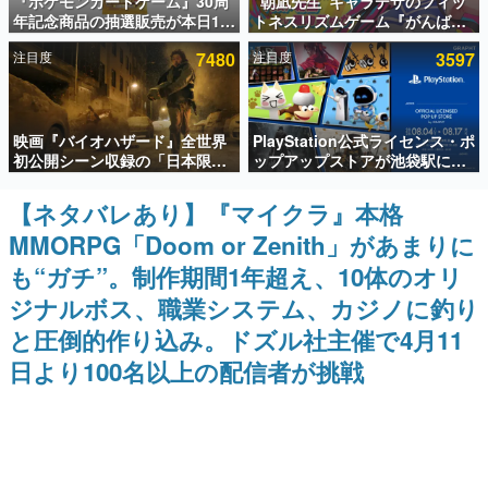
『ポケモンカードゲーム』30周
“朝凪先生”キャラデザのフィッ
年記念商品の抽選販売が本日12
トネスリズムゲーム『がんば
インタビュー
時より開始。拡張パック「30th
れ！チアリズム』Steamストア
注目度
7480
注目度
3597
CELEBRATION」のボックス
ページが公開。キャラクターの
連載・特集一覧
に、「プレミアムデッキセット
CVは陽向葵ゅかさん
エーフィ・ブラッキー」
「FUTURISTIC BOX」の計3商
殿堂入り記事
品
映画『バイオハザード』全世界
PlayStation公式ライセンス・ポ
SNS拡散数が数千以上！ ページビュー数万以上！ などな
ど。多くの人々に読まれた、電ファミ渾身の“殿堂入り”記
初公開シーン収録の「日本限
ップアップストアが池袋駅にて
事をまとめました。
定」予告映像が解禁。バイオの
期間限定で開催。夏のアパレル
日（8月10日）にあわせて、
や『ブラッドボーン』の新作ア
【ネタバレあり】『マイクラ』本格
ゲームの企画書
「ラクーンシティ総合病院」へ
イテムが登場
名作ゲームクリエイターの方々に製作時のエピソードをお
MMORPG「Doom or Zenith」があまりに
行く配達人の姿が披露
聞きし、ヒットする企画（ゲーム）とは何か？を探ってい
きます。
も“ガチ”。制作期間1年超え、10体のオリ
赫本
ジナルボス、職業システム、カジノに釣り
この物語を解いてはいけない。『赫本』は、〈試験問題〉
と圧倒的作り込み。ドズル社主催で4月11
の形をした短編ホラー小説集です。
日より100名以上の配信者が挑戦
新世代に訊く
これからのデジタルゲーム市場を担う若きクリエイター達
の姿を追い、彼らのルーツと情熱を探っていきます。
ゲーム世代の作家たち
ゲームに多大な影響を受けた作家さんに取材し、ゲームが