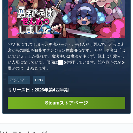
“ぜんめつ”してしまった勇者パーティから1人だけ選んで、ともに迷
宮からの脱出を目指すダンジョン探索RPGです。 ただし勇者は「は
い/いいえ」しか喋れず、魔法使いは魔法が使えず、戦士は可愛らし
い人形になっていて、僧侶は██を崇拝しています。誰を救うのかを
選ぶのは、あなたです。
インディー
RPG
リリース日：2026年第4四半期
Steamストアページ