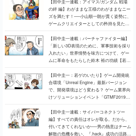
【田中圭一連載：アイマス/ガンダム 戦場
の絆 編】わがままな王様のわがままなニー
ズを満たす！──小山順一朗が貫く姿勢に、
ゲームクリエイターとしての矜持を見た
【若ゲのいたり最終回】
【田中圭一連載：バーチャファイター編】
「新しい3D表現のために、軍事技術を採り
入れたい」世界情勢を味方につけて、ゲー
ムに革命をもたらした鈴木 裕の功績【若ゲ
のいたり】
【田中圭一：若ゲのいたり】ゲーム開発統
合環境「Unreal Engine」最新バージョン
で、開発環境はどう変わる？ ゲーム業界向
けソリューションイベント「GTMF2019」
に行って、より理解を深めよう【PR】
【田中圭一連載：サイバーコネクトツー
編】すべての責任はオレが取る。だから、
付いてきてくれないか──男の熱意はチーム
解散の危機を救い、『.hack』成功の活路を