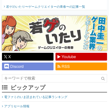
開く。業界の快男児・松山 洋に流れる血は
若ゲのいたり〜ゲームクリエイターの青春〜
の記事一覧
『少年ジャンプ』色だった【若ゲのいた
り】
X
Youtube
Discord
RSS
ピックアップ
電ファミのいま読まれている記事ランキング
アプリセール情報