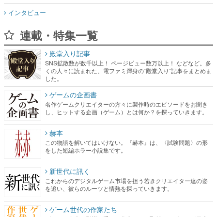
インタビュー
連載・特集一覧
殿堂入り記事
SNS拡散数が数千以上！ ページビュー数万以上！ などなど。多
くの人々に読まれた、電ファミ渾身の“殿堂入り”記事をまとめま
した。
ゲームの企画書
名作ゲームクリエイターの方々に製作時のエピソードをお聞き
し、ヒットする企画（ゲーム）とは何か？を探っていきます。
赫本
この物語を解いてはいけない。『赫本』は、〈試験問題〉の形
をした短編ホラー小説集です。
新世代に訊く
これからのデジタルゲーム市場を担う若きクリエイター達の姿
を追い、彼らのルーツと情熱を探っていきます。
ゲーム世代の作家たち