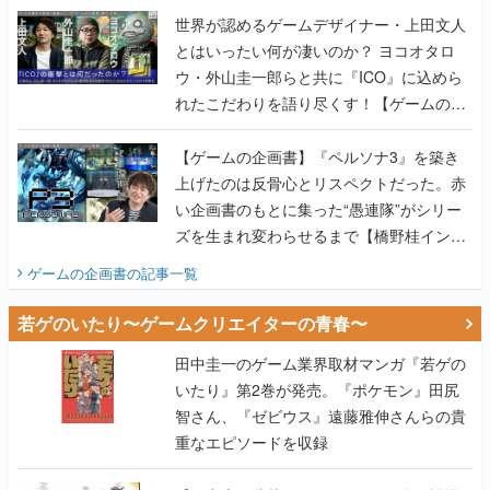
世界が認めるゲームデザイナー・上田文人
とはいったい何が凄いのか？ ヨコオタロ
ウ・外山圭一郎らと共に『ICO』に込めら
れたこだわりを語り尽くす！【ゲームの企
画書】
【ゲームの企画書】『ペルソナ3』を築き
上げたのは反骨心とリスペクトだった。赤
い企画書のもとに集った“愚連隊”がシリー
ズを生まれ変わらせるまで【橋野桂インタ
ビュー】
ゲームの企画書
の記事一覧
若ゲのいたり〜ゲームクリエイターの青春〜
田中圭一のゲーム業界取材マンガ『若ゲの
いたり』第2巻が発売。『ポケモン』田尻
智さん、『ゼビウス』遠藤雅伸さんらの貴
重なエピソードを収録