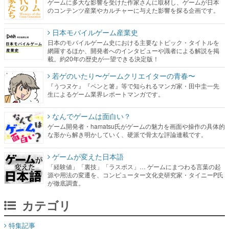
ゲームに多大な影響を受けた作家さんに取材し、ゲームが日本
のコンテンツ産業やカルチャーに与えた影響を探る企画です。
日本モバイルゲーム産業史
日本のモバイルゲーム史における主要なトピック・タイトルを
網羅するほか、開発者へのインタビューや識者による解説を掲
載。約20年の歴史が一望できる決定版！
若ゲのいたり〜ゲームクリエイターの青春〜
『うつヌケ』『ペンと箸』等で知られるマンガ家・田中圭一先
生によるゲーム業界レポートマンガです。
なんでゲームは面白い？
ゲーム開発者・hamatsu氏がゲームの魅力を画面や操作の具体的
な形から解き明かしていく、硬派で骨太な評論連載です。
ゲームが変えた日本語
「経験値」「裏技」「ラスボス」… ゲームにまつわる言葉の起
源や用法の変遷を、コンピューター文化史研究家・タイニーP氏
が徹底調査。
カテゴリ
特集記事