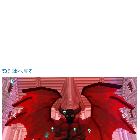
日本のコンテンツ産業やカルチャーに与えた影響を探る企
画です。
日本モバイルゲーム産業史
日本のモバイルゲーム史における主要なトピック・タイト
ルを網羅するほか、開発者へのインタビューや識者による
解説を掲載。約20年の歴史が一望できる決定版！
若ゲのいたり〜ゲームクリエイターの青春〜
『うつヌケ』『ペンと箸』等で知られるマンガ家・田中圭
一先生によるゲーム業界レポートマンガです。
記事へ戻る
なんでゲームは面白い？
ゲーム開発者・hamatsu氏がゲームの魅力を画面や操作の
具体的な形から解き明かしていく、硬派で骨太な評論連載
です。
ゲームが変えた日本語
「経験値」「裏技」「ラスボス」… ゲームにまつわる言葉
の起源や用法の変遷を、コンピューター文化史研究家・タ
イニーP氏が徹底調査。
カテゴリ
特集記事