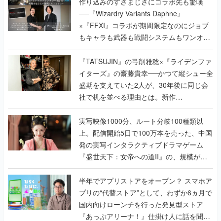
作り込みのすさまじさにコラボ先も驚嘆
──『Wizardry Variants Daphne』
×『FFXI』コラボが期間限定なのにジョブ
もキャラも武器も戦闘システムもワンオフ
で作り込まれた理由を両ディレクターに聞
く
『TATSUJIN』の弓削雅稔×『ライデンファ
イターズ』の齋藤貴幸──かつて縦シュー全
盛期を支えていた2人が、30年後に同じ会
社で机を並べる理由とは。新作
『TATSUJIN EXTREME』で初タッグを組
んだレジェンド2人に訊く開発秘話
実写映像1000分、ルート分岐100種類以
上。配信開始5日で100万本を売った、中国
発の実写インタラクティブドラマゲーム
『盛世天下：女帝への道II』の、規模が違
うこだわりをプロデューサーに聞いた
半年でアプリストアをオープン？ スマホア
プリの“代替ストア”として、わずか6ヵ月で
国内向けローンチを行った発見型ストア
『あっぷアリーナ！』仕掛け人に話を聞い