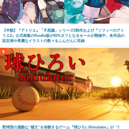
【半額】『アトリエ』「不思議」シリーズ3部作および『ソフィーのアト
リエ2』公式画集のKindle版が50%オフとなるセールが開催中。各作品の
設定画や美麗なイラストの数々をふんだんに収録
5
野球部の過酷な“補欠”を体験するゲーム『球ひろいSimulator』が「1