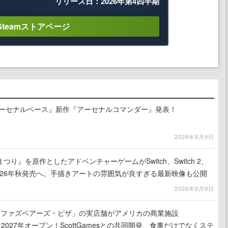
リリース日：2026年第4四半期
Steamストアページ
アーセナルベース』新作『アーセナルコマンダー』発表！
2026年8月9日
り』を原作としたアドベンチャーゲームがSwitch、Switch 2、
に2026年秋発売へ。手描きアートの雰囲気が良すぎる最新映像も公開
2026年8月9日
ィ・ファズベアーズ・ピザ」の実店舗がアメリカの商業施設
am」に2027年オープン！ScottGamesとの共同開発、食事だけでなくステ