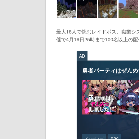
最大18人で挑むレイドボス、職業シ
催で4月19日25時まで100名以上の配
AD
勇者パーティはぜんめ
インディー
RPG