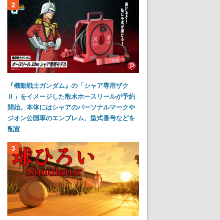
2
『機動戦士ガンダム』の「シャア専用ザク
Ⅱ」をイメージした散水ホースリールが予約
開始。本体にはシャアのパーソナルマークや
ジオン公国軍のエンブレム、型式番号などを
配置
3