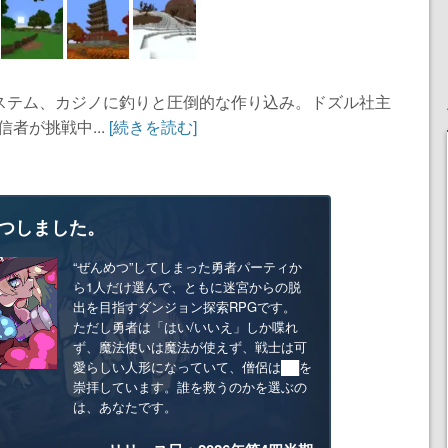
ステム、カジノに釣りと圧倒的な作り込み。ドズル社主
信者が挑戦中...
[続きを読む]
つしました。
“ぜんめつ”してしまった勇者パーティか
ら1人だけ選んで、ともに迷宮からの脱
出を目指すダンジョン探索RPGです。
ただし勇者は「はい/いいえ」しか喋れ
ず、魔法使いは魔法が使えず、戦士は可
愛らしい人形になっていて、僧侶は██を
崇拝しています。誰を救うのかを選ぶの
は、あなたです。