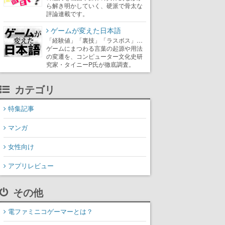
ら解き明かしていく、硬派で骨太な
評論連載です。
ゲームが変えた日本語
「経験値」「裏技」「ラスボス」…
ゲームにまつわる言葉の起源や用法
の変遷を、コンピューター文化史研
究家・タイニーP氏が徹底調査。
カテゴリ
特集記事
マンガ
女性向け
アプリレビュー
その他
電ファミニコゲーマーとは？