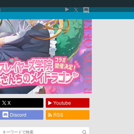
5
X
Youtube
Discord
RSS