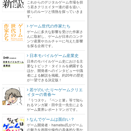
これからのデジタルゲーム市場を担
う若きクリエイター達の姿を追い、
彼らのルーツと情熱を探っていきま
す。
ゲーム世代の作家たち
ゲームに多大な影響を受けた作家さ
んに取材し、ゲームが日本のコンテ
ンツ産業やカルチャーに与えた影響
を探る企画です。
日本モバイルゲーム産業史
日本のモバイルゲーム史における主
要なトピック・タイトルを網羅する
ほか、開発者へのインタビューや識
者による解説を掲載。約20年の歴史
が一望できる決定版！
若ゲのいたり〜ゲームクリエ
イターの青春〜
『うつヌケ』『ペンと箸』等で知ら
れるマンガ家・田中圭一先生による
ゲーム業界レポートマンガです。
なんでゲームは面白い？
ゲーム開発者・hamatsu氏がゲーム
の魅力を画面や操作の具体的な形か