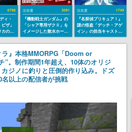
6798
3091
1749
注目度
注目度
レディ・
『機動戦士ガンダム』の
『名探偵プリキュア！』
・ピザ」
「シャア専用ザクⅡ」を
謎の怪盗「デッチ・アゲ
リカの商
イメージした散水ホース
イン」の担当キャストは
an
リールが予約開始。本体
天﨑滉平さんと判明。
7年オープ
にはシャアのパーソナル
『Re:ゼロから始める異
esとの共
マークやジオン公国軍の
世界生活』オットー役、
』本格MMORPG「Doom or
けでなく
エンブレム、型式番号な
『ヒプノシスマイク』山
ガチ”。制作期間1年超え、10体のオリジ
や没入型
どを配置
田三郎役など
楽しめる
、カジノに釣りと圧倒的作り込み。ドズ
00名以上の配信者が挑戦