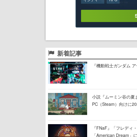
新着記事
『機動戦士ガンダム 
小説『ムーミン谷の夏まつ
PC（Steam）向け
『FNaF』「フレデ
「American Dre