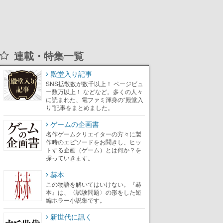
連載・特集一覧
殿堂入り記事
SNS拡散数が数千以上！ ページビュ
ー数万以上！ などなど。多くの人々
に読まれた、電ファミ渾身の“殿堂入
り”記事をまとめました。
ゲームの企画書
名作ゲームクリエイターの方々に製
作時のエピソードをお聞きし、ヒッ
トする企画（ゲーム）とは何か？を
探っていきます。
赫本
この物語を解いてはいけない。『赫
本』は、〈試験問題〉の形をした短
編ホラー小説集です。
新世代に訊く