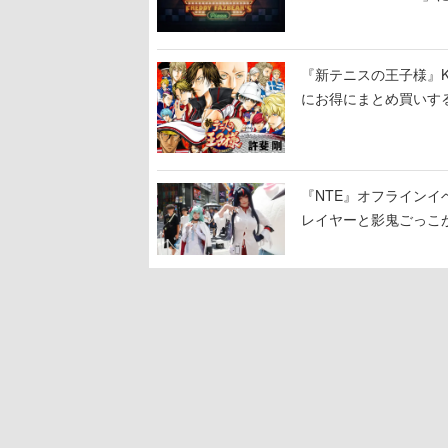
ージショーや没入型の
『新テニスの王子様』K
にお得にまとめ買いす
『NTE』オフライン
レイヤーと影鬼ごっこ