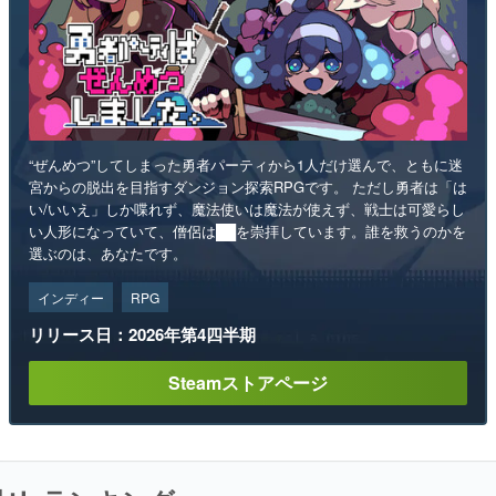
“ぜんめつ”してしまった勇者パーティから1人だけ選んで、ともに迷
宮からの脱出を目指すダンジョン探索RPGです。 ただし勇者は「は
い/いいえ」しか喋れず、魔法使いは魔法が使えず、戦士は可愛らし
い人形になっていて、僧侶は██を崇拝しています。誰を救うのかを
選ぶのは、あなたです。
インディー
RPG
リリース日：2026年第4四半期
Steamストアページ