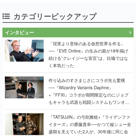
カテゴリーピックアップ
インタビュー
「現実より意味のある仮想世界を作る」
──『EVE Online』の生みの親が18年掲げ
続ける”クレイジーな宣言”は、比喩ではな
く本気だった
作り込みのすさまじさにコラボ先も驚嘆
──『Wizardry Variants Daphne』
×『FFXI』コラボが期間限定なのにジョブ
もキャラも武器も戦闘システムもワンオフ
で作り込まれた理由を両ディレクターに聞
く
『TATSUJIN』の弓削雅稔×『ライデンファ
イターズ』の齋藤貴幸──かつて縦シュー全
盛期を支えていた2人が、30年後に同じ会