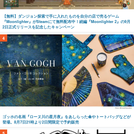
【無料】ダンジョン探索で手に入れたものを自分の店で売るゲーム
『Moonlighter』がSteamにて無料配布中！続編『Moonlighter 2』の9月
2日正式リリースを記念したキャンペーン
4
ゴッホの名画『ローヌ川の星月夜』をあしらった傘やトートバッグなどが
登場。8月7日21時より2日間限定で予約販売
5