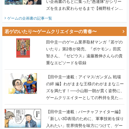
い企画書のもとに集った“愚連隊”がシリー
ズを生まれ変わらせるまで【橋野桂インタ
ビュー】
ゲームの企画書
の記事一覧
若ゲのいたり〜ゲームクリエイターの青春〜
田中圭一のゲーム業界取材マンガ『若ゲの
いたり』第2巻が発売。『ポケモン』田尻
智さん、『ゼビウス』遠藤雅伸さんらの貴
重なエピソードを収録
【田中圭一連載：アイマス/ガンダム 戦場
の絆 編】わがままな王様のわがままなニー
ズを満たす！──小山順一朗が貫く姿勢に、
ゲームクリエイターとしての矜持を見た
【若ゲのいたり最終回】
【田中圭一連載：バーチャファイター編】
「新しい3D表現のために、軍事技術を採り
入れたい」世界情勢を味方につけて、ゲー