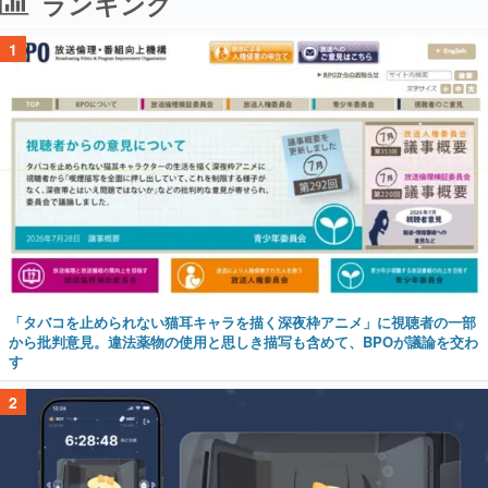
ランキング
1
「タバコを止められない猫耳キャラを描く深夜枠アニメ」に視聴者の一部
から批判意見。違法薬物の使用と思しき描写も含めて、BPOが議論を交わ
す
2