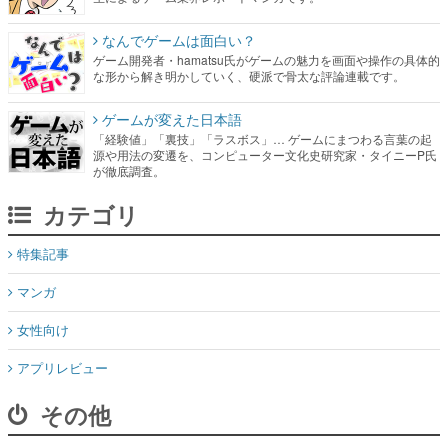
なんでゲームは面白い？
ゲーム開発者・hamatsu氏がゲームの魅力を画面や操作の具体的
な形から解き明かしていく、硬派で骨太な評論連載です。
ゲームが変えた日本語
「経験値」「裏技」「ラスボス」… ゲームにまつわる言葉の起
源や用法の変遷を、コンピューター文化史研究家・タイニーP氏
が徹底調査。
カテゴリ
特集記事
マンガ
女性向け
アプリレビュー
その他