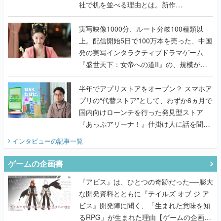
社で机を並べる理由とは。新作
『TATSUJIN EXTREME』で初タッグを組
んだレジェンド2人に訊く開発秘話
実写映像1000分、ルート分岐100種類以
上。配信開始5日で100万本を売った、中国
発の実写インタラクティブドラマゲーム
『盛世天下：女帝への道II』の、規模が違
うこだわりをプロデューサーに聞いた
半年でアプリストアをオープン？ スマホア
プリの“代替ストア”として、わずか6ヵ月で
国内向けローンチを行った発見型ストア
『あっぷアリーナ！』仕掛け人に話を聞い
てみた
インタビュー
の記事一覧
ゲームの企画書
『アビス』は、ひとつの奇跡だった──膨大
な開発資料とともに『テイルズ オブ ジ ア
ビス』開発陣に聞く、「生まれた意味を知
るRPG」が生まれた理由【ゲームの企画