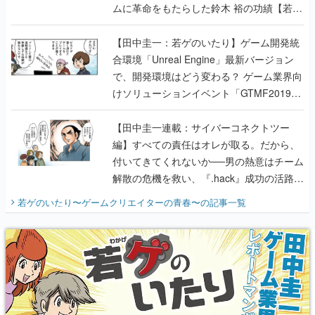
ムに革命をもたらした鈴木 裕の功績【若ゲ
のいたり】
【田中圭一：若ゲのいたり】ゲーム開発統
合環境「Unreal Engine」最新バージョン
で、開発環境はどう変わる？ ゲーム業界向
けソリューションイベント「GTMF2019」
に行って、より理解を深めよう【PR】
【田中圭一連載：サイバーコネクトツー
編】すべての責任はオレが取る。だから、
付いてきてくれないか──男の熱意はチーム
解散の危機を救い、『.hack』成功の活路を
開く。業界の快男児・松山 洋に流れる血は
若ゲのいたり〜ゲームクリエイターの青春〜
の記事一覧
『少年ジャンプ』色だった【若ゲのいた
り】