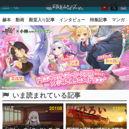
広告をスキップ
赫本
動画
殿堂入り記事
インタビュー
特集記事
マンガ
いま読まれている記事
ピックアップ
注目度
20108
注目度
11099
電ファミのいま読まれている記事ランキング
アプリセール情報