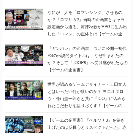
書】
なにが、人を「ロマンシング」させるの
か？『ロマサガ2』当時の企画書とキャラ
設定画から迫る、河津秋敏がRPGに生み出
した「ロマン」の正体とは【ゲームの企画
書】
『ガンパレ』の企画書、ついに公開━初代
PSの伝説的タイトルは、なぜ生まれたの
か？そして『LOOP8』へ受け継がれたもの
【ゲームの企画書】
世界が認めるゲームデザイナー・上田文人
とはいったい何が凄いのか？ ヨコオタロ
ウ・外山圭一郎らと共に『ICO』に込めら
れたこだわりを語り尽くす！【ゲームの企
画書】
【ゲームの企画書】『ペルソナ3』を築き
上げたのは反骨心とリスペクトだった。赤