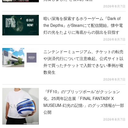
2026年8月7日
暗い深海を探索するホラーゲーム『Dark of
the Depths』がSteamにて配信開始。懐中電
灯の光をたよりに海底からの脱出を目指す
2026年8月7日
ニンテンドーミュージアム、チケットの転売
や決済代行について注意喚起。公式サイト以
外で買ったチケットで入館できない事例が複
数発生
2026年8月7日
『FF10』の“ブリッツボール”がクッション
化。25周年記念展「FINAL FANTASY X
MUSEUM-幻光の記憶-」のグッズ情報が一部
公開
2026年8月7日