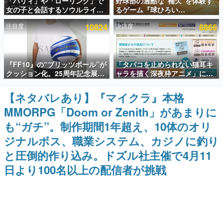
「パリィ」や「ローリング」で
野球部の過酷な“補欠”を体験す
女の子と会話するソウルライク
るゲーム『球ひろい
インタビュー
恋愛ゲーム『小早川さんはソウ
Simulator』が「1件」のウィッ
注目度
10824
注目度
8866
ルライク』無料公開。返事に失
シュリストをもとにチェコ語に
連載・特集一覧
敗すると「YOU DIED」
対応しSNSで話題に。『キング
ダム・カム』開発元やチェコの
プロ野球選手から称賛の声
殿堂入り記事
『FF10』の“ブリッツボール”が
「タバコを止められない猫耳キ
SNS拡散数が数千以上！ ページビュー数万以上！ などな
ど。多くの人々に読まれた、電ファミ渾身の“殿堂入り”記
クッション化。25周年記念展
ャラを描く深夜枠アニメ」に視
事をまとめました。
「FINAL FANTASY X
聴者の一部から批判意見。違法
MUSEUM-幻光の記憶-」のグッ
薬物の使用と思しき描写も含め
【ネタバレあり】『マイクラ』本格
ゲームの企画書
ズ情報が一部公開
て、BPOが議論を交わす
名作ゲームクリエイターの方々に製作時のエピソードをお
MMORPG「Doom or Zenith」があまりに
聞きし、ヒットする企画（ゲーム）とは何か？を探ってい
きます。
も“ガチ”。制作期間1年超え、10体のオリ
赫本
ジナルボス、職業システム、カジノに釣り
この物語を解いてはいけない。『赫本』は、〈試験問題〉
と圧倒的作り込み。ドズル社主催で4月11
の形をした短編ホラー小説集です。
日より100名以上の配信者が挑戦
新世代に訊く
これからのデジタルゲーム市場を担う若きクリエイター達
の姿を追い、彼らのルーツと情熱を探っていきます。
ゲーム世代の作家たち
ゲームに多大な影響を受けた作家さんに取材し、ゲームが