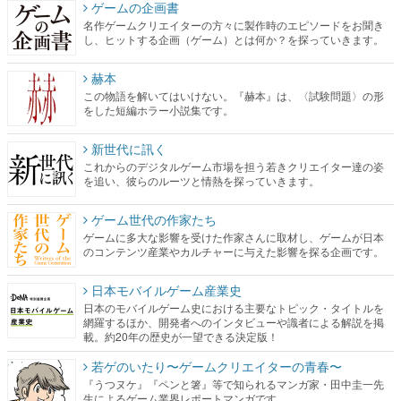
ゲームの企画書
名作ゲームクリエイターの方々に製作時のエピソードをお聞き
し、ヒットする企画（ゲーム）とは何か？を探っていきます。
赫本
この物語を解いてはいけない。『赫本』は、〈試験問題〉の形
をした短編ホラー小説集です。
新世代に訊く
これからのデジタルゲーム市場を担う若きクリエイター達の姿
を追い、彼らのルーツと情熱を探っていきます。
ゲーム世代の作家たち
ゲームに多大な影響を受けた作家さんに取材し、ゲームが日本
のコンテンツ産業やカルチャーに与えた影響を探る企画です。
日本モバイルゲーム産業史
日本のモバイルゲーム史における主要なトピック・タイトルを
網羅するほか、開発者へのインタビューや識者による解説を掲
載。約20年の歴史が一望できる決定版！
若ゲのいたり〜ゲームクリエイターの青春〜
『うつヌケ』『ペンと箸』等で知られるマンガ家・田中圭一先
生によるゲーム業界レポートマンガです。