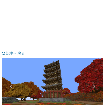
日本のコンテンツ産業やカルチャーに与えた影響を探る企
画です。
日本モバイルゲーム産業史
日本のモバイルゲーム史における主要なトピック・タイト
ルを網羅するほか、開発者へのインタビューや識者による
解説を掲載。約20年の歴史が一望できる決定版！
若ゲのいたり〜ゲームクリエイターの青春〜
『うつヌケ』『ペンと箸』等で知られるマンガ家・田中圭
一先生によるゲーム業界レポートマンガです。
記事へ戻る
なんでゲームは面白い？
ゲーム開発者・hamatsu氏がゲームの魅力を画面や操作の
具体的な形から解き明かしていく、硬派で骨太な評論連載
です。
ゲームが変えた日本語
「経験値」「裏技」「ラスボス」… ゲームにまつわる言葉
の起源や用法の変遷を、コンピューター文化史研究家・タ
イニーP氏が徹底調査。
カテゴリ
特集記事