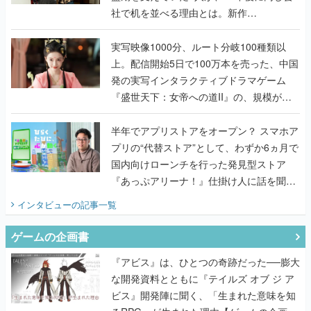
社で机を並べる理由とは。新作
『TATSUJIN EXTREME』で初タッグを組
んだレジェンド2人に訊く開発秘話
実写映像1000分、ルート分岐100種類以
上。配信開始5日で100万本を売った、中国
発の実写インタラクティブドラマゲーム
『盛世天下：女帝への道II』の、規模が違
うこだわりをプロデューサーに聞いた
半年でアプリストアをオープン？ スマホア
プリの“代替ストア”として、わずか6ヵ月で
国内向けローンチを行った発見型ストア
『あっぷアリーナ！』仕掛け人に話を聞い
てみた
インタビュー
の記事一覧
ゲームの企画書
『アビス』は、ひとつの奇跡だった──膨大
な開発資料とともに『テイルズ オブ ジ ア
ビス』開発陣に聞く、「生まれた意味を知