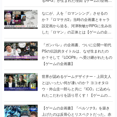
るRPG」が生まれた理由【ゲームの企画
書】
なにが、人を「ロマンシング」させるの
か？『ロマサガ2』当時の企画書とキャラ
設定画から迫る、河津秋敏がRPGに生み出
した「ロマン」の正体とは【ゲームの企画
書】
『ガンパレ』の企画書、ついに公開━初代
PSの伝説的タイトルは、なぜ生まれたの
か？そして『LOOP8』へ受け継がれたもの
【ゲームの企画書】
世界が認めるゲームデザイナー・上田文人
とはいったい何が凄いのか？ ヨコオタロ
ウ・外山圭一郎らと共に『ICO』に込めら
れたこだわりを語り尽くす！【ゲームの企
画書】
【ゲームの企画書】『ペルソナ3』を築き
上げたのは反骨心とリスペクトだった。赤