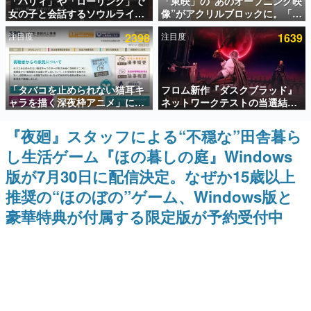
「パリィ」や「ローリング」で
「東映」の“あのオープニング映
女の子と会話するソウルライク
像”がアクリルブロックに。「東
インタビュー
恋愛ゲーム『小早川さんはソウ
映ヒストリカル グッズコレクシ
注目度
2398
注目度
1639
ルライク』無料公開。返事に失
ョン」が8月下旬より発売
連載・特集一覧
敗すると「YOU DIED」
殿堂入り記事
「タバコを止められない猫耳キ
フロム新作『ダスクブラッド』
SNS拡散数が数千以上！ ページビュー数万以上！ などな
ど。多くの人々に読まれた、電ファミ渾身の“殿堂入り”記
ャラを描く深夜枠アニメ」に視
ネットワークテストの当選結果
事をまとめました。
聴者の一部から批判意見。違法
が8月7日22時に発表。応募サイ
薬物の使用と思しき描写も含め
トのマイページから確認可能、
『夜廻』スタッフによる“不穏な”田舎暮ら
ゲームの企画書
て、BPOが議論を交わす
テスト実施は8月21日～24日
名作ゲームクリエイターの方々に製作時のエピソードをお
し生活ゲーム『ほの暮しの庭』Windows
聞きし、ヒットする企画（ゲーム）とは何か？を探ってい
きます。
版が7月30日に配信決定。なぜか15歳以上
赫本
推奨の“ほのぼの”ゲーム、Windows版と
この物語を解いてはいけない。『赫本』は、〈試験問題〉
豪華特典が付属する限定版が予約受付中
の形をした短編ホラー小説集です。
新世代に訊く
これからのデジタルゲーム市場を担う若きクリエイター達
の姿を追い、彼らのルーツと情熱を探っていきます。
ゲーム世代の作家たち
ゲームに多大な影響を受けた作家さんに取材し、ゲームが