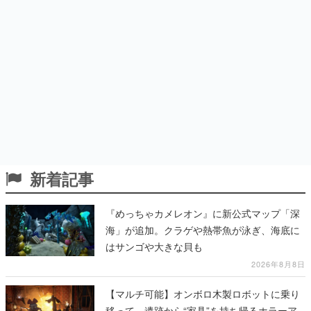
新着記事
『めっちゃカメレオン』に新公式マップ「深
海」が追加。クラゲや熱帯魚が泳ぎ、海底に
はサンゴや大きな貝も
2026年8月8日
【マルチ可能】オンボロ木製ロボットに乗り
移って、遺跡から“家具”を持ち帰るホラーア