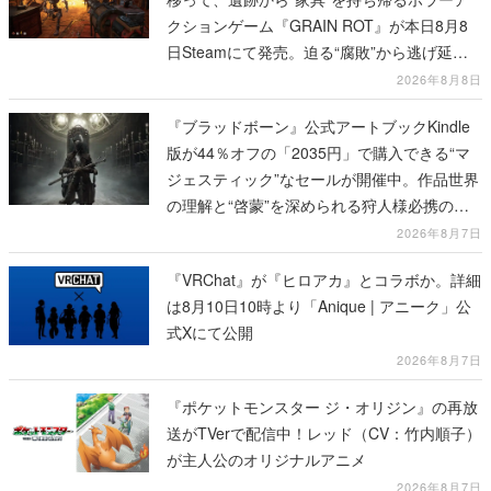
クションゲーム『GRAIN ROT』が本日8月8
日Steamにて発売。迫る“腐敗”から逃げ延
び、持ち帰った家具で基地を再建
2026年8月8日
『ブラッドボーン』公式アートブックKindle
版が44％オフの「2035円」で購入できる“マ
ジェスティック”なセールが開催中。作品世界
の理解と“啓蒙”を深められる狩人様必携の一
冊
2026年8月7日
『VRChat』が『ヒロアカ』とコラボか。詳細
は8月10日10時より「Anique | アニーク」公
式Xにて公開
2026年8月7日
『ポケットモンスター ジ・オリジン』の再放
送がTVerで配信中！レッド（CV：竹内順子）
が主人公のオリジナルアニメ
2026年8月7日