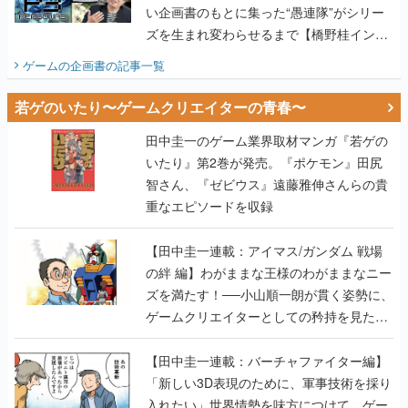
い企画書のもとに集った“愚連隊”がシリー
ズを生まれ変わらせるまで【橋野桂インタ
ビュー】
ゲームの企画書
の記事一覧
若ゲのいたり〜ゲームクリエイターの青春〜
田中圭一のゲーム業界取材マンガ『若ゲの
いたり』第2巻が発売。『ポケモン』田尻
智さん、『ゼビウス』遠藤雅伸さんらの貴
重なエピソードを収録
【田中圭一連載：アイマス/ガンダム 戦場
の絆 編】わがままな王様のわがままなニー
ズを満たす！──小山順一朗が貫く姿勢に、
ゲームクリエイターとしての矜持を見た
【若ゲのいたり最終回】
【田中圭一連載：バーチャファイター編】
「新しい3D表現のために、軍事技術を採り
入れたい」世界情勢を味方につけて、ゲー