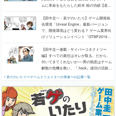
ムに革命をもたらした鈴木 裕の功績【若ゲ
のいたり】
【田中圭一：若ゲのいたり】ゲーム開発統
合環境「Unreal Engine」最新バージョン
で、開発環境はどう変わる？ ゲーム業界向
けソリューションイベント「GTMF2019」
に行って、より理解を深めよう【PR】
【田中圭一連載：サイバーコネクトツー
編】すべての責任はオレが取る。だから、
付いてきてくれないか──男の熱意はチーム
解散の危機を救い、『.hack』成功の活路を
開く。業界の快男児・松山 洋に流れる血は
若ゲのいたり〜ゲームクリエイターの青春〜
の記事一覧
『少年ジャンプ』色だった【若ゲのいた
り】