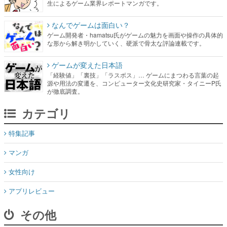
生によるゲーム業界レポートマンガです。
なんでゲームは面白い？
ゲーム開発者・hamatsu氏がゲームの魅力を画面や操作の具体的
な形から解き明かしていく、硬派で骨太な評論連載です。
ゲームが変えた日本語
「経験値」「裏技」「ラスボス」… ゲームにまつわる言葉の起
源や用法の変遷を、コンピューター文化史研究家・タイニーP氏
が徹底調査。
カテゴリ
特集記事
マンガ
女性向け
アプリレビュー
その他