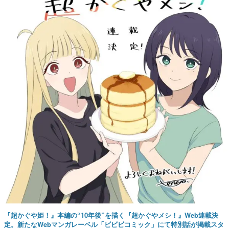
『超かぐや姫！』本編の“10年後”を描く『超かぐやメシ！』Web連載決
定。新たなWebマンガレーベル「ビビビコミック」にて特別話が掲載スタ