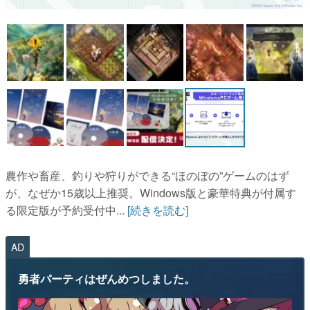
マンガ
女性向け
アプリレビュー
その他
電ファミニコゲーマーとは？
運営：株式会社マレ
農作や畜産、釣りや狩りができる“ほのぼの”ゲームのはず
が、なぜか15歳以上推奨。Windows版と豪華特典が付属す
る限定版が予約受付中...
[続きを読む]
AD
勇者パーティはぜんめつしました。