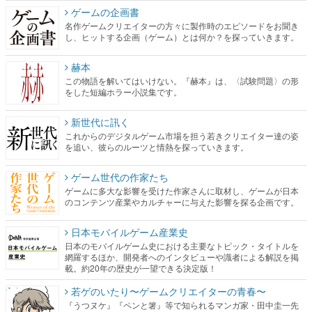
ゲームの企画書
名作ゲームクリエイターの方々に製作時のエピソードをお聞き
し、ヒットする企画（ゲーム）とは何か？を探っていきます。
赫本
この物語を解いてはいけない。『赫本』は、〈試験問題〉の形
をした短編ホラー小説集です。
新世代に訊く
これからのデジタルゲーム市場を担う若きクリエイター達の姿
を追い、彼らのルーツと情熱を探っていきます。
ゲーム世代の作家たち
ゲームに多大な影響を受けた作家さんに取材し、ゲームが日本
のコンテンツ産業やカルチャーに与えた影響を探る企画です。
日本モバイルゲーム産業史
日本のモバイルゲーム史における主要なトピック・タイトルを
網羅するほか、開発者へのインタビューや識者による解説を掲
載。約20年の歴史が一望できる決定版！
若ゲのいたり〜ゲームクリエイターの青春〜
『うつヌケ』『ペンと箸』等で知られるマンガ家・田中圭一先