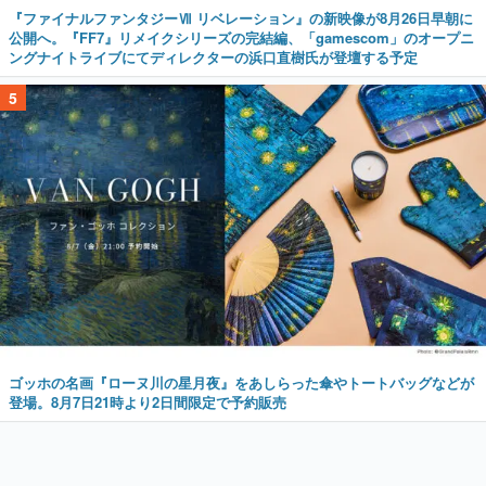
『ファイナルファンタジーⅦ リベレーション』の新映像が8月26日早朝に
公開へ。『FF7』リメイクシリーズの完結編、「gamescom」のオープニ
ングナイトライブにてディレクターの浜口直樹氏が登壇する予定
5
ゴッホの名画『ローヌ川の星月夜』をあしらった傘やトートバッグなどが
登場。8月7日21時より2日間限定で予約販売