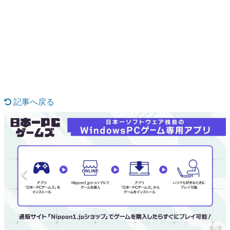
日本のコンテンツ産業やカルチャーに与えた影響を探る企
画です。
日本モバイルゲーム産業史
日本のモバイルゲーム史における主要なトピック・タイト
ルを網羅するほか、開発者へのインタビューや識者による
解説を掲載。約20年の歴史が一望できる決定版！
若ゲのいたり〜ゲームクリエイターの青春〜
『うつヌケ』『ペンと箸』等で知られるマンガ家・田中圭
一先生によるゲーム業界レポートマンガです。
記事へ戻る
なんでゲームは面白い？
ゲーム開発者・hamatsu氏がゲームの魅力を画面や操作の
具体的な形から解き明かしていく、硬派で骨太な評論連載
です。
ゲームが変えた日本語
「経験値」「裏技」「ラスボス」… ゲームにまつわる言葉
の起源や用法の変遷を、コンピューター文化史研究家・タ
イニーP氏が徹底調査。
カテゴリ
9 / 9
特集記事