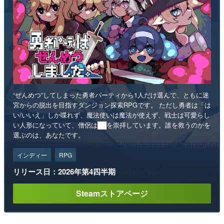
“ぜんめつ”してしまった勇者パーティから1人だけ選んで、ともに迷
宮からの脱出を目指すダンジョン探索RPGです。 ただし勇者は「は
い/いいえ」しか喋れず、魔法使いは魔法が使えず、戦士は可愛らし
い人形になっていて、僧侶は██を崇拝しています。誰を救うのかを
選ぶのは、あなたです。
インディー
RPG
リリース日：2026年第4四半期
Steamストアページ