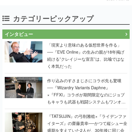
カテゴリーピックアップ
インタビュー
「現実より意味のある仮想世界を作る」
──『EVE Online』の生みの親が18年掲げ
続ける”クレイジーな宣言”は、比喩ではな
く本気だった
作り込みのすさまじさにコラボ先も驚嘆
──『Wizardry Variants Daphne』
×『FFXI』コラボが期間限定なのにジョブ
もキャラも武器も戦闘システムもワンオフ
で作り込まれた理由を両ディレクターに聞
く
『TATSUJIN』の弓削雅稔×『ライデンファ
イターズ』の齋藤貴幸──かつて縦シュー全
盛期を支えていた2人が、30年後に同じ会