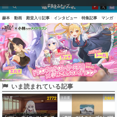
広告をスキップ
赫本
動画
殿堂入り記事
インタビュー
特集記事
マンガ
いま読まれている記事
ピックアップ
注目度
2772
注目度
2464
電ファミのいま読まれている記事ランキング
アプリセール情報