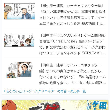
【田中圭一連載：バーチャファイター編】
「新しい3D表現のために、軍事技術を採り
入れたい」世界情勢を味方につけて、ゲー
ムに革命をもたらした鈴木 裕の功績【若ゲ
のいたり】
【田中圭一：若ゲのいたり】ゲーム開発統
合環境「Unreal Engine」最新バージョン
で、開発環境はどう変わる？ ゲーム業界向
けソリューションイベント「GTMF2019」
に行って、より理解を深めよう【PR】
【田中圭一連載：サイバーコネクトツー
編】すべての責任はオレが取る。だから、
付いてきてくれないか──男の熱意はチーム
解散の危機を救い、『.hack』成功の活路を
開く。業界の快男児・松山 洋に流れる血は
若ゲのいたり〜ゲームクリエイターの青春〜
の記事一覧
『少年ジャンプ』色だった【若ゲのいた
り】