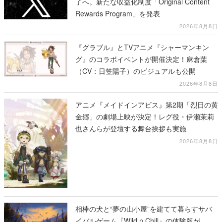
了へ。新たな収益化制度「Original Content
Rewards Program」を発表
2026年8月8日
『グラブル』とTVアニメ『シャーマンキン
グ』のコラボイベントが開催決定！麻倉葉
（CV：日笠陽子）のビジュアルも公開
2026年8月8日
アニメ『メイドインアビス』第2期「烈日の黄
金郷」の劇場上映が決定！レグ役・伊瀬茉莉
也さんらが登壇する舞台挨拶も実施
2026年8月8日
相棒の犬と“夢の山小屋”を建てて暮らすサバ
イバルゲーム『Wild n Chill』の体験版が