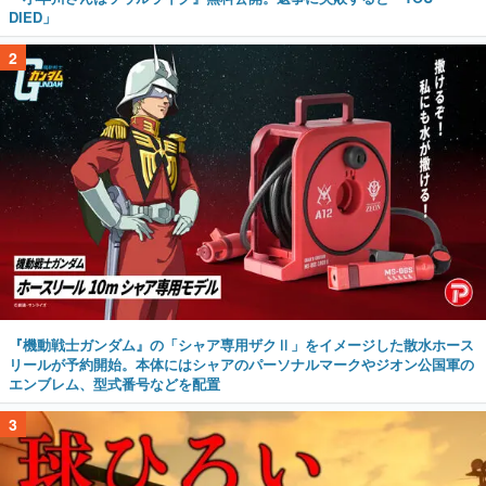
DIED」
2
『機動戦士ガンダム』の「シャア専用ザクⅡ」をイメージした散水ホース
リールが予約開始。本体にはシャアのパーソナルマークやジオン公国軍の
エンブレム、型式番号などを配置
3