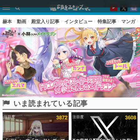
広告をスキップ
赫本
動画
殿堂入り記事
インタビュー
特集記事
マンガ
いま読まれている記事
ピックアップ
注目度
3872
注目度
3608
電ファミのいま読まれている記事ランキング
アプリセール情報