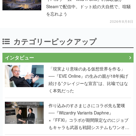
Steamで配信中。ドット絵の大自然で、喧騒
を忘れよう
2026年8月8日
カテゴリーピックアップ
インタビュー
「現実より意味のある仮想世界を作る」
──『EVE Online』の生みの親が18年掲げ
続ける”クレイジーな宣言”は、比喩ではな
く本気だった
作り込みのすさまじさにコラボ先も驚嘆
──『Wizardry Variants Daphne』
×『FFXI』コラボが期間限定なのにジョブ
もキャラも武器も戦闘システムもワンオフ
で作り込まれた理由を両ディレクターに聞