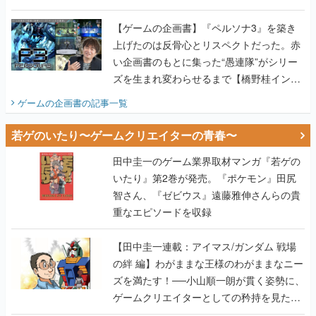
画書】
【ゲームの企画書】『ペルソナ3』を築き
上げたのは反骨心とリスペクトだった。赤
い企画書のもとに集った“愚連隊”がシリー
ズを生まれ変わらせるまで【橋野桂インタ
ビュー】
ゲームの企画書
の記事一覧
若ゲのいたり〜ゲームクリエイターの青春〜
田中圭一のゲーム業界取材マンガ『若ゲの
いたり』第2巻が発売。『ポケモン』田尻
智さん、『ゼビウス』遠藤雅伸さんらの貴
重なエピソードを収録
【田中圭一連載：アイマス/ガンダム 戦場
の絆 編】わがままな王様のわがままなニー
ズを満たす！──小山順一朗が貫く姿勢に、
ゲームクリエイターとしての矜持を見た
【若ゲのいたり最終回】