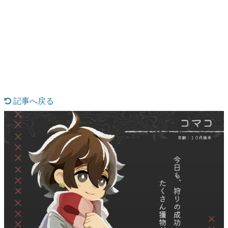
日本のコンテンツ産業やカルチャーに与えた影響を探る企
画です。
日本モバイルゲーム産業史
日本のモバイルゲーム史における主要なトピック・タイト
ルを網羅するほか、開発者へのインタビューや識者による
解説を掲載。約20年の歴史が一望できる決定版！
若ゲのいたり〜ゲームクリエイターの青春〜
『うつヌケ』『ペンと箸』等で知られるマンガ家・田中圭
一先生によるゲーム業界レポートマンガです。
記事へ戻る
なんでゲームは面白い？
ゲーム開発者・hamatsu氏がゲームの魅力を画面や操作の
具体的な形から解き明かしていく、硬派で骨太な評論連載
です。
ゲームが変えた日本語
「経験値」「裏技」「ラスボス」… ゲームにまつわる言葉
の起源や用法の変遷を、コンピューター文化史研究家・タ
イニーP氏が徹底調査。
カテゴリ
特集記事