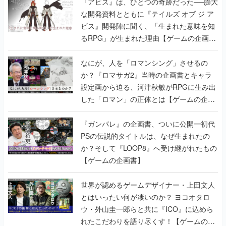
『アビス』は、ひとつの奇跡だった──膨大
な開発資料とともに『テイルズ オブ ジ ア
ビス』開発陣に聞く、「生まれた意味を知
るRPG」が生まれた理由【ゲームの企画
書】
なにが、人を「ロマンシング」させるの
か？『ロマサガ2』当時の企画書とキャラ
設定画から迫る、河津秋敏がRPGに生み出
した「ロマン」の正体とは【ゲームの企画
書】
『ガンパレ』の企画書、ついに公開━初代
PSの伝説的タイトルは、なぜ生まれたの
か？そして『LOOP8』へ受け継がれたもの
【ゲームの企画書】
世界が認めるゲームデザイナー・上田文人
とはいったい何が凄いのか？ ヨコオタロ
ウ・外山圭一郎らと共に『ICO』に込めら
れたこだわりを語り尽くす！【ゲームの企