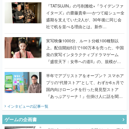
く
『TATSUJIN』の弓削雅稔×『ライデンファ
イターズ』の齋藤貴幸──かつて縦シュー全
盛期を支えていた2人が、30年後に同じ会
社で机を並べる理由とは。新作
『TATSUJIN EXTREME』で初タッグを組
んだレジェンド2人に訊く開発秘話
実写映像1000分、ルート分岐100種類以
上。配信開始5日で100万本を売った、中国
発の実写インタラクティブドラマゲーム
『盛世天下：女帝への道II』の、規模が違
うこだわりをプロデューサーに聞いた
半年でアプリストアをオープン？ スマホア
プリの“代替ストア”として、わずか6ヵ月で
国内向けローンチを行った発見型ストア
『あっぷアリーナ！』仕掛け人に話を聞い
てみた
インタビュー
の記事一覧
ゲームの企画書