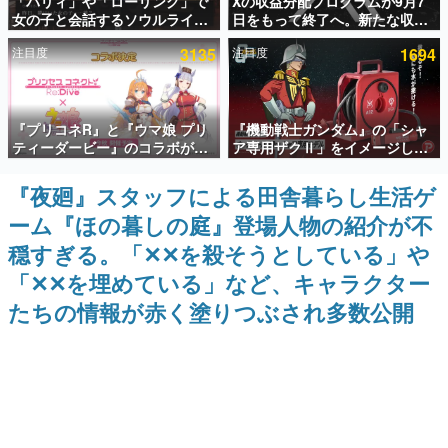
「パリィ」や「ローリング」で
Xの収益分配プログラムが9月7
女の子と会話するソウルライク
日をもって終了へ。新たな収益
インタビュー
恋愛ゲーム『小早川さんはソウ
化制度「Original Content
注目度
3135
注目度
1694
ルライク』無料公開。返事に失
Rewards Program」を発表
連載・特集一覧
敗すると「YOU DIED」
殿堂入り記事
『プリコネR』と『ウマ娘 プリ
『機動戦士ガンダム』の「シャ
SNS拡散数が数千以上！ ページビュー数万以上！ などな
ど。多くの人々に読まれた、電ファミ渾身の“殿堂入り”記
ティーダービー』のコラボが決
ア専用ザクⅡ」をイメージした
事をまとめました。
定！“最大170連無料”の8.5周年
散水ホースリールが予約開始。
キャンペーンなども発表
本体にはシャアのパーソナルマ
『夜廻』スタッフによる田舎暮らし生活ゲ
ゲームの企画書
ークやジオン公国軍のエンブレ
名作ゲームクリエイターの方々に製作時のエピソードをお
ーム『ほの暮しの庭』登場人物の紹介が不
ム、型式番号などを配置
聞きし、ヒットする企画（ゲーム）とは何か？を探ってい
きます。
穏すぎる。「✕✕を殺そうとしている」や
赫本
「✕✕を埋めている」など、キャラクター
この物語を解いてはいけない。『赫本』は、〈試験問題〉
たちの情報が赤く塗りつぶされ多数公開
の形をした短編ホラー小説集です。
新世代に訊く
これからのデジタルゲーム市場を担う若きクリエイター達
の姿を追い、彼らのルーツと情熱を探っていきます。
ゲーム世代の作家たち
ゲームに多大な影響を受けた作家さんに取材し、ゲームが