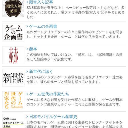
殿堂入り記事
SNS拡散数が数千以上！ ページビュー数万以上！ などなど。多
くの人々に読まれた、電ファミ渾身の“殿堂入り”記事をまとめま
した。
ゲームの企画書
名作ゲームクリエイターの方々に製作時のエピソードをお聞き
し、ヒットする企画（ゲーム）とは何か？を探っていきます。
赫本
この物語を解いてはいけない。『赫本』は、〈試験問題〉の形
をした短編ホラー小説集です。
新世代に訊く
これからのデジタルゲーム市場を担う若きクリエイター達の姿
を追い、彼らのルーツと情熱を探っていきます。
ゲーム世代の作家たち
ゲームに多大な影響を受けた作家さんに取材し、ゲームが日本
のコンテンツ産業やカルチャーに与えた影響を探る企画です。
日本モバイルゲーム産業史
日本のモバイルゲーム史における主要なトピック・タイトルを
網羅するほか、開発者へのインタビューや識者による解説を掲