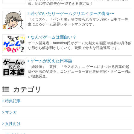
載。約20年の歴史が一望できる決定版！
若ゲのいたり〜ゲームクリエイターの青春〜
『うつヌケ』『ペンと箸』等で知られるマンガ家・田中圭一先
生によるゲーム業界レポートマンガです。
なんでゲームは面白い？
ゲーム開発者・hamatsu氏がゲームの魅力を画面や操作の具体的
な形から解き明かしていく、硬派で骨太な評論連載です。
ゲームが変えた日本語
「経験値」「裏技」「ラスボス」… ゲームにまつわる言葉の起
源や用法の変遷を、コンピューター文化史研究家・タイニーP氏
が徹底調査。
カテゴリ
特集記事
マンガ
女性向け