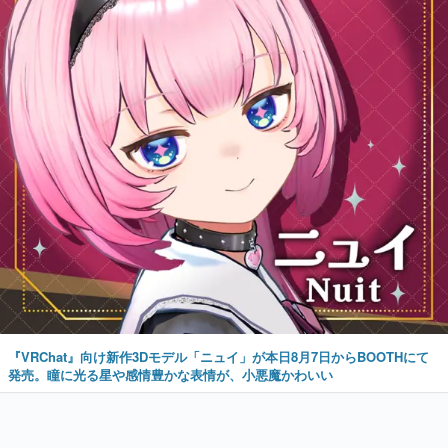
『VRChat』向け新作3Dモデル「ニュイ」が本日8月7日からBOOTHにて
発売。瞳に光る星や感情豊かな表情が、小悪魔かわいい