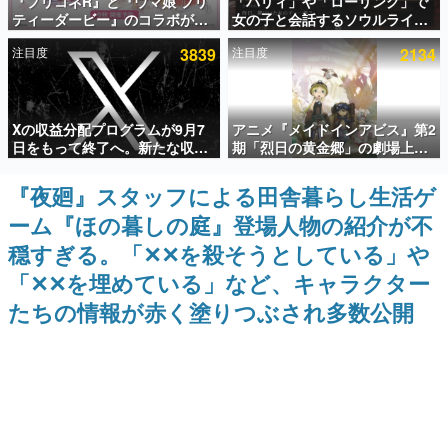
『プリコネR』と『ウマ娘 プリ
「パリィ」や「ローリング」で
ティーダービー』のコラボが決
女の子と会話するソウルライク
インタビュー
定！“最大170連無料”の8.5周年
恋愛ゲーム『小早川さんはソウ
注目度
3839
注目度
2134
キャンペーンなども発表
ルライク』無料公開。返事に失
連載・特集一覧
敗すると「YOU DIED」
殿堂入り記事
Xの収益分配プログラムが9月7
アニメ『メイドインアビス』第2
SNS拡散数が数千以上！ ページビュー数万以上！ などな
ど。多くの人々に読まれた、電ファミ渾身の“殿堂入り”記
日をもって終了へ。新たな収益
期「烈日の黄金郷」の劇場上映
事をまとめました。
化制度「Original Content
が決定！レグ役・伊瀬茉莉也さ
Rewards Program」を発表
んらが登壇する舞台挨拶も実施
『夜廻』スタッフによる田舎暮らし生活ゲ
ゲームの企画書
名作ゲームクリエイターの方々に製作時のエピソードをお
ーム『ほの暮しの庭』登場人物の紹介が不
聞きし、ヒットする企画（ゲーム）とは何か？を探ってい
きます。
穏すぎる。「✕✕を殺そうとしている」や
赫本
「✕✕を埋めている」など、キャラクター
この物語を解いてはいけない。『赫本』は、〈試験問題〉
たちの情報が赤く塗りつぶされ多数公開
の形をした短編ホラー小説集です。
新世代に訊く
これからのデジタルゲーム市場を担う若きクリエイター達
の姿を追い、彼らのルーツと情熱を探っていきます。
ゲーム世代の作家たち
ゲームに多大な影響を受けた作家さんに取材し、ゲームが