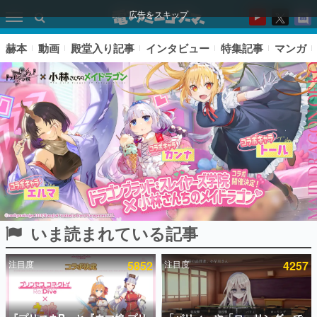
広告をスキップ
赫本
動画
殿堂入り記事
インタビュー
特集記事
マンガ
いま読まれている記事
ピックアップ
注目度
5852
注目度
4257
電ファミのいま読まれている記事ランキング
アプリセール情報