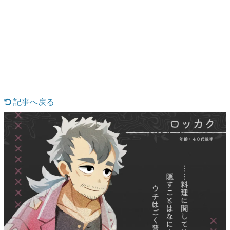
日本のコンテンツ産業やカルチャーに与えた影響を探る企
画です。
日本モバイルゲーム産業史
日本のモバイルゲーム史における主要なトピック・タイト
ルを網羅するほか、開発者へのインタビューや識者による
解説を掲載。約20年の歴史が一望できる決定版！
若ゲのいたり〜ゲームクリエイターの青春〜
『うつヌケ』『ペンと箸』等で知られるマンガ家・田中圭
一先生によるゲーム業界レポートマンガです。
記事へ戻る
なんでゲームは面白い？
ゲーム開発者・hamatsu氏がゲームの魅力を画面や操作の
具体的な形から解き明かしていく、硬派で骨太な評論連載
です。
ゲームが変えた日本語
「経験値」「裏技」「ラスボス」… ゲームにまつわる言葉
の起源や用法の変遷を、コンピューター文化史研究家・タ
イニーP氏が徹底調査。
カテゴリ
特集記事