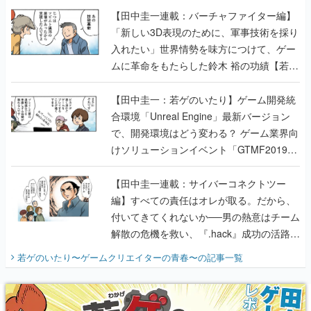
【田中圭一連載：バーチャファイター編】
「新しい3D表現のために、軍事技術を採り
入れたい」世界情勢を味方につけて、ゲー
ムに革命をもたらした鈴木 裕の功績【若ゲ
のいたり】
【田中圭一：若ゲのいたり】ゲーム開発統
合環境「Unreal Engine」最新バージョン
で、開発環境はどう変わる？ ゲーム業界向
けソリューションイベント「GTMF2019」
に行って、より理解を深めよう【PR】
【田中圭一連載：サイバーコネクトツー
編】すべての責任はオレが取る。だから、
付いてきてくれないか──男の熱意はチーム
解散の危機を救い、『.hack』成功の活路を
開く。業界の快男児・松山 洋に流れる血は
若ゲのいたり〜ゲームクリエイターの青春〜
の記事一覧
『少年ジャンプ』色だった【若ゲのいた
り】