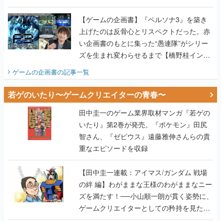
画書】
【ゲームの企画書】『ペルソナ3』を築き
上げたのは反骨心とリスペクトだった。赤
い企画書のもとに集った“愚連隊”がシリー
ズを生まれ変わらせるまで【橋野桂インタ
ビュー】
ゲームの企画書
の記事一覧
若ゲのいたり〜ゲームクリエイターの青春〜
田中圭一のゲーム業界取材マンガ『若ゲの
いたり』第2巻が発売。『ポケモン』田尻
智さん、『ゼビウス』遠藤雅伸さんらの貴
重なエピソードを収録
【田中圭一連載：アイマス/ガンダム 戦場
の絆 編】わがままな王様のわがままなニー
ズを満たす！──小山順一朗が貫く姿勢に、
ゲームクリエイターとしての矜持を見た
【若ゲのいたり最終回】