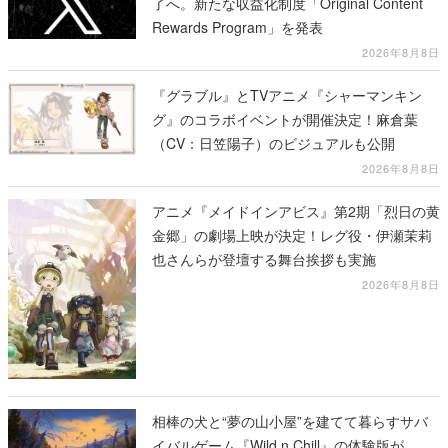
了へ。新たな収益化制度「Original Content
Rewards Program」を発表
2026年8月8日
『グラブル』とTVアニメ『シャーマンキン
グ』のコラボイベントが開催決定！麻倉葉
（CV：日笠陽子）のビジュアルも公開
2026年8月8日
アニメ『メイドインアビス』第2期「烈日の黄
金郷」の劇場上映が決定！レグ役・伊瀬茉莉
也さんらが登壇する舞台挨拶も実施
2026年8月8日
相棒の犬と“夢の山小屋”を建てて暮らすサバ
イバルゲーム『Wild n Chill』の体験版が