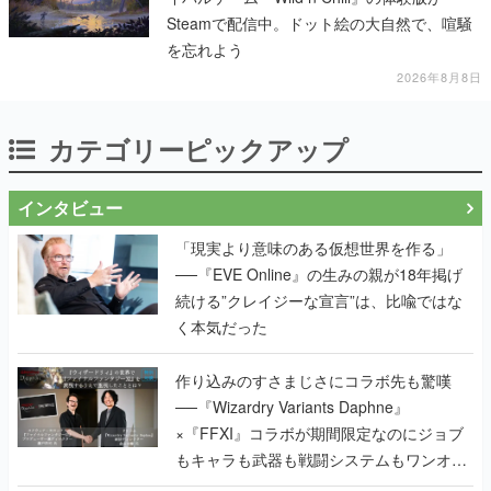
Steamで配信中。ドット絵の大自然で、喧騒
を忘れよう
2026年8月8日
カテゴリーピックアップ
インタビュー
「現実より意味のある仮想世界を作る」
──『EVE Online』の生みの親が18年掲げ
続ける”クレイジーな宣言”は、比喩ではな
く本気だった
作り込みのすさまじさにコラボ先も驚嘆
──『Wizardry Variants Daphne』
×『FFXI』コラボが期間限定なのにジョブ
もキャラも武器も戦闘システムもワンオフ
で作り込まれた理由を両ディレクターに聞