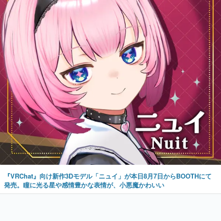
『VRChat』向け新作3Dモデル「ニュイ」が本日8月7日からBOOTHにて
発売。瞳に光る星や感情豊かな表情が、小悪魔かわいい