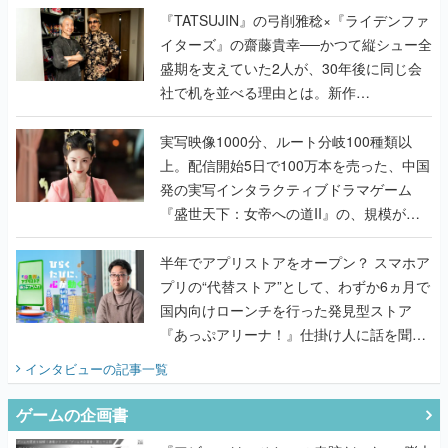
く
『TATSUJIN』の弓削雅稔×『ライデンファ
イターズ』の齋藤貴幸──かつて縦シュー全
盛期を支えていた2人が、30年後に同じ会
社で机を並べる理由とは。新作
『TATSUJIN EXTREME』で初タッグを組
んだレジェンド2人に訊く開発秘話
実写映像1000分、ルート分岐100種類以
上。配信開始5日で100万本を売った、中国
発の実写インタラクティブドラマゲーム
『盛世天下：女帝への道II』の、規模が違
うこだわりをプロデューサーに聞いた
半年でアプリストアをオープン？ スマホア
プリの“代替ストア”として、わずか6ヵ月で
国内向けローンチを行った発見型ストア
『あっぷアリーナ！』仕掛け人に話を聞い
てみた
インタビュー
の記事一覧
ゲームの企画書