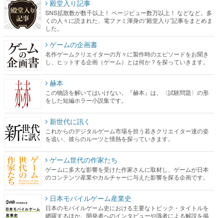
殿堂入り記事
SNS拡散数が数千以上！ ページビュー数万以上！ などなど。多
くの人々に読まれた、電ファミ渾身の“殿堂入り”記事をまとめま
した。
ゲームの企画書
名作ゲームクリエイターの方々に製作時のエピソードをお聞き
し、ヒットする企画（ゲーム）とは何か？を探っていきます。
赫本
この物語を解いてはいけない。『赫本』は、〈試験問題〉の形
をした短編ホラー小説集です。
新世代に訊く
これからのデジタルゲーム市場を担う若きクリエイター達の姿
を追い、彼らのルーツと情熱を探っていきます。
ゲーム世代の作家たち
ゲームに多大な影響を受けた作家さんに取材し、ゲームが日本
のコンテンツ産業やカルチャーに与えた影響を探る企画です。
日本モバイルゲーム産業史
日本のモバイルゲーム史における主要なトピック・タイトルを
網羅するほか、開発者へのインタビューや識者による解説を掲