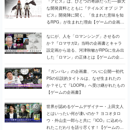
『アビス』は、ひとつの奇跡だった──膨大
な開発資料とともに『テイルズ オブ ジ ア
ビス』開発陣に聞く、「生まれた意味を知
るRPG」が生まれた理由【ゲームの企画
書】
なにが、人を「ロマンシング」させるの
か？『ロマサガ2』当時の企画書とキャラ
設定画から迫る、河津秋敏がRPGに生み出
した「ロマン」の正体とは【ゲームの企画
書】
『ガンパレ』の企画書、ついに公開━初代
PSの伝説的タイトルは、なぜ生まれたの
か？そして『LOOP8』へ受け継がれたもの
【ゲームの企画書】
世界が認めるゲームデザイナー・上田文人
とはいったい何が凄いのか？ ヨコオタロ
ウ・外山圭一郎らと共に『ICO』に込めら
れたこだわりを語り尽くす！【ゲームの企