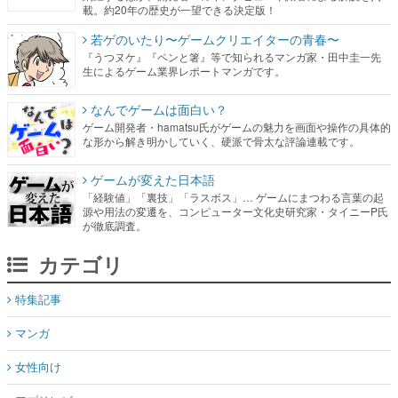
載。約20年の歴史が一望できる決定版！
若ゲのいたり〜ゲームクリエイターの青春〜
『うつヌケ』『ペンと箸』等で知られるマンガ家・田中圭一先
生によるゲーム業界レポートマンガです。
なんでゲームは面白い？
ゲーム開発者・hamatsu氏がゲームの魅力を画面や操作の具体的
な形から解き明かしていく、硬派で骨太な評論連載です。
ゲームが変えた日本語
「経験値」「裏技」「ラスボス」… ゲームにまつわる言葉の起
源や用法の変遷を、コンピューター文化史研究家・タイニーP氏
が徹底調査。
カテゴリ
特集記事
マンガ
女性向け