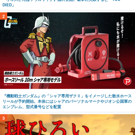
DIED」
2
『機動戦士ガンダム』の「シャア専用ザクⅡ」をイメージした散水ホース
リールが予約開始。本体にはシャアのパーソナルマークやジオン公国軍の
エンブレム、型式番号などを配置
3