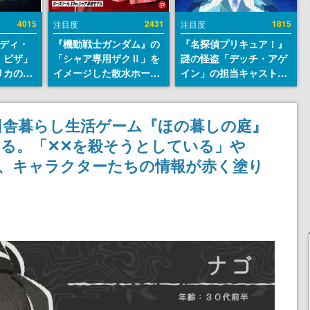
4015
2431
1815
注目度
注目度
レディ・
『機動戦士ガンダム』の
『名探偵プリキュア！』
・ピザ」
「シャア専用ザクⅡ」を
謎の怪盗「デッチ・アゲ
リカの商
イメージした散水ホース
イン」の担当キャストは
an
リールが予約開始。本体
天﨑滉平さんと判明。
7年オープ
にはシャアのパーソナル
『Re:ゼロから始める異
esとの共
マークやジオン公国軍の
世界生活』オットー役、
田舎暮らし生活ゲーム『ほの暮しの庭』
けでなく
エンブレム、型式番号な
『ヒプノシスマイク』山
る。「✕✕を殺そうとしている」や
や没入型
どを配置
田三郎役など
楽しめる
ど、キャラクターたちの情報が赤く塗り