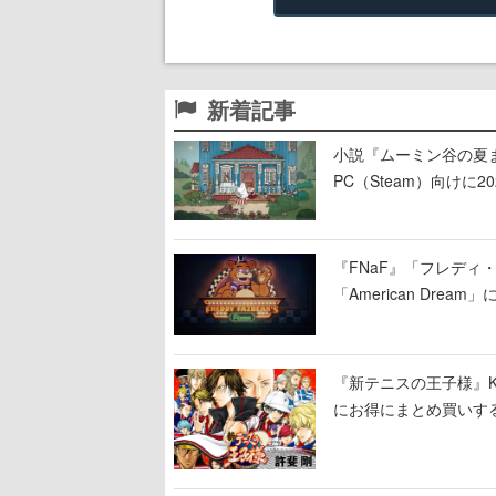
新着記事
小説『ムーミン谷の夏まつ
PC（Steam）向け
『FNaF』「フレデ
「American Dre
ージショーや没入型の
『新テニスの王子様』K
にお得にまとめ買いす