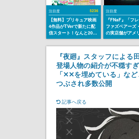
5236
注目度
注目度
【無料】プリキュア映画
『FNaF』「フ
4作品がTVerで新たに配
ファズベアーズ
信スタート！なんと2018
の実店舗がアメ
年～2024年の映画ほぼす
業施設「Americ
べてが見放題に、ぶっち
Dream」に202
ゃけありえないラインナ
ン！ScottGam
『夜廻』スタッフによる
ップ
同開発、食事だ
登場人物の紹介が不穏すぎ
ステージショー
のホラー体験も
「✕✕を埋めている」な
つぶされ多数公開
記事へ戻る