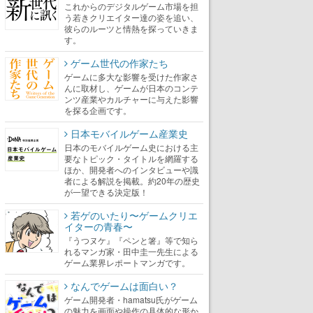
これからのデジタルゲーム市場を担
う若きクリエイター達の姿を追い、
彼らのルーツと情熱を探っていきま
す。
ゲーム世代の作家たち
ゲームに多大な影響を受けた作家さ
んに取材し、ゲームが日本のコンテ
ンツ産業やカルチャーに与えた影響
を探る企画です。
日本モバイルゲーム産業史
日本のモバイルゲーム史における主
要なトピック・タイトルを網羅する
ほか、開発者へのインタビューや識
者による解説を掲載。約20年の歴史
が一望できる決定版！
若ゲのいたり〜ゲームクリエ
イターの青春〜
『うつヌケ』『ペンと箸』等で知ら
れるマンガ家・田中圭一先生による
ゲーム業界レポートマンガです。
なんでゲームは面白い？
ゲーム開発者・hamatsu氏がゲーム
の魅力を画面や操作の具体的な形か