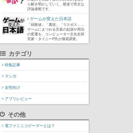
ら解き明かしていく、硬派で骨太な
評論連載です。
ゲームが変えた日本語
「経験値」「裏技」「ラスボス」…
ゲームにまつわる言葉の起源や用法
の変遷を、コンピューター文化史研
究家・タイニーP氏が徹底調査。
カテゴリ
特集記事
マンガ
女性向け
アプリレビュー
その他
電ファミニコゲーマーとは？