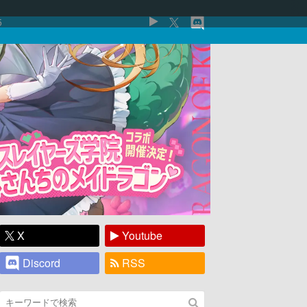
5
X
Youtube
Discord
RSS