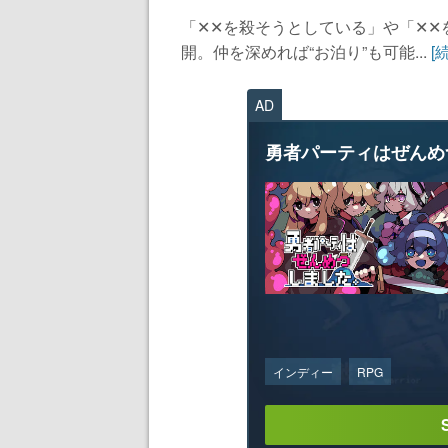
「✕✕を殺そうとしている」や「✕
開。仲を深めれば“お泊り”も可能...
[
AD
勇者パーティはぜんめ
インディー
RPG