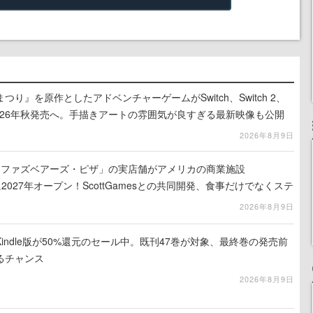
り』を原作としたアドベンチャーゲームがSwitch、Switch 2、
に2026年秋発売へ。手描きアートの雰囲気が良すぎる最新映像も公開
2026年8月9日
ィ・ファズベアーズ・ピザ」の実店舗がアメリカの商業施設
am」に2027年オープン！ScottGamesとの共同開発、食事だけでなくステ
ホラー体験も楽しめる
2026年8月9日
indle版が50%還元のセール中。既刊47巻が対象、最終巻の発売前
るチャンス
2026年8月9日