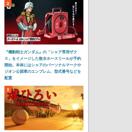
2
『機動戦士ガンダム』の「シャア専用ザク
Ⅱ」をイメージした散水ホースリールが予約
開始。本体にはシャアのパーソナルマークや
ジオン公国軍のエンブレム、型式番号などを
配置
3