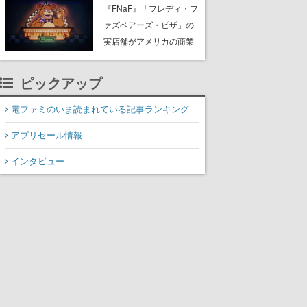
PC（Steam）向けに2026
『FNaF』「フレディ・フ
年秋発売へ。手描きアー
ァズベアーズ・ピザ」の
トの雰囲気が良すぎる最
実店舗がアメリカの商業
新映像も公開
施設「American Dream」
に2027年オープン！
ピックアップ
ScottGamesとの共同開
発、食事だけでなくステ
電ファミのいま読まれている記事ランキング
ージショーや没入型のホ
アプリセール情報
ラー体験も楽しめる
インタビュー