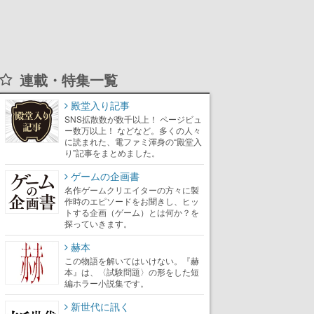
連載・特集一覧
殿堂入り記事
SNS拡散数が数千以上！ ページビュ
ー数万以上！ などなど。多くの人々
に読まれた、電ファミ渾身の“殿堂入
り”記事をまとめました。
ゲームの企画書
名作ゲームクリエイターの方々に製
作時のエピソードをお聞きし、ヒッ
トする企画（ゲーム）とは何か？を
探っていきます。
赫本
この物語を解いてはいけない。『赫
本』は、〈試験問題〉の形をした短
編ホラー小説集です。
新世代に訊く