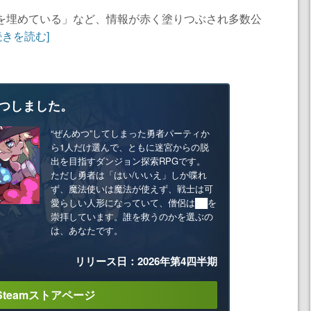
✕を埋めている」など、情報が赤く塗りつぶされ多数公
続きを読む]
つしました。
“ぜんめつ”してしまった勇者パーティか
ら1人だけ選んで、ともに迷宮からの脱
出を目指すダンジョン探索RPGです。
ただし勇者は「はい/いいえ」しか喋れ
ず、魔法使いは魔法が使えず、戦士は可
愛らしい人形になっていて、僧侶は██を
崇拝しています。誰を救うのかを選ぶの
は、あなたです。
リリース日：2026年第4四半期
Steamストアページ