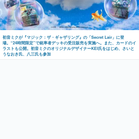
初音ミクが『マジック：ザ・ギャザリング』の「Secret Lair」に登
場。“24時間限定”で統率者デッキの受注販売を実施へ。また、カードのイ
ラストも公開。初音ミクのオリジナルデザイナーKEI氏をはじめ、さいと
うなおき氏、八三氏も参加