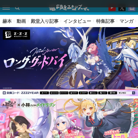
広告をスキップ
赫本
動画
殿堂入り記事
インタビュー
特集記事
マンガ
ピックアップ
電ファミのいま読まれている記事ランキング
アプリセール情報