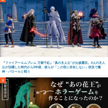
『ファイアーエムブレム 万紫千紅』“真の主人公”がお披露目。4人の主人
公が活躍した時代から5年後、彼らが「この世に存在しない」状況で魔
神・バロールと戦う
3