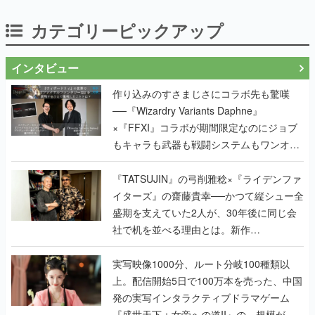
カテゴリーピックアップ
インタビュー
作り込みのすさまじさにコラボ先も驚嘆
──『Wizardry Variants Daphne』
×『FFXI』コラボが期間限定なのにジョブ
もキャラも武器も戦闘システムもワンオフ
で作り込まれた理由を両ディレクターに聞
く
『TATSUJIN』の弓削雅稔×『ライデンファ
イターズ』の齋藤貴幸──かつて縦シュー全
盛期を支えていた2人が、30年後に同じ会
社で机を並べる理由とは。新作
『TATSUJIN EXTREME』で初タッグを組
んだレジェンド2人に訊く開発秘話
実写映像1000分、ルート分岐100種類以
上。配信開始5日で100万本を売った、中国
発の実写インタラクティブドラマゲーム
『盛世天下：女帝への道II』の、規模が違