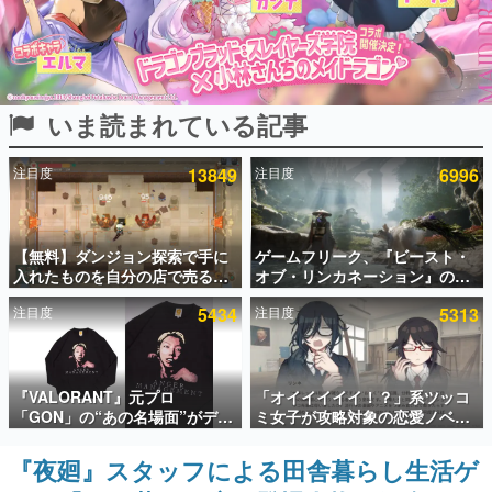
インタビュー
連載・特集一覧
いま読まれている記事
殿堂入り記事
SNS拡散数が数千以上！ ページビュー数万以上！ などな
ど。多くの人々に読まれた、電ファミ渾身の“殿堂入り”記
注目度
13849
注目度
6996
事をまとめました。
ゲームの企画書
名作ゲームクリエイターの方々に製作時のエピソードをお
聞きし、ヒットする企画（ゲーム）とは何か？を探ってい
【無料】ダンジョン探索で手に
ゲームフリーク、『ビースト・
きます。
入れたものを自分の店で売るゲ
オブ・リンカネーション』の継
ーム『Moonlighter』がSteam
続的なアプデ方針を表明。ユー
赫本
注目度
5434
注目度
5313
にて無料配布中！続編
ザーからの意見を真摯に受け止
この物語を解いてはいけない。『赫本』は、〈試験問題〉
『Moonlighter 2』の9月2日正
めて対応へ。修正パッチは約1週
の形をした短編ホラー小説集です。
式リリースを記念したキャンペ
間以内に配信される予定
ーン
新世代に訊く
『VALORANT』元プロ
「オイイイイイ！？」系ツッコ
これからのデジタルゲーム市場を担う若きクリエイター達
「GON」の“あの名場面”がデザ
ミ女子が攻略対象の恋愛ノベル
の姿を追い、彼らのルーツと情熱を探っていきます。
インされた新作グッズが本日8月
ゲーム『美術部カノジョ』
5日より期間限定で発売。Tシャ
Steamストアページが公開。
『夜廻』スタッフによる田舎暮らし生活ゲ
ゲーム世代の作家たち
ツやコインケース、アクキーな
「お前らーそろそろ自重しろ
ゲームに多大な影響を受けた作家さんに取材し、ゲームが