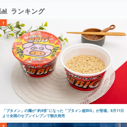
ランキング
1
「ブタメン」の麺が“約4倍”になった「ブタメン超BIG」が登場。8月11日
より全国のセブンイレブンで順次発売
2