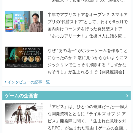
うこだわりをプロデューサーに聞いた
半年でアプリストアをオープン？ スマホア
プリの“代替ストア”として、わずか6ヵ月で
国内向けローンチを行った発見型ストア
『あっぷアリーナ！』仕掛け人に話を聞い
てみた
なぜ “あの花王” がホラーゲームを作ること
になったのか？ 敵に見つからないようにマ
ジックリンでこっそり掃除する『しずかな
おそうじ』が生まれるまで【開発座談会】
インタビュー
の記事一覧
ゲームの企画書
『アビス』は、ひとつの奇跡だった──膨大
な開発資料とともに『テイルズ オブ ジ ア
ビス』開発陣に聞く、「生まれた意味を知
るRPG」が生まれた理由【ゲームの企画