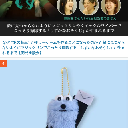
なぜ “あの花王” がホラーゲームを作ることになったのか？ 敵に見つから
ないようにマジックリンでこっそり掃除する『しずかなおそうじ』が生ま
れるまで【開発座談会】
4