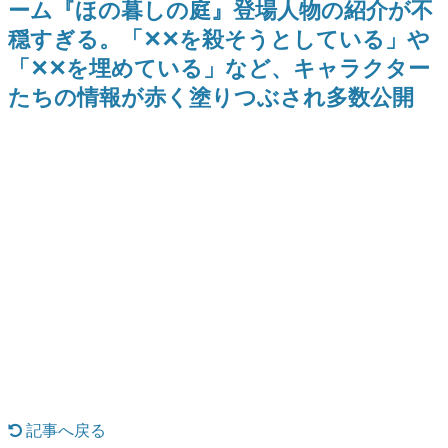
ーム『ほの暮しの庭』登場人物の紹介が不
どが全品受注生産で登場、過去
ー？＾＾」暗黒微笑の夢女子
日本のコンテンツ産業やカルチャーに与えた影響を探る企
に発売したグッズの再販も
や、萌え声不思議ちゃん女子と
穏すぎる。「✕✕を殺そうとしている」や
画です。
青春を謳歌
「✕✕を埋めている」など、キャラクター
日本モバイルゲーム産業史
日本のモバイルゲーム史における主要なトピック・タイト
たちの情報が赤く塗りつぶされ多数公開
ルを網羅するほか、開発者へのインタビューや識者による
解説を掲載。約20年の歴史が一望できる決定版！
若ゲのいたり〜ゲームクリエイターの青春〜
『うつヌケ』『ペンと箸』等で知られるマンガ家・田中圭
一先生によるゲーム業界レポートマンガです。
なんでゲームは面白い？
ゲーム開発者・hamatsu氏がゲームの魅力を画面や操作の
具体的な形から解き明かしていく、硬派で骨太な評論連載
です。
ゲームが変えた日本語
「経験値」「裏技」「ラスボス」… ゲームにまつわる言葉
の起源や用法の変遷を、コンピューター文化史研究家・タ
イニーP氏が徹底調査。
カテゴリ
記事へ戻る
特集記事