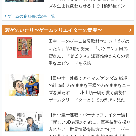
ズを生まれ変わらせるまで【橋野桂インタ
ビュー】
ゲームの企画書
の記事一覧
若ゲのいたり〜ゲームクリエイターの青春〜
田中圭一のゲーム業界取材マンガ『若ゲの
いたり』第2巻が発売。『ポケモン』田尻
智さん、『ゼビウス』遠藤雅伸さんらの貴
重なエピソードを収録
【田中圭一連載：アイマス/ガンダム 戦場
の絆 編】わがままな王様のわがままなニー
ズを満たす！──小山順一朗が貫く姿勢に、
ゲームクリエイターとしての矜持を見た
【若ゲのいたり最終回】
【田中圭一連載：バーチャファイター編】
「新しい3D表現のために、軍事技術を採り
入れたい」世界情勢を味方につけて、ゲー