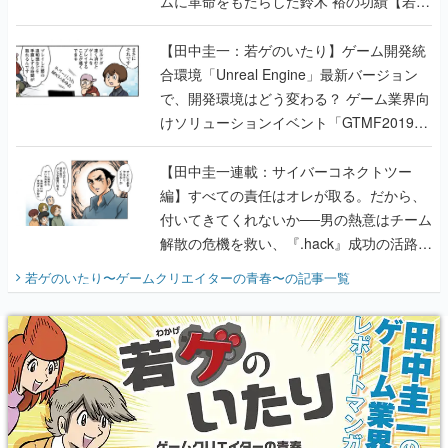
ムに革命をもたらした鈴木 裕の功績【若ゲ
のいたり】
【田中圭一：若ゲのいたり】ゲーム開発統
合環境「Unreal Engine」最新バージョン
で、開発環境はどう変わる？ ゲーム業界向
けソリューションイベント「GTMF2019」
に行って、より理解を深めよう【PR】
【田中圭一連載：サイバーコネクトツー
編】すべての責任はオレが取る。だから、
付いてきてくれないか──男の熱意はチーム
解散の危機を救い、『.hack』成功の活路を
開く。業界の快男児・松山 洋に流れる血は
若ゲのいたり〜ゲームクリエイターの青春〜
の記事一覧
『少年ジャンプ』色だった【若ゲのいた
り】