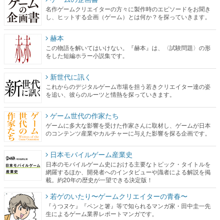
名作ゲームクリエイターの方々に製作時のエピソードをお聞き
し、ヒットする企画（ゲーム）とは何か？を探っていきます。
赫本
この物語を解いてはいけない。『赫本』は、〈試験問題〉の形
をした短編ホラー小説集です。
新世代に訊く
これからのデジタルゲーム市場を担う若きクリエイター達の姿
を追い、彼らのルーツと情熱を探っていきます。
ゲーム世代の作家たち
ゲームに多大な影響を受けた作家さんに取材し、ゲームが日本
のコンテンツ産業やカルチャーに与えた影響を探る企画です。
日本モバイルゲーム産業史
日本のモバイルゲーム史における主要なトピック・タイトルを
網羅するほか、開発者へのインタビューや識者による解説を掲
載。約20年の歴史が一望できる決定版！
若ゲのいたり〜ゲームクリエイターの青春〜
『うつヌケ』『ペンと箸』等で知られるマンガ家・田中圭一先
生によるゲーム業界レポートマンガです。