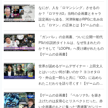
書】
なにが、人を「ロマンシング」させるの
か？『ロマサガ2』当時の企画書とキャラ
設定画から迫る、河津秋敏がRPGに生み出
した「ロマン」の正体とは【ゲームの企画
書】
『ガンパレ』の企画書、ついに公開━初代
PSの伝説的タイトルは、なぜ生まれたの
か？そして『LOOP8』へ受け継がれたもの
【ゲームの企画書】
世界が認めるゲームデザイナー・上田文人
とはいったい何が凄いのか？ ヨコオタロ
ウ・外山圭一郎らと共に『ICO』に込めら
れたこだわりを語り尽くす！【ゲームの企
画書】
【ゲームの企画書】『ペルソナ3』を築き
上げたのは反骨心とリスペクトだった。赤
い企画書のもとに集った“愚連隊”がシリー