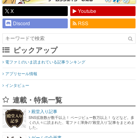
X
Youtube
Discord
RSS
ピックアップ
電ファミのいま読まれている記事ランキング
アプリセール情報
インタビュー
連載・特集一覧
殿堂入り記事
SNS拡散数が数千以上！ ページビュー数万以上！ などなど。多
くの人々に読まれた、電ファミ渾身の“殿堂入り”記事をまとめま
した。
ゲームの企画書