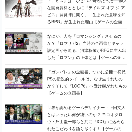
『アビス』は、ひとつの奇跡だった──膨大
な開発資料とともに『テイルズ オブ ジ ア
ビス』開発陣に聞く、「生まれた意味を知
るRPG」が生まれた理由【ゲームの企画
書】
なにが、人を「ロマンシング」させるの
か？『ロマサガ2』当時の企画書とキャラ
設定画から迫る、河津秋敏がRPGに生み出
した「ロマン」の正体とは【ゲームの企画
書】
『ガンパレ』の企画書、ついに公開━初代
PSの伝説的タイトルは、なぜ生まれたの
か？そして『LOOP8』へ受け継がれたもの
【ゲームの企画書】
世界が認めるゲームデザイナー・上田文人
とはいったい何が凄いのか？ ヨコオタロ
ウ・外山圭一郎らと共に『ICO』に込めら
れたこだわりを語り尽くす！【ゲームの企