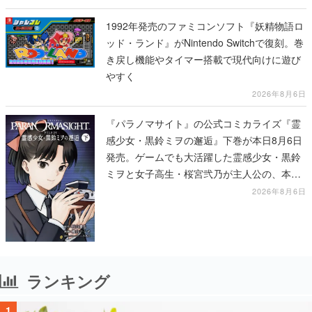
1992年発売のファミコンソフト『妖精物語ロ
ッド・ランド』がNintendo Switchで復刻。巻
き戻し機能やタイマー搭載で現代向けに遊び
やすく
2026年8月6日
『パラノマサイト』の公式コミカライズ『霊
感少女・黒鈴ミヲの邂逅』下巻が本日8月6日
発売。ゲームでも大活躍した霊感少女・黒鈴
ミヲと女子高生・桜宮弐乃が主人公の、本編
より少し後の物語
2026年8月6日
ランキング
1