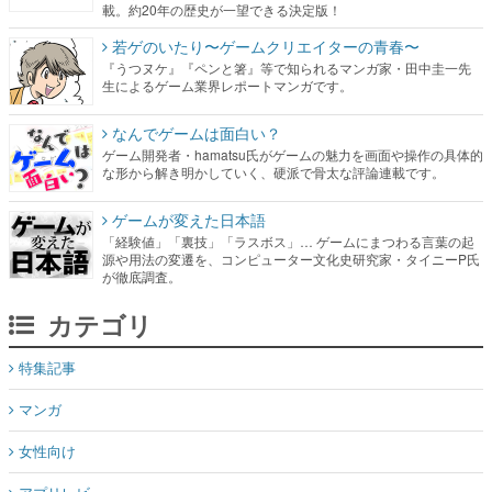
載。約20年の歴史が一望できる決定版！
若ゲのいたり〜ゲームクリエイターの青春〜
『うつヌケ』『ペンと箸』等で知られるマンガ家・田中圭一先
生によるゲーム業界レポートマンガです。
なんでゲームは面白い？
ゲーム開発者・hamatsu氏がゲームの魅力を画面や操作の具体的
な形から解き明かしていく、硬派で骨太な評論連載です。
ゲームが変えた日本語
「経験値」「裏技」「ラスボス」… ゲームにまつわる言葉の起
源や用法の変遷を、コンピューター文化史研究家・タイニーP氏
が徹底調査。
カテゴリ
特集記事
マンガ
女性向け