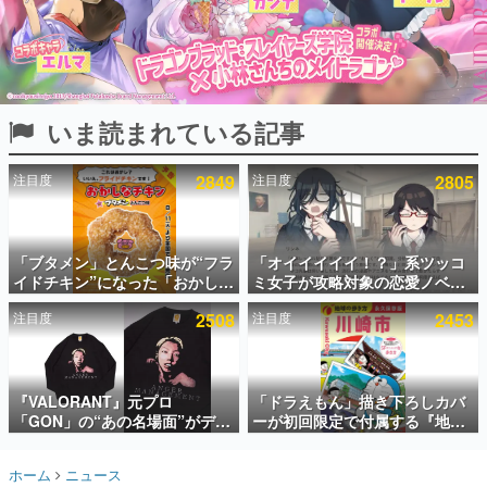
インタビュー
連載・特集一覧
殿堂入り記事
いま読まれている記事
SNS拡散数が数千以上！ ページビュー数万以上！ などな
ど。多くの人々に読まれた、電ファミ渾身の“殿堂入り”記
事をまとめました。
注目度
2849
注目度
2805
ゲームの企画書
名作ゲームクリエイターの方々に製作時のエピソードをお
聞きし、ヒットする企画（ゲーム）とは何か？を探ってい
「ブタメン」とんこつ味が“フラ
「オイイイイイ！？」系ツッコ
きます。
イドチキン”になった「おかしな
ミ女子が攻略対象の恋愛ノベル
赫本
チキン」が登場。8月11日より
ゲーム『美術部カノジョ』
この物語を解いてはいけない。『赫本』は、〈試験問題〉
注目度
2508
注目度
2453
全国のセブンイレブンで順次発
Steamストアページが公開。
の形をした短編ホラー小説集です。
売、 「ブタメンくん」がデザイ
「お前らーそろそろ自重しろ
ンされた専用袋が先着でついて
ー？＾＾」暗黒微笑の夢女子
くるキャンペーンも実施
や、萌え声不思議ちゃん女子と
新世代に訊く
青春を謳歌
『VALORANT』元プロ
「ドラえもん」描き下ろしカバ
これからのデジタルゲーム市場を担う若きクリエイター達
の姿を追い、彼らのルーツと情熱を探っていきます。
「GON」の“あの名場面”がデザ
ーが初回限定で付属する『地球
インされた新作グッズが本日8月
の歩き方 川崎市』が8月6日に発
5日より期間限定で発売。Tシャ
売。全400ページの大ボリュー
ゲーム世代の作家たち
ホーム
ニュース
ツやコインケース、アクキーな
ム
ゲームに多大な影響を受けた作家さんに取材し、ゲームが