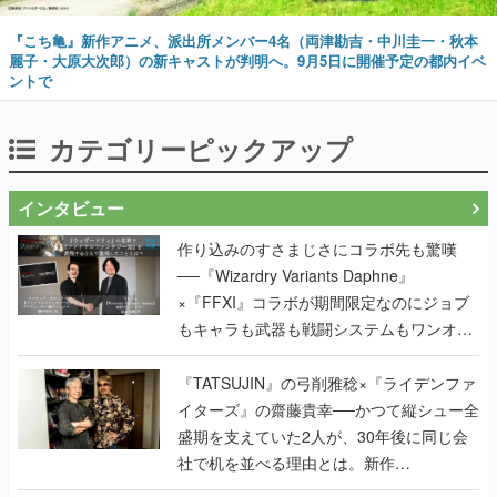
『こち亀』新作アニメ、派出所メンバー4名（両津勘吉・中川圭一・秋本
麗子・大原大次郎）の新キャストが判明へ。9月5日に開催予定の都内イベ
ントで
カテゴリーピックアップ
インタビュー
作り込みのすさまじさにコラボ先も驚嘆
──『Wizardry Variants Daphne』
×『FFXI』コラボが期間限定なのにジョブ
もキャラも武器も戦闘システムもワンオフ
で作り込まれた理由を両ディレクターに聞
く
『TATSUJIN』の弓削雅稔×『ライデンファ
イターズ』の齋藤貴幸──かつて縦シュー全
盛期を支えていた2人が、30年後に同じ会
社で机を並べる理由とは。新作
『TATSUJIN EXTREME』で初タッグを組