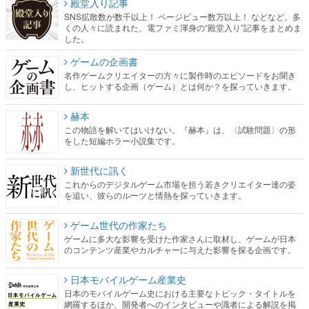
殿堂入り記事
SNS拡散数が数千以上！ ページビュー数万以上！ などなど。多
くの人々に読まれた、電ファミ渾身の“殿堂入り”記事をまとめま
した。
ゲームの企画書
名作ゲームクリエイターの方々に製作時のエピソードをお聞き
し、ヒットする企画（ゲーム）とは何か？を探っていきます。
赫本
この物語を解いてはいけない。『赫本』は、〈試験問題〉の形
をした短編ホラー小説集です。
新世代に訊く
これからのデジタルゲーム市場を担う若きクリエイター達の姿
を追い、彼らのルーツと情熱を探っていきます。
ゲーム世代の作家たち
ゲームに多大な影響を受けた作家さんに取材し、ゲームが日本
のコンテンツ産業やカルチャーに与えた影響を探る企画です。
日本モバイルゲーム産業史
日本のモバイルゲーム史における主要なトピック・タイトルを
網羅するほか、開発者へのインタビューや識者による解説を掲