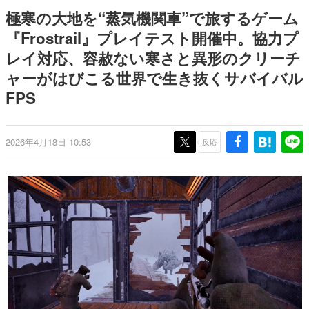
どが全品受注生産で登場、過去
日本のコンテンツ産業やカルチャーに与えた影響を探る企
極寒の大地を“蒸気機関車”で旅するゲーム
に発売したグッズの再販も
画です。
『Frostrail』プレイテスト開催中。協力プ
日本モバイルゲーム産業史
レイ対応、容赦ない寒さと異形のクリーチ
日本のモバイルゲーム史における主要なトピック・タイト
ルを網羅するほか、開発者へのインタビューや識者による
ャーがはびこる世界で生き抜くサバイバル
解説を掲載。約20年の歴史が一望できる決定版！
FPS
若ゲのいたり〜ゲームクリエイターの青春〜
『うつヌケ』『ペンと箸』等で知られるマンガ家・田中圭
一先生によるゲーム業界レポートマンガです。
2026年4月18日 10:53
反応
なんでゲームは面白い？
ゲーム開発者・hamatsu氏がゲームの魅力を画面や操作の
具体的な形から解き明かしていく、硬派で骨太な評論連載
です。
ゲームが変えた日本語
「経験値」「裏技」「ラスボス」… ゲームにまつわる言葉
の起源や用法の変遷を、コンピューター文化史研究家・タ
イニーP氏が徹底調査。
カテゴリ
特集記事