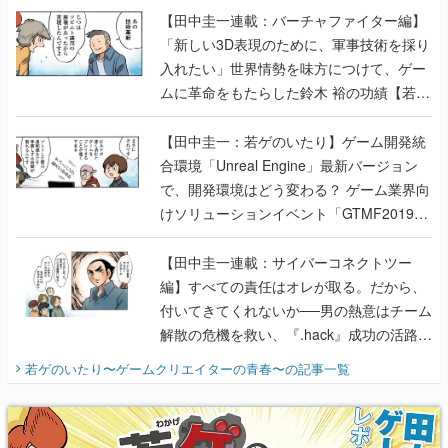
【田中圭一連載：バーチャファイター編】
「新しい3D表現のために、軍事技術を採り
入れたい」世界情勢を味方につけて、ゲー
ムに革命をもたらした鈴木 裕の功績【若ゲ
のいたり】
【田中圭一：若ゲのいたり】ゲーム開発統
合環境「Unreal Engine」最新バージョン
で、開発環境はどう変わる？ ゲーム業界向
けソリューションイベント「GTMF2019」
に行って、より理解を深めよう【PR】
【田中圭一連載：サイバーコネクトツー
編】すべての責任はオレが取る。だから、
付いてきてくれないか──男の熱意はチーム
解散の危機を救い、『.hack』成功の活路を
開く。業界の快男児・松山 洋に流れる血は
若ゲのいたり〜ゲームクリエイターの青春〜
の記事一覧
『少年ジャンプ』色だった【若ゲのいた
り】