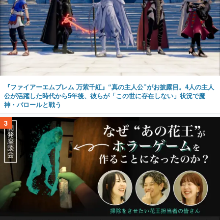
『ファイアーエムブレム 万紫千紅』“真の主人公”がお披露目。4人の主人
公が活躍した時代から5年後、彼らが「この世に存在しない」状況で魔
神・バロールと戦う
3