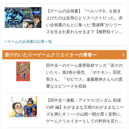
画書】
【ゲームの企画書】『ペルソナ3』を築き
上げたのは反骨心とリスペクトだった。赤
い企画書のもとに集った“愚連隊”がシリー
ズを生まれ変わらせるまで【橋野桂インタ
ビュー】
ゲームの企画書
の記事一覧
若ゲのいたり〜ゲームクリエイターの青春〜
田中圭一のゲーム業界取材マンガ『若ゲの
いたり』第2巻が発売。『ポケモン』田尻
智さん、『ゼビウス』遠藤雅伸さんらの貴
重なエピソードを収録
【田中圭一連載：アイマス/ガンダム 戦場
の絆 編】わがままな王様のわがままなニー
ズを満たす！──小山順一朗が貫く姿勢に、
ゲームクリエイターとしての矜持を見た
【若ゲのいたり最終回】