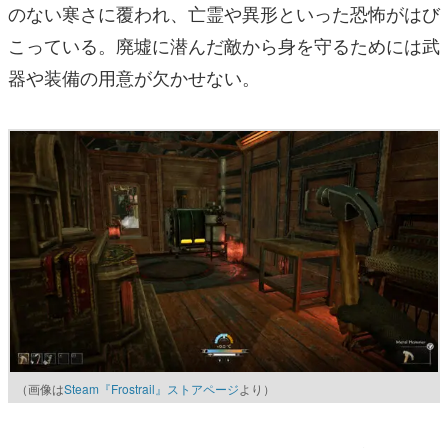
のない寒さに覆われ、亡霊や異形といった恐怖がはび
こっている。廃墟に潜んだ敵から身を守るためには武
器や装備の用意が欠かせない。
（画像は
Steam『Frostrail』ストアページ
より）