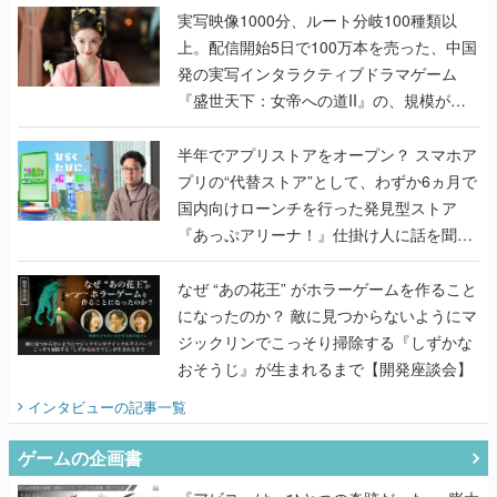
んだレジェンド2人に訊く開発秘話
実写映像1000分、ルート分岐100種類以
上。配信開始5日で100万本を売った、中国
発の実写インタラクティブドラマゲーム
『盛世天下：女帝への道II』の、規模が違
うこだわりをプロデューサーに聞いた
半年でアプリストアをオープン？ スマホア
プリの“代替ストア”として、わずか6ヵ月で
国内向けローンチを行った発見型ストア
『あっぷアリーナ！』仕掛け人に話を聞い
てみた
なぜ “あの花王” がホラーゲームを作ること
になったのか？ 敵に見つからないようにマ
ジックリンでこっそり掃除する『しずかな
おそうじ』が生まれるまで【開発座談会】
インタビュー
の記事一覧
ゲームの企画書