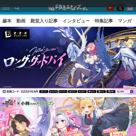
広告をスキップ
赫本
動画
殿堂入り記事
インタビュー
特集記事
マンガ
ピックアップ
電ファミのいま読まれている記事ランキング
アプリセール情報