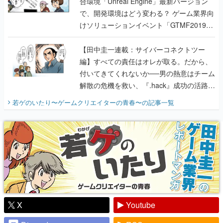
合環境「Unreal Engine」最新バージョン
で、開発環境はどう変わる？ ゲーム業界向
けソリューションイベント「GTMF2019」
に行って、より理解を深めよう【PR】
【田中圭一連載：サイバーコネクトツー
編】すべての責任はオレが取る。だから、
付いてきてくれないか──男の熱意はチーム
解散の危機を救い、『.hack』成功の活路を
開く。業界の快男児・松山 洋に流れる血は
若ゲのいたり〜ゲームクリエイターの青春〜
の記事一覧
『少年ジャンプ』色だった【若ゲのいた
り】
X
Youtube