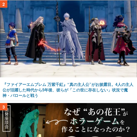
2
『ファイアーエムブレム 万紫千紅』“真の主人公”がお披露目。4人の主人
公が活躍した時代から5年後、彼らが「この世に存在しない」状況で魔
神・バロールと戦う
3