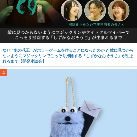
なぜ “あの花王” がホラーゲームを作ることになったのか？ 敵に見つから
ないようにマジックリンでこっそり掃除する『しずかなおそうじ』が生ま
れるまで【開発座談会】
4