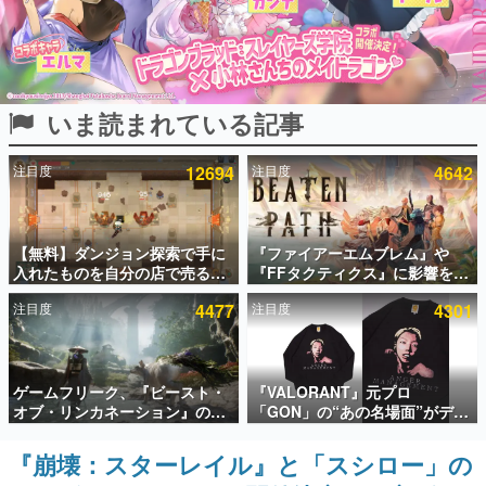
インタビュー
連載・特集一覧
いま読まれている記事
殿堂入り記事
SNS拡散数が数千以上！ ページビュー数万以上！ などな
ど。多くの人々に読まれた、電ファミ渾身の“殿堂入り”記
注目度
12694
注目度
4642
事をまとめました。
ゲームの企画書
名作ゲームクリエイターの方々に製作時のエピソードをお
聞きし、ヒットする企画（ゲーム）とは何か？を探ってい
【無料】ダンジョン探索で手に
『ファイアーエムブレム』や
きます。
入れたものを自分の店で売るゲ
『FFタクティクス』に影響を受
ーム『Moonlighter』がSteam
けた新作戦略RPG『Beaten
赫本
注目度
4477
注目度
4301
にて無料配布中！続編
Path』2027年に発売へ。
この物語を解いてはいけない。『赫本』は、〈試験問題〉
『Moonlighter 2』の9月2日正
PC（Steam）、PS5、Xbox、
の形をした短編ホラー小説集です。
式リリースを記念したキャンペ
Switch向けにリリース予定
ーン
新世代に訊く
ゲームフリーク、『ビースト・
『VALORANT』元プロ
これからのデジタルゲーム市場を担う若きクリエイター達
オブ・リンカネーション』の継
「GON」の“あの名場面”がデザ
の姿を追い、彼らのルーツと情熱を探っていきます。
続的なアプデ方針を表明。ユー
インされた新作グッズが本日8月
ザーからの意見を真摯に受け止
5日より期間限定で発売。Tシャ
『崩壊：スターレイル』と「スシロー」の
ゲーム世代の作家たち
めて対応へ。修正パッチは約1週
ツやコインケース、アクキーな
ゲームに多大な影響を受けた作家さんに取材し、ゲームが