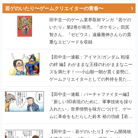
若ゲのいたり〜ゲームクリエイターの青春〜
田中圭一のゲーム業界取材マンガ『若ゲの
いたり』第2巻が発売。『ポケモン』田尻
智さん、『ゼビウス』遠藤雅伸さんらの貴
重なエピソードを収録
【田中圭一連載：アイマス/ガンダム 戦場
の絆 編】わがままな王様のわがままなニー
ズを満たす！──小山順一朗が貫く姿勢に、
ゲームクリエイターとしての矜持を見た
【若ゲのいたり最終回】
【田中圭一連載：バーチャファイター編】
「新しい3D表現のために、軍事技術を採り
入れたい」世界情勢を味方につけて、ゲー
ムに革命をもたらした鈴木 裕の功績【若ゲ
のいたり】
【田中圭一：若ゲのいたり】ゲーム開発統