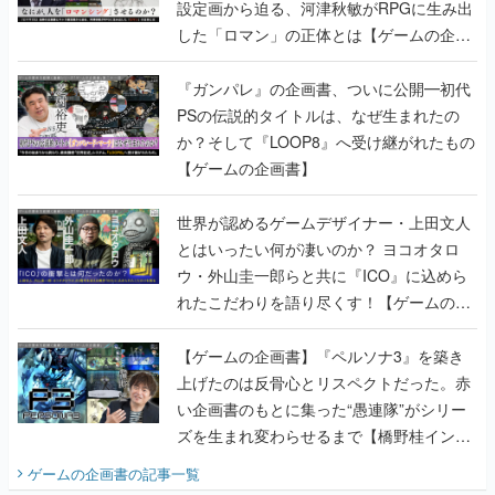
設定画から迫る、河津秋敏がRPGに生み出
した「ロマン」の正体とは【ゲームの企画
書】
『ガンパレ』の企画書、ついに公開━初代
PSの伝説的タイトルは、なぜ生まれたの
か？そして『LOOP8』へ受け継がれたもの
【ゲームの企画書】
世界が認めるゲームデザイナー・上田文人
とはいったい何が凄いのか？ ヨコオタロ
ウ・外山圭一郎らと共に『ICO』に込めら
れたこだわりを語り尽くす！【ゲームの企
画書】
【ゲームの企画書】『ペルソナ3』を築き
上げたのは反骨心とリスペクトだった。赤
い企画書のもとに集った“愚連隊”がシリー
ズを生まれ変わらせるまで【橋野桂インタ
ビュー】
ゲームの企画書
の記事一覧