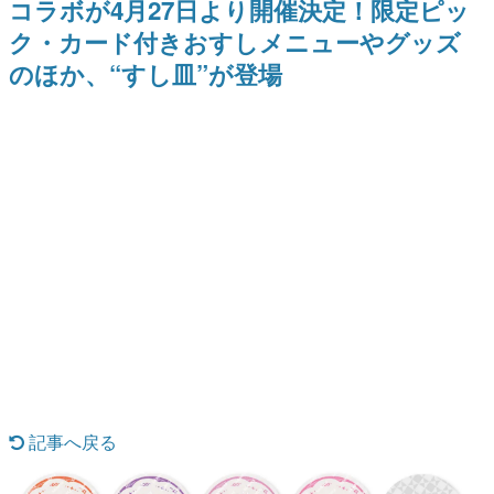
コラボが4月27日より開催決定！限定ピッ
間以内に配信される予定
どが全品受注生産で登場、過去
日本のコンテンツ産業やカルチャーに与えた影響を探る企
に発売したグッズの再販も
ク・カード付きおすしメニューやグッズ
画です。
のほか、“すし皿”が登場
日本モバイルゲーム産業史
日本のモバイルゲーム史における主要なトピック・タイト
ルを網羅するほか、開発者へのインタビューや識者による
解説を掲載。約20年の歴史が一望できる決定版！
若ゲのいたり〜ゲームクリエイターの青春〜
『うつヌケ』『ペンと箸』等で知られるマンガ家・田中圭
一先生によるゲーム業界レポートマンガです。
なんでゲームは面白い？
ゲーム開発者・hamatsu氏がゲームの魅力を画面や操作の
具体的な形から解き明かしていく、硬派で骨太な評論連載
です。
ゲームが変えた日本語
「経験値」「裏技」「ラスボス」… ゲームにまつわる言葉
の起源や用法の変遷を、コンピューター文化史研究家・タ
イニーP氏が徹底調査。
カテゴリ
記事へ戻る
特集記事