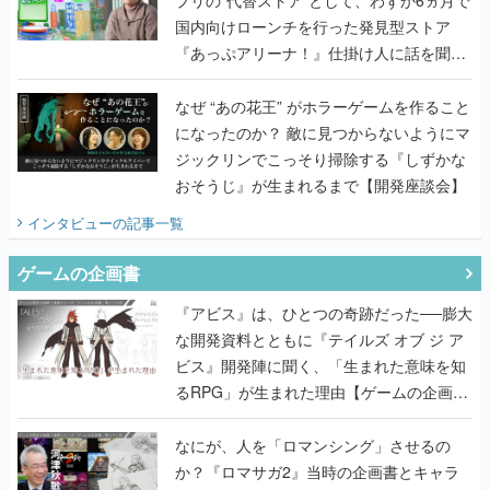
プリの“代替ストア”として、わずか6ヵ月で
国内向けローンチを行った発見型ストア
『あっぷアリーナ！』仕掛け人に話を聞い
てみた
なぜ “あの花王” がホラーゲームを作ること
になったのか？ 敵に見つからないようにマ
ジックリンでこっそり掃除する『しずかな
おそうじ』が生まれるまで【開発座談会】
インタビュー
の記事一覧
ゲームの企画書
『アビス』は、ひとつの奇跡だった──膨大
な開発資料とともに『テイルズ オブ ジ ア
ビス』開発陣に聞く、「生まれた意味を知
るRPG」が生まれた理由【ゲームの企画
書】
なにが、人を「ロマンシング」させるの
か？『ロマサガ2』当時の企画書とキャラ