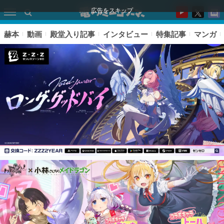
広告をスキップ
赫本
動画
殿堂入り記事
インタビュー
特集記事
マンガ
ピックアップ
電ファミのいま読まれている記事ランキング
アプリセール情報