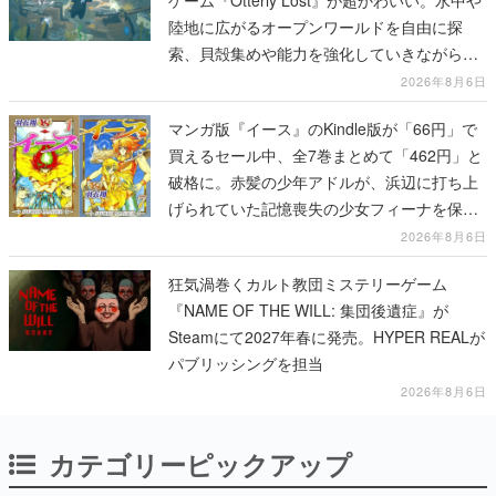
ゲーム『Otterly Lost』が超かわいい。水中や
陸地に広がるオープンワールドを自由に探
索、貝殻集めや能力を強化していきながら、
動物たちの依頼を達成していく
2026年8月6日
マンガ版『イース』のKindle版が「66円」で
買えるセール中、全7巻まとめて「462円」と
破格に。赤髪の少年アドルが、浜辺に打ち上
げられていた記憶喪失の少女フィーナを保護
する場面から冒険がはじまる
2026年8月6日
狂気渦巻くカルト教団ミステリーゲーム
『NAME OF THE WILL: 集団後遺症』が
Steamにて2027年春に発売。HYPER REALが
パブリッシングを担当
2026年8月6日
カテゴリーピックアップ