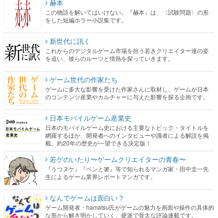
赫本
この物語を解いてはいけない。『赫本』は、〈試験問題〉の形
をした短編ホラー小説集です。
新世代に訊く
これからのデジタルゲーム市場を担う若きクリエイター達の姿
を追い、彼らのルーツと情熱を探っていきます。
ゲーム世代の作家たち
ゲームに多大な影響を受けた作家さんに取材し、ゲームが日本
のコンテンツ産業やカルチャーに与えた影響を探る企画です。
日本モバイルゲーム産業史
日本のモバイルゲーム史における主要なトピック・タイトルを
網羅するほか、開発者へのインタビューや識者による解説を掲
載。約20年の歴史が一望できる決定版！
若ゲのいたり〜ゲームクリエイターの青春〜
『うつヌケ』『ペンと箸』等で知られるマンガ家・田中圭一先
生によるゲーム業界レポートマンガです。
なんでゲームは面白い？
ゲーム開発者・hamatsu氏がゲームの魅力を画面や操作の具体的
な形から解き明かしていく、硬派で骨太な評論連載です。