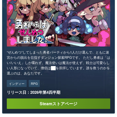
“ぜんめつ”してしまった勇者パーティから1人だけ選んで、ともに迷
宮からの脱出を目指すダンジョン探索RPGです。 ただし勇者は「は
い/いいえ」しか喋れず、魔法使いは魔法が使えず、戦士は可愛らし
い人形になっていて、僧侶は██を崇拝しています。誰を救うのかを
選ぶのは、あなたです。
インディー
RPG
リリース日：2026年第4四半期
Steamストアページ