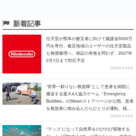
新着記事
任天堂が熊本の被災者に向けて義援金5000万
円を寄付。被災地域のユーザーの任天堂製品
も無償修理へ。保証の有無を問わず、2027年
2月1日まで対応予定
2026年8月6日
“世界一頼りない救急隊”として患者を病院に
搬送する最大4人協力ゲーム『Emergency
Buddies』のSteamストアページが公開。患者
を救急車に積み込んだらひとりが運転、残り
のクルーは後部で患者の命を繋げ
2026年8月6日
“ラッコ”になって自然界をのびのび冒険する