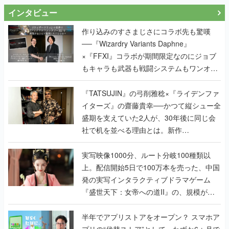
インタビュー
作り込みのすさまじさにコラボ先も驚嘆
──『Wizardry Variants Daphne』
×『FFXI』コラボが期間限定なのにジョブ
もキャラも武器も戦闘システムもワンオフ
で作り込まれた理由を両ディレクターに聞
く
『TATSUJIN』の弓削雅稔×『ライデンファ
イターズ』の齋藤貴幸──かつて縦シュー全
盛期を支えていた2人が、30年後に同じ会
社で机を並べる理由とは。新作
『TATSUJIN EXTREME』で初タッグを組
んだレジェンド2人に訊く開発秘話
実写映像1000分、ルート分岐100種類以
上。配信開始5日で100万本を売った、中国
発の実写インタラクティブドラマゲーム
『盛世天下：女帝への道II』の、規模が違
うこだわりをプロデューサーに聞いた
半年でアプリストアをオープン？ スマホア