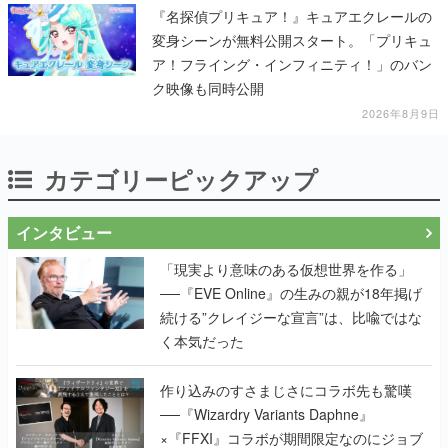
『名探偵プリキュア！』キュアエクレールの
変身シーンが無料公開スタート。「プリキュ
ア！フライング・インフィニティ！」のバン
ク映像も同時公開
2026年8月9日
カテゴリーピックアップ
インタビュー
「現実より意味のある仮想世界を作る」
──『EVE Online』の生みの親が18年掲げ
続ける”クレイジーな宣言”は、比喩ではな
く本気だった
作り込みのすさまじさにコラボ先も驚嘆
──『Wizardry Variants Daphne』
×『FFXI』コラボが期間限定なのにジョブ