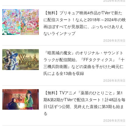
2026年8月9日
【無料】プリキュア映画4作品がTVerで新た
に配信スタート！なんと2018年～2024年の映
画ほぼすべてが見放題に、ぶっちゃけありえ
ないラインナップ
2026年8月9日
『暗黒城の魔女』のオリジナル・サウンドト
ラックが配信開始。『FFタクティクス』『十
三機兵防衛圏』などの楽曲を手がけた崎元仁
氏による全13曲を収録
2026年8月9日
【無料】TVアニメ『薬屋のひとりごと』第1
期&第2期がTVerで配信スタート！計48話を毎
日1話ずつ公開、見終えた直後に第3期も始ま
る
2026年8月9日