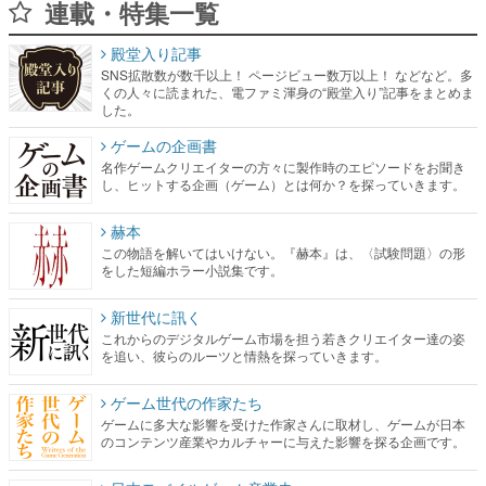
連載・特集一覧
殿堂入り記事
SNS拡散数が数千以上！ ページビュー数万以上！ などなど。多
くの人々に読まれた、電ファミ渾身の“殿堂入り”記事をまとめま
した。
ゲームの企画書
名作ゲームクリエイターの方々に製作時のエピソードをお聞き
し、ヒットする企画（ゲーム）とは何か？を探っていきます。
赫本
この物語を解いてはいけない。『赫本』は、〈試験問題〉の形
をした短編ホラー小説集です。
新世代に訊く
これからのデジタルゲーム市場を担う若きクリエイター達の姿
を追い、彼らのルーツと情熱を探っていきます。
ゲーム世代の作家たち
ゲームに多大な影響を受けた作家さんに取材し、ゲームが日本
のコンテンツ産業やカルチャーに与えた影響を探る企画です。