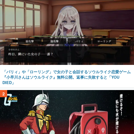
「パリィ」や「ローリング」で女の子と会話するソウルライク恋愛ゲーム
『小早川さんはソウルライク』無料公開。返事に失敗すると「YOU
DIED」
2