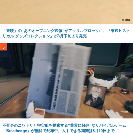
「東映」の“あのオープニング映像”がアクリルブロックに。「東映ヒスト
リカル グッズコレクション」が8月下旬より発売
5
不死身のニワトリと宇宙船を探索する“非常に好評”なサバイバルゲーム
『Breathedge』が無料で配布中。入手できる期間は8月10日まで