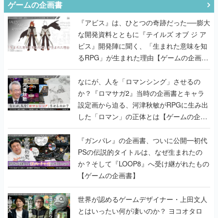
ゲームの企画書
『アビス』は、ひとつの奇跡だった──膨大
な開発資料とともに『テイルズ オブ ジ ア
ビス』開発陣に聞く、「生まれた意味を知
るRPG」が生まれた理由【ゲームの企画
書】
なにが、人を「ロマンシング」させるの
か？『ロマサガ2』当時の企画書とキャラ
設定画から迫る、河津秋敏がRPGに生み出
した「ロマン」の正体とは【ゲームの企画
書】
『ガンパレ』の企画書、ついに公開━初代
PSの伝説的タイトルは、なぜ生まれたの
か？そして『LOOP8』へ受け継がれたもの
【ゲームの企画書】
世界が認めるゲームデザイナー・上田文人
とはいったい何が凄いのか？ ヨコオタロ