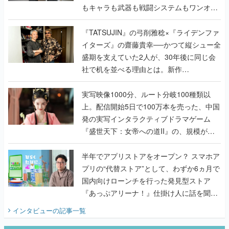
もキャラも武器も戦闘システムもワンオフ
で作り込まれた理由を両ディレクターに聞
く
『TATSUJIN』の弓削雅稔×『ライデンファ
イターズ』の齋藤貴幸──かつて縦シュー全
盛期を支えていた2人が、30年後に同じ会
社で机を並べる理由とは。新作
『TATSUJIN EXTREME』で初タッグを組
んだレジェンド2人に訊く開発秘話
実写映像1000分、ルート分岐100種類以
上。配信開始5日で100万本を売った、中国
発の実写インタラクティブドラマゲーム
『盛世天下：女帝への道II』の、規模が違
うこだわりをプロデューサーに聞いた
半年でアプリストアをオープン？ スマホア
プリの“代替ストア”として、わずか6ヵ月で
国内向けローンチを行った発見型ストア
『あっぷアリーナ！』仕掛け人に話を聞い
てみた
インタビュー
の記事一覧