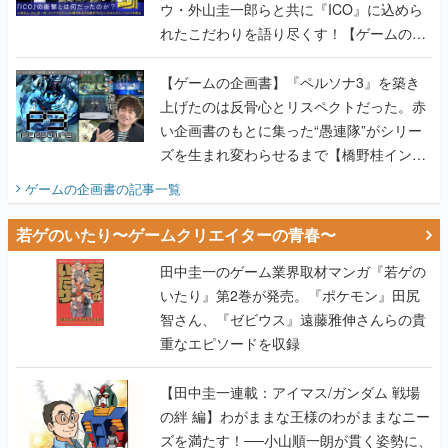
ウ・外山圭一郎らと共に『ICO』に込めら
れたこだわりを語り尽くす！【ゲームの企
画書】
【ゲームの企画書】『ペルソナ3』を築き
上げたのは反骨心とリスペクトだった。赤
い企画書のもとに集った“愚連隊”がシリー
ズを生まれ変わらせるまで【橋野桂インタ
ビュー】
ゲームの企画書
の記事一覧
若ゲのいたり〜ゲームクリエイターの青春〜
田中圭一のゲーム業界取材マンガ『若ゲの
いたり』第2巻が発売。『ポケモン』田尻
智さん、『ゼビウス』遠藤雅伸さんらの貴
重なエピソードを収録
【田中圭一連載：アイマス/ガンダム 戦場
の絆 編】わがままな王様のわがままなニー
ズを満たす！──小山順一朗が貫く姿勢に、