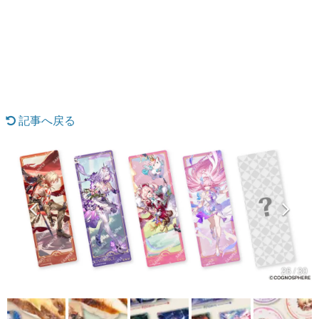
日本のコンテンツ産業やカルチャーに与えた影響を探る企
画です。
日本モバイルゲーム産業史
日本のモバイルゲーム史における主要なトピック・タイト
ルを網羅するほか、開発者へのインタビューや識者による
解説を掲載。約20年の歴史が一望できる決定版！
若ゲのいたり〜ゲームクリエイターの青春〜
『うつヌケ』『ペンと箸』等で知られるマンガ家・田中圭
記事へ戻る
一先生によるゲーム業界レポートマンガです。
なんでゲームは面白い？
ゲーム開発者・hamatsu氏がゲームの魅力を画面や操作の
具体的な形から解き明かしていく、硬派で骨太な評論連載
です。
ゲームが変えた日本語
「経験値」「裏技」「ラスボス」… ゲームにまつわる言葉
の起源や用法の変遷を、コンピューター文化史研究家・タ
イニーP氏が徹底調査。
26 / 30
カテゴリ
特集記事