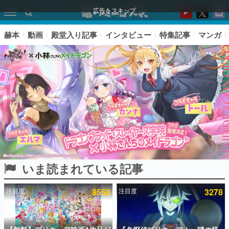
広告をスキップ
赫本
動画
殿堂入り記事
インタビュー
特集記事
マンガ
いま読まれている記事
ピックアップ
注目度
8558
注目度
3278
電ファミのいま読まれている記事ランキング
アプリセール情報