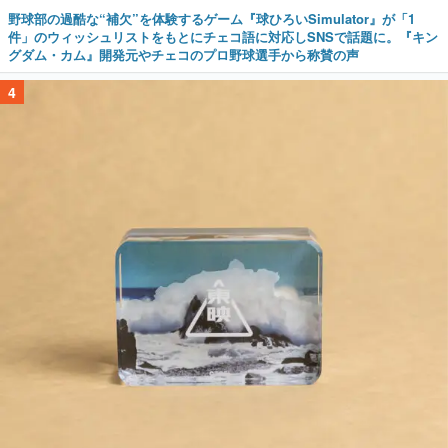
野球部の過酷な“補欠”を体験するゲーム『球ひろいSimulator』が「1
件」のウィッシュリストをもとにチェコ語に対応しSNSで話題に。『キン
グダム・カム』開発元やチェコのプロ野球選手から称賛の声
4