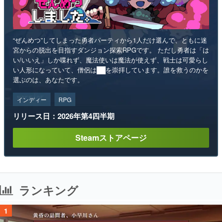
“ぜんめつ”してしまった勇者パーティから1人だけ選んで、ともに迷
宮からの脱出を目指すダンジョン探索RPGです。 ただし勇者は「は
い/いいえ」しか喋れず、魔法使いは魔法が使えず、戦士は可愛らし
い人形になっていて、僧侶は██を崇拝しています。誰を救うのかを
選ぶのは、あなたです。
インディー
RPG
リリース日：2026年第4四半期
Steamストアページ
ランキング
1