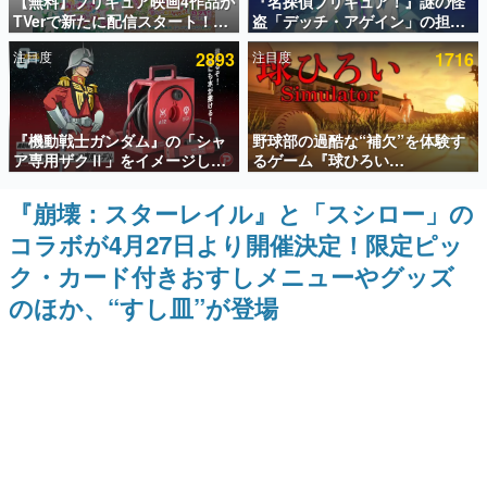
【無料】プリキュア映画4作品が
『名探偵プリキュア！』謎の怪
TVerで新たに配信スタート！な
盗「デッチ・アゲイン」の担当
インタビュー
んと2018年～2024年の映画ほぼ
キャストは天﨑滉平さんと判
注目度
2893
注目度
1716
すべてが見放題に、ぶっちゃけ
明。『Re:ゼロから始める異世
連載・特集一覧
ありえないラインナップ
界生活』オットー役、『ヒプノ
シスマイク』山田三郎役など
殿堂入り記事
『機動戦士ガンダム』の「シャ
野球部の過酷な“補欠”を体験す
SNS拡散数が数千以上！ ページビュー数万以上！ などな
ど。多くの人々に読まれた、電ファミ渾身の“殿堂入り”記
ア専用ザクⅡ」をイメージした
るゲーム『球ひろい
事をまとめました。
散水ホースリールが予約開始。
Simulator』が「1件」のウィッ
本体にはシャアのパーソナルマ
シュリストをもとにチェコ語に
『崩壊：スターレイル』と「スシロー」の
ゲームの企画書
ークやジオン公国軍のエンブレ
対応しSNSで話題に。『キング
名作ゲームクリエイターの方々に製作時のエピソードをお
コラボが4月27日より開催決定！限定ピッ
ム、型式番号などを配置
ダム・カム』開発元やチェコの
聞きし、ヒットする企画（ゲーム）とは何か？を探ってい
プロ野球選手から称賛の声
きます。
ク・カード付きおすしメニューやグッズ
赫本
のほか、“すし皿”が登場
この物語を解いてはいけない。『赫本』は、〈試験問題〉
の形をした短編ホラー小説集です。
新世代に訊く
これからのデジタルゲーム市場を担う若きクリエイター達
の姿を追い、彼らのルーツと情熱を探っていきます。
ゲーム世代の作家たち
ゲームに多大な影響を受けた作家さんに取材し、ゲームが