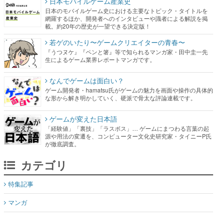
日本モバイルゲーム産業史
日本のモバイルゲーム史における主要なトピック・タイトルを
網羅するほか、開発者へのインタビューや識者による解説を掲
載。約20年の歴史が一望できる決定版！
若ゲのいたり〜ゲームクリエイターの青春〜
『うつヌケ』『ペンと箸』等で知られるマンガ家・田中圭一先
生によるゲーム業界レポートマンガです。
なんでゲームは面白い？
ゲーム開発者・hamatsu氏がゲームの魅力を画面や操作の具体的
な形から解き明かしていく、硬派で骨太な評論連載です。
ゲームが変えた日本語
「経験値」「裏技」「ラスボス」… ゲームにまつわる言葉の起
源や用法の変遷を、コンピューター文化史研究家・タイニーP氏
が徹底調査。
カテゴリ
特集記事
マンガ